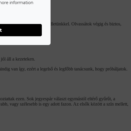
 more information
zt kívánjuk megelőzni segédletünkkel. Olvassátok végig és biztos,
t
jól áll a kezeteken.
ndig van így, ezért a legelső és legfőbb tanácsunk, hogy próbáljatok.
oztattak ezen. Sok jegyespár választ egymástól eltérő gyűrűt, a
bb, vagy szélesebb is egy adott fazon. Az elsők között a szín mellett,