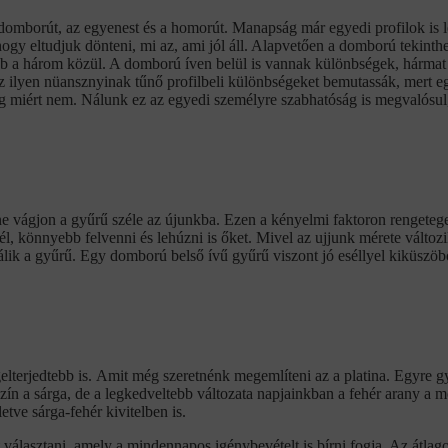
domborút, az egyenest és a homorút. Manapság már egyedi profilok is 
hogy eltudjuk dönteni, mi az, ami jól áll. Alapvetően a domború tekint
ább a három közül. A domború íven belül is vannak különbségek, hárma
az ilyen nüansznyinak tűnő profilbeli különbségeket bemutassák, mert eg
eg miért nem. Nálunk ez az egyedi személyre szabhatóság is megvalósul,
 vágjon a gyűrű széle az újunkba. Ezen a kényelmi faktoron rengeteget
, könnyebb felvenni és lehúzni is őket. Mivel az ujjunk mérete változ
álik a gyűrű. Egy domború belső ívű gyűrű viszont jó eséllyel kiküszöböl
elterjedtebb is. Amit még szeretnénk megemlíteni az a platina. Egyre g
ín a sárga, de a legkedveltebb változata napjainkban a fehér arany a mo
etve sárga-fehér kivitelben is.
t választani, amely a mindennapos igénybevételt is bírni fogja. Az át