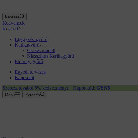
Keresés
Kedvencek
Kosár
0
Eljegyzési gyűrű
Karikagyűrű
Összes modell
Klasszikus Karikagyűrű
Eternity gyűrű
Egyedi tervezés
Kapcsolat
Szerezz további 5% kedvezményt! | Kuponkód:
GYN5
Menü
Keresés