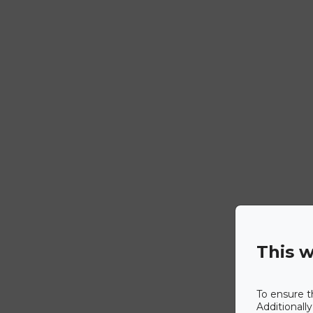
This w
To ensure t
Additionall