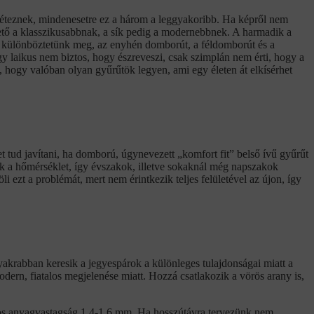
léteznek, mindenesetre ez a három a leggyakoribb. Ha képről nem
hető a klasszikusabbnak, a sík pedig a modernebbnek. A harmadik a
t különböztetünk meg, az enyhén domborút, a féldomborút és a
y laikus nem biztos, hogy észreveszi, csak szimplán nem érti, hogy a
 hogy valóban olyan gyűrűtök legyen, ami egy életen át elkísérhet
 tud javítani, ha domború, úgynevezett „komfort fit” belső ívű gyűrűt
ik a hőmérséklet, így évszakok, illetve sokaknál még napszakok
i ezt a problémát, mert nem érintkezik teljes felületével az újon, így
yakrabban keresik a jegyespárok a különleges tulajdonságai miatt a
dern, fiatalos megjelenése miatt. Hozzá csatlakozik a vörös arany is,
lagos anyagvastagság 1.4-1.6 mm. Ha hosszútávra tervezünk nem