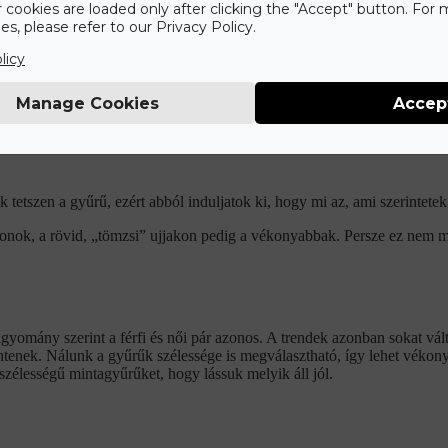
r cookies are loaded only after clicking the "Accept" button. For
s, please refer to our Privacy Policy.
licy
nk karikagyűrűt, ebből fakadóan könnyen elveszhetünk a folyamatban. E
Manage Cookies
Accep
etszen a gyűrű, ezért abból induljatok ki, hogy mi az, ami szerintetek 
zonok, a rövid, „tömzsi” ujjakon pedig a vékonyabbak. Persze ez nem mi
gyomány szerint a férfi és női pár azonos. A trendek azonban sokat vált
ntenek. Nálunk a gyűrűk szélessége is megválasztható, így lehet vékonya
 szélességű mintagyűrűket, hogy lássuk melyik áll jól.