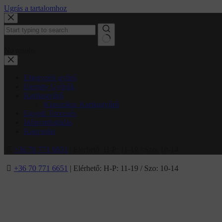
Ugrás a tartalomhoz
No results
Eljegyzési gyűrű
Eternity Gyűrűk
Karikagyűrű
Klasszikus Karikagyűrű
Egyedi Tervezés
Időpontfoglalás
Kapcsolat
+36 70 771 6651
| Elérhető: H-P: 11-19 / Szo: 10-14
+36 70 771 6651
| Elérhető: H-P: 11-19 / Szo: 10-14