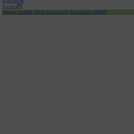
Kedvencek
Kosár
0
Szerezz további 5% kedvezményt! | Kuponkód:
GYN5