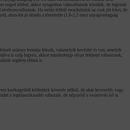
nem enged többet, akkor nyugodtan választhatunk közülük, de legyünk
 elvékonyodhatnak. Ha netán felfelé mozdulnánk az csak jót lehet, de
ngedi, abszolút jó döntés a tömörebb (1.8-2.2 mm) anyagvastagság
ületnek számos formája létezik, valamelyik kevésbé és van, amelyik
múlva is szép legyen, akkor mindenképp olyan felületet válasszunk,
udunk segíteni ebben is.
öves karikagyűrűt kérhetitek kövezés nélkül, de akár kevesebb, vagy
émánt a legklasszikusabb választás, de népszerű a swarovski kő is.