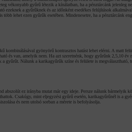
eteg vékonyabb gyűrű létezik a kínálatban, ha a pénztárcánk jelenleg 
tó ezeknek a gyűrűknek és az időnként esedékes felújítások alkalmával
l is több lehet ezen gyűrűk esetében. Mindenesetre, ha a pénztárcánk e
kű kombinálásával gyönyörű kontrasztos hatást lehet elérni. A matt fel
jítható és van, amelyik nem. Ha azt szeretnénk, hogy gyűrűnk 2,5,10 év 
k a gyűrűt. Nálunk a karikagyűrűk színe és felülete is megválasztható, t
nd abszolút ez irányba mutat már egy ideje. Persze nálunk bármelyik k
athattok. Csakúgy, mint eljegyzési gyűrű esetén, karikagyűrűnél is a gy
siszolása és nem utolsó sorban a mérete is befolyásolja.