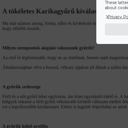
These latte
about cookie
A tökéletes Karikagyűrű kiválasztása
Privacy Po
Ma már számos anyag, forma, stílus és kivitelezés közül választhatu
hogy előrébb lesztek.
Milyen szempontok alapján válasszunk gyűrűt?
Az első és legfontosabb, hogy ne az eladónak, hanem saját magunknak t
Általánosságban véve a hosszú, vékony ujjakon jól állnak a széles fa
A gyűrűk szélessége
Férfi és a női gyűrű lehet egyforma, ám lehet egymástól eltérő is.
A ha
hölgyek sokszor a férfi gyűrű vékonyabb kivitelű változata mellett dö
ezt a legcélszerűbb kiválasztani. Ehhez is legjobb felpróbálni az adott
A gyűrűk külső profilja