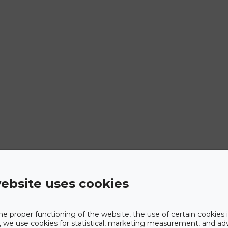
ebsite uses cookies
he proper functioning of the website, the use of certain cookies i
y, we use cookies for statistical, marketing measurement, and ad