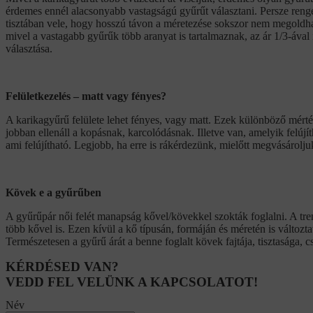
érdemes ennél alacsonyabb vastagságú gyűrűt választani. Persze reng
tisztában vele, hogy hosszú távon a méretezése sokszor nem megoldha
mivel a vastagabb gyűrűk több aranyat is tartalmaznak, az ár 1/3-áva
választása.
Felületkezelés – matt vagy fényes?
A karikagyűrű felülete lehet fényes, vagy matt. Ezek különböző mérté
jobban ellenáll a kopásnak, karcolódásnak. Illetve van, amelyik felú
ami felújítható. Legjobb, ha erre is rákérdezünk, mielőtt megvásárolju
Kövek e a gyűrűben
A gyűrűpár női felét manapság kővel/kövekkel szokták foglalni. A tre
több kővel is. Ezen kívül a kő típusán, formáján és méretén is változt
Természetesen a gyűrű árát a benne foglalt kövek fajtája, tisztasága, c
KÉRDÉSED VAN?
VEDD FEL VELÜNK A KAPCSOLATOT!
Név