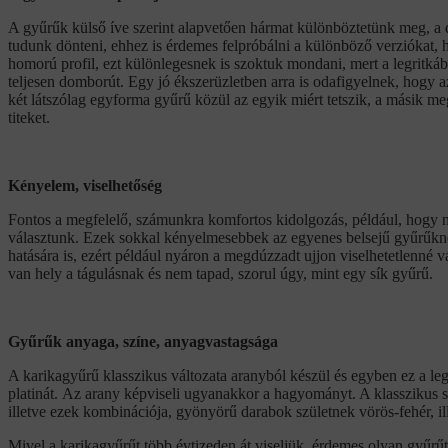
A gyűrűk külső íve szerint alapvetően hármat különböztetünk meg, a 
tudunk dönteni, ehhez is érdemes felpróbálni a különböző verziókat, 
homorú profil, ezt különlegesnek is szoktuk mondani, mert a legritk
teljesen domborút. Egy jó ékszerüzletben arra is odafigyelnek, hogy 
két látszólag egyforma gyűrű közül az egyik miért tetszik, a másik m
titeket.
Kényelem, viselhetőség
Fontos a megfelelő, számunkra komfortos kidolgozás, például, hogy ne
választunk. Ezek sokkal kényelmesebbek az egyenes belsejű gyűrűknél
hatására is, ezért például nyáron a megdúzzadt ujjon viselhetetlenné v
van hely a tágulásnak és nem tapad, szorul úgy, mint egy sík gyűrű.
Gyűrűk anyaga, színe, anyagvastagsága
A karikagyűrű klasszikus változata aranyból készül és egyben ez a leg
platinát. Az arany képviseli ugyanakkor a hagyományt. A klasszikus sz
illetve ezek kombinációja, gyönyörű darabok születnek vörös-fehér, ill
Mivel a karikagyűrűt több évtizeden át viseljük, érdemes olyan gyűrű