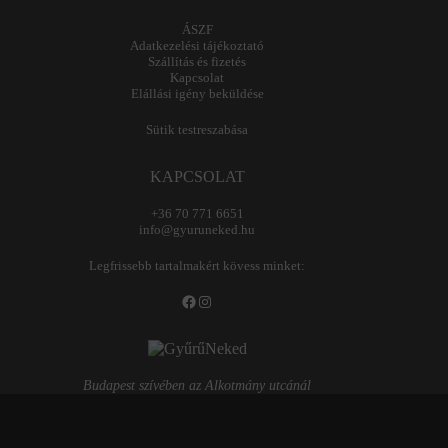
ÁSZF
Adatkezelési tájékoztató
Szállítás és fizetés
Kapcsolat
Elállási igény beküldése
Sütik testreszabása
KAPCSOLAT
+36 70 771 6651
info@gyuruneked.hu
Legfrissebb tartalmakért kövess minket:
Facebook
Instagram
Budapest szívében az Alkotmány utcánál