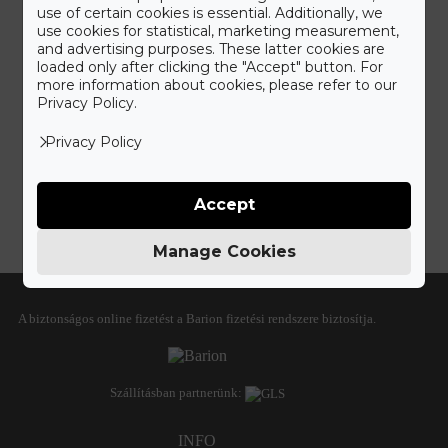
use of certain cookies is essential. Additionally, we
info@gyuruneked.hu
use cookies for statistical, marketing measurement,
+36 70 771 6651
and advertising purposes. These latter cookies are
1055 Budapest, Bihari János utca 1.
loaded only after clicking the "Accept" button. For
more information about cookies, please refer to our
Privacy Policy.
Nyitvatartás
Privacy Policy
Hétfő-Péntek: 11.00 – 19.00
Szombat: 10.00 – 14.00
Accept
IDŐPONTFOGLALÁS
Manage Cookies
FIZETÉS
A biztonságos online fizetést a Barion fizetési rendszere biztosítja.
Szállításban partnerünk:
INFO