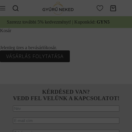
Ugrás
a
Kosár
tartalomhoz
Szerezz további 5% kedvezményt! | Kuponkód:
GYN5
Kosár
Jelenleg üres a bevásárlókosár.
VÁSÁRLÁS FOLYTATÁSA
KÉRDÉSED VAN?
VEDD FEL VELÜNK A KAPCSOLATOT!