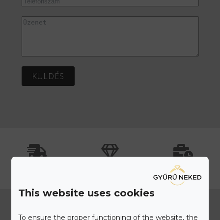
KÜLDÉS
Ingyenes, Biztosított
Személyre Szabható
100% Elégedettség
Szállítás
Ékszerek
Garancia
This website uses cookies
Elérhetőségeink
To ensure the proper functioning of the website, the