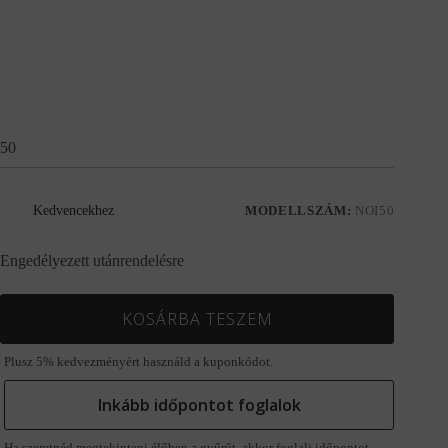
50
Kedvencekhez
MODELLSZÁM:
NOI50
Engedélyezett utánrendelésre
KOSÁRBA TESZEM
Plusz 5% kedvezményért használd a kuponkódot.
Inkább időpontot foglalok
Ha szeretnéd megtekinteni élőben a gyűrűt, akkor foglalj időpontot