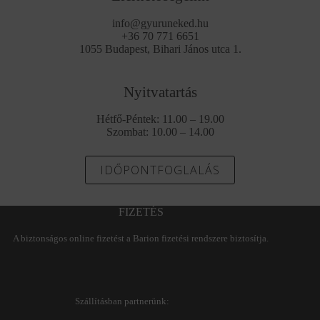
info@gyuruneked.hu
+36 70 771 6651
1055 Budapest, Bihari János utca 1.
Nyitvatartás
Hétfő-Péntek: 11.00 – 19.00
Szombat: 10.00 – 14.00
IDŐPONTFOGLALÁS
FIZETÉS
A biztonságos online fizetést a Barion fizetési rendszere biztosítja.
Szállításban partnerünk: