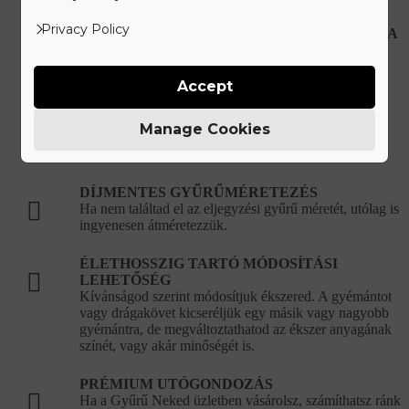
Privacy Policy
HIBÁS, VAGY SÉRÜLT ÉKSZEREK JAVÍTÁSA
Újonnan vásárolt hibás ékszer esetén teljes mértékben
mi álljuk a javítási és szállítási költségeket.
Accept
KORLÁTLAN ÉKSZERTISZTÍTÁSI
LEHETŐSÉG
Manage Cookies
Ékszered eredeti csillogását bármikor ingyenesen
visszaállítjuk a vásárlást követően.
DÍJMENTES GYŰRŰMÉRETEZÉS
Ha nem találtad el az eljegyzési gyűrű méretét, utólag is
ingyenesen átméretezzük.
ÉLETHOSSZIG TARTÓ MÓDOSÍTÁSI
LEHETŐSÉG
Kívánságod szerint módosítjuk ékszered. A gyémántot
vagy drágakövet kicseréljük egy másik vagy nagyobb
gyémántra, de megváltoztathatod az ékszer anyagának
színét, vagy akár minőségét is.
PRÉMIUM UTÓGONDOZÁS
Ha a Gyűrű Neked üzletben vásárolsz, számíthatsz ránk