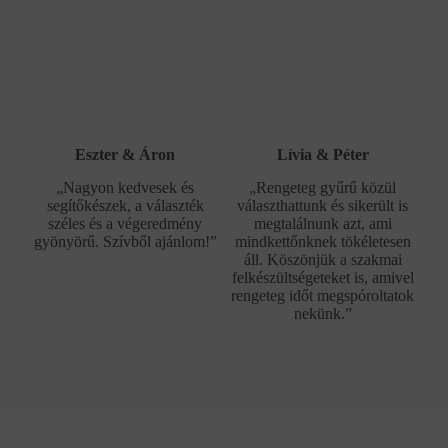
Eszter & Áron
Lívia & Péter
„Nagyon kedvesek és
„Rengeteg gyűrű közül
segítőkészek, a választék
választhattunk és sikerült is
széles és a végeredmény
megtalálnunk azt, ami
gyönyörű. Szívből ajánlom!”
mindkettőnknek tökéletesen
áll. Köszönjük a szakmai
felkészültségeteket is, amivel
rengeteg időt megspóroltatok
nekünk.”