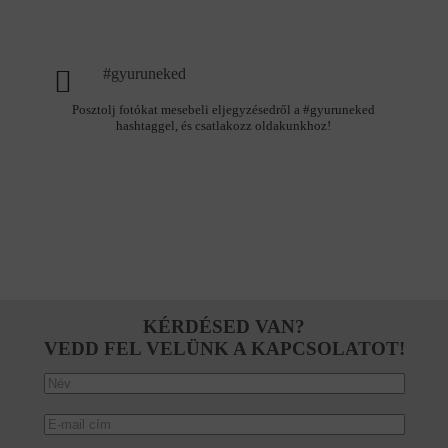
#gyuruneked
Posztolj fotókat mesebeli eljegyzésedről a #gyuruneked
hashtaggel, és csatlakozz oldakunkhoz!
KÉRDÉSED VAN?
VEDD FEL VELÜNK A KAPCSOLATOT!