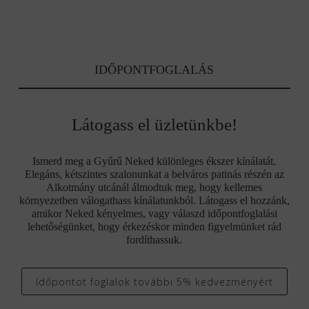
IDŐPONTFOGLALÁS
Látogass el üzletünkbe!
Ismerd meg a Gyűrű Neked különleges ékszer kínálatát.
Elegáns, kétszintes szalonunkat a belváros patinás részén az
Alkotmány utcánál álmodtuk meg, hogy kellemes
környezetben válogathass kínálatunkból. Látogass el hozzánk,
amikor Neked kényelmes, vagy válaszd időpontfoglalási
lehetőségünket, hogy érkezéskor minden figyelmünket rád
fordíthassuk.
Időpontot foglalok további 5% kedvezményért