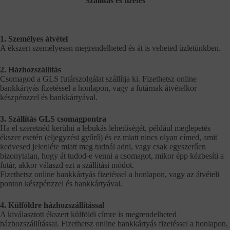
Szállítás és fizetés
1. Személyes átvétel
A ékszert személyesen megrendelheted és át is veheted üzletünkben.
2. Házhozszállítás
Csomagod a GLS futárszolgálat szállítja ki. Fizethetsz online
bankkártyás fizetéssel a honlapon, vagy a futárnak átvételkor
készpénzzel és bankkártyával.
3. Szállítás GLS csomagpontra
Ha el szeretnéd kerülni a lebukás lehetőségét, például meglepetés
ékszer esetén (eljegyzési gyűrű) és ez miatt nincs olyan címed, amit
kedvesed jelenléte miatt meg tudnál adni, vagy csak egyszerűen
bizonytalan, hogy át tudod-e venni a csomagot, mikor épp kézbesíti a
futár, akkor válaszd ezt a szállítási módot.
Fizethetsz online bankkártyás fizetéssel a honlapon, vagy az átvételi
ponton készpénzzel és bankkártyával.
4. Külföldre házhozszállítással
A kiválasztott ékszert külföldi címre is megrendelheted
házhozszállítással. Fizethetsz online bankkártyás fizetéssel a honlapon,