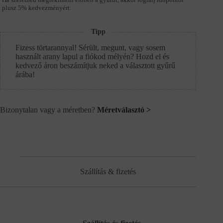
plusz 5% kedvezményért.
Tipp
Fizess törtarannyal! Sérült, megunt, vagy sosem
használt arany lapul a fiókod mélyén? Hozd el és
kedvező áron beszámítjuk neked a választott gyűrű
árába!
Bizonytalan vagy a méretben?
Méretválasztó >
Szállítás & fizetés