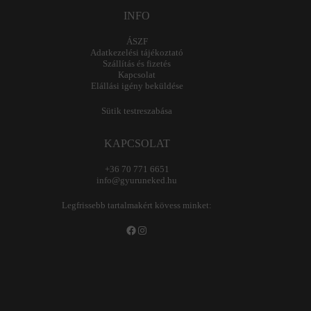
INFO
ÁSZF
Adatkezelési tájékoztató
Szállítás és fizetés
Kapcsolat
Elállási igény beküldése
Sütik testreszabása
KAPCSOLAT
+36 70 771 6651
info@gyuruneked.hu
Legfrissebb tartalmakért kövess minket:
Facebook
Instagram