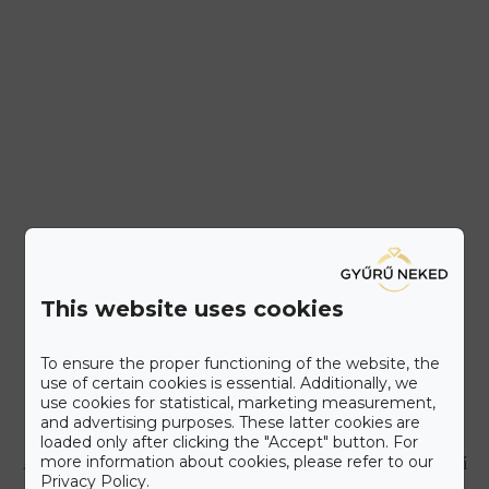
This website uses cookies
To ensure the proper functioning of the website, the
use of certain cookies is essential. Additionally, we
Ismerd meg a Gyűrű Neked
use cookies for statistical, marketing measurement,
Care+ csomagot
and advertising purposes. These latter cookies are
loaded only after clicking the "Accept" button. For
more information about cookies, please refer to our
A maximális kényelmet szem előtt tartva állítottuk össze a Gyűrű
Privacy Policy.
Neked Care+ csomagot, melyet alább olvashat.