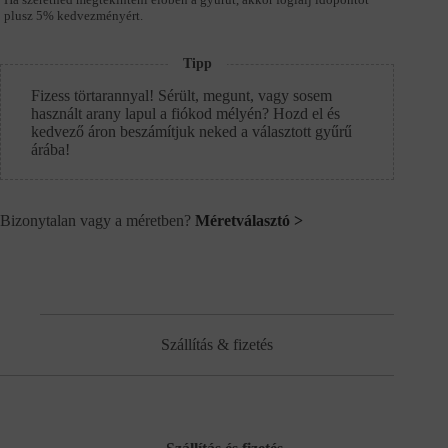
plusz 5% kedvezményért.
Tipp
Fizess törtarannyal! Sérült, megunt, vagy sosem
használt arany lapul a fiókod mélyén? Hozd el és
kedvező áron beszámítjuk neked a választott gyűrű
árába!
Bizonytalan vagy a méretben?
Méretválasztó >
Szállítás & fizetés