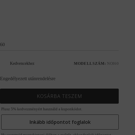
60
Kedvencekhez
MODELLSZÁM:
NOI60
Engedélyezett utánrendelésre
KOSÁRBA TESZEM
Plusz 5% kedvezményért használd a kuponkódot.
Inkább időpontot foglalok
Ha szeretnéd megtekinteni élőben a gyűrűt, akkor foglalj időpontot