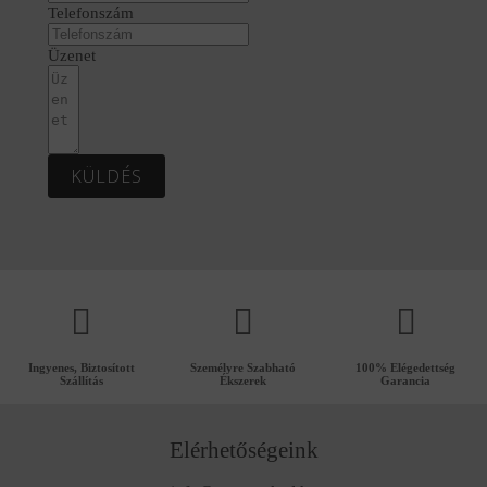
Telefonszám
Üzenet
KÜLDÉS
Ingyenes, Biztosított
Személyre Szabható
100% Elégedettség
Szállítás
Ékszerek
Garancia
Elérhetőségeink