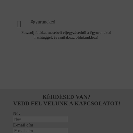
#gyuruneked
Posztolj fotókat mesebeli eljegyzésedről a #gyuruneked
hashtaggel, és csatlakozz oldakunkhoz!
KÉRDÉSED VAN?
VEDD FEL VELÜNK A KAPCSOLATOT!
Név
E-mail cím