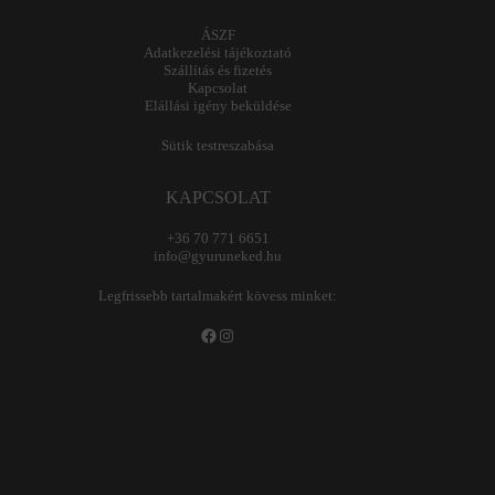
ÁSZF
Adatkezelési tájékoztató
Szállítás és fizetés
Kapcsolat
Elállási igény beküldése
Sütik testreszabása
KAPCSOLAT
+36 70 771 6651
info@gyuruneked.hu
Legfrissebb tartalmakért kövess minket:
Facebook
Instagram