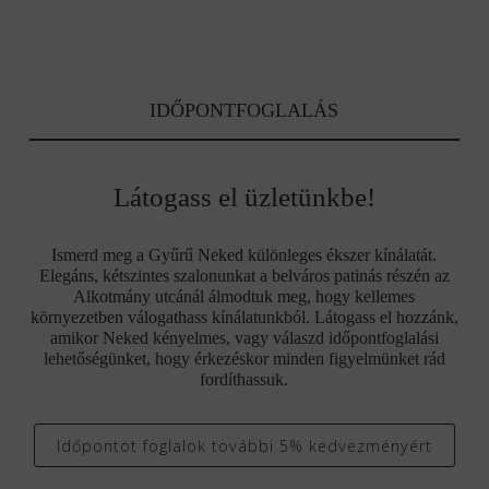
IDŐPONTFOGLALÁS
Látogass el üzletünkbe!
Ismerd meg a Gyűrű Neked különleges ékszer kínálatát.
Elegáns, kétszintes szalonunkat a belváros patinás részén az
Alkotmány utcánál álmodtuk meg, hogy kellemes
környezetben válogathass kínálatunkból. Látogass el hozzánk,
amikor Neked kényelmes, vagy válaszd időpontfoglalási
lehetőségünket, hogy érkezéskor minden figyelmünket rád
fordíthassuk.
Időpontot foglalok további 5% kedvezményért