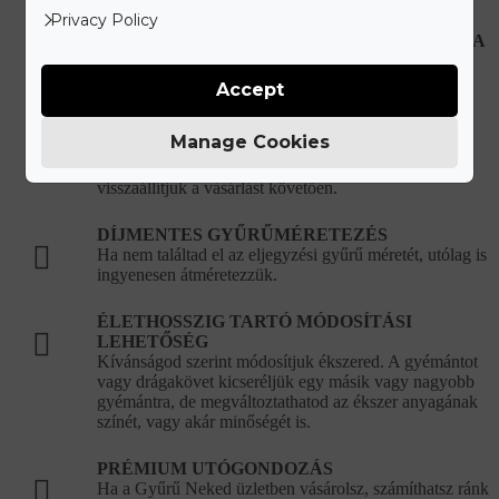
Privacy Policy
HIBÁS, VAGY SÉRÜLT ÉKSZEREK JAVÍTÁSA
Újonnan vásárolt hibás ékszer esetén teljes mértékben
mi álljuk a javítási és szállítási költségeket.
Accept
KORLÁTLAN ÉKSZERTISZTÍTÁSI
Manage Cookies
LEHETŐSÉG
Ékszered eredeti csillogását bármikor ingyenesen
visszaállítjuk a vásárlást követően.
DÍJMENTES GYŰRŰMÉRETEZÉS
Ha nem találtad el az eljegyzési gyűrű méretét, utólag is
ingyenesen átméretezzük.
ÉLETHOSSZIG TARTÓ MÓDOSÍTÁSI
LEHETŐSÉG
Kívánságod szerint módosítjuk ékszered. A gyémántot
vagy drágakövet kicseréljük egy másik vagy nagyobb
gyémántra, de megváltoztathatod az ékszer anyagának
színét, vagy akár minőségét is.
PRÉMIUM UTÓGONDOZÁS
Ha a Gyűrű Neked üzletben vásárolsz, számíthatsz ránk