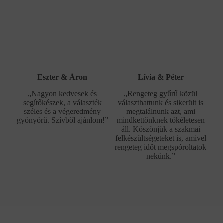
Eszter & Áron
Lívia & Péter
„Nagyon kedvesek és
„Rengeteg gyűrű közül
segítőkészek, a választék
választhattunk és sikerült is
széles és a végeredmény
megtalálnunk azt, ami
gyönyörű. Szívből ajánlom!”
mindkettőnknek tökéletesen
áll. Köszönjük a szakmai
felkészültségeteket is, amivel
rengeteg időt megspóroltatok
nekünk.”