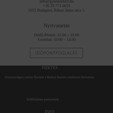
info@gyuruneked.hu
+36 70 771 6651
1055 Budapest, Bihari János utca 1.
Nyitvatartás
Hétfő-Péntek: 11.00 – 19.00
Szombat: 10.00 – 14.00
IDŐPONTFOGLALÁS
FIZETÉS
A biztonságos online fizetést a Barion fizetési rendszere biztosítja.
Szállításban partnerünk:
INFO