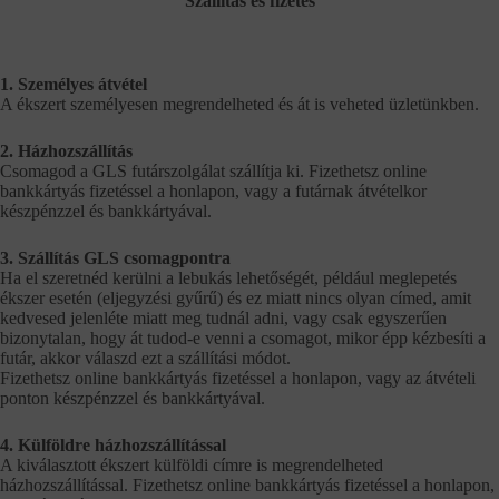
Szállítás és fizetés
1. Személyes átvétel
A ékszert személyesen megrendelheted és át is veheted üzletünkben.
2. Házhozszállítás
Csomagod a GLS futárszolgálat szállítja ki. Fizethetsz online
bankkártyás fizetéssel a honlapon, vagy a futárnak átvételkor
készpénzzel és bankkártyával.
3. Szállítás GLS csomagpontra
Ha el szeretnéd kerülni a lebukás lehetőségét, például meglepetés
ékszer esetén (eljegyzési gyűrű) és ez miatt nincs olyan címed, amit
kedvesed jelenléte miatt meg tudnál adni, vagy csak egyszerűen
bizonytalan, hogy át tudod-e venni a csomagot, mikor épp kézbesíti a
futár, akkor válaszd ezt a szállítási módot.
Fizethetsz online bankkártyás fizetéssel a honlapon, vagy az átvételi
ponton készpénzzel és bankkártyával.
4. Külföldre házhozszállítással
A kiválasztott ékszert külföldi címre is megrendelheted
házhozszállítással. Fizethetsz online bankkártyás fizetéssel a honlapon,