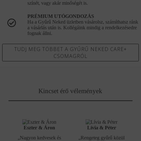
színét, vagy akár minőségét is.
PRÉMIUM UTÓGONDOZÁS
Ha a Gyűrű Neked üzletben vásárolsz, számíthatsz ránk
a vásárlás után is. Kollégáink mindig a rendelkezésedre
fognak állni.
TUDJ MEG TÖBBET A GYŰRŰ NEKED CARE+
CSOMAGRÓL
Kincset érő vélemények
Eszter & Áron
Lívia & Péter
„Nagyon kedvesek és
„Rengeteg gyűrű közül