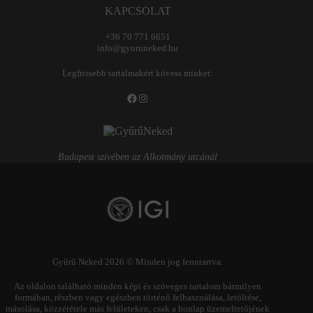
KAPCSOLAT
+36 70 771 6651
info@gyuruneked.hu
Legfrissebb tartalmakért kövess minket:
Facebook
Instagram
Budapest szívében az Alkotmány utcánál
Gyűrű Neked 2026 © Minden jog fenntartva.
Az oldalon található minden képi és szöveges tartalom bármilyen
formában, részben vagy egészben történő felhasználása, letöltése,
másolása, közzététele más felületeken, csak a honlap üzemeltetőjének