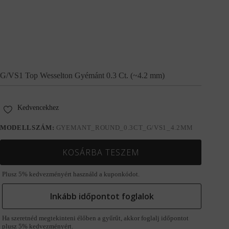
G/VS1 Top Wesselton Gyémánt 0.3 Ct. (~4.2 mm)
Kedvencekhez
MODELLSZÁM:
GYEMANT_ROUND_0.3CT_G/VS1_4.2MM
KOSÁRBA TESZEM
Plusz 5% kedvezményért használd a kuponkódot.
Inkább időpontot foglalok
Ha szeretnéd megtekinteni élőben a gyűrűt, akkor foglalj időpontot
plusz 5% kedvezményért.