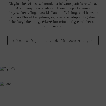
Elegáns, kétszintes szalonunkat a belváros patinás részén az
Alkotmány utcánál álmodtuk meg, hogy kellemes
környezetben válogathass kínálatunkból. Látogass el hozzánk,
amikor Neked kényelmes, vagy válaszd időpontfoglalási
lehetőségünket, hogy érkezéskor minden figyelmünket rád
fordíthassuk.
Időpontot foglalok további 5% kedvezményért