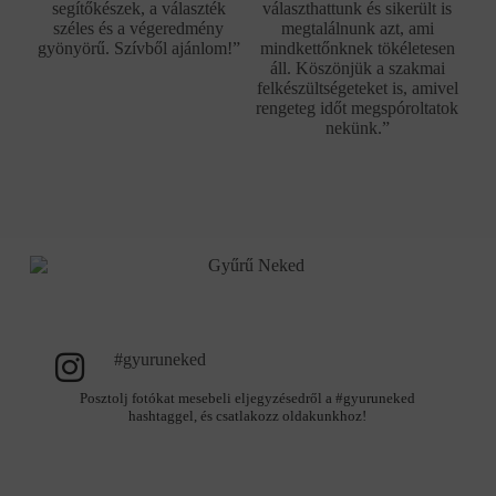
segítőkészek, a választék
választhattunk és sikerült is
széles és a végeredmény
megtalálnunk azt, ami
gyönyörű. Szívből ajánlom!”
mindkettőnknek tökéletesen
áll. Köszönjük a szakmai
felkészültségeteket is, amivel
rengeteg időt megspóroltatok
nekünk.”
#gyuruneked
Posztolj fotókat mesebeli eljegyzésedről a #gyuruneked
hashtaggel, és csatlakozz oldakunkhoz!