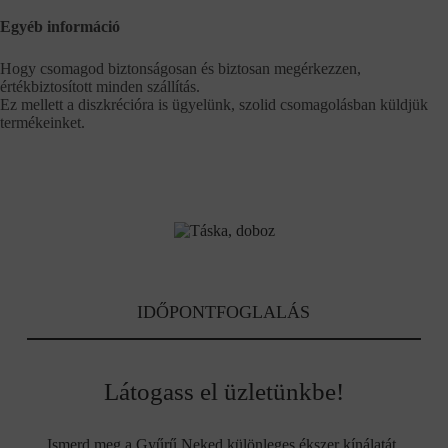
Egyéb információ
Hogy csomagod biztonságosan és biztosan megérkezzen,
értékbiztosított minden szállítás.
Ez mellett a diszkrécióra is ügyelünk, szolid csomagolásban küldjük
termékeinket.
IDŐPONTFOGLALÁS
Látogass el üzletünkbe!
Ismerd meg a Gyűrű Neked különleges ékszer kínálatát.