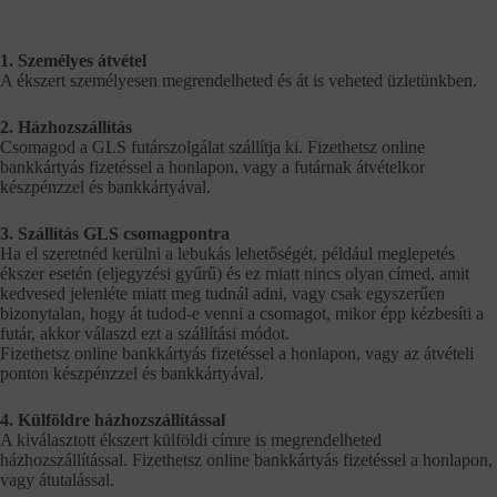
1. Személyes átvétel
A ékszert személyesen megrendelheted és át is veheted üzletünkben.
2. Házhozszállítás
Csomagod a GLS futárszolgálat szállítja ki. Fizethetsz online
bankkártyás fizetéssel a honlapon, vagy a futárnak átvételkor
készpénzzel és bankkártyával.
3. Szállítás GLS csomagpontra
Ha el szeretnéd kerülni a lebukás lehetőségét, például meglepetés
ékszer esetén (eljegyzési gyűrű) és ez miatt nincs olyan címed, amit
kedvesed jelenléte miatt meg tudnál adni, vagy csak egyszerűen
bizonytalan, hogy át tudod-e venni a csomagot, mikor épp kézbesíti a
futár, akkor válaszd ezt a szállítási módot.
Fizethetsz online bankkártyás fizetéssel a honlapon, vagy az átvételi
ponton készpénzzel és bankkártyával.
4. Külföldre házhozszállítással
A kiválasztott ékszert külföldi címre is megrendelheted
házhozszállítással. Fizethetsz online bankkártyás fizetéssel a honlapon,
vagy átutalással.