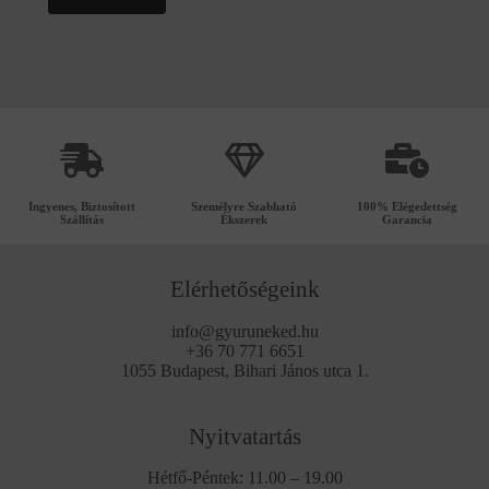
Ingyenes, Biztosított
Személyre Szabható
100% Elégedettség
Szállítás
Ékszerek
Garancia
Elérhetőségeink
info@gyuruneked.hu
+36 70 771 6651
1055 Budapest, Bihari János utca 1.
Nyitvatartás
Hétfő-Péntek: 11.00 – 19.00