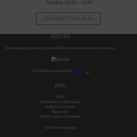
Szombat: 10.00 – 14.00
IDŐPONTFOGLALÁS
FIZETÉS
A biztonságos online fizetést a Barion fizetési rendszere biztosítja.
Szállításban partnerünk:
INFO
ÁSZF
Adatkezelési tájékoztató
Szállítás és fizetés
Kapcsolat
Elállási igény beküldése
Sütik testreszabása