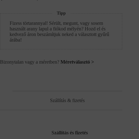
Tipp
Fizess törtarannyal! Sérült, megunt, vagy sosem
használt arany lapul a fiókod mélyén? Hozd el és
kedvező áron beszámítjuk neked a választott gyűrű
árába!
Bizonytalan vagy a méretben?
Méretválasztó >
Szállítás & fizetés
Szállítás és fizetés