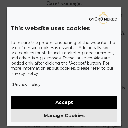
Care+ csomagot
A maximális kényelmet szem előtt tartva állítottuk össze a Gyűrű
Neked Care+ csomagot, melyet alább olvashat.
This website uses cookies
HIBÁS, VAGY SÉRÜLT ÉKSZEREK JAVÍTÁSA
Újonnan vásárolt hibás ékszer esetén teljes mértékben
To ensure the proper functioning of the website, the
mi álljuk a javítási és szállítási költségeket.
use of certain cookies is essential. Additionally, we
use cookies for statistical, marketing measurement,
KORLÁTLAN ÉKSZERTISZTÍTÁSI
and advertising purposes. These latter cookies are
LEHETŐSÉG
loaded only after clicking the "Accept" button. For
Ékszered eredeti csillogását bármikor ingyenesen
more information about cookies, please refer to our
visszaállítjuk a vásárlást követően.
Privacy Policy.
DÍJMENTES GYŰRŰMÉRETEZÉS
Privacy Policy
Ha nem találtad el az eljegyzési gyűrű méretét, utólag is
ingyenesen átméretezzük.
Accept
ÉLETHOSSZIG TARTÓ MÓDOSÍTÁSI
LEHETŐSÉG
Manage Cookies
Kívánságod szerint módosítjuk ékszered. A gyémántot
vagy drágakövet kicseréljük egy másik vagy nagyobb
gyémántra, de megváltoztathatod az ékszer anyagának