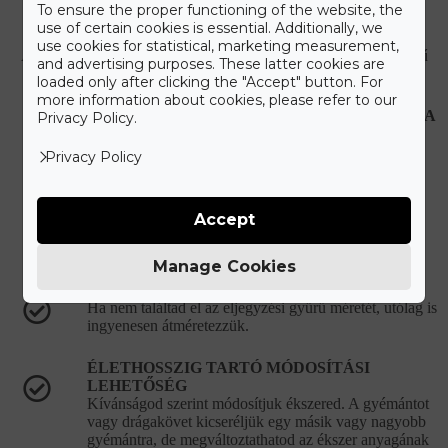
Care+ csomagot
To ensure the proper functioning of the website, the
use of certain cookies is essential. Additionally, we
use cookies for statistical, marketing measurement,
A maximális kényelmet szem előtt tartva állítottuk össze a Gyűrű
and advertising purposes. These latter cookies are
Neked Care+ csomagot, melyet alább olvashat.
loaded only after clicking the "Accept" button. For
more information about cookies, please refer to our
HIBÁS, VAGY SÉRÜLT ÉKSZEREK JAVÍTÁSA
Privacy Policy.
Újonnan vásárolt hibás ékszer esetén teljes mértékben
mi álljuk a javítási és szállítási költségeket.
Privacy Policy
KORLÁTLAN ÉKSZERTISZTÍTÁSI
LEHETŐSÉG
Accept
Ékszered eredeti csillogását bármikor ingyenesen
visszaállítjuk a vásárlást követően.
Manage Cookies
DÍJMENTES GYŰRŰMÉRETEZÉS
Ha nem találtad el az eljegyzési gyűrű méretét, utólag is
ingyenesen átméretezzük.
ÉLETHOSSZIG TARTÓ MÓDOSÍTÁSI
LEHETŐSÉG
Kívánságod szerint módosítjuk ékszered. A gyémántot
vagy drágakövet kicseréljük egy másik vagy nagyobb
gyémántra, de megváltoztathatod az ékszer anyagának