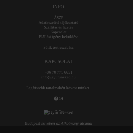
INFO
ÁSZF
Adatkezelési tájékoztató
Szállítás és fizetés
Kapcsolat
Elállási igény beküldése
Sütik testreszabása
KAPCSOLAT
+36 70 771 6651
info@gyuruneked.hu
Legfrissebb tartalmakért kövess minket:
Facebook
Instagram
Budapest szívében az Alkotmány utcánál