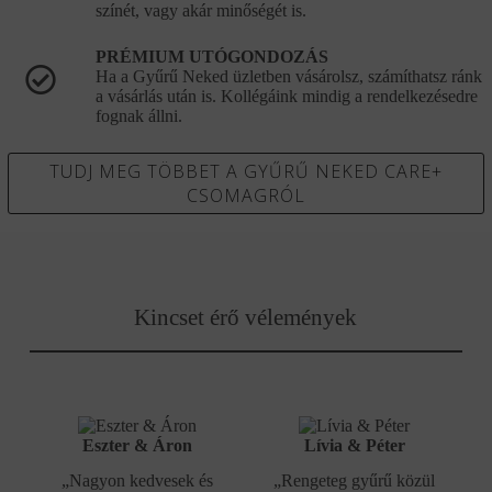
színét, vagy akár minőségét is.
PRÉMIUM UTÓGONDOZÁS
Ha a Gyűrű Neked üzletben vásárolsz, számíthatsz ránk
a vásárlás után is. Kollégáink mindig a rendelkezésedre
fognak állni.
TUDJ MEG TÖBBET A GYŰRŰ NEKED CARE+
CSOMAGRÓL
Kincset érő vélemények
Eszter & Áron
Lívia & Péter
„Nagyon kedvesek és
„Rengeteg gyűrű közül