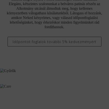
Elegáns, kétszintes szalonunkat a belváros patinás részén az
Alkotmány utcánál álmodtuk meg, hogy kellemes
környezetben válogathass kínálatunkból. Látogass el hozzánk,
amikor Neked kényelmes, vagy válaszd időpontfoglalási
lehetőségünket, hogy érkezéskor minden figyelmünket rád
fordíthassuk.
Időpontot foglalok további 5% kedvezményért