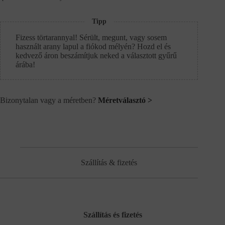
Tipp
Fizess törtarannyal! Sérült, megunt, vagy sosem
használt arany lapul a fiókod mélyén? Hozd el és
kedvező áron beszámítjuk neked a választott gyűrű
árába!
Bizonytalan vagy a méretben?
Méretválasztó >
Szállítás & fizetés
Szállítás és fizetés