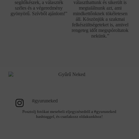
segítőkészek, a választék
választhattunk és sikerült is
széles és a végeredmény
megtalálnunk azt, ami
gyönyörű. Szívből ajánlom!”
mindkettőnknek tökéletesen
áll. Köszönjük a szakmai
felkészültségeteket is, amivel
rengeteg időt megspóroltatok
nekünk.”
#gyuruneked
Posztolj fotókat mesebeli eljegyzésedről a #gyuruneked
hashtaggel, és csatlakozz oldakunkhoz!