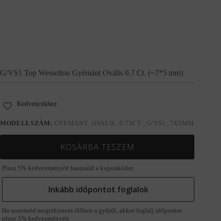
G/VS1 Top Wesselton Gyémánt Ovális 0.7 Ct. (~7*5 mm)
Kedvencekhez
MODELLSZÁM:
GYEMANT_OVALIS_0.75CT._G/VS1_7X5MM
KOSÁRBA TESZEM
Plusz 5% kedvezményért használd a kuponkódot.
Inkább időpontot foglalok
Ha szeretnéd megtekinteni élőben a gyűrűt, akkor foglalj időpontot
plusz 5% kedvezményért.