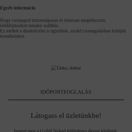
Egyéb információ
Hogy csomagod biztonságosan és biztosan megérkezzen,
értékbiztosított minden szállítás.
Ez mellett a diszkrécióra is ügyelünk, szolid csomagolásban küldjük
termékeinket.
IDŐPONTFOGLALÁS
Látogass el üzletünkbe!
Ismerd meg a Gyűrű Neked különleges ékszer kínálatát.