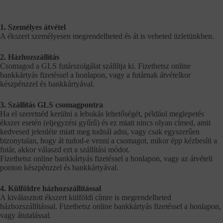
1. Személyes átvétel
A ékszert személyesen megrendelheted és át is veheted üzletünkben.
2. Házhozszállítás
Csomagod a GLS futárszolgálat szállítja ki. Fizethetsz online
bankkártyás fizetéssel a honlapon, vagy a futárnak átvételkor
készpénzzel és bankkártyával.
3. Szállítás GLS csomagpontra
Ha el szeretnéd kerülni a lebukás lehetőségét, például meglepetés
ékszer esetén (eljegyzési gyűrű) és ez miatt nincs olyan címed, amit
kedvesed jelenléte miatt meg tudnál adni, vagy csak egyszerűen
bizonytalan, hogy át tudod-e venni a csomagot, mikor épp kézbesíti a
futár, akkor válaszd ezt a szállítási módot.
Fizethetsz online bankkártyás fizetéssel a honlapon, vagy az átvételi
ponton készpénzzel és bankkártyával.
4. Külföldre házhozszállítással
A kiválasztott ékszert külföldi címre is megrendelheted
házhozszállítással. Fizethetsz online bankkártyás fizetéssel a honlapon,
vagy átutalással.