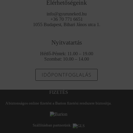
Elérhetőségeink
info@gyuruneked.hu
+36 70 771 6651
1055 Budapest, Bihari János utca 1.
Nyitvatartás
Hétfő-Péntek: 11.00 – 19.00
Szombat: 10.00 – 14.00
IDŐPONTFOGLALÁS
FIZETÉS
A biztonságos online fizetést a Barion fizetési rendszere biztosítja.
Szállításban partnerünk: