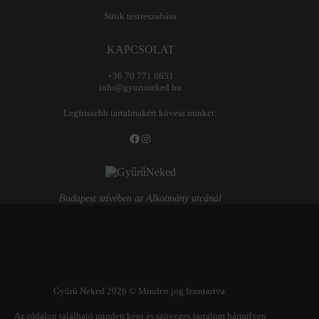
Sütik testreszabása
KAPCSOLAT
+36 70 771 6651
info@gyuruneked.hu
Legfrissebb tartalmakért kövess minket:
Facebook
Instagram
Budapest szívében az Alkotmány utcánál
Gyűrű Neked 2026 © Minden jog fenntartva.
Az oldalon található minden képi és szöveges tartalom bármilyen