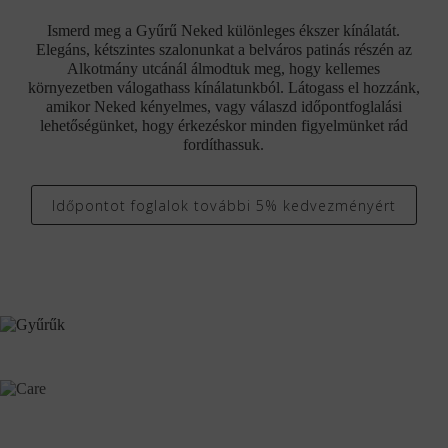
Ismerd meg a Gyűrű Neked különleges ékszer kínálatát.
Elegáns, kétszintes szalonunkat a belváros patinás részén az
Alkotmány utcánál álmodtuk meg, hogy kellemes
környezetben válogathass kínálatunkból. Látogass el hozzánk,
amikor Neked kényelmes, vagy válaszd időpontfoglalási
lehetőségünket, hogy érkezéskor minden figyelmünket rád
fordíthassuk.
Időpontot foglalok további 5% kedvezményért