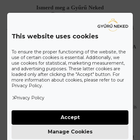
Ismerd meg a Gyűrű Neked
Care+ csomagot
A maximális kényelmet szem előtt tartva állítottuk össze a Gyűrű
Neked Care+ csomagot, melyet alább olvashat.
This website uses cookies
HIBÁS, VAGY SÉRÜLT ÉKSZEREK JAVÍTÁSA
To ensure the proper functioning of the website, the
Újonnan vásárolt hibás ékszer esetén teljes mértékben
use of certain cookies is essential. Additionally, we
mi álljuk a javítási és szállítási költségeket.
use cookies for statistical, marketing measurement,
and advertising purposes. These latter cookies are
KORLÁTLAN ÉKSZERTISZTÍTÁSI
loaded only after clicking the "Accept" button. For
LEHETŐSÉG
more information about cookies, please refer to our
Ékszered eredeti csillogását bármikor ingyenesen
Privacy Policy.
visszaállítjuk a vásárlást követően.
Privacy Policy
DÍJMENTES GYŰRŰMÉRETEZÉS
Ha nem találtad el az eljegyzési gyűrű méretét, utólag is
ingyenesen átméretezzük.
Accept
ÉLETHOSSZIG TARTÓ MÓDOSÍTÁSI
LEHETŐSÉG
Manage Cookies
Kívánságod szerint módosítjuk ékszered. A gyémántot