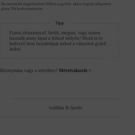
Ha szeretnéd megtekinteni élőben a gyűrűt, akkor foglalj időpontot
plusz 5% kedvezményért.
Tipp
Fizess törtarannyal! Sérült, megunt, vagy sosem
használt arany lapul a fiókod mélyén? Hozd el és
kedvező áron beszámítjuk neked a választott gyűrű
árába!
Bizonytalan vagy a méretben?
Méretválasztó >
Szállítás & fizetés