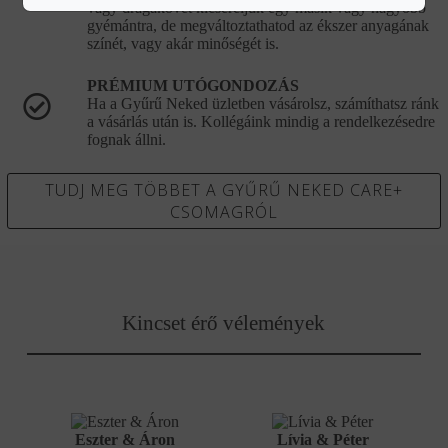
vagy drágakövet kicseréljük egy másik vagy nagyobb
gyémántra, de megváltoztathatod az ékszer anyagának
színét, vagy akár minőségét is.
PRÉMIUM UTÓGONDOZÁS
Ha a Gyűrű Neked üzletben vásárolsz, számíthatsz ránk
a vásárlás után is. Kollégáink mindig a rendelkezésedre
fognak állni.
TUDJ MEG TÖBBET A GYŰRŰ NEKED CARE+
CSOMAGRÓL
Kincset érő vélemények
Eszter & Áron
Lívia & Péter