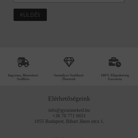
KÜLDÉS
Ingyenes, Biztosított
Személyre Szabható
100% Elégedettség
Szállítás
Ékszerek
Garancia
Elérhetőségeink
info@gyuruneked.hu
+36 70 771 6651
1055 Budapest, Bihari János utca 1.