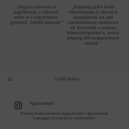
„Nagyon kedvesek és
„Rengeteg gyűrű közül
segítőkészek, a választék
választhattunk és sikerült is
széles és a végeredmény
megtalálnunk azt, ami
gyönyörű. Szívből ajánlom!”
mindkettőnknek tökéletesen
áll. Köszönjük a szakmai
felkészültségeteket is, amivel
rengeteg időt megspóroltatok
nekünk.”
#gyuruneked
Posztolj fotókat mesebeli eljegyzésedről a #gyuruneked
hashtaggel, és csatlakozz oldakunkhoz!