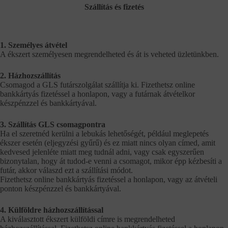
Szállítás és fizetés
1. Személyes átvétel
A ékszert személyesen megrendelheted és át is veheted üzletünkben.
2. Házhozszállítás
Csomagod a GLS futárszolgálat szállítja ki. Fizethetsz online
bankkártyás fizetéssel a honlapon, vagy a futárnak átvételkor
készpénzzel és bankkártyával.
3. Szállítás GLS csomagpontra
Ha el szeretnéd kerülni a lebukás lehetőségét, például meglepetés
ékszer esetén (eljegyzési gyűrű) és ez miatt nincs olyan címed, amit
kedvesed jelenléte miatt meg tudnál adni, vagy csak egyszerűen
bizonytalan, hogy át tudod-e venni a csomagot, mikor épp kézbesíti a
futár, akkor válaszd ezt a szállítási módot.
Fizethetsz online bankkártyás fizetéssel a honlapon, vagy az átvételi
ponton készpénzzel és bankkártyával.
4. Külföldre házhozszállítással
A kiválasztott ékszert külföldi címre is megrendelheted