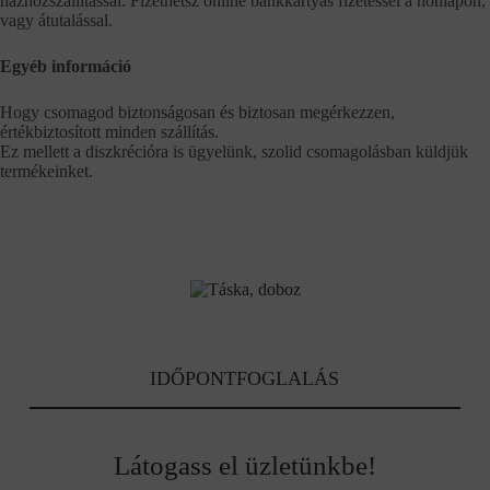
házhozszállítással. Fizethetsz online bankkártyás fizetéssel a honlapon,
vagy átutalással.
Egyéb információ
Hogy csomagod biztonságosan és biztosan megérkezzen,
értékbiztosított minden szállítás.
Ez mellett a diszkrécióra is ügyelünk, szolid csomagolásban küldjük
termékeinket.
IDŐPONTFOGLALÁS
Látogass el üzletünkbe!