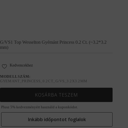
G/VS1 Top Wesselton Gyémánt Princess 0.2 Ct. (~3.2*3.2
mm)
Kedvencekhez
MODELLSZÁM:
GYEMANT_PRINCESS_0.2CT_G/VS_3.2X3.2MM
KOSÁRBA TESZEM
Plusz 5% kedvezményért használd a kuponkódot.
Inkább időpontot foglalok