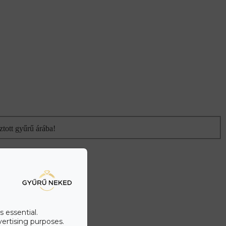
ztott gyűrű árába!
s essential.
vertising purposes.