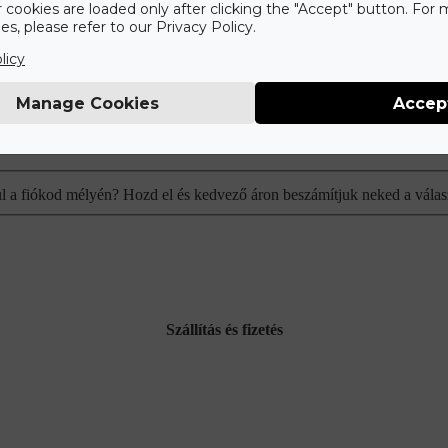
r cookies are loaded only after clicking the "Accept" button. For
s, please refer to our Privacy Policy.
licy
Manage Cookies
Accep
plusz 5% kedvezményért.
ul a fiókod mélyén? Hozd el és kedvező áron beszámítjuk neked a válas
Szállítás és fizetés