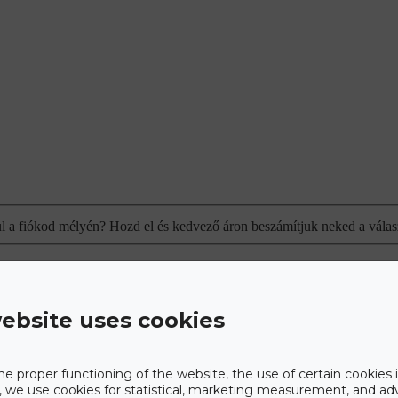
ul a fiókod mélyén? Hozd el és kedvező áron beszámítjuk neked a válas
ebsite uses cookies
he proper functioning of the website, the use of certain cookies i
y, we use cookies for statistical, marketing measurement, and ad