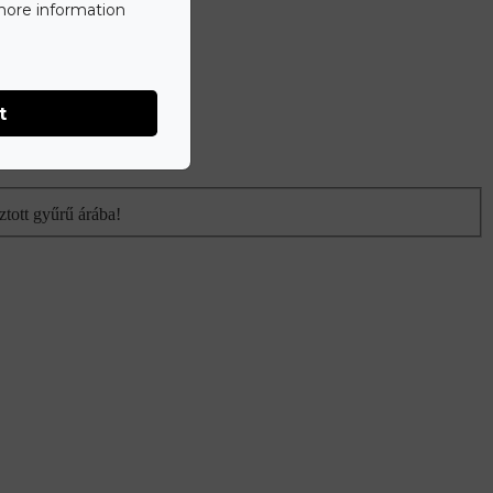
 more information
t
ztott gyűrű árába!