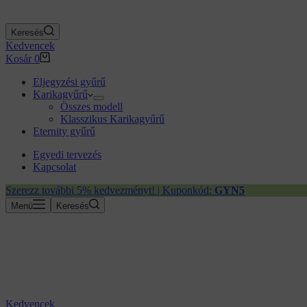
Keresés
Kedvencek
Kosár
0
Eljegyzési gyűrű
Karikagyűrű
Összes modell
Klasszikus Karikagyűrű
Eternity gyűrű
Egyedi tervezés
Kapcsolat
Szerezz további 5% kedvezményt! | Kuponkód:
GYN5
Menü
Keresés
Kedvencek