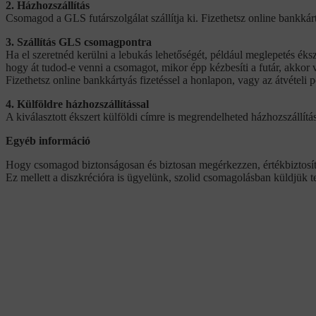
2. Házhozszállítás
Csomagod a GLS futárszolgálat szállítja ki. Fizethetsz online bankkár
3. Szállítás GLS csomagpontra
Ha el szeretnéd kerülni a lebukás lehetőségét, például meglepetés éks
hogy át tudod-e venni a csomagot, mikor épp kézbesíti a futár, akkor v
Fizethetsz online bankkártyás fizetéssel a honlapon, vagy az átvételi
4. Külföldre házhozszállítással
A kiválasztott ékszert külföldi címre is megrendelheted házhozszállítás
Egyéb információ
Hogy csomagod biztonságosan és biztosan megérkezzen, értékbiztosíto
Ez mellett a diszkrécióra is ügyelünk, szolid csomagolásban küldjük 