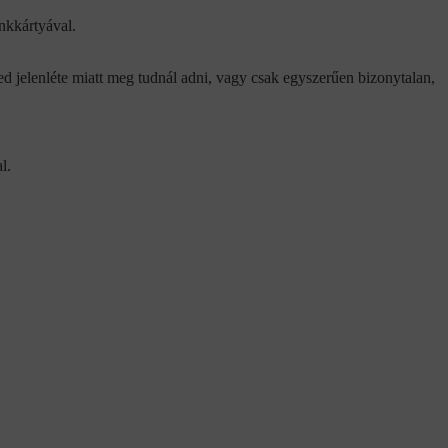
ankkártyával.
sed jelenléte miatt meg tudnál adni, vagy csak egyszerűen bizonytalan,
l.