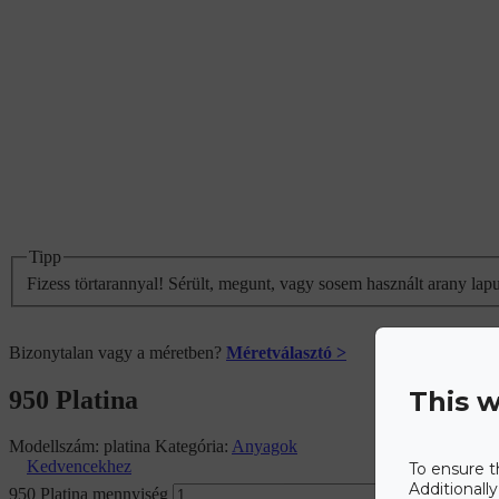
Tipp
Fizess törtarannyal! Sérült, megunt, vagy sosem használt arany lap
Bizonytalan vagy a méretben?
Méretválasztó >
950 Platina
This w
Modellszám:
platina
Kategória:
Anyagok
Kedvencekhez
To ensure t
Additionall
950 Platina mennyiség