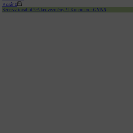
Kosár
0
Szerezz további 5% kedvezményt! | Kuponkód:
GYN5