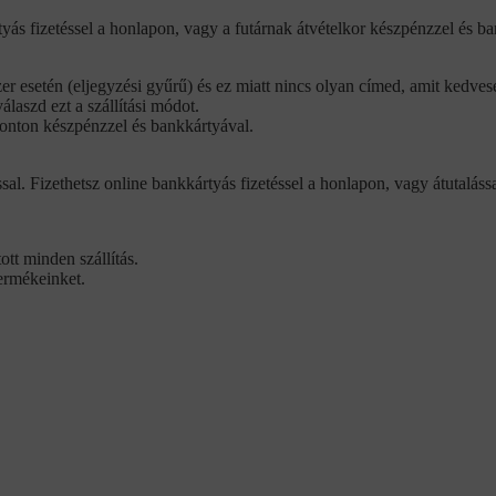
tyás fizetéssel a honlapon, vagy a futárnak átvételkor készpénzzel és b
zer esetén (eljegyzési gyűrű) és ez miatt nincs olyan címed, amit kedve
álaszd ezt a szállítási módot.
 ponton készpénzzel és bankkártyával.
sal. Fizethetsz online bankkártyás fizetéssel a honlapon, vagy átutalássa
tt minden szállítás.
termékeinket.