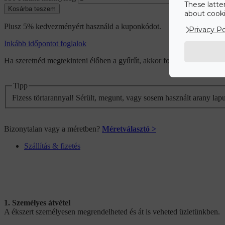
These latte
Kosárba teszem
about cookie
Plusz 5% kedvezményért használd a kuponkódot.
Privacy Po
Inkább időpontot foglalok
Ha szeretnéd megtekinteni élőben a gyűrűt, akkor foglalj időpontot 
Tipp
Fizess törtarannyal! Sérült, megunt, vagy sosem használt arany lap
Bizonytalan vagy a méretben?
Méretválasztó >
Szállítás & fizetés
1. Személyes átvétel
A ékszert személyesen megrendelheted és át is veheted üzletünkben.