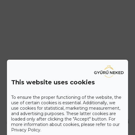
This website uses cookies
To ensure the proper functioning of the website, the
Ismerd meg a Gyűrű Neked
use of certain cookies is essential. Additionally, we
Care+ csomagot
use cookies for statistical, marketing measurement,
and advertising purposes. These latter cookies are
loaded only after clicking the "Accept" button. For
A maximális kényelmet szem előtt tartva állítottuk össze a Gyűrű
more information about cookies, please refer to our
Neked Care+ csomagot, melyet alább olvashat.
Privacy Policy.