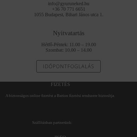
info@gyuruneked.hu
+36 70 771 6651
1055 Budapest, Bihari János utca 1.
Nyitvatartás
Hétfő-Péntek: 11.00 – 19.00
Szombat: 10.00 – 14.00
IDŐPONTFOGLALÁS
FIZETÉS
A biztonságos online fizetést a Barion fizetési rendszere biztosítja.
Szállításban partnerünk: