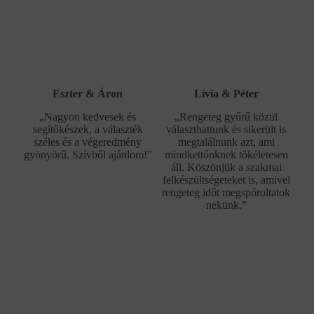
Eszter & Áron
Lívia & Péter
„Nagyon kedvesek és
„Rengeteg gyűrű közül
segítőkészek, a választék
választhattunk és sikerült is
széles és a végeredmény
megtalálnunk azt, ami
gyönyörű. Szívből ajánlom!”
mindkettőnknek tökéletesen
áll. Köszönjük a szakmai
felkészültségeteket is, amivel
rengeteg időt megspóroltatok
nekünk.”