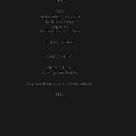
INFO
ÁSZF
Adatkezelési tájékoztató
Szállítás és fizetés
Kapcsolat
Elállási igény beküldése
Sütik testreszabása
KAPCSOLAT
+36 70 771 6651
info@gyuruneked.hu
Legfrissebb tartalmakért kövess minket:
Facebook
Instagram