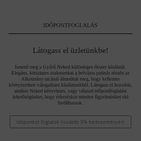
IDŐPONTFOGLALÁS
Látogass el üzletünkbe!
Ismerd meg a Gyűrű Neked különleges ékszer kínálatát.
Elegáns, kétszintes szalonunkat a belváros patinás részén az
Alkotmány utcánál álmodtuk meg, hogy kellemes
környezetben válogathass kínálatunkból. Látogass el hozzánk,
amikor Neked kényelmes, vagy válaszd időpontfoglalási
lehetőségünket, hogy érkezéskor minden figyelmünket rád
fordíthassuk.
Időpontot foglalok további 5% kedvezményért