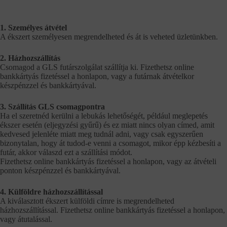
1. Személyes átvétel
A ékszert személyesen megrendelheted és át is veheted üzletünkben.
2. Házhozszállítás
Csomagod a GLS futárszolgálat szállítja ki. Fizethetsz online
bankkártyás fizetéssel a honlapon, vagy a futárnak átvételkor
készpénzzel és bankkártyával.
3. Szállítás GLS csomagpontra
Ha el szeretnéd kerülni a lebukás lehetőségét, például meglepetés
ékszer esetén (eljegyzési gyűrű) és ez miatt nincs olyan címed, amit
kedvesed jelenléte miatt meg tudnál adni, vagy csak egyszerűen
bizonytalan, hogy át tudod-e venni a csomagot, mikor épp kézbesíti a
futár, akkor válaszd ezt a szállítási módot.
Fizethetsz online bankkártyás fizetéssel a honlapon, vagy az átvételi
ponton készpénzzel és bankkártyával.
4. Külföldre házhozszállítással
A kiválasztott ékszert külföldi címre is megrendelheted
házhozszállítással. Fizethetsz online bankkártyás fizetéssel a honlapon,
vagy átutalással.