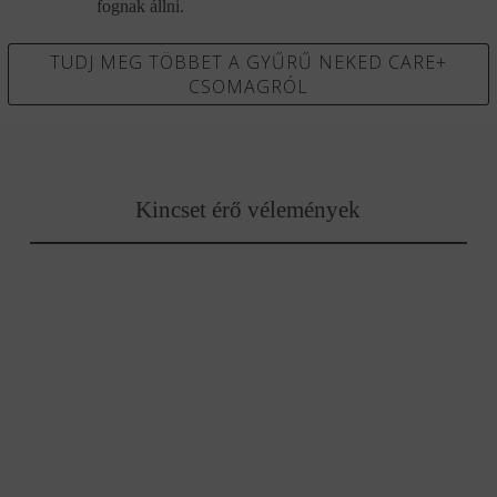
fognak állni.
TUDJ MEG TÖBBET A GYŰRŰ NEKED CARE+
CSOMAGRÓL
Kincset érő vélemények