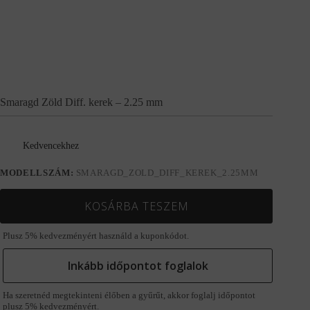
Smaragd Zöld Diff. kerek – 2.25 mm
Kedvencekhez
MODELLSZÁM:
SMARAGD_ZOLD_DIFF_KEREK_2.25MM
KOSÁRBA TESZEM
Plusz 5% kedvezményért használd a kuponkódot.
Inkább időpontot foglalok
Ha szeretnéd megtekinteni élőben a gyűrűt, akkor foglalj időpontot
plusz 5% kedvezményért.