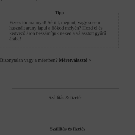
Tipp
Fizess törtarannyal! Sérült, megunt, vagy sosem
használt arany lapul a fiókod mélyén? Hozd el és
kedvező áron beszámítjuk neked a választott gyűrű
árába!
Bizonytalan vagy a méretben?
Méretválasztó >
Szállítás & fizetés
Szállítás és fizetés