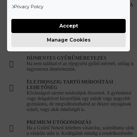
HIBÁS, VAGY SÉRÜLT ÉKSZEREK JAVÍTÁSA
Privacy Policy
Újonnan vásárolt hibás ékszer esetén teljes mértékben
mi álljuk a javítási és szállítási költségeket.
Accept
KORLÁTLAN ÉKSZERTISZTÍTÁSI
LEHETŐSÉG
Ékszered eredeti csillogását bármikor ingyenesen
Manage Cookies
visszaállítjuk a vásárlást követően.
DÍJMENTES GYŰRŰMÉRETEZÉS
Ha nem találtad el az eljegyzési gyűrű méretét, utólag is
ingyenesen átméretezzük.
ÉLETHOSSZIG TARTÓ MÓDOSÍTÁSI
LEHETŐSÉG
Kívánságod szerint módosítjuk ékszered. A gyémántot
vagy drágakövet kicseréljük egy másik vagy nagyobb
gyémántra, de megváltoztathatod az ékszer anyagának
színét, vagy akár minőségét is.
PRÉMIUM UTÓGONDOZÁS
Ha a Gyűrű Neked üzletben vásárolsz, számíthatsz ránk
a vásárlás után is. Kollégáink mindig a rendelkezésedre