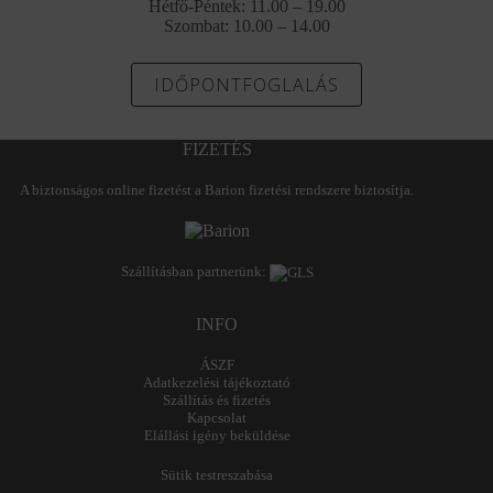
Hétfő-Péntek: 11.00 – 19.00
Szombat: 10.00 – 14.00
IDŐPONTFOGLALÁS
FIZETÉS
A biztonságos online fizetést a Barion fizetési rendszere biztosítja.
Szállításban partnerünk:
INFO
ÁSZF
Adatkezelési tájékoztató
Szállítás és fizetés
Kapcsolat
Elállási igény beküldése
Sütik testreszabása