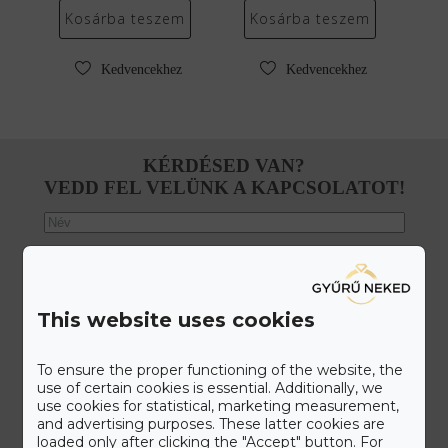
Kosárba teszem
Kosárba teszem
Kedvencekhez
Kedvencekhez
KÉRDÉSED VAN?
VEDD FEL VELÜNK A KAPCSOLATOT!
This website uses cookies
To ensure the proper functioning of the website, the
use of certain cookies is essential. Additionally, we
use cookies for statistical, marketing measurement,
and advertising purposes. These latter cookies are
loaded only after clicking the "Accept" button. For