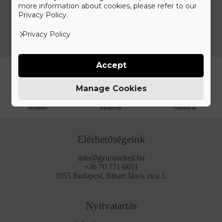
KÜLDÉS
more information about cookies, please refer to our
Privacy Policy.
Privacy Policy
Accept
Manage Cookies
Ingyenes, Biztosított
Személyre Szabható
100% Elégedettség
Szállítás
Ékszerek
Garancia
Elérhetőségeink
info@gyuruneked.hu
+36 70 771 6651
1055 Budapest, Bihari János utca 1.
Nyitvatartás