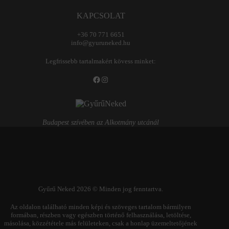
KAPCSOLAT
+36 70 771 6651
info@gyuruneked.hu
Legfrissebb tartalmakért kövess minket:
Facebook
Instagram
Budapest szívében az Alkotmány utcánál
Gyűrű Neked 2026 © Minden jog fenntartva.
Az oldalon található minden képi és szöveges tartalom bármilyen
formában, részben vagy egészben történő felhasználása, letöltése,
másolása, közzététele más felületeken, csak a honlap üzemeltetőjének