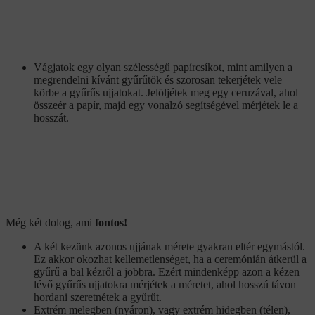
Vágjatok egy olyan szélességű papírcsíkot, mint amilyen a
megrendelni kívánt gyűrűtök és szorosan tekerjétek vele
körbe a gyűrűs ujjatokat. Jelöljétek meg egy ceruzával, ahol
összeér a papír, majd egy vonalzó segítségével mérjétek le a
hosszát.
Még két dolog, ami
fontos!
A két kezünk azonos ujjának mérete gyakran eltér egymástól.
Ez akkor okozhat kellemetlenséget, ha a ceremónián átkerül a
gyűrű a bal kézről a jobbra. Ezért mindenképp azon a kézen
lévő gyűrűs ujjatokra mérjétek a méretet, ahol hosszú távon
hordani szeretnétek a gyűrűt.
Extrém melegben (nyáron), vagy extrém hidegben (télen),