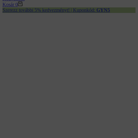
Kosár
0
Szerezz további 5% kedvezményt! | Kuponkód:
GYN5