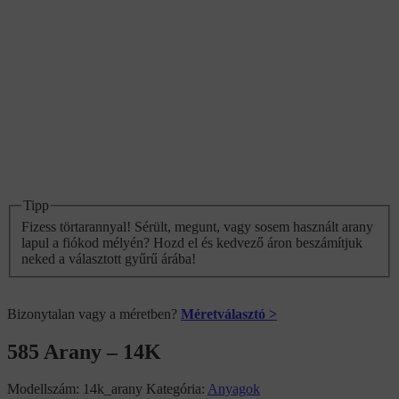
Tipp
Fizess törtarannyal! Sérült, megunt, vagy sosem használt arany
lapul a fiókod mélyén? Hozd el és kedvező áron beszámítjuk
neked a választott gyűrű árába!
Bizonytalan vagy a méretben?
Méretválasztó >
585 Arany – 14K
Modellszám:
14k_arany
Kategória:
Anyagok