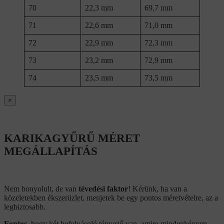
70
22,3 mm
69,7 mm
71
22,6 mm
71,0 mm
72
22,9 mm
72,3 mm
73
23,2 mm
72,9 mm
74
23,5 mm
73,5 mm
×
KARIKAGYŰRŰ MÉRET
MEGÁLLAPÍTÁS
Nem bonyolult, de van
tévedési faktor
! Kérünk, ha van a
közeletekben ékszerüzlet, menjetek be egy pontos méretvételre, az a
legbiztosabb.
Fontos
, hogy két befolyásoló tényező van, amire mindenképpen