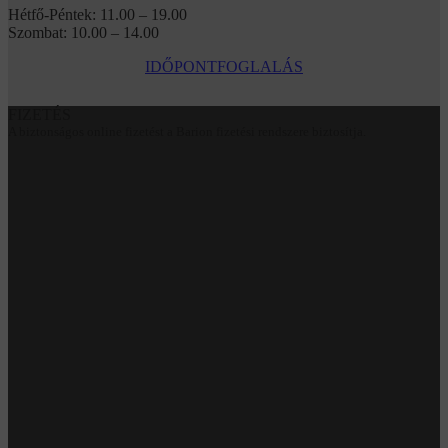
Hétfő-Péntek: 11.00 – 19.00
Szombat: 10.00 – 14.00
IDŐPONTFOGLALÁS
FIZETÉS
A biztonságos online fizetést a Barion fizetési rendszere biztosítja.