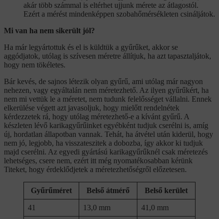
akár több számmal is eltérhet ujjunk mérete az átlagostól.
Ezért a mérést mindenképpen szobahőmérsékleten csináljátok.
Mi van ha nem sikerült jól?
Ha már legyártottuk és el is küldtük a gyűrűket, akkor se
aggódjatok, utólag is szívesen méretre állítjuk, ha azt tapasztaljátok,
hogy nem tökéletes.
Bár kevés, de sajnos létezik olyan gyűrű, ami utólag már nagyon
nehezen, vagy egyáltalán nem méretezhető. Az ilyen gyűrűkért, ha
nem mi vettük le a méretet, nem tudunk felelősséget vállalni. Ennek
elkerülése végett azt javasoljuk, hogy mielőtt rendelnétek
kérdezzetek rá, hogy utólag méretezhető-e a kívánt gyűrű. A
készleten lévő karikagyűrűinket egyébként tudjuk cserélni is, amíg
új, hordatlan állapotban vannak. Tehát, ha átvétel után kiderül, hogy
nem jó, legjobb, ha visszateszitek a dobozba, így akkor ki tudjuk
majd cserélni. Az egyedi gyártású karikagyűrűknél csak méretezés
lehetséges, csere nem, ezért itt még nyomatékosabban kérünk
Titeket, hogy érdeklődjetek a méretezhetőségről előzetesen.
Gyűrűméret
Belső átmérő
Belső kerület
41
13,0 mm
41,0 mm