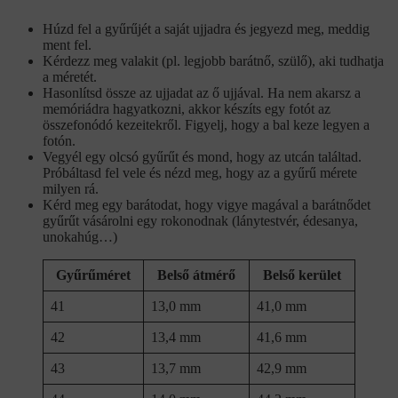
Húzd fel a gyűrűjét a saját ujjadra és jegyezd meg, meddig
ment fel.
Kérdezz meg valakit (pl. legjobb barátnő, szülő), aki tudhatja
a méretét.
Hasonlítsd össze az ujjadat az ő ujjával. Ha nem akarsz a
memóriádra hagyatkozni, akkor készíts egy fotót az
összefonódó kezeitekről. Figyelj, hogy a bal keze legyen a
fotón.
Vegyél egy olcsó gyűrűt és mond, hogy az utcán találtad.
Próbáltasd fel vele és nézd meg, hogy az a gyűrű mérete
milyen rá.
Kérd meg egy barátodat, hogy vigye magával a barátnődet
gyűrűt vásárolni egy rokonodnak (lánytestvér, édesanya,
unokahúg…)
Gyűrűméret
Belső átmérő
Belső kerület
41
13,0 mm
41,0 mm
42
13,4 mm
41,6 mm
43
13,7 mm
42,9 mm