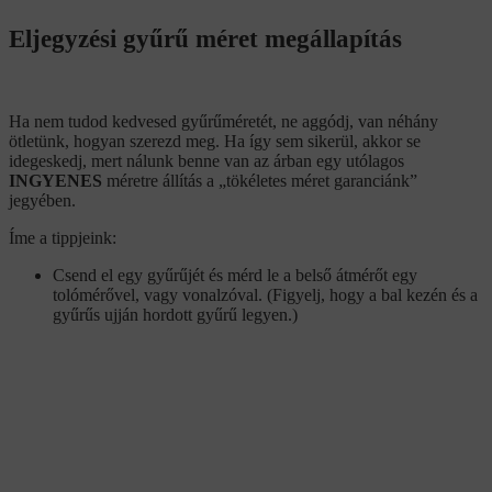
Eljegyzési gyűrű méret megállapítás
Ha nem tudod kedvesed gyűrűméretét, ne aggódj, van néhány
ötletünk, hogyan szerezd meg. Ha így sem sikerül, akkor se
idegeskedj, mert nálunk benne van az árban egy utólagos
INGYENES
méretre állítás a „tökéletes méret garanciánk”
jegyében.
Íme a tippjeink:
Csend el egy gyűrűjét és mérd le a belső átmérőt egy
tolómérővel, vagy vonalzóval. (Figyelj, hogy a bal kezén és a
gyűrűs ujján hordott gyűrű legyen.)