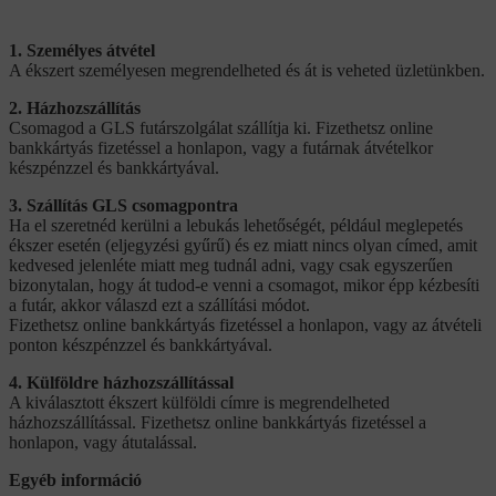
1. Személyes átvétel
A ékszert személyesen megrendelheted és át is veheted üzletünkben.
2. Házhozszállítás
Csomagod a GLS futárszolgálat szállítja ki. Fizethetsz online
bankkártyás fizetéssel a honlapon, vagy a futárnak átvételkor
készpénzzel és bankkártyával.
3. Szállítás GLS csomagpontra
Ha el szeretnéd kerülni a lebukás lehetőségét, például meglepetés
ékszer esetén (eljegyzési gyűrű) és ez miatt nincs olyan címed, amit
kedvesed jelenléte miatt meg tudnál adni, vagy csak egyszerűen
bizonytalan, hogy át tudod-e venni a csomagot, mikor épp kézbesíti
a futár, akkor válaszd ezt a szállítási módot.
Fizethetsz online bankkártyás fizetéssel a honlapon, vagy az átvételi
ponton készpénzzel és bankkártyával.
4. Külföldre házhozszállítással
A kiválasztott ékszert külföldi címre is megrendelheted
házhozszállítással. Fizethetsz online bankkártyás fizetéssel a
honlapon, vagy átutalással.
Egyéb információ