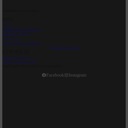
Szállításban partnerünk:
INFO
ÁSZF
Adatkezelési tájékoztató
Szállítás és fizetés
Kapcsolat
Elállási igény beküldése
Sütik testreszabása
KAPCSOLAT
+36 70 771 6651
info@gyuruneked.hu
Legfrissebb tartalmakért kövess minket:
Facebook
Instagram