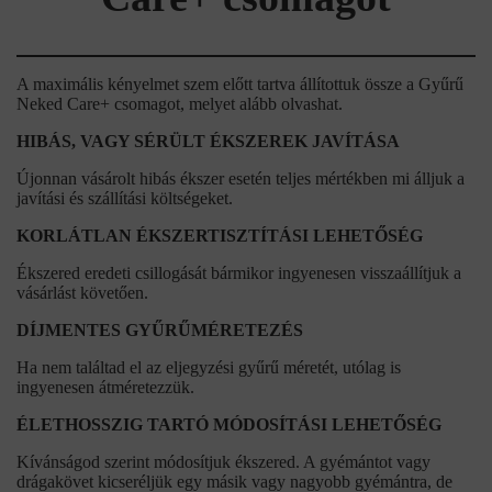
A maximális kényelmet szem előtt tartva állítottuk össze a Gyűrű
Neked Care+ csomagot, melyet alább olvashat.
HIBÁS, VAGY SÉRÜLT ÉKSZEREK JAVÍTÁSA
Újonnan vásárolt hibás ékszer esetén teljes mértékben mi álljuk a
javítási és szállítási költségeket.
KORLÁTLAN ÉKSZERTISZTÍTÁSI LEHETŐSÉG
Ékszered eredeti csillogását bármikor ingyenesen visszaállítjuk a
vásárlást követően.
DÍJMENTES GYŰRŰMÉRETEZÉS
Ha nem találtad el az eljegyzési gyűrű méretét, utólag is
ingyenesen átméretezzük.
ÉLETHOSSZIG TARTÓ MÓDOSÍTÁSI LEHETŐSÉG
Kívánságod szerint módosítjuk ékszered. A gyémántot vagy
drágakövet kicseréljük egy másik vagy nagyobb gyémántra, de