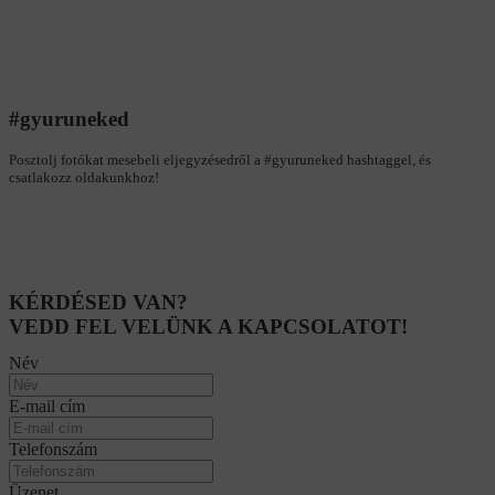
#gyuruneked
Posztolj fotókat mesebeli eljegyzésedről a #gyuruneked hashtaggel, és
csatlakozz oldakunkhoz!
KÉRDÉSED VAN?
VEDD FEL VELÜNK A KAPCSOLATOT!
Név
E-mail cím
Telefonszám
Üzenet