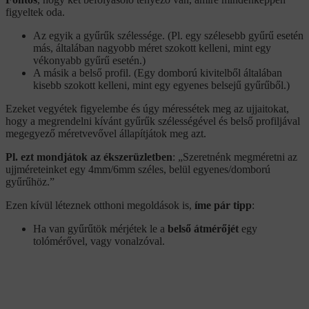
figyeltek oda.
Az egyik a gyűrűk szélessége. (Pl. egy szélesebb gyűrű esetén
más, általában nagyobb méret szokott kelleni, mint egy
vékonyabb gyűrű esetén.)
A másik a belső profil. (Egy domború kivitelből általában
kisebb szokott kelleni, mint egy egyenes belsejű gyűrűből.)
Ezeket vegyétek figyelembe és úgy méressétek meg az ujjaitokat,
hogy a megrendelni kívánt gyűrűk szélességével és belső profiljával
megegyező méretvevővel állapítjátok meg azt.
Pl. ezt mondjátok az ékszerüzletben
: „Szeretnénk megméretni az
ujjméreteinket egy 4mm/6mm széles, belül egyenes/domború
gyűrűhöz.”
Ezen kívül léteznek otthoni megoldások is,
íme pár tipp
:
Ha van gyűrűtök mérjétek le a
belső átmérőjét
egy
tolómérővel, vagy vonalzóval.