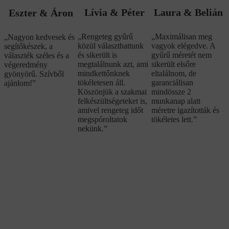
Lívia & Péter
Laura & Belián
Eszter & Áron
„Rengeteg gyűrű
„Maximálisan meg
„Nagyon kedvesek és
közül választhattunk
vagyok elégedve. A
segítőkészek, a
és sikerült is
gyűrű méretét nem
választék széles és a
megtalálnunk azt, ami
sikerült elsőre
végeredmény
mindkettőnknek
eltalálnom, de
gyönyörű. Szívből
tökéletesen áll.
garanciálisan
ajánlom!”
Köszönjük a szakmai
mindössze 2
felkészültségeteket is,
munkanap alatt
amivel rengeteg időt
méretre igazították és
megspóroltatok
tökéletes lett.”
nekünk.”