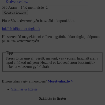
Kedvencekhez
585 Arany - 14K mennyiség
Kosárba teszem
Plusz 5% kedvezményért használd a kuponkódot.
Inkább időpontot foglalok
Ha szeretnéd megtekinteni élőben a gyűrűt, akkor foglalj időpontot
plusz 5% kedvezményért.
Tipp
Fizess törtarannyal! Sérült, megunt, vagy sosem használt arany
lapul a fiókod mélyén? Hozd el és kedvező áron beszámítjuk
neked a választott gyűrű árába!
Bizonytalan vagy a méretben?
Méretválasztó >
Szállítás & fizetés
Szállítás és fizetés