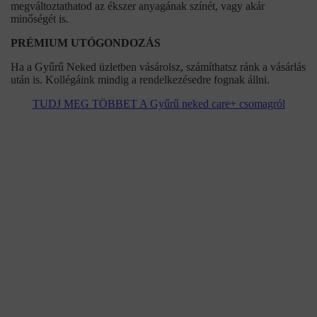
megváltoztathatod az ékszer anyagának színét, vagy akár
minőségét is.
PRÉMIUM UTÓGONDOZÁS
Ha a Gyűrű Neked üzletben vásárolsz, számíthatsz ránk a vásárlás
után is. Kollégáink mindig a rendelkezésedre fognak állni.
TUDJ MEG TÖBBET A Gyűrű neked care+ csomagról