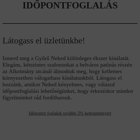
IDŐPONTFOGLALÁS
Látogass el üzletünkbe!
Ismerd meg a Gyűrű Neked különleges ékszer kínálatát.
Elegáns, kétszintes szalonunkat a belváros patinás részén
az Alkotmány utcánál álmodtuk meg, hogy kellemes
környezetben válogathass kínálatunkból. Látogass el
hozzánk, amikor Neked kényelmes, vagy válaszd
időpontfoglalási lehetőségünket, hogy érkezéskor minden
figyelmünket rád fordíthassuk.
Időpontot foglalok további 5% kedvezményért