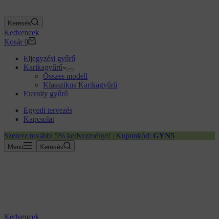
Keresés
Kedvencek
Kosár
0
Eljegyzési gyűrű
Karikagyűrű
Összes modell
Klasszikus Karikagyűrű
Eternity gyűrű
Egyedi tervezés
Kapcsolat
Szerezz további 5% kedvezményt! | Kuponkód:
GYN5
Menü
Keresés
Kedvencek