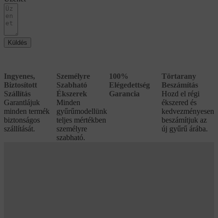
Küldés
Ingyenes,
Személyre
100%
Törtarany
Biztosított
Szabható
Elégedettség
Beszámítás
Szállítás
Ékszerek
Garancia
Hozd el régi
Garantlájuk
Minden
ékszered és
minden termék
gyűrűmodellünk
kedvezményesen
biztonságos
teljes mértékben
beszámítjuk az
szállítását.
személyre
új gyűrű árába.
szabható.