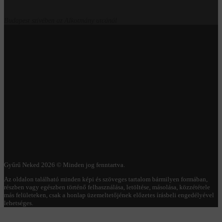
Budapest szívében az Alkotmány utcánál
Gyűrű Neked 2026 © Minden jog fenntartva.
Az oldalon található minden képi és szöveges tartalom bármilyen formában,
részben vagy egészben történő felhasználása, letöltése, másolása, közzététele
más felületeken, csak a honlap üzemeltetőjének előzetes írásbeli engedélyével
lehetséges.