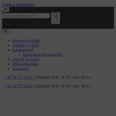
Ugrás a tartalomhoz
No results
Eljegyzési gyűrű
Eternity Gyűrűk
Karikagyűrű
Klasszikus Karikagyűrű
Egyedi Tervezés
Időpontfoglalás
Kapcsolat
+36 70 771 6651
| Elérhető: H-P: 11-19 / Szo: 10-14
+36 70 771 6651
| Elérhető: H-P: 11-19 / Szo: 10-14