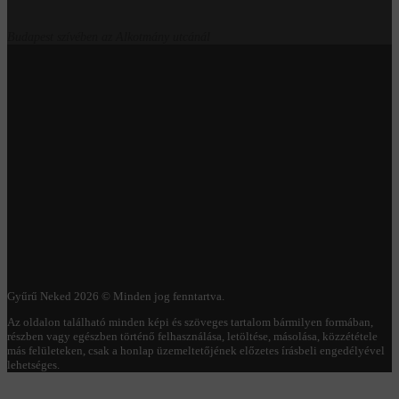
Budapest szívében az Alkotmány utcánál
Gyűrű Neked 2026 © Minden jog fenntartva.
Az oldalon található minden képi és szöveges tartalom bármilyen formában,
részben vagy egészben történő felhasználása, letöltése, másolása, közzététele
más felületeken, csak a honlap üzemeltetőjének előzetes írásbeli engedélyével
lehetséges.