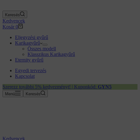
Keresés
Kedvencek
Kosár
0
Eljegyzési gyűrű
Karikagyűrű
Összes modell
Klasszikus Karikagyűrű
Eternity gyűrű
Egyedi tervezés
Kapcsolat
Szerezz további 5% kedvezményt! | Kuponkód:
GYN5
Menü
Keresés
Kedvencek