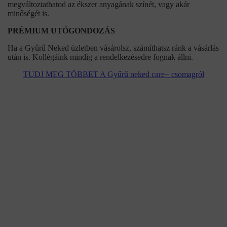
megváltoztathatod az ékszer anyagának színét, vagy akár
minőségét is.
PRÉMIUM UTÓGONDOZÁS
Ha a Gyűrű Neked üzletben vásárolsz, számíthatsz ránk a vásárlás
után is. Kollégáink mindig a rendelkezésedre fognak állni.
TUDJ MEG TÖBBET A Gyűrű neked care+ csomagról