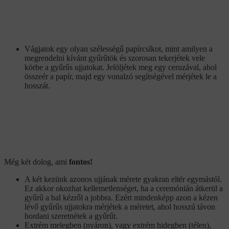
Vágjatok egy olyan szélességű papírcsíkot, mint amilyen a
megrendelni kívánt gyűrűtök és szorosan tekerjétek vele
körbe a gyűrűs ujjatokat. Jelöljétek meg egy ceruzával, ahol
összeér a papír, majd egy vonalzó segítségével mérjétek le a
hosszát.
Még két dolog, ami
fontos!
A két kezünk azonos ujjának mérete gyakran eltér egymástól.
Ez akkor okozhat kellemetlenséget, ha a ceremónián átkerül a
gyűrű a bal kézről a jobbra. Ezért mindenképp azon a kézen
lévő gyűrűs ujjatokra mérjétek a méretet, ahol hosszú távon
hordani szeretnétek a gyűrűt.
Extrém melegben (nyáron), vagy extrém hidegben (télen),