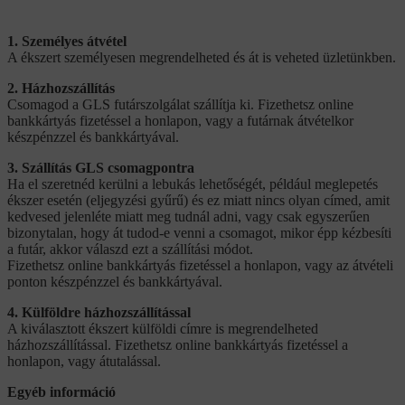
1. Személyes átvétel
A ékszert személyesen megrendelheted és át is veheted üzletünkben.
2. Házhozszállítás
Csomagod a GLS futárszolgálat szállítja ki. Fizethetsz online
bankkártyás fizetéssel a honlapon, vagy a futárnak átvételkor
készpénzzel és bankkártyával.
3. Szállítás GLS csomagpontra
Ha el szeretnéd kerülni a lebukás lehetőségét, például meglepetés
ékszer esetén (eljegyzési gyűrű) és ez miatt nincs olyan címed, amit
kedvesed jelenléte miatt meg tudnál adni, vagy csak egyszerűen
bizonytalan, hogy át tudod-e venni a csomagot, mikor épp kézbesíti
a futár, akkor válaszd ezt a szállítási módot.
Fizethetsz online bankkártyás fizetéssel a honlapon, vagy az átvételi
ponton készpénzzel és bankkártyával.
4. Külföldre házhozszállítással
A kiválasztott ékszert külföldi címre is megrendelheted
házhozszállítással. Fizethetsz online bankkártyás fizetéssel a
honlapon, vagy átutalással.
Egyéb információ