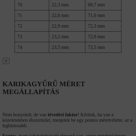
70
22,3 mm
69,7 mm
71
22,6 mm
71,0 mm
72
22,9 mm
72,3 mm
73
23,2 mm
72,9 mm
74
23,5 mm
73,5 mm
×
KARIKAGYŰRŰ MÉRET
MEGÁLLAPÍTÁS
Nem bonyolult, de van
tévedési faktor
! Kérünk, ha van a
közeletekben ékszerüzlet, menjetek be egy pontos méretvételre, az a
legbiztosabb.
Fontos
, hogy két befolyásoló tényező van, amire mindenképpen