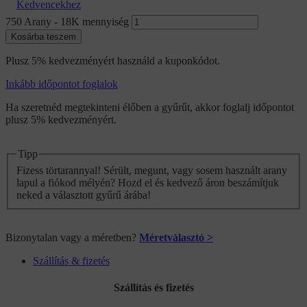
Kedvencekhez
750 Arany - 18K mennyiség
Kosárba teszem
Plusz 5% kedvezményért használd a kuponkódot.
Inkább időpontot foglalok
Ha szeretnéd megtekinteni élőben a gyűrűt, akkor foglalj időpontot
plusz 5% kedvezményért.
Tipp
Fizess törtarannyal! Sérült, megunt, vagy sosem használt arany
lapul a fiókod mélyén? Hozd el és kedvező áron beszámítjuk
neked a választott gyűrű árába!
Bizonytalan vagy a méretben?
Méretválasztó >
Szállítás & fizetés
Szállítás és fizetés