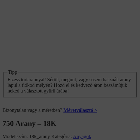
Tipp
Fizess törtarannyal! Sérült, megunt, vagy sosem használt arany
lapul a fiókod mélyén? Hozd el és kedvező áron beszámítjuk
neked a választott gyűrű árába!
Bizonytalan vagy a méretben?
Méretválasztó >
750 Arany – 18K
Modellszám:
18k_arany
Kategória:
Anyagok