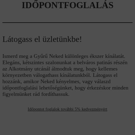
IDŐPONTFOGLALÁS
Látogass el üzletünkbe!
Ismerd meg a Gyűrű Neked különleges ékszer kínálatát.
Elegáns, kétszintes szalonunkat a belváros patinás részén
az Alkotmány utcánál álmodtuk meg, hogy kellemes
környezetben válogathass kínálatunkból. Látogass el
hozzánk, amikor Neked kényelmes, vagy válaszd
időpontfoglalási lehetőségünket, hogy érkezéskor minden
figyelmünket rád fordíthassuk.
Időpontot foglalok további 5% kedvezményért