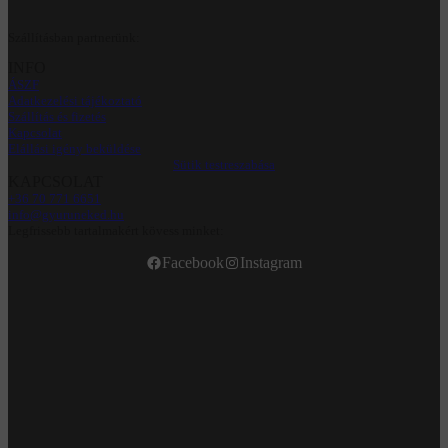
Szállításban partnerünk:
INFO
ÁSZF
Adatkezelési tájékoztató
Szállítás és fizetés
Kapcsolat
Elállási igény beküldése
Sütik testreszabása
KAPCSOLAT
+36 70 771 6651
info@gyuruneked.hu
Legfrissebb tartalmakért kövess minket:
Facebook
Instagram