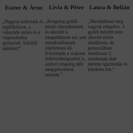
Lívia & Péter
Laura & Belián
Eszter & Áron
„Rengeteg gyűrű
„Maximálisan meg
„Nagyon kedvesek és
közül választhattunk
vagyok elégedve. A
segítőkészek, a
és sikerült is
gyűrű méretét nem
választék széles és a
megtalálnunk azt, ami
sikerült elsőre
végeredmény
mindkettőnknek
eltalálnom, de
gyönyörű. Szívből
tökéletesen áll.
garanciálisan
ajánlom!”
Köszönjük a szakmai
mindössze 2
felkészültségeteket is,
munkanap alatt
amivel rengeteg időt
méretre igazították és
megspóroltatok
tökéletes lett.”
nekünk.”