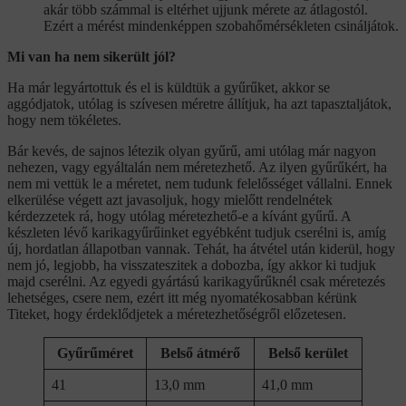
akár több számmal is eltérhet ujjunk mérete az átlagostól.
Ezért a mérést mindenképpen szobahőmérsékleten csináljátok.
Mi van ha nem sikerült jól?
Ha már legyártottuk és el is küldtük a gyűrűket, akkor se
aggódjatok, utólag is szívesen méretre állítjuk, ha azt tapasztaljátok,
hogy nem tökéletes.
Bár kevés, de sajnos létezik olyan gyűrű, ami utólag már nagyon
nehezen, vagy egyáltalán nem méretezhető. Az ilyen gyűrűkért, ha
nem mi vettük le a méretet, nem tudunk felelősséget vállalni. Ennek
elkerülése végett azt javasoljuk, hogy mielőtt rendelnétek
kérdezzetek rá, hogy utólag méretezhető-e a kívánt gyűrű. A
készleten lévő karikagyűrűinket egyébként tudjuk cserélni is, amíg
új, hordatlan állapotban vannak. Tehát, ha átvétel után kiderül, hogy
nem jó, legjobb, ha visszateszitek a dobozba, így akkor ki tudjuk
majd cserélni. Az egyedi gyártású karikagyűrűknél csak méretezés
lehetséges, csere nem, ezért itt még nyomatékosabban kérünk
Titeket, hogy érdeklődjetek a méretezhetőségről előzetesen.
Gyűrűméret
Belső átmérő
Belső kerület
41
13,0 mm
41,0 mm