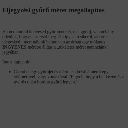
Eljegyzési gyűrű méret megállapítás
Ha nem tudod kedvesed gyűrűméretét, ne aggódj, van néhány
ötletünk, hogyan szerezd meg. Ha így sem sikerül, akkor se
idegeskedj, mert nálunk benne van az árban egy utólagos
INGYENES
méretre állítás a „tökéletes méret garanciánk”
jegyében.
Íme a tippjeink:
Csend el egy gyűrűjét és mérd le a belső átmérőt egy
tolómérővel, vagy vonalzóval. (Figyelj, hogy a bal kezén és a
gyűrűs ujján hordott gyűrű legyen.)