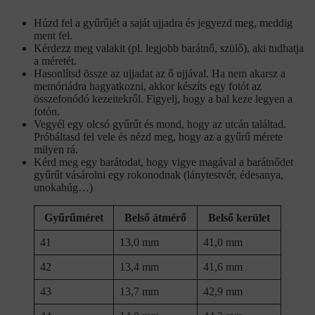
Húzd fel a gyűrűjét a saját ujjadra és jegyezd meg, meddig
ment fel.
Kérdezz meg valakit (pl. legjobb barátnő, szülő), aki tudhatja
a méretét.
Hasonlítsd össze az ujjadat az ő ujjával. Ha nem akarsz a
memóriádra hagyatkozni, akkor készíts egy fotót az
összefonódó kezeitekről. Figyelj, hogy a bal keze legyen a
fotón.
Vegyél egy olcsó gyűrűt és mond, hogy az utcán találtad.
Próbáltasd fel vele és nézd meg, hogy az a gyűrű mérete
milyen rá.
Kérd meg egy barátodat, hogy vigye magával a barátnődet
gyűrűt vásárolni egy rokonodnak (lánytestvér, édesanya,
unokahúg…)
Gyűrűméret
Belső átmérő
Belső kerület
41
13,0 mm
41,0 mm
42
13,4 mm
41,6 mm
43
13,7 mm
42,9 mm