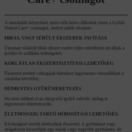
A maximális kényelmet szem előtt tartva állítottuk össze a Gyűrű
Neked Care+ csomagot, melyet alább olvashat.
HIBÁS, VAGY SÉRÜLT ÉKSZEREK JAVÍTÁSA
Újonnan vásárolt hibás ékszer esetén teljes mértékben mi álljuk a
javítási és szállítási költségeket.
KORLÁTLAN ÉKSZERTISZTÍTÁSI LEHETŐSÉG
Ékszered eredeti csillogását bármikor ingyenesen visszaállítjuk a
vásárlást követően.
DÍJMENTES GYŰRŰMÉRETEZÉS
Ha nem találtad el az eljegyzési gyűrű méretét, utólag is
ingyenesen átméretezzük.
ÉLETHOSSZIG TARTÓ MÓDOSÍTÁSI LEHETŐSÉG
Kívánságod szerint módosítjuk ékszered. A gyémántot vagy
drágakövet kicseréljük egy másik vagy nagyobb gyémántra, de