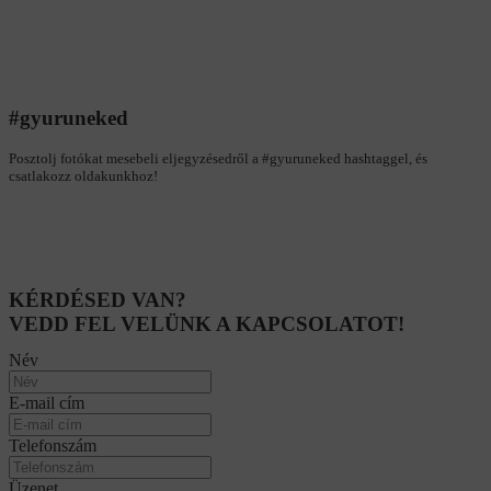
#gyuruneked
Posztolj fotókat mesebeli eljegyzésedről a #gyuruneked hashtaggel, és
csatlakozz oldakunkhoz!
KÉRDÉSED VAN?
VEDD FEL VELÜNK A KAPCSOLATOT!
Név
E-mail cím
Telefonszám
Üzenet