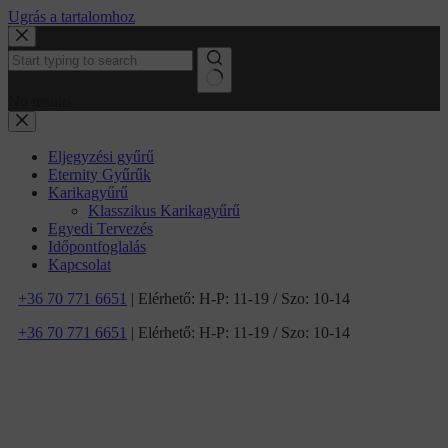
Ugrás a tartalomhoz
No results
Eljegyzési gyűrű
Eternity Gyűrűk
Karikagyűrű
Klasszikus Karikagyűrű
Egyedi Tervezés
Időpontfoglalás
Kapcsolat
+36 70 771 6651
| Elérhető: H-P: 11-19 / Szo: 10-14
+36 70 771 6651
| Elérhető: H-P: 11-19 / Szo: 10-14