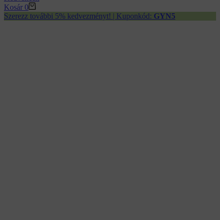
Kosár
0
Szerezz további 5% kedvezményt! | Kuponkód:
GYN5