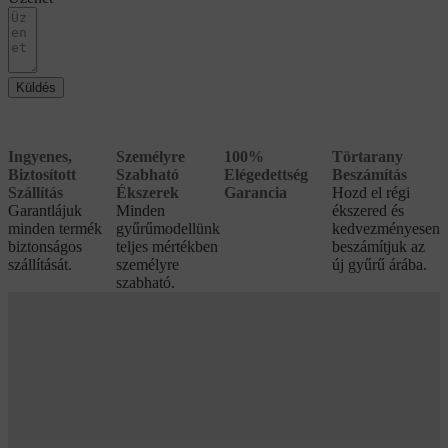
Küldés
Ingyenes,
Személyre
100%
Törtarany
Biztosított
Szabható
Elégedettség
Beszámítás
Szállítás
Ékszerek
Garancia
Hozd el régi
Garantlájuk
Minden
ékszered és
minden termék
gyűrűmodellünk
kedvezményesen
biztonságos
teljes mértékben
beszámítjuk az
szállítását.
személyre
új gyűrű árába.
szabható.