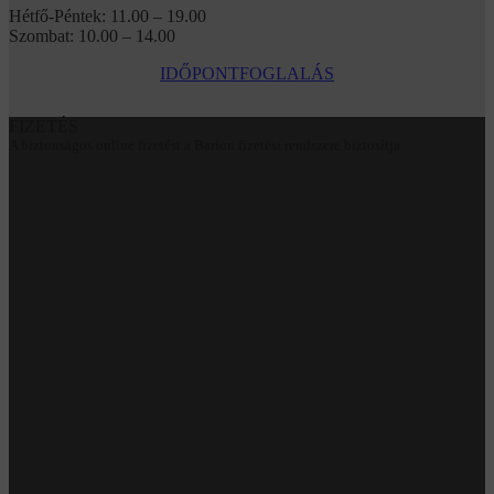
Hétfő-Péntek: 11.00 – 19.00
Szombat: 10.00 – 14.00
IDŐPONTFOGLALÁS
FIZETÉS
A biztonságos online fizetést a Barion fizetési rendszere biztosítja.