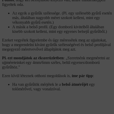
figyeltek oda.
Az egyik a gyűrűk szélessége. (Pl. egy szélesebb gyűrű esetén
más, általában nagyobb méret szokott kelleni, mint egy
vékonyabb gyűrű esetén.)
A másik a belső profil. (Egy domború kivitelből általában
kisebb szokott kelleni, mint egy egyenes belsejű gyűrűből.)
Ezeket vegyétek figyelembe és úgy méressétek meg az ujjaitokat,
hogy a megrendelni kívánt gyűrűk szélességével és belső profiljával
megegyező méretvevővel állapítjátok meg azt.
Pl. ezt mondjátok az ékszerüzletben
: „Szeretnénk megméretni az
ujjméreteinket egy 4mm/6mm széles, belül egyenes/domború
gyűrűhöz.”
Ezen kívül léteznek otthoni megoldások is,
íme pár tipp
:
Ha van gyűrűtök mérjétek le a
belső átmérőjét
egy
tolómérővel, vagy vonalzóval.