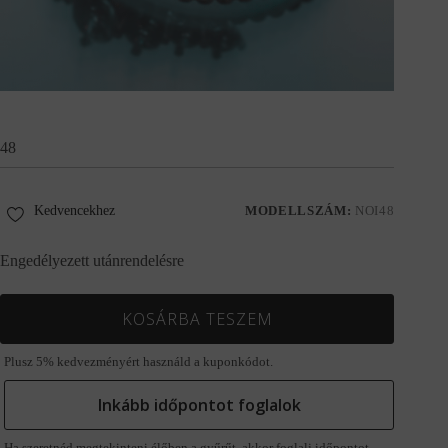
48
Kedvencekhez
MODELLSZÁM:
NOI48
Engedélyezett utánrendelésre
KOSÁRBA TESZEM
Plusz 5% kedvezményért használd a kuponkódot.
Inkább időpontot foglalok
Ha szeretnéd megtekinteni élőben a gyűrűt, akkor foglalj időpontot