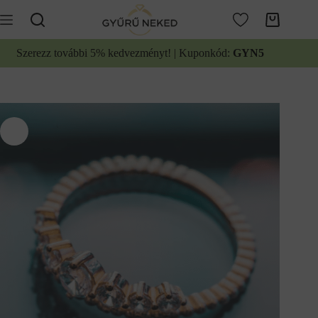
Ugrás
a
Kosár
tartalomhoz
Szerezz további 5% kedvezményt! | Kuponkód:
GYN5