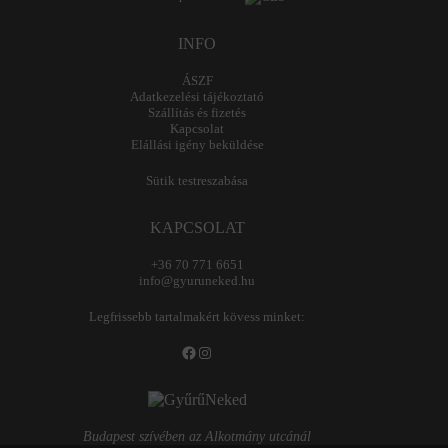
INFO
ÁSZF
Adatkezelési tájékoztató
Szállítás és fizetés
Kapcsolat
Elállási igény beküldése
Sütik testreszabása
KAPCSOLAT
+36 70 771 6651
info@gyuruneked.hu
Legfrissebb tartalmakért kövess minket:
Facebook
Instagram
Budapest szívében az Alkotmány utcánál