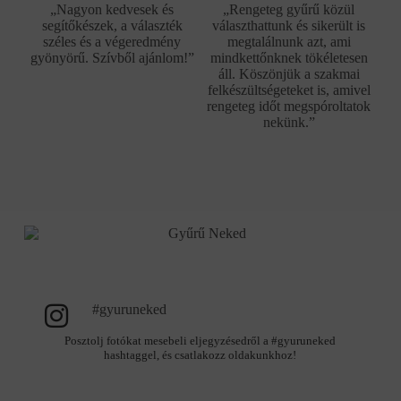
„Nagyon kedvesek és
„Rengeteg gyűrű közül
segítőkészek, a választék
választhattunk és sikerült is
széles és a végeredmény
megtalálnunk azt, ami
gyönyörű. Szívből ajánlom!”
mindkettőnknek tökéletesen
áll. Köszönjük a szakmai
felkészültségeteket is, amivel
rengeteg időt megspóroltatok
nekünk.”
#gyuruneked
Posztolj fotókat mesebeli eljegyzésedről a #gyuruneked
hashtaggel, és csatlakozz oldakunkhoz!