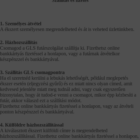
Szállítás és fizetés
1. Személyes átvétel
A ékszert személyesen megrendelheted és át is veheted üzletünkben.
2. Házhozszállítás
Csomagod a GLS futárszolgálat szállítja ki. Fizethetsz online
bankkártyás fizetéssel a honlapon, vagy a futárnak átvételkor
készpénzzel és bankkártyával.
3. Szállítás GLS csomagpontra
Ha el szeretnéd kerülni a lebukás lehetőségét, például meglepetés
ékszer esetén (eljegyzési gyűrű) és ez miatt nincs olyan címed, amit
kedvesed jelenléte miatt meg tudnál adni, vagy csak egyszerűen
bizonytalan, hogy át tudod-e venni a csomagot, mikor épp kézbesíti a
futár, akkor válaszd ezt a szállítási módot.
Fizethetsz online bankkártyás fizetéssel a honlapon, vagy az átvételi
ponton készpénzzel és bankkártyával.
4. Külföldre házhozszállítással
A kiválasztott ékszert külföldi címre is megrendelheted
házhozszállítással. Fizethetsz online bankkártyás fizetéssel a honlapon,