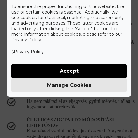
Ismerd meg a Gyűrű Neked
To ensure the proper functioning of the website, the
Care+ csomagot
use of certain cookies is essential. Additionally, we
use cookies for statistical, marketing measurement,
and advertising purposes. These latter cookies are
A maximális kényelmet szem előtt tartva állítottuk össze a Gyűrű
loaded only after clicking the "Accept" button. For
Neked Care+ csomagot, melyet alább olvashat.
more information about cookies, please refer to our
Privacy Policy.
HIBÁS, VAGY SÉRÜLT ÉKSZEREK JAVÍTÁSA
Újonnan vásárolt hibás ékszer esetén teljes mértékben
Privacy Policy
mi álljuk a javítási és szállítási költségeket.
KORLÁTLAN ÉKSZERTISZTÍTÁSI
Accept
LEHETŐSÉG
Ékszered eredeti csillogását bármikor ingyenesen
visszaállítjuk a vásárlást követően.
Manage Cookies
DÍJMENTES GYŰRŰMÉRETEZÉS
Ha nem találtad el az eljegyzési gyűrű méretét, utólag is
ingyenesen átméretezzük.
ÉLETHOSSZIG TARTÓ MÓDOSÍTÁSI
LEHETŐSÉG
Kívánságod szerint módosítjuk ékszered. A gyémántot
vagy drágakövet kicseréljük egy másik vagy nagyobb