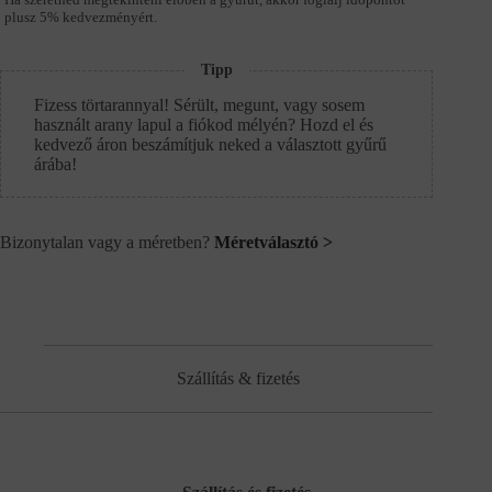
plusz 5% kedvezményért.
Tipp
Fizess törtarannyal! Sérült, megunt, vagy sosem
használt arany lapul a fiókod mélyén? Hozd el és
kedvező áron beszámítjuk neked a választott gyűrű
árába!
Bizonytalan vagy a méretben?
Méretválasztó >
Szállítás & fizetés