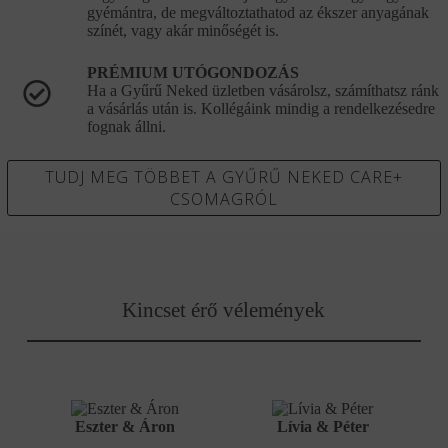
gyémántra, de megváltoztathatod az ékszer anyagának
színét, vagy akár minőségét is.
PRÉMIUM UTÓGONDOZÁS
Ha a Gyűrű Neked üzletben vásárolsz, számíthatsz ránk
a vásárlás után is. Kollégáink mindig a rendelkezésedre
fognak állni.
TUDJ MEG TÖBBET A GYŰRŰ NEKED CARE+
CSOMAGRÓL
Kincset érő vélemények
Eszter & Áron
Lívia & Péter