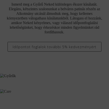
Ismerd meg a Gyűrű Neked különleges ékszer kínálatát.
Elegáns, kétszintes szalonunkat a belváros patinás részén az
Alkotmány utcánál álmodtuk meg, hogy kellemes
környezetben válogathass kínálatunkból. Látogass el hozzánk,
amikor Neked kényelmes, vagy válaszd időpontfoglalási
lehetőségünket, hogy érkezéskor minden figyelmünket rád
fordíthassuk.
Időpontot foglalok további 5% kedvezményért