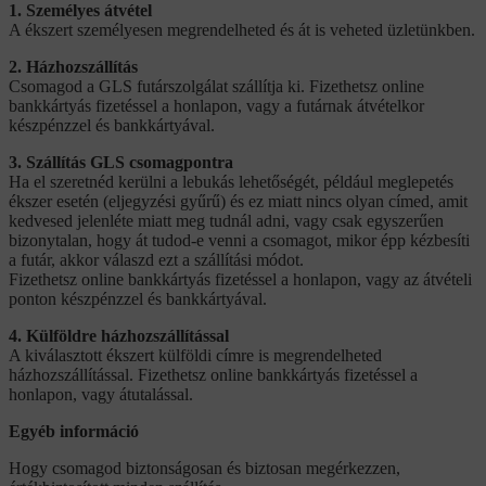
1. Személyes átvétel
A ékszert személyesen megrendelheted és át is veheted üzletünkben.
2. Házhozszállítás
Csomagod a GLS futárszolgálat szállítja ki. Fizethetsz online
bankkártyás fizetéssel a honlapon, vagy a futárnak átvételkor
készpénzzel és bankkártyával.
3. Szállítás GLS csomagpontra
Ha el szeretnéd kerülni a lebukás lehetőségét, például meglepetés
ékszer esetén (eljegyzési gyűrű) és ez miatt nincs olyan címed, amit
kedvesed jelenléte miatt meg tudnál adni, vagy csak egyszerűen
bizonytalan, hogy át tudod-e venni a csomagot, mikor épp kézbesíti
a futár, akkor válaszd ezt a szállítási módot.
Fizethetsz online bankkártyás fizetéssel a honlapon, vagy az átvételi
ponton készpénzzel és bankkártyával.
4. Külföldre házhozszállítással
A kiválasztott ékszert külföldi címre is megrendelheted
házhozszállítással. Fizethetsz online bankkártyás fizetéssel a
honlapon, vagy átutalással.
Egyéb információ
Hogy csomagod biztonságosan és biztosan megérkezzen,