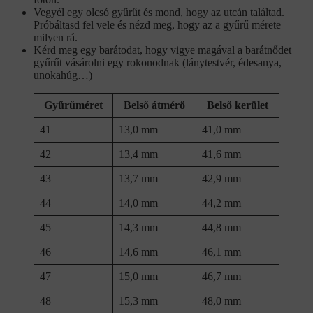
Vegyél egy olcsó gyűrűt és mond, hogy az utcán találtad.
Próbáltasd fel vele és nézd meg, hogy az a gyűrű mérete
milyen rá.
Kérd meg egy barátodat, hogy vigye magával a barátnődet
gyűrűt vásárolni egy rokonodnak (lánytestvér, édesanya,
unokahúg…)
Gyűrűméret
Belső átmérő
Belső kerület
41
13,0 mm
41,0 mm
42
13,4 mm
41,6 mm
43
13,7 mm
42,9 mm
44
14,0 mm
44,2 mm
45
14,3 mm
44,8 mm
46
14,6 mm
46,1 mm
47
15,0 mm
46,7 mm
48
15,3 mm
48,0 mm