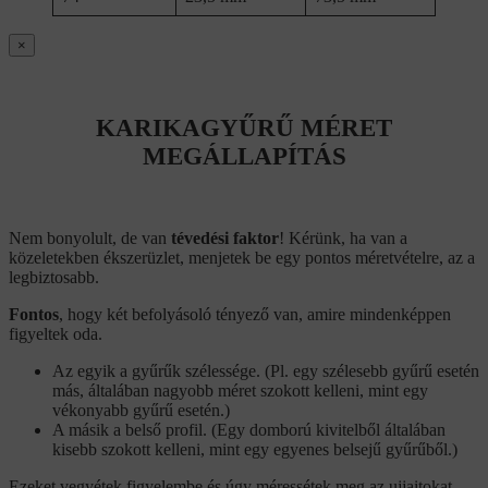
×
KARIKAGYŰRŰ MÉRET
MEGÁLLAPÍTÁS
Nem bonyolult, de van
tévedési faktor
! Kérünk, ha van a
közeletekben ékszerüzlet, menjetek be egy pontos méretvételre, az a
legbiztosabb.
Fontos
, hogy két befolyásoló tényező van, amire mindenképpen
figyeltek oda.
Az egyik a gyűrűk szélessége. (Pl. egy szélesebb gyűrű esetén
más, általában nagyobb méret szokott kelleni, mint egy
vékonyabb gyűrű esetén.)
A másik a belső profil. (Egy domború kivitelből általában
kisebb szokott kelleni, mint egy egyenes belsejű gyűrűből.)
Ezeket vegyétek figyelembe és úgy méressétek meg az ujjaitokat,