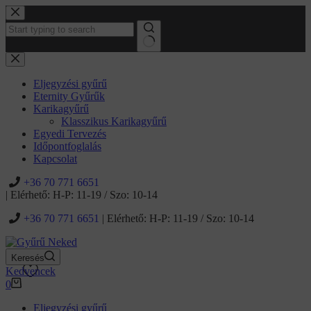
Ugrás
a
tartalomhoz
No
results
Eljegyzési gyűrű
Eternity Gyűrűk
Karikagyűrű
Klasszikus Karikagyűrű
Egyedi Tervezés
Időpontfoglalás
Kapcsolat
+36 70 771 6651
| Elérhető: H-P: 11-19 / Szo: 10-14
+36 70 771 6651
| Elérhető: H-P: 11-19 / Szo: 10-14
Keresés
Kedvencek
Kosár
0
Eljegyzési gyűrű