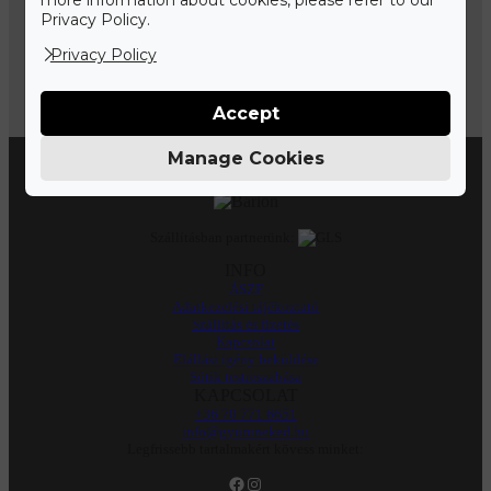
Privacy Policy.
Hétfő-Péntek: 11.00 – 19.00
Privacy Policy
Szombat: 10.00 – 14.00
IDŐPONTFOGLALÁS
Accept
FIZETÉS
Manage Cookies
A biztonságos online fizetést a Barion fizetési rendszere biztosítja.
Szállításban partnerünk:
INFO
ÁSZF
Adatkezelési tájékoztató
Szállítás és fizetés
Kapcsolat
Elállási igény beküldése
Sütik testreszabása
KAPCSOLAT
+36 70 771 6651
info@gyuruneked.hu
Legfrissebb tartalmakért kövess minket:
Facebook
Instagram