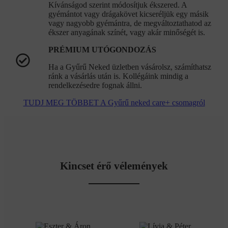
Kívánságod szerint módosítjuk ékszered. A
gyémántot vagy drágakövet kicseréljük egy másik
vagy nagyobb gyémántra, de megváltoztathatod az
ékszer anyagának színét, vagy akár minőségét is.
PRÉMIUM UTÓGONDOZÁS
Ha a Gyűrű Neked üzletben vásárolsz, számíthatsz
ránk a vásárlás után is. Kollégáink mindig a
rendelkezésedre fognak állni.
TUDJ MEG TÖBBET A Gyűrű neked care+ csomagról
Kincset érő vélemények