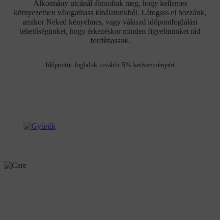
Alkotmány utcánál álmodtuk meg, hogy kellemes
környezetben válogathass kínálatunkból. Látogass el hozzánk,
amikor Neked kényelmes, vagy válaszd időpontfoglalási
lehetőségünket, hogy érkezéskor minden figyelmünket rád
fordíthassuk.
Időpontot foglalok további 5% kedvezményért