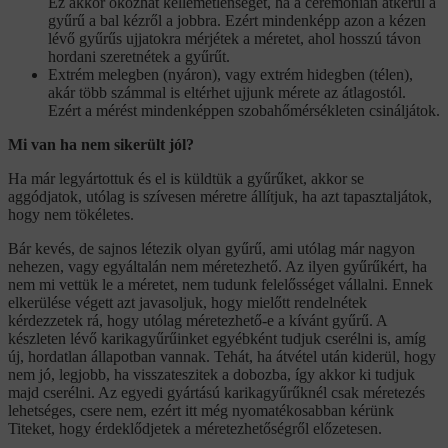
Ez akkor okozhat kellemetlenséget, ha a ceremónián átkerül a
gyűrű a bal kézről a jobbra. Ezért mindenképp azon a kézen
lévő gyűrűs ujjatokra mérjétek a méretet, ahol hosszú távon
hordani szeretnétek a gyűrűt.
Extrém melegben (nyáron), vagy extrém hidegben (télen),
akár több számmal is eltérhet ujjunk mérete az átlagostól.
Ezért a mérést mindenképpen szobahőmérsékleten csináljátok.
Mi van ha nem sikerült jól?
Ha már legyártottuk és el is küldtük a gyűrűket, akkor se
aggódjatok, utólag is szívesen méretre állítjuk, ha azt tapasztaljátok,
hogy nem tökéletes.
Bár kevés, de sajnos létezik olyan gyűrű, ami utólag már nagyon
nehezen, vagy egyáltalán nem méretezhető. Az ilyen gyűrűkért, ha
nem mi vettük le a méretet, nem tudunk felelősséget vállalni. Ennek
elkerülése végett azt javasoljuk, hogy mielőtt rendelnétek
kérdezzetek rá, hogy utólag méretezhető-e a kívánt gyűrű. A
készleten lévő karikagyűrűinket egyébként tudjuk cserélni is, amíg
új, hordatlan állapotban vannak. Tehát, ha átvétel után kiderül, hogy
nem jó, legjobb, ha visszateszitek a dobozba, így akkor ki tudjuk
majd cserélni. Az egyedi gyártású karikagyűrűknél csak méretezés
lehetséges, csere nem, ezért itt még nyomatékosabban kérünk
Titeket, hogy érdeklődjetek a méretezhetőségről előzetesen.