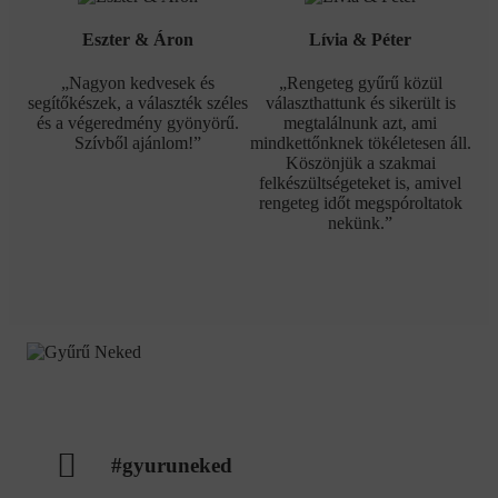
Eszter & Áron
Lívia & Péter
„Nagyon kedvesek és
„Rengeteg gyűrű közül
segítőkészek, a választék széles
választhattunk és sikerült is
és a végeredmény gyönyörű.
megtalálnunk azt, ami
Szívből ajánlom!”
mindkettőnknek tökéletesen áll.
Köszönjük a szakmai
felkészültségeteket is, amivel
rengeteg időt megspóroltatok
nekünk.”
#gyuruneked