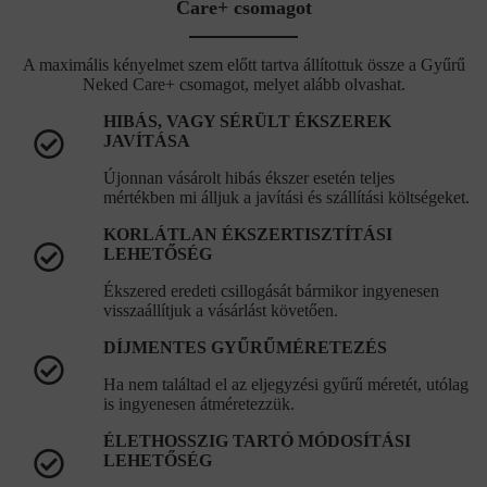
Care+ csomagot
A maximális kényelmet szem előtt tartva állítottuk össze a Gyűrű
Neked Care+ csomagot, melyet alább olvashat.
HIBÁS, VAGY SÉRÜLT ÉKSZEREK
JAVÍTÁSA
Újonnan vásárolt hibás ékszer esetén teljes
mértékben mi álljuk a javítási és szállítási költségeket.
KORLÁTLAN ÉKSZERTISZTÍTÁSI
LEHETŐSÉG
Ékszered eredeti csillogását bármikor ingyenesen
visszaállítjuk a vásárlást követően.
DÍJMENTES GYŰRŰMÉRETEZÉS
Ha nem találtad el az eljegyzési gyűrű méretét, utólag
is ingyenesen átméretezzük.
ÉLETHOSSZIG TARTÓ MÓDOSÍTÁSI
LEHETŐSÉG