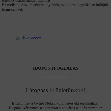
értékbiztosított minden szállítás.
Ez mellett a diszkrécióra is ügyelünk, szolid csomagolásban küldjük
termékeinket.
IDŐPONTFOGLALÁS
Látogass el üzletünkbe!
Ismerd meg a Gyűrű Neked különleges ékszer kínálatát.
Elegáns, kétszintes szalonunkat a belváros patinás részén az