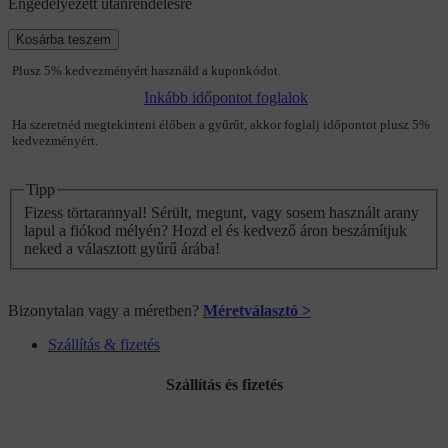
Engedélyezett utánrendelésre
Kosárba teszem
Plusz 5% kedvezményért használd a kuponkódot.
Inkább időpontot foglalok
Ha szeretnéd megtekinteni élőben a gyűrűt, akkor foglalj időpontot plusz 5%
kedvezményért.
Tipp
Fizess törtarannyal! Sérült, megunt, vagy sosem használt arany
lapul a fiókod mélyén? Hozd el és kedvező áron beszámítjuk
neked a választott gyűrű árába!
Bizonytalan vagy a méretben?
Méretválasztó >
Szállítás & fizetés
Szállítás és fizetés