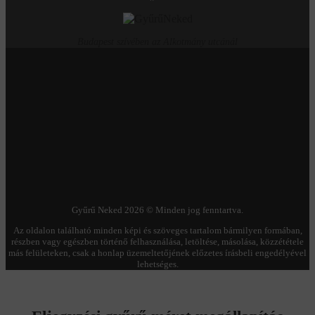
Budapest szívében az Alkotmány utcánál
Gyűrű Neked 2026 © Minden jog fenntartva.
Az oldalon található minden képi és szöveges tartalom bármilyen formában,
részben vagy egészben történő felhasználása, letöltése, másolása, közzététele
más felületeken, csak a honlap üzemeltetőjének előzetes írásbeli engedélyével
lehetséges.