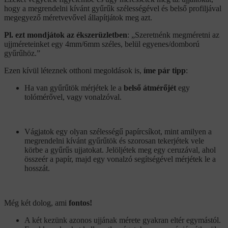
hogy a megrendelni kívánt gyűrűk szélességével és belső profiljával
megegyező méretvevővel állapítjátok meg azt.
Pl. ezt mondjátok az ékszerüzletben
: „Szeretnénk megméretni az
ujjméreteinket egy 4mm/6mm széles, belül egyenes/domború
gyűrűhöz.”
Ezen kívül léteznek otthoni megoldások is,
íme pár tipp
:
Ha van gyűrűtök mérjétek le a
belső átmérőjét
egy
tolómérővel, vagy vonalzóval.
Vágjatok egy olyan szélességű papírcsíkot, mint amilyen a
megrendelni kívánt gyűrűtök és szorosan tekerjétek vele
körbe a gyűrűs ujjatokat. Jelöljétek meg egy ceruzával, ahol
összeér a papír, majd egy vonalzó segítségével mérjétek le a
hosszát.
Még két dolog, ami
fontos!
A két kezünk azonos ujjának mérete gyakran eltér egymástól.