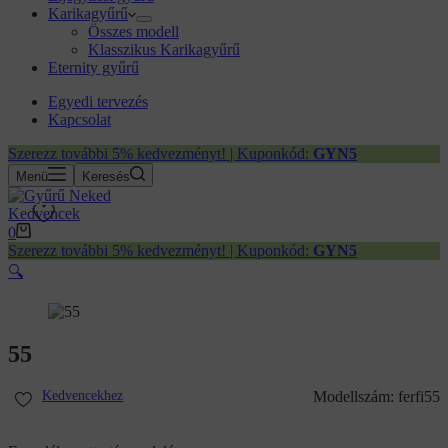
Karikagyűrű
Összes modell
Klasszikus Karikagyűrű
Eternity gyűrű
Egyedi tervezés
Kapcsolat
Szerezz további 5% kedvezményt! | Kuponkód:
GYN5
Menü
Keresés
Kedvencek
Kosár
0
Szerezz további 5% kedvezményt! | Kuponkód:
GYN5
🔍
55
Kedvencekhez
Modellszám:
ferfi55