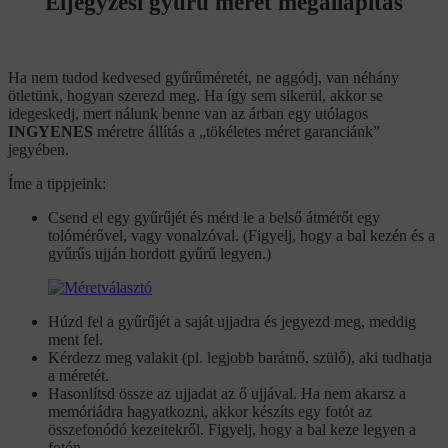
Eljegyzési gyűrű méret megállapítás
Ha nem tudod kedvesed gyűrűméretét, ne aggódj, van néhány
ötletünk, hogyan szerezd meg. Ha így sem sikerül, akkor se
idegeskedj, mert nálunk benne van az árban egy utólagos
INGYENES
méretre állítás a „tökéletes méret garanciánk”
jegyében.
Íme a tippjeink:
Csend el egy gyűrűjét és mérd le a belső átmérőt egy
tolómérővel, vagy vonalzóval. (Figyelj, hogy a bal kezén és a
gyűrűs ujján hordott gyűrű legyen.)
Húzd fel a gyűrűjét a saját ujjadra és jegyezd meg, meddig
ment fel.
Kérdezz meg valakit (pl. legjobb barátnő, szülő), aki tudhatja
a méretét.
Hasonlítsd össze az ujjadat az ő ujjával. Ha nem akarsz a
memóriádra hagyatkozni, akkor készíts egy fotót az
összefonódó kezeitekről. Figyelj, hogy a bal keze legyen a
fotón.