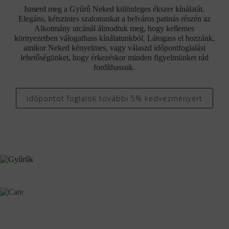
Ismerd meg a Gyűrű Neked különleges ékszer kínálatát.
Elegáns, kétszintes szalonunkat a belváros patinás részén az
Alkotmány utcánál álmodtuk meg, hogy kellemes
környezetben válogathass kínálatunkból. Látogass el hozzánk,
amikor Neked kényelmes, vagy válaszd időpontfoglalási
lehetőségünket, hogy érkezéskor minden figyelmünket rád
fordíthassuk.
Időpontot foglalok további 5% kedvezményért