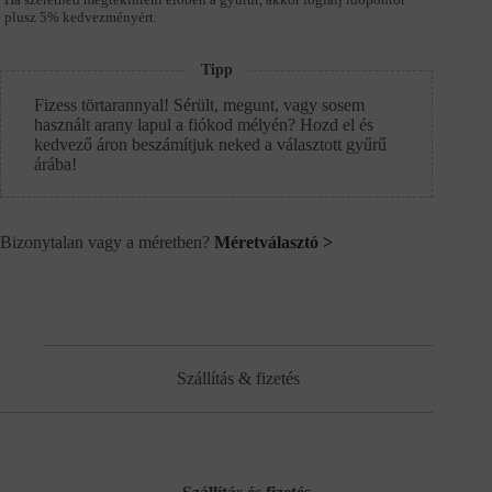
plusz 5% kedvezményért.
Tipp
Fizess törtarannyal! Sérült, megunt, vagy sosem
használt arany lapul a fiókod mélyén? Hozd el és
kedvező áron beszámítjuk neked a választott gyűrű
árába!
Bizonytalan vagy a méretben?
Méretválasztó >
Szállítás & fizetés