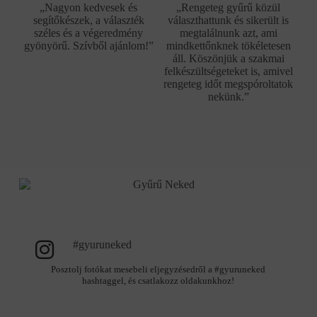
„Nagyon kedvesek és
„Rengeteg gyűrű közül
segítőkészek, a választék
választhattunk és sikerült is
széles és a végeredmény
megtalálnunk azt, ami
gyönyörű. Szívből ajánlom!”
mindkettőnknek tökéletesen
áll. Köszönjük a szakmai
felkészültségeteket is, amivel
rengeteg időt megspóroltatok
nekünk.”
#gyuruneked
Posztolj fotókat mesebeli eljegyzésedről a #gyuruneked
hashtaggel, és csatlakozz oldakunkhoz!