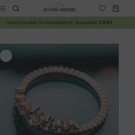
Ugrás
a
Kosár
tartalomhoz
Szerezz további 5% kedvezményt! | Kuponkód:
GYN5