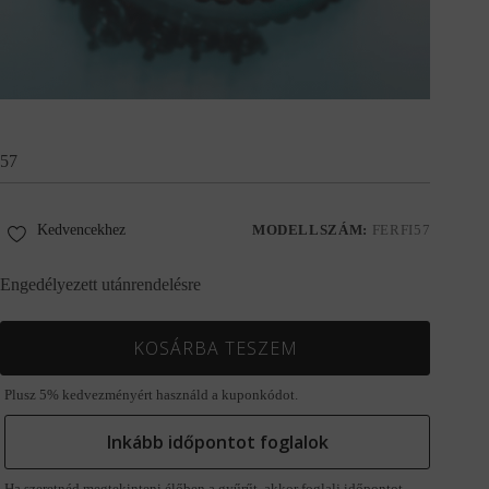
57
Kedvencekhez
MODELLSZÁM:
FERFI57
Engedélyezett utánrendelésre
KOSÁRBA TESZEM
Plusz 5% kedvezményért használd a kuponkódot.
Inkább időpontot foglalok
Ha szeretnéd megtekinteni élőben a gyűrűt, akkor foglalj időpontot