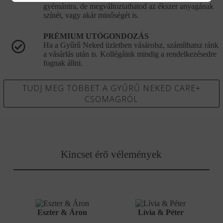
gyémántra, de megváltoztathatod az ékszer anyagának
színét, vagy akár minőségét is.
PRÉMIUM UTÓGONDOZÁS
Ha a Gyűrű Neked üzletben vásárolsz, számíthatsz ránk
a vásárlás után is. Kollégáink mindig a rendelkezésedre
fognak állni.
TUDJ MEG TÖBBET A GYŰRŰ NEKED CARE+
CSOMAGRÓL
Kincset érő vélemények
Eszter & Áron
Lívia & Péter