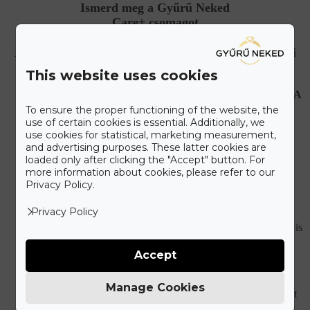
Ismerd meg a Gyűrű Neked
Care+ csomagot
A maximális kényelmet szem előtt tartva állítottuk össze a Gyűrű
Neked Care+ csomagot, melyet alább olvashat.
This website uses cookies
HIBÁS, VAGY SÉRÜLT ÉKSZEREK JAVÍTÁSA
Újonnan vásárolt hibás ékszer esetén teljes mértékben
To ensure the proper functioning of the website, the
mi álljuk a javítási és szállítási költségeket.
use of certain cookies is essential. Additionally, we
use cookies for statistical, marketing measurement,
and advertising purposes. These latter cookies are
KORLÁTLAN ÉKSZERTISZTÍTÁSI
loaded only after clicking the "Accept" button. For
LEHETŐSÉG
more information about cookies, please refer to our
Ékszered eredeti csillogását bármikor ingyenesen
Privacy Policy.
visszaállítjuk a vásárlást követően.
Privacy Policy
DÍJMENTES GYŰRŰMÉRETEZÉS
Ha nem találtad el az eljegyzési gyűrű méretét, utólag is
ingyenesen átméretezzük.
Accept
ÉLETHOSSZIG TARTÓ MÓDOSÍTÁSI
LEHETŐSÉG
Manage Cookies
Kívánságod szerint módosítjuk ékszered. A gyémántot
vagy drágakövet kicseréljük egy másik vagy nagyobb