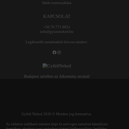
Sütik testreszabása
KAPCSOLAT
+36 70 771 6651
info@gyuruneked.hu
Legfrissebb tartalmakért kövess minket:
Facebook
Instagram
Budapest szívében az Alkotmány utcánál
Gyűrű Neked 2026 © Minden jog fenntartva.
Az oldalon található minden képi és szöveges tartalom bármilyen
formában, részben vagy egészben történő felhasználása, letöltése,