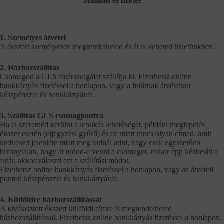
Szállítás és fizetés
1. Személyes átvétel
A ékszert személyesen megrendelheted és át is veheted üzletünkben.
2. Házhozszállítás
Csomagod a GLS futárszolgálat szállítja ki. Fizethetsz online
bankkártyás fizetéssel a honlapon, vagy a futárnak átvételkor
készpénzzel és bankkártyával.
3. Szállítás GLS csomagpontra
Ha el szeretnéd kerülni a lebukás lehetőségét, például meglepetés
ékszer esetén (eljegyzési gyűrű) és ez miatt nincs olyan címed, amit
kedvesed jelenléte miatt meg tudnál adni, vagy csak egyszerűen
bizonytalan, hogy át tudod-e venni a csomagot, mikor épp kézbesíti a
futár, akkor válaszd ezt a szállítási módot.
Fizethetsz online bankkártyás fizetéssel a honlapon, vagy az átvételi
ponton készpénzzel és bankkártyával.
4. Külföldre házhozszállítással
A kiválasztott ékszert külföldi címre is megrendelheted
házhozszállítással. Fizethetsz online bankkártyás fizetéssel a honlapon,