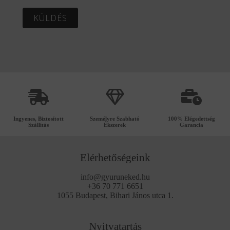
KÜLDÉS
Ingyenes, Biztosított
Személyre Szabható
100% Elégedettség
Szállítás
Ékszerek
Garancia
Elérhetőségeink
info@gyuruneked.hu
+36 70 771 6651
1055 Budapest, Bihari János utca 1.
Nyitvatartás