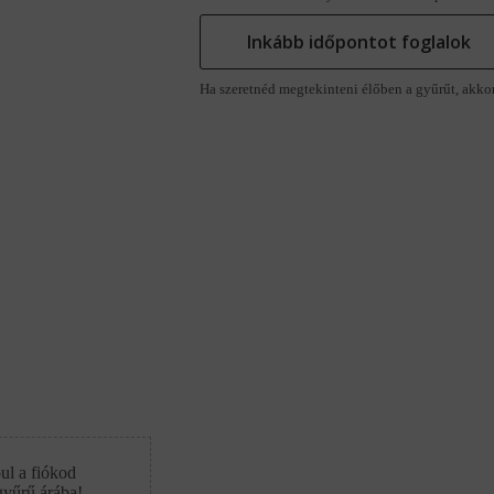
Inkább időpontot foglalok
Ha szeretnéd megtekinteni élőben a gyűrűt, akko
ul a fiókod
gyűrű árába!