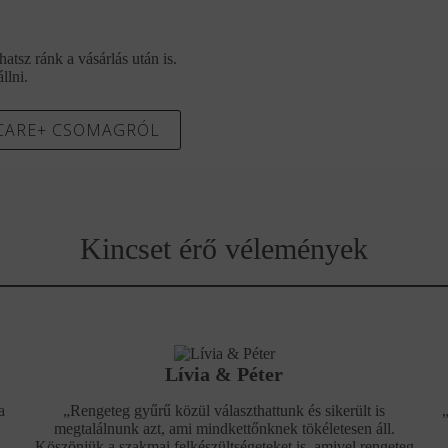
tsz ránk a vásárlás után is.
llni.
 CARE+ CSOMAGRÓL
Kincset érő vélemények
Lívia & Péter
a
„Rengeteg gyűrű közül választhattunk és sikerült is
megtalálnunk azt, ami mindkettőnknek tökéletesen áll.
Köszönjük a szakmai felkészültségeteket is, amivel rengeteg