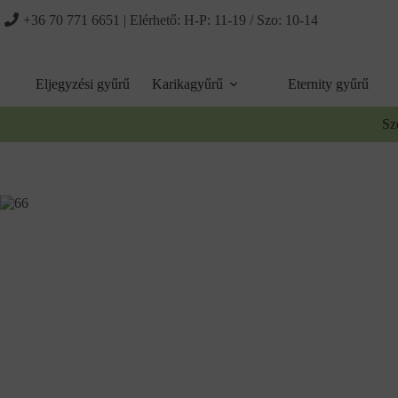
Ugrás
+36 70 771 6651
| Elérhető: H-P: 11-19 / Szo: 10-14
a
tartalomhoz
Eljegyzési gyűrű
Karikagyűrű
Eternity gyűrű
Sz