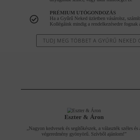
PRÉMIUM UTÓGONDOZÁS
Ha a Gyűrű Neked üzletben vásárolsz, számítha
Kollégáink mindig a rendelkezésedre fognak á
TUDJ MEG TÖBBET A GYŰRŰ NEKED
Eszter & Áron
„Nagyon kedvesek és segítőkészek, a választék széles és 
végeredmény gyönyörű. Szívből ajánlom!”