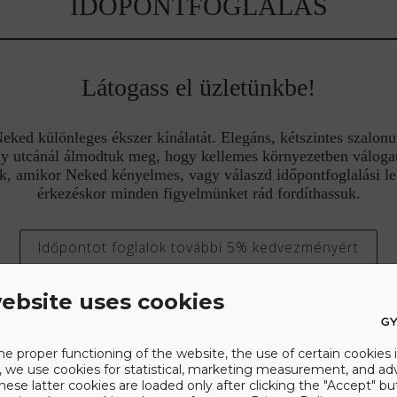
IDŐPONTFOGLALÁS
Látogass el üzletünkbe!
ed különleges ékszer kínálatát. Elegáns, kétszintes szalonu
y utcánál álmodtuk meg, hogy kellemes környezetben válogat
k, amikor Neked kényelmes, vagy válaszd időpontfoglalási l
érkezéskor minden figyelmünket rád fordíthassuk.
Időpontot foglalok további 5% kedvezményért
ebsite uses cookies
he proper functioning of the website, the use of certain cookies i
y, we use cookies for statistical, marketing measurement, and ad
hese latter cookies are loaded only after clicking the "Accept" bu