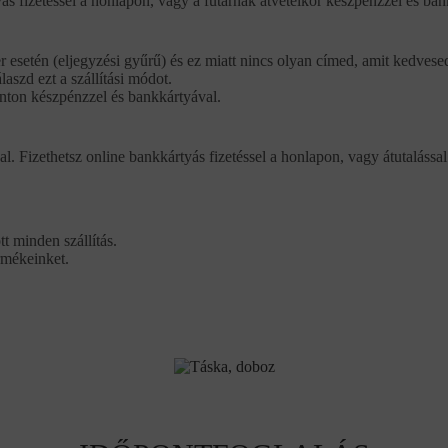
ás fizetéssel a honlapon, vagy a futárnak átvételkor készpénzzel és ban
r esetén (eljegyzési gyűrű) és ez miatt nincs olyan címed, amit kedvese
aszd ezt a szállítási módot.
ponton készpénzzel és bankkártyával.
al. Fizethetsz online bankkártyás fizetéssel a honlapon, vagy átutalással
t minden szállítás.
rmékeinket.