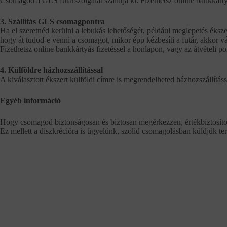
Csomagod a GLS futárszolgálat szállítja ki. Fizethetsz online bankkárty
3. Szállítás GLS csomagpontra
Ha el szeretnéd kerülni a lebukás lehetőségét, például meglepetés éksze
hogy át tudod-e venni a csomagot, mikor épp kézbesíti a futár, akkor vál
Fizethetsz online bankkártyás fizetéssel a honlapon, vagy az átvételi 
4. Külföldre házhozszállítással
A kiválasztott ékszert külföldi címre is megrendelheted házhozszállításs
Egyéb információ
Hogy csomagod biztonságosan és biztosan megérkezzen, értékbiztosítot
Ez mellett a diszkrécióra is ügyelünk, szolid csomagolásban küldjük te