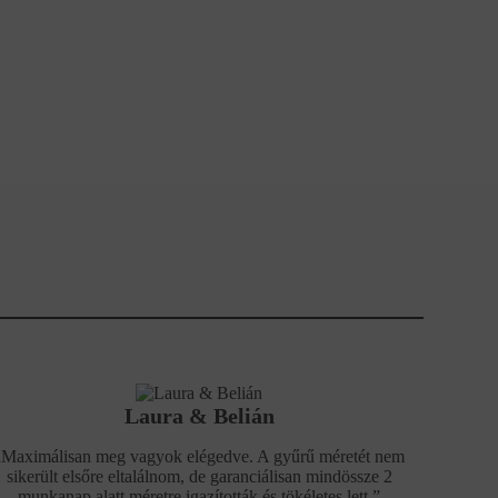
Laura & Belián
„Maximálisan meg vagyok elégedve. A gyűrű méretét nem
sikerült elsőre eltalálnom, de garanciálisan mindössze 2
munkanap alatt méretre igazították és tökéletes lett.”