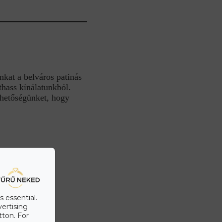
nkat a belváros patinás
hass kínálatunkból.
ehetőségünket, hogy
s essential.
vertising
tton. For