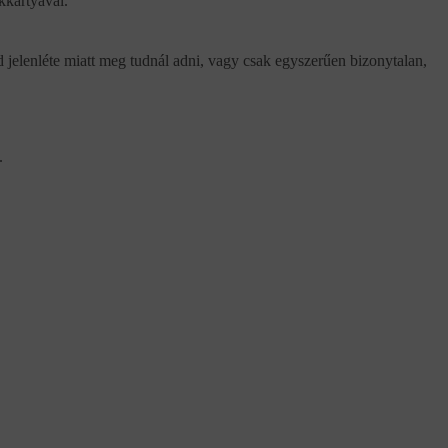
kkártyával.
d jelenléte miatt meg tudnál adni, vagy csak egyszerűen bizonytalan,
.