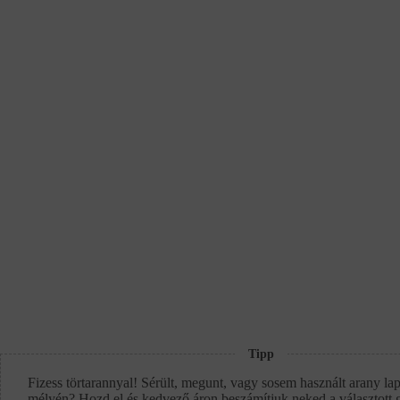
Tipp
Fizess törtarannyal! Sérült, megunt, vagy sosem használt arany lap
mélyén? Hozd el és kedvező áron beszámítjuk neked a választott 