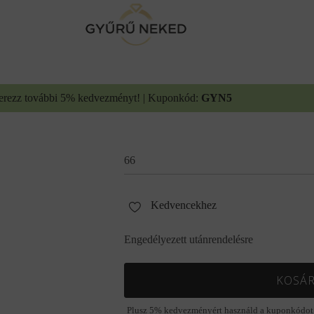
erezz további 5% kedvezményt! | Kuponkód:
GYN5
66
Kedvencekhez
Engedélyezett utánrendelésre
KOSÁR
Plusz 5% kedvezményért használd a kuponkódot