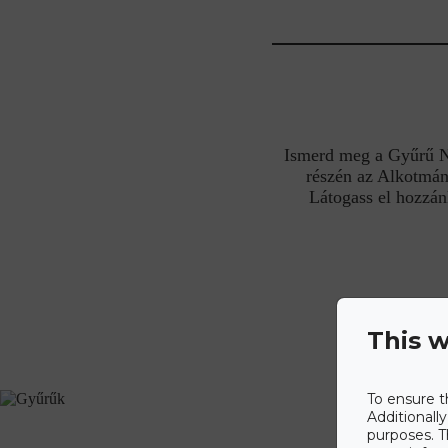
Ismerd meg a Gyűrű Nek
részén az Alkotmán
Látogass el hozzán
This w
To ensure t
Additionall
purposes. T