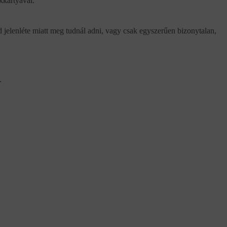
kkártyával.
d jelenléte miatt meg tudnál adni, vagy csak egyszerűen bizonytalan,
.