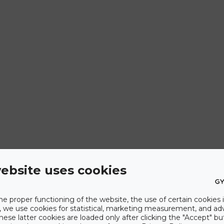
ebsite uses cookies
he proper functioning of the website, the use of certain cookies i
y, we use cookies for statistical, marketing measurement, and ad
hese latter cookies are loaded only after clicking the "Accept" bu