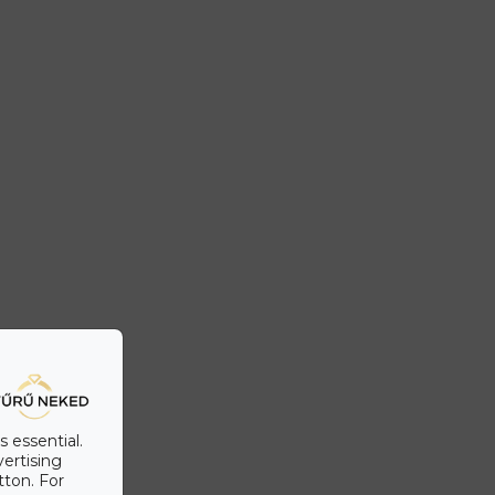
s essential.
vertising
tton. For