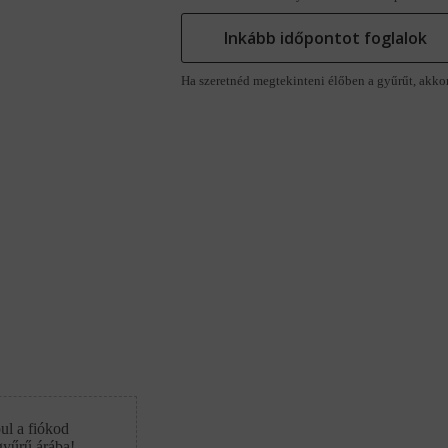
Inkább időpontot foglalok
Ha szeretnéd megtekinteni élőben a gyűrűt, akko
ul a fiókod
gyűrű árába!