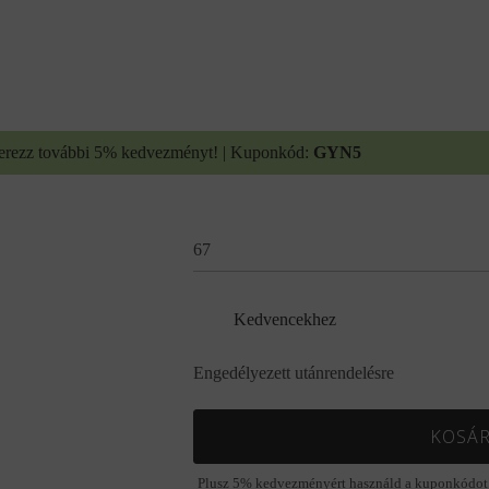
erezz további 5% kedvezményt! | Kuponkód:
GYN5
67
Kedvencekhez
Engedélyezett utánrendelésre
KOSÁR
Plusz 5% kedvezményért használd a kuponkódot