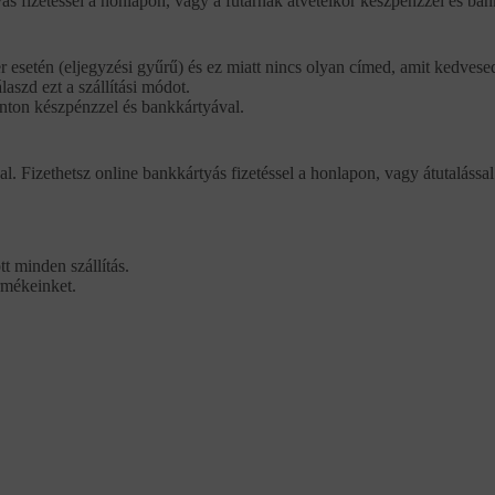
ás fizetéssel a honlapon, vagy a futárnak átvételkor készpénzzel és ban
r esetén (eljegyzési gyűrű) és ez miatt nincs olyan címed, amit kedvese
aszd ezt a szállítási módot.
ponton készpénzzel és bankkártyával.
al. Fizethetsz online bankkártyás fizetéssel a honlapon, vagy átutalással
t minden szállítás.
rmékeinket.