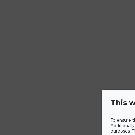
This w
To ensure t
Additionall
purposes. T