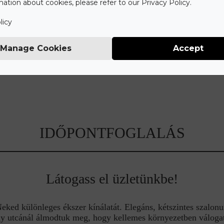
ation about cookies, please refer to our Privacy Policy.
licy
Manage Cookies
Accept
IDŐPONTFOGLALÁS
Látogass el üzletünkbe!
ed különleges ékszer kínálatát. Elegáns, kétszintes szalonu
y utcánál álmodtuk meg, hogy kellemes környezetben válogat