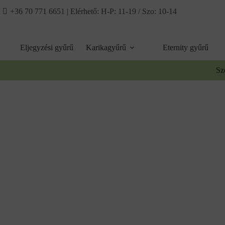
Ugrás
+36 70 771 6651
| Elérhető: H-P: 11-19 / Szo: 10-14
a
tartalomhoz
Eljegyzési gyűrű
Karikagyűrű
Eternity gyűrű
Sz