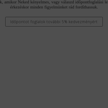
k, amikor Neked kényelmes, vagy válaszd időpontfoglalási l
érkezéskor minden figyelmünket rád fordíthassuk.
Időpontot foglalok további 5% kedvezményért