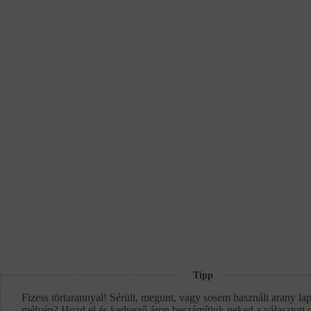
Tipp
Fizess törtarannyal! Sérült, megunt, vagy sosem használt arany lap
mélyén? Hozd el és kedvező áron beszámítjuk neked a választott 