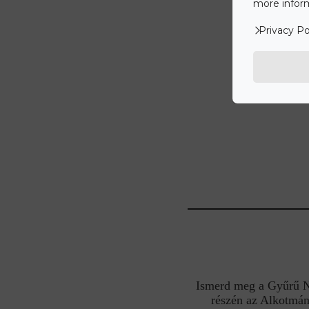
more inform
Privacy Po
Ismerd meg a Gyűrű Nek
részén az Alkotmán