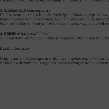
Csomagod a GLS futárszolgálat szállítja ki. Fizethetsz online bankkárty
3. Szállítás GLS csomagpontra
Ha el szeretnéd kerülni a lebukás lehetőségét, például meglepetés éksze
hogy át tudod-e venni a csomagot, mikor épp kézbesíti a futár, akkor vál
Fizethetsz online bankkártyás fizetéssel a honlapon, vagy az átvételi 
4. Külföldre házhozszállítással
A kiválasztott ékszert külföldi címre is megrendelheted házhozszállításs
Egyéb információ
Hogy csomagod biztonságosan és biztosan megérkezzen, értékbiztosítot
Ez mellett a diszkrécióra is ügyelünk, szolid csomagolásban küldjük te