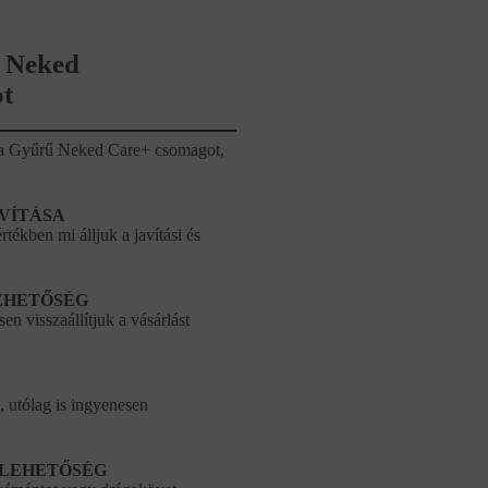
 Neked
t
ze a Gyűrű Neked Care+ csomagot,
AVÍTÁSA
tékben mi álljuk a javítási és
EHETŐSÉG
en visszaállítjuk a vásárlást
, utólag is ingyenesen
 LEHETŐSÉG