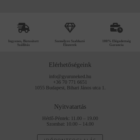
Ingyenes, Biztosított
Személyre Szabható
100% Elégedettség
Szállítás
Ékszerek
Garancia
Elérhetőségeink
info@gyuruneked.hu
+36 70 771 6651
1055 Budapest, Bihari János utca 1.
Nyitvatartás
Hétfő-Péntek: 11.00 – 19.00
Szombat: 10.00 – 14.00