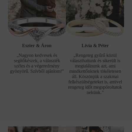
Eszter & Áron
Lívia & Péter
„Nagyon kedvesek és
„Rengeteg gyűrű közül
segítőkészek, a választék
választhattunk és sikerült is
széles és a végeredmény
megtalálnunk azt, ami
gyönyörű. Szívből ajánlom!”
mindkettőnknek tökéletesen
áll. Köszönjük a szakmai
felkészültségeteket is, amivel
rengeteg időt megspóroltatok
nekünk.”