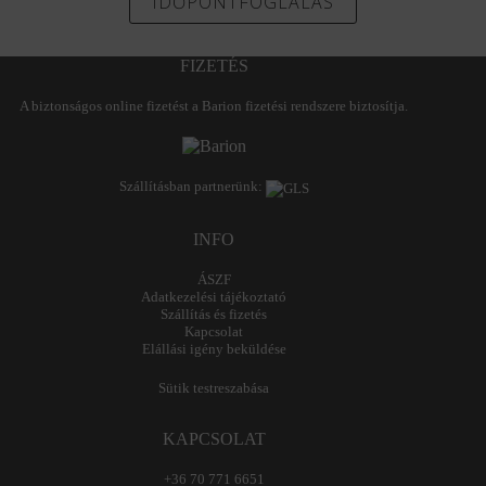
IDŐPONTFOGLALÁS
FIZETÉS
A biztonságos online fizetést a Barion fizetési rendszere biztosítja.
Szállításban partnerünk:
INFO
ÁSZF
Adatkezelési tájékoztató
Szállítás és fizetés
Kapcsolat
Elállási igény beküldése
Sütik testreszabása
KAPCSOLAT
+36 70 771 6651