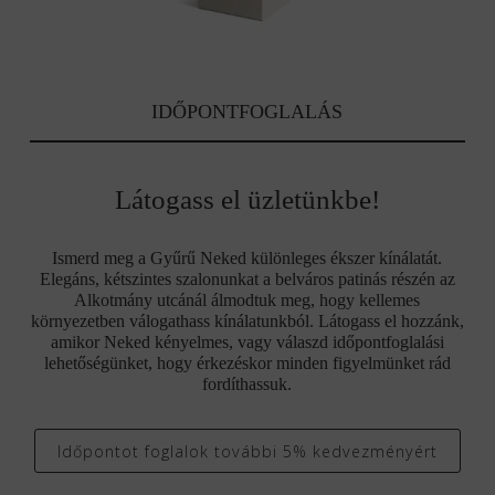
IDŐPONTFOGLALÁS
Látogass el üzletünkbe!
Ismerd meg a Gyűrű Neked különleges ékszer kínálatát.
Elegáns, kétszintes szalonunkat a belváros patinás részén az
Alkotmány utcánál álmodtuk meg, hogy kellemes
környezetben válogathass kínálatunkból. Látogass el hozzánk,
amikor Neked kényelmes, vagy válaszd időpontfoglalási
lehetőségünket, hogy érkezéskor minden figyelmünket rád
fordíthassuk.
Időpontot foglalok további 5% kedvezményért