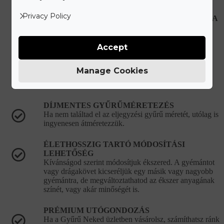
Privacy Policy
HIBÁS, VAGY SÉRÜLT ÉKSZEREK JAVÍTÁSA
Újonnan vásárolt hibás ékszer esetén teljes mértékben
mi álljuk a javítási és szállítási költségeket.
Accept
KORLÁTLAN ÉKSZERTISZTÍTÁSI
LEHETŐSÉG
Manage Cookies
Ékszered eredeti csillogását bármikor ingyenesen
visszaállítjuk a vásárlást követően.
DÍJMENTES GYŰRŰMÉRETEZÉS
Ha nem találtad el az eljegyzési gyűrű méretét, utólag is
ingyenesen átméretezzük.
ÉLETHOSSZIG TARTÓ MÓDOSÍTÁSI
LEHETŐSÉG
Kívánságod szerint módosítjuk ékszered. A gyémántot
vagy drágakövet kicseréljük egy másik vagy nagyobb
gyémántra, de megváltoztathatod az ékszer anyagának
színét, vagy akár minőségét is.
PRÉMIUM UTÓGONDOZÁS
Ha a Gyűrű Neked üzletben vásárolsz, számíthatsz ránk