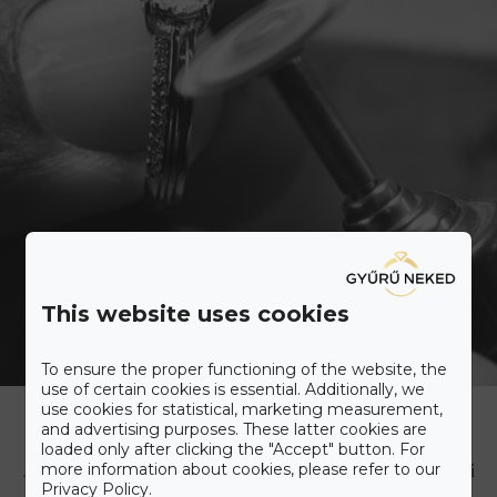
This website uses cookies
To ensure the proper functioning of the website, the
use of certain cookies is essential. Additionally, we
Ismerd meg a Gyűrű Neked
use cookies for statistical, marketing measurement,
Care+ csomagot
and advertising purposes. These latter cookies are
loaded only after clicking the "Accept" button. For
more information about cookies, please refer to our
A maximális kényelmet szem előtt tartva állítottuk össze a Gyűrű
Privacy Policy.
Neked Care+ csomagot, melyet alább olvashat.