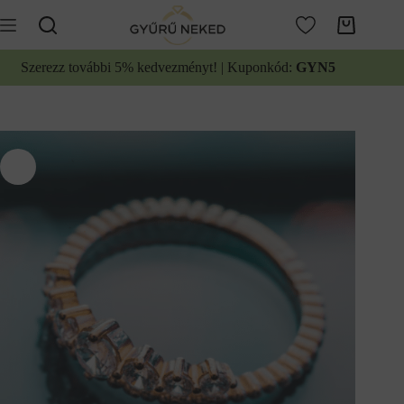
Ugrás
a
Kosár
tartalomhoz
Szerezz további 5% kedvezményt! | Kuponkód:
GYN5