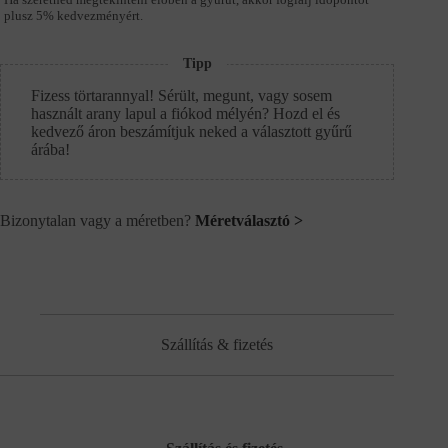
plusz 5% kedvezményért.
Tipp
Fizess törtarannyal! Sérült, megunt, vagy sosem
használt arany lapul a fiókod mélyén? Hozd el és
kedvező áron beszámítjuk neked a választott gyűrű
árába!
Bizonytalan vagy a méretben?
Méretválasztó >
Szállítás & fizetés