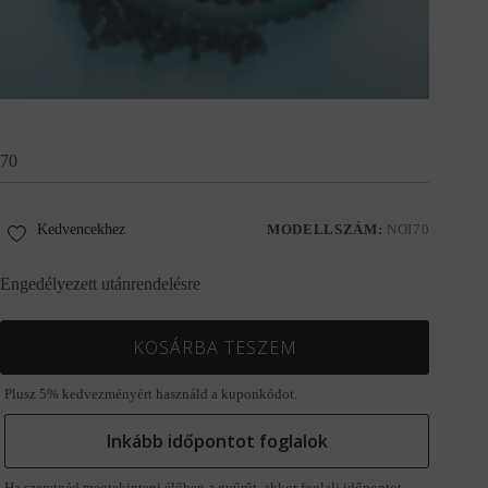
70
Kedvencekhez
MODELLSZÁM:
NOI70
Engedélyezett utánrendelésre
KOSÁRBA TESZEM
Plusz 5% kedvezményért használd a kuponkódot.
Inkább időpontot foglalok
Ha szeretnéd megtekinteni élőben a gyűrűt, akkor foglalj időpontot