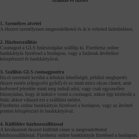
Szállítás és fizetés
1. Személyes átvétel
A ékszert személyesen megrendelheted és át is veheted üzletünkben.
2. Házhozszállítás
Csomagod a GLS futárszolgálat szállítja ki. Fizethetsz online
bankkártyás fizetéssel a honlapon, vagy a futárnak átvételkor
készpénzzel és bankkártyával.
3. Szállítás GLS csomagpontra
Ha el szeretnéd kerülni a lebukás lehetőségét, például meglepetés
ékszer esetén (eljegyzési gyűrű) és ez miatt nincs olyan címed, amit
kedvesed jelenléte miatt meg tudnál adni, vagy csak egyszerűen
bizonytalan, hogy át tudod-e venni a csomagot, mikor épp kézbesíti a
futár, akkor válaszd ezt a szállítási módot.
Fizethetsz online bankkártyás fizetéssel a honlapon, vagy az átvételi
ponton készpénzzel és bankkártyával.
4. Külföldre házhozszállítással
A kiválasztott ékszert külföldi címre is megrendelheted
házhozszállítással. Fizethetsz online bankkártyás fizetéssel a honlapon,