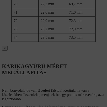
70
22,3 mm
69,7 mm
71
22,6 mm
71,0 mm
72
22,9 mm
72,3 mm
73
23,2 mm
72,9 mm
74
23,5 mm
73,5 mm
×
KARIKAGYŰRŰ MÉRET
MEGÁLLAPÍTÁS
Nem bonyolult, de van
tévedési faktor
! Kérünk, ha van a
közeletekben ékszerüzlet, menjetek be egy pontos méretvételre, az a
legbiztosabb.