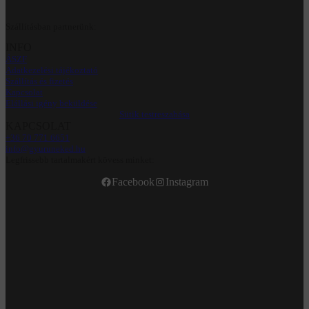
Szállításban partnerünk:
INFO
ÁSZF
Adatkezelési tájékoztató
Szállítás és fizetés
Kapcsolat
Elállási igény beküldése
Sütik testreszabása
KAPCSOLAT
+36 70 771 6651
info@gyuruneked.hu
Legfrissebb tartalmakért kövess minket:
Facebook
Instagram