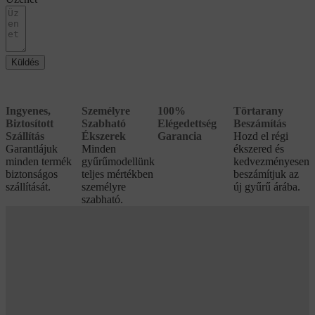
Küldés
Ingyenes,
Személyre
100%
Törtarany
Biztosított
Szabható
Elégedettség
Beszámítás
Szállítás
Ékszerek
Garancia
Hozd el régi
Garantlájuk
Minden
ékszered és
minden termék
gyűrűmodellünk
kedvezményesen
biztonságos
teljes mértékben
beszámítjuk az
szállítását.
személyre
új gyűrű árába.
szabható.