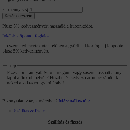
71 mennyiség
Kosárba teszem
Plusz 5% kedvezményért használd a kuponkódot.
Inkább időpontot foglalok
Ha szeretnéd megtekinteni élőben a gyűrűt, akkor foglalj időpontot
plusz 5% kedvezményért.
Tipp
Fizess törtarannyal! Sérült, megunt, vagy sosem használt arany
lapul a fiókod mélyén? Hozd el és kedvező áron beszámítjuk
neked a választott gyűrű árába!
Bizonytalan vagy a méretben?
Méretválasztó >
Szállítás & fizetés
Szállítás és fizetés