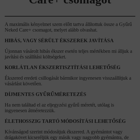
A maximális kényelmet szem előtt tartva állítottuk össze a Gyűrű
Neked Care+ csomagot, melyet alább olvashat.
HIBÁS, VAGY SÉRÜLT ÉKSZEREK JAVÍTÁSA
Újonnan vásárolt hibás ékszer esetén teljes mértékben mi álljuk a
javítási és szállítási költségeket.
KORLÁTLAN ÉKSZERTISZTÍTÁSI LEHETŐSÉG
Ékszered eredeti csillogását bármikor ingyenesen visszaállítjuk a
vásárlást követően.
DÍJMENTES GYŰRŰMÉRETEZÉS
Ha nem találtad el az eljegyzési gyűrű méretét, utólag is
ingyenesen átméretezzük.
ÉLETHOSSZIG TARTÓ MÓDOSÍTÁSI LEHETŐSÉG
Kívánságod szerint módosítjuk ékszered. A gyémántot vagy
drágakövet kicseréljük egy másik vagy nagyobb gyémántra, de