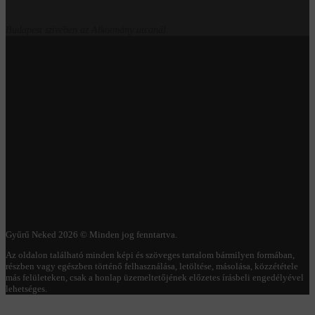
Budapest szívében az Alkotmány utcánál
Gyűrű Neked 2026 © Minden jog fenntartva.
Az oldalon található minden képi és szöveges tartalom bármilyen formában,
részben vagy egészben történő felhasználása, letöltése, másolása, közzététele
más felületeken, csak a honlap üzemeltetőjének előzetes írásbeli engedélyével
lehetséges.