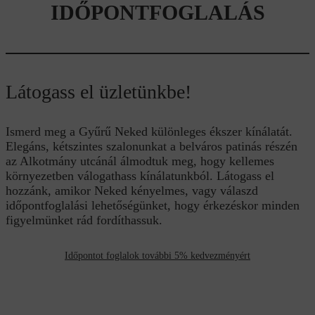
IDŐPONTFOGLALÁS
Látogass el üzletünkbe!
Ismerd meg a Gyűrű Neked különleges ékszer kínálatát.
Elegáns, kétszintes szalonunkat a belváros patinás részén
az Alkotmány utcánál álmodtuk meg, hogy kellemes
környezetben válogathass kínálatunkból. Látogass el
hozzánk, amikor Neked kényelmes, vagy válaszd
időpontfoglalási lehetőségünket, hogy érkezéskor minden
figyelmünket rád fordíthassuk.
Időpontot foglalok további 5% kedvezményért