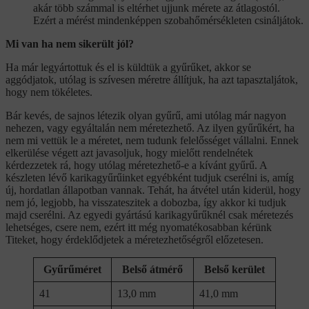
akár több számmal is eltérhet ujjunk mérete az átlagostól.
Ezért a mérést mindenképpen szobahőmérsékleten csináljátok.
Mi van ha nem sikerült jól?
Ha már legyártottuk és el is küldtük a gyűrűket, akkor se
aggódjatok, utólag is szívesen méretre állítjuk, ha azt tapasztaljátok,
hogy nem tökéletes.
Bár kevés, de sajnos létezik olyan gyűrű, ami utólag már nagyon
nehezen, vagy egyáltalán nem méretezhető. Az ilyen gyűrűkért, ha
nem mi vettük le a méretet, nem tudunk felelősséget vállalni. Ennek
elkerülése végett azt javasoljuk, hogy mielőtt rendelnétek
kérdezzetek rá, hogy utólag méretezhető-e a kívánt gyűrű. A
készleten lévő karikagyűrűinket egyébként tudjuk cserélni is, amíg
új, hordatlan állapotban vannak. Tehát, ha átvétel után kiderül, hogy
nem jó, legjobb, ha visszateszitek a dobozba, így akkor ki tudjuk
majd cserélni. Az egyedi gyártású karikagyűrűknél csak méretezés
lehetséges, csere nem, ezért itt még nyomatékosabban kérünk
Titeket, hogy érdeklődjetek a méretezhetőségről előzetesen.
Gyűrűméret
Belső átmérő
Belső kerület
41
13,0 mm
41,0 mm