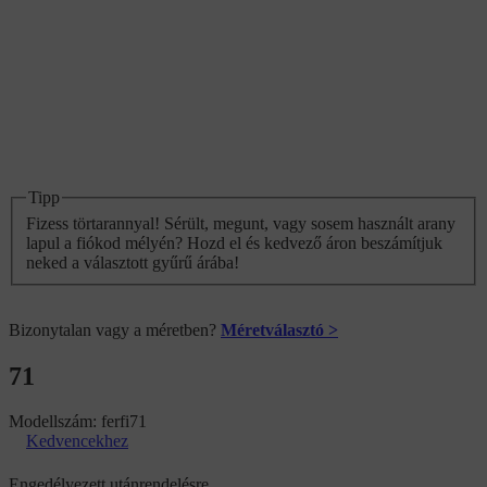
Tipp
Fizess törtarannyal! Sérült, megunt, vagy sosem használt arany
lapul a fiókod mélyén? Hozd el és kedvező áron beszámítjuk
neked a választott gyűrű árába!
Bizonytalan vagy a méretben?
Méretválasztó >
71
Modellszám:
ferfi71
Kedvencekhez
Engedélyezett utánrendelésre