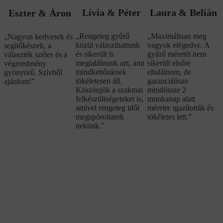
Lívia & Péter
Laura & Belián
Eszter & Áron
„Rengeteg gyűrű
„Maximálisan meg
„Nagyon kedvesek és
közül választhattunk
vagyok elégedve. A
segítőkészek, a
és sikerült is
gyűrű méretét nem
választék széles és a
megtalálnunk azt, ami
sikerült elsőre
végeredmény
mindkettőnknek
eltalálnom, de
gyönyörű. Szívből
tökéletesen áll.
garanciálisan
ajánlom!”
Köszönjük a szakmai
mindössze 2
felkészültségeteket is,
munkanap alatt
amivel rengeteg időt
méretre igazították és
megspóroltatok
tökéletes lett.”
nekünk.”