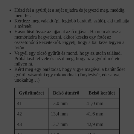
Húzd fel a gyűrűjét a saját ujjadra és jegyezd meg, meddig
ment fel.
Kérdezz meg valakit (pl. legjobb barátnő, szülő), aki tudhatja
a méretét.
Hasonlítsd össze az ujjadat az ő ujjával. Ha nem akarsz a
memóriádra hagyatkozni, akkor készíts egy fotót az
összefonódó kezeitekről. Figyelj, hogy a bal keze legyen a
fotón.
Vegyél egy olcsó gyűrűt és mond, hogy az utcán találtad.
Próbáltasd fel vele és nézd meg, hogy az a gyűrű mérete
milyen rá.
Kérd meg egy barátodat, hogy vigye magával a barátnődet
gyűrűt vásárolni egy rokonodnak (lánytestvér, édesanya,
unokahúg…)
Gyűrűméret
Belső átmérő
Belső kerület
41
13,0 mm
41,0 mm
42
13,4 mm
41,6 mm
43
13,7 mm
42,9 mm