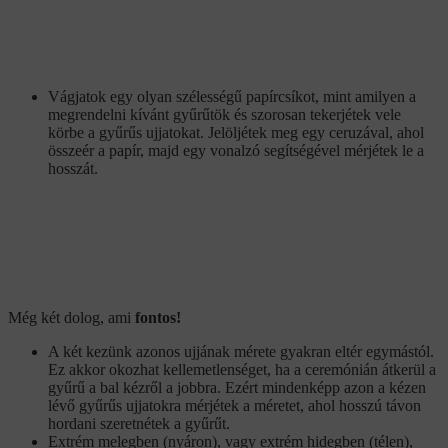
Vágjatok egy olyan szélességű papírcsíkot, mint amilyen a
megrendelni kívánt gyűrűtök és szorosan tekerjétek vele
körbe a gyűrűs ujjatokat. Jelöljétek meg egy ceruzával, ahol
összeér a papír, majd egy vonalzó segítségével mérjétek le a
hosszát.
Még két dolog, ami
fontos!
A két kezünk azonos ujjának mérete gyakran eltér egymástól.
Ez akkor okozhat kellemetlenséget, ha a ceremónián átkerül a
gyűrű a bal kézről a jobbra. Ezért mindenképp azon a kézen
lévő gyűrűs ujjatokra mérjétek a méretet, ahol hosszú távon
hordani szeretnétek a gyűrűt.
Extrém melegben (nyáron), vagy extrém hidegben (télen),