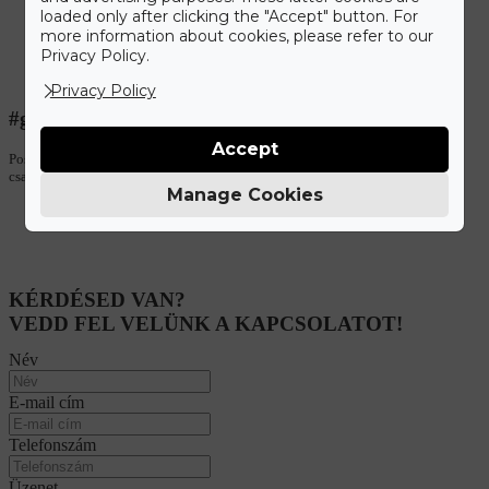
loaded only after clicking the "Accept" button. For
more information about cookies, please refer to our
Privacy Policy.
Privacy Policy
#gyuruneked
Accept
Posztolj fotókat mesebeli eljegyzésedről a #gyuruneked hashtaggel, és
csatlakozz oldakunkhoz!
Manage Cookies
KÉRDÉSED VAN?
VEDD FEL VELÜNK A KAPCSOLATOT!
Név
E-mail cím
Telefonszám
Üzenet