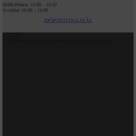
Hétfő-Péntek: 11.00 – 19.00
Szombat: 10.00 – 14.00
IDŐPONTFOGLALÁS
FIZETÉS
A biztonságos online fizetést a Barion fizetési rendszere biztosítja.