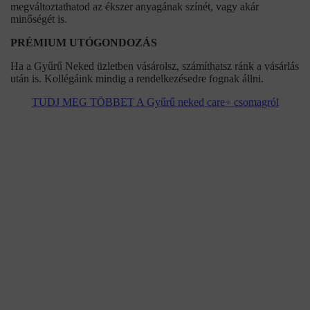
megváltoztathatod az ékszer anyagának színét, vagy akár
minőségét is.
PRÉMIUM UTÓGONDOZÁS
Ha a Gyűrű Neked üzletben vásárolsz, számíthatsz ránk a vásárlás
után is. Kollégáink mindig a rendelkezésedre fognak állni.
TUDJ MEG TÖBBET A Gyűrű neked care+ csomagról