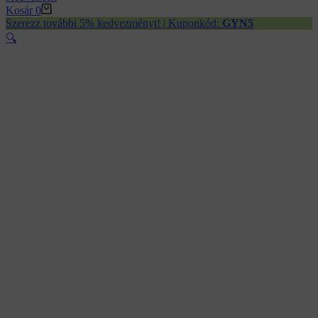
Kosár
0
Szerezz további 5% kedvezményt! | Kuponkód:
GYN5
🔍