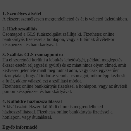
1. Személyes átvétel
A ékszert személyesen megrendelheted és át is veheted üzletünkben.
2. Házhozszállítás
Csomagod a GLS futárszolgálat szállítja ki. Fizethetsz online
bankkártyás fizetéssel a honlapon, vagy a futárnak átvételkor
készpénzzel és bankkártyával.
3. Szállítás GLS csomagpontra
Ha el szeretnéd kerülni a lebukás lehetőségét, például meglepetés
ékszer esetén (eljegyzési gyűrű) és ez miatt nincs olyan címed, amit
kedvesed jelenléte miatt meg tudnál adni, vagy csak egyszerűen
bizonytalan, hogy át tudod-e venni a csomagot, mikor épp kézbesíti
a futár, akkor válaszd ezt a szállítási módot.
Fizethetsz online bankkártyás fizetéssel a honlapon, vagy az átvételi
ponton készpénzzel és bankkártyával.
4. Külföldre házhozszállítással
A kiválasztott ékszert külföldi címre is megrendelheted
házhozszállítással. Fizethetsz online bankkártyás fizetéssel a
honlapon, vagy átutalással.
Egyéb információ