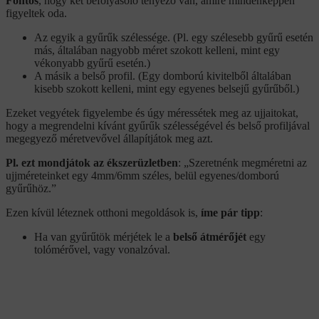
Fontos
, hogy két befolyásoló tényező van, amire mindenképpen
figyeltek oda.
Az egyik a gyűrűk szélessége. (Pl. egy szélesebb gyűrű esetén
más, általában nagyobb méret szokott kelleni, mint egy
vékonyabb gyűrű esetén.)
A másik a belső profil. (Egy domború kivitelből általában
kisebb szokott kelleni, mint egy egyenes belsejű gyűrűből.)
Ezeket vegyétek figyelembe és úgy méressétek meg az ujjaitokat,
hogy a megrendelni kívánt gyűrűk szélességével és belső profiljával
megegyező méretvevővel állapítjátok meg azt.
Pl. ezt mondjátok az ékszerüzletben
: „Szeretnénk megméretni az
ujjméreteinket egy 4mm/6mm széles, belül egyenes/domború
gyűrűhöz.”
Ezen kívül léteznek otthoni megoldások is,
íme pár tipp
:
Ha van gyűrűtök mérjétek le a
belső átmérőjét
egy
tolómérővel, vagy vonalzóval.