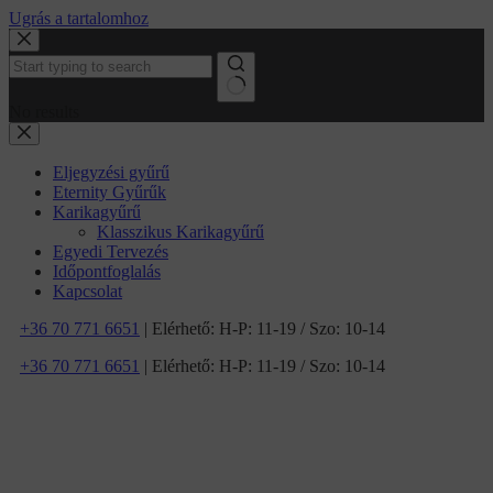
Ugrás a tartalomhoz
No results
Eljegyzési gyűrű
Eternity Gyűrűk
Karikagyűrű
Klasszikus Karikagyűrű
Egyedi Tervezés
Időpontfoglalás
Kapcsolat
+36 70 771 6651
| Elérhető: H-P: 11-19 / Szo: 10-14
+36 70 771 6651
| Elérhető: H-P: 11-19 / Szo: 10-14