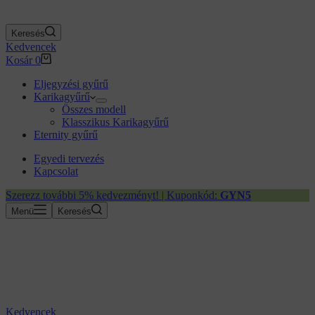
Keresés
Kedvencek
Kosár
0
Eljegyzési gyűrű
Karikagyűrű
Összes modell
Klasszikus Karikagyűrű
Eternity gyűrű
Egyedi tervezés
Kapcsolat
Szerezz további 5% kedvezményt! | Kuponkód:
GYN5
Menü
Keresés
Kedvencek