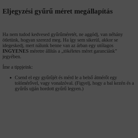
Eljegyzési gyűrű méret megállapítás
Ha nem tudod kedvesed gyűrűméretét, ne aggódj, van néhány
ötletünk, hogyan szerezd meg. Ha így sem sikerül, akkor se
idegeskedj, mert nálunk benne van az árban egy utólagos
INGYENES
méretre állítás a „tökéletes méret garanciánk”
jegyében.
Íme a tippjeink:
Csend el egy gyűrűjét és mérd le a belső átmérőt egy
tolómérővel, vagy vonalzóval. (Figyelj, hogy a bal kezén és a
gyűrűs ujján hordott gyűrű legyen.)