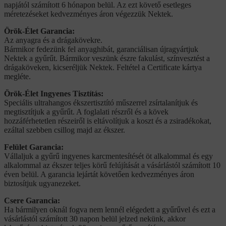
napjától számított 6 hónapon belül. Az ezt követő esetleges
méretezéseket kedvezményes áron végezzük Nektek.
Örök-Élet Garancia:
Az anyagra és a drágakövekre.
Bármikor fedezünk fel anyaghibát, garanciálisan újragyártjuk
Nektek a gyűrűt. Bármikor veszünk észre fakulást, színvesztést a
drágaköveken, kicseréljük Nektek. Feltétel a Certificate kártya
megléte.
Örök-Élet Ingyenes Tisztítás:
Speciális ultrahangos ékszertisztító műszerrel zsírtalanítjuk és
megtisztítjuk a gyűrűt. A foglalati részről és a kövek
hozzáférhetetlen részeiről is eltávolítjuk a koszt és a zsiradékokat,
ezáltal szebben csillog majd az ékszer.
Felület Garancia:
Vállaljuk a gyűrű ingyenes karcmentesítését öt alkalommal és egy
alkalommal az ékszer teljes körű felújítását a vásárlástól számított 10
éven belül. A garancia lejártát követően kedvezményes áron
biztosítjuk ugyanezeket.
Csere Garancia:
Ha bármilyen oknál fogva nem lennél elégedett a gyűrűvel és ezt a
vásárlástól számított 30 napon belül jelzed nekünk, akkor