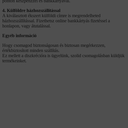
ponton készpénzzel és bankkártyával.
4. Külföldre házhozszállítással
A kiválasztott ékszert külföldi címre is megrendelheted
házhozszállítással. Fizethetsz online bankkártyás fizetéssel a
honlapon, vagy átutalással.
Egyéb információ
Hogy csomagod biztonságosan és biztosan megérkezzen,
értékbiztosított minden szállítás.
Ez mellett a diszkrécióra is ügyelünk, szolid csomagolásban küldjük
termékeinket.