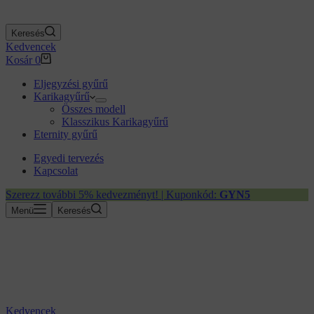
Keresés
Kedvencek
Kosár
0
Eljegyzési gyűrű
Karikagyűrű
Összes modell
Klasszikus Karikagyűrű
Eternity gyűrű
Egyedi tervezés
Kapcsolat
Szerezz további 5% kedvezményt! | Kuponkód:
GYN5
Menü
Keresés
Kedvencek