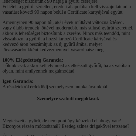
lehetőséget biztosítunk 90 napig a gyűrű cseréjére.
Feltétel: a gyűrűt sértetlen, eredeti állapotában kell visszajuttatnod a
vásárlást követő 90 napon belül a Certificate kártyájával együtt.
Amennyiben 90 napon túl, akár évek múltával változna ízlésed,
vagy újabb trendek jöttével modernebb, más stílusú gyűrűt szeretnél,
akkor is lehetőséget biztosítunk a cserére. Nincs más teendőd, mint
visszahozni a gyűrűt a hozzá tartozó Certificate kártyával és
kedvező áron beszámítjuk az új gyűrű árába, melyet
törzsvásárlónkként kedvezménnyel vásárolhatsz meg.
100% Elégedettség Garancia:
Tőlünk csak akkor kell elvinned az elkészült gyűrűt, ha az valóban
olyan, mint amilyennek megálmodtad.
Igen Garancia:
A részletekről érdeklődj személyesen munkatársunknál.
Személyre szabott megoldások
Megtetszett a gyűrű, de nem pont úgy képzeled el ahogy van?
Bizonyos részén módosítanál? Esetleg színes drágakővel tetszene?