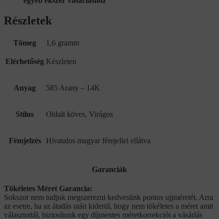
egyéb ékszer vásárláshoz
Részletek
Tömeg
1,6 gramm
Elérhetőség
Készleten
Anyag
585 Arany – 14K
Stílus
Oldalt köves, Virágos
Fémjelzés
Hivatalos magyar fémjellel ellátva
Garanciák
Tökéletes Méret Garancia:
Sokszor nem tudjuk megszerezni kedvesünk pontos ujjméretét. Arra
az esetre, ha az átadás után kiderül, hogy nem tökéletes a méret amit
választottál, biztosítunk egy díjmentes méretkorrekciót a vásárlás