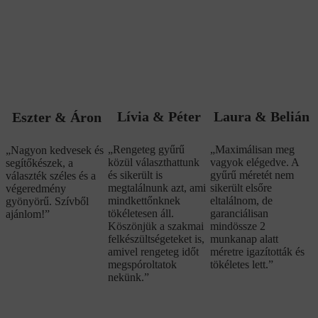
Lívia & Péter
Laura & Belián
Eszter & Áron
„Rengeteg gyűrű
„Maximálisan meg
„Nagyon kedvesek és
közül választhattunk
vagyok elégedve. A
segítőkészek, a
és sikerült is
gyűrű méretét nem
választék széles és a
megtalálnunk azt, ami
sikerült elsőre
végeredmény
mindkettőnknek
eltalálnom, de
gyönyörű. Szívből
tökéletesen áll.
garanciálisan
ajánlom!”
Köszönjük a szakmai
mindössze 2
felkészültségeteket is,
munkanap alatt
amivel rengeteg időt
méretre igazították és
megspóroltatok
tökéletes lett.”
nekünk.”