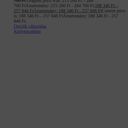
700 Ft
Original price was: 215 200 Ft – 284
700 FtÁrtartomány: 215 200 Ft - 284 700 Ft.
188 346
Ft
–
257 846
Ft
Ártartomány: 188 346 Ft - 257 846 Ft
Current price
is: 188 346 Ft – 257 846 FtÁrtartomány: 188 346 Ft - 257
846 Ft.
Opciók választása
Kedvencekhez