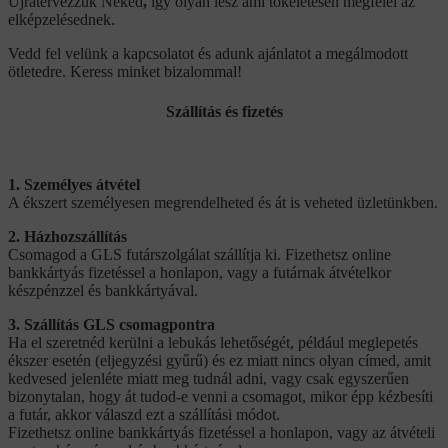
Újratervezzük Neked
,
így olyan lesz ami tökéletesen megfelel az
elképzelésednek.
Vedd fel velünk a kapcsolatot és adunk ajánlatot a megálmodott
ötletedre. Keress minket bizalommal!
Szállítás és fizetés
1. Személyes átvétel
A ékszert személyesen megrendelheted és át is veheted üzletünkben.
2. Házhozszállítás
Csomagod a GLS futárszolgálat szállítja ki. Fizethetsz online
bankkártyás fizetéssel a honlapon, vagy a futárnak átvételkor
készpénzzel és bankkártyával.
3. Szállítás GLS csomagpontra
Ha el szeretnéd kerülni a lebukás lehetőségét, például meglepetés
ékszer esetén (eljegyzési gyűrű) és ez miatt nincs olyan címed, amit
kedvesed jelenléte miatt meg tudnál adni, vagy csak egyszerűen
bizonytalan, hogy át tudod-e venni a csomagot, mikor épp kézbesíti
a futár, akkor válaszd ezt a szállítási módot.
Fizethetsz online bankkártyás fizetéssel a honlapon, vagy az átvételi