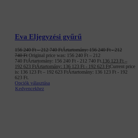
Eva Eljegyzési gyűrű
156 240
Ft
–
212 740
Ft
Ártartomány: 156 240 Ft - 212
740 Ft
Original price was: 156 240 Ft – 212
740 FtÁrtartomány: 156 240 Ft - 212 740 Ft.
136 123
Ft
–
192 623
Ft
Ártartomány: 136 123 Ft - 192 623 Ft
Current price
is: 136 123 Ft – 192 623 FtÁrtartomány: 136 123 Ft - 192
623 Ft.
Opciók választása
Kedvencekhez