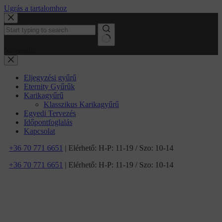
Ugrás a tartalomhoz
No results
Eljegyzési gyűrű
Eternity Gyűrűk
Karikagyűrű
Klasszikus Karikagyűrű
Egyedi Tervezés
Időpontfoglalás
Kapcsolat
+36 70 771 6651
| Elérhető: H-P: 11-19 / Szo: 10-14
+36 70 771 6651
| Elérhető: H-P: 11-19 / Szo: 10-14