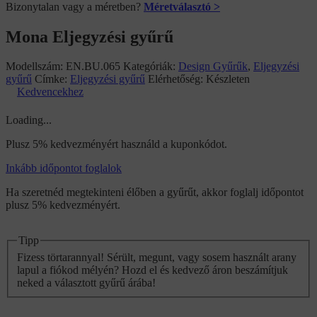
Bizonytalan vagy a méretben?
Méretválasztó >
Mona Eljegyzési gyűrű
Modellszám:
EN.BU.065
Kategóriák:
Design Gyűrűk
,
Eljegyzési
gyűrű
Címke:
Eljegyzési gyűrű
Elérhetőség:
Készleten
Kedvencekhez
Loading...
Plusz 5% kedvezményért használd a kuponkódot.
Inkább időpontot foglalok
Ha szeretnéd megtekinteni élőben a gyűrűt, akkor foglalj időpontot
plusz 5% kedvezményért.
Tipp
Fizess törtarannyal! Sérült, megunt, vagy sosem használt arany
lapul a fiókod mélyén? Hozd el és kedvező áron beszámítjuk
neked a választott gyűrű árába!