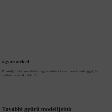
#gyuruneked
Posztolj fotókat mesebeli eljegyzésedről a #gyuruneked hashtaggel, és
csatlakozz oldakunkhoz!
További gyűrű modelljeink