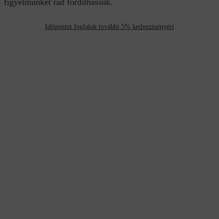
figyelmünket rád fordíthassuk.
Időpontot foglalok további 5% kedvezményért