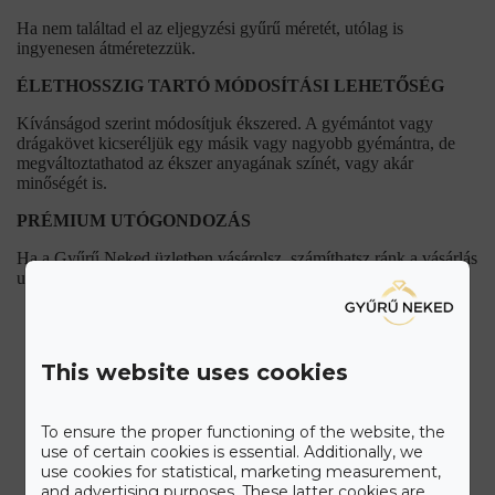
Ha nem találtad el az eljegyzési gyűrű méretét, utólag is
ingyenesen átméretezzük.
ÉLETHOSSZIG TARTÓ MÓDOSÍTÁSI LEHETŐSÉG
Kívánságod szerint módosítjuk ékszered. A gyémántot vagy
drágakövet kicseréljük egy másik vagy nagyobb gyémántra, de
megváltoztathatod az ékszer anyagának színét, vagy akár
minőségét is.
PRÉMIUM UTÓGONDOZÁS
Ha a Gyűrű Neked üzletben vásárolsz, számíthatsz ránk a vásárlás
után is. Kollégáink mindig a rendelkezésedre fognak állni.
TUDJ MEG TÖBBET A Gyűrű neked care+ csomagról
This website uses cookies
To ensure the proper functioning of the website, the
use of certain cookies is essential. Additionally, we
use cookies for statistical, marketing measurement,
and advertising purposes. These latter cookies are