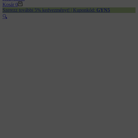
Kosár
0
Szerezz további 5% kedvezményt! | Kuponkód:
GYN5
🔍