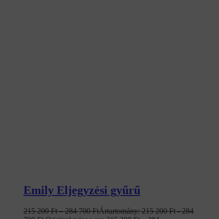
Emily Eljegyzési gyűrű
215 200
Ft
–
284 700
Ft
Ártartomány: 215 200 Ft - 284