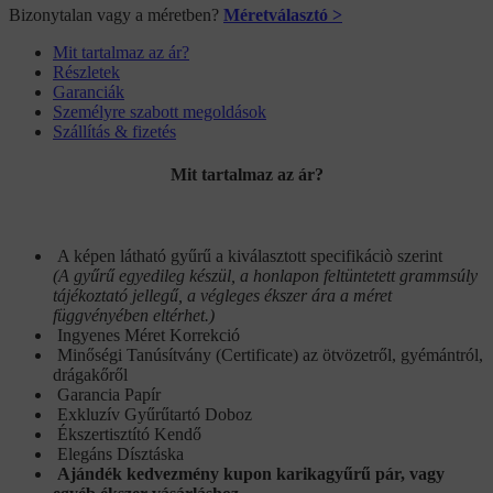
Bizonytalan vagy a méretben?
Méretválasztó >
Mit tartalmaz az ár?
Részletek
Garanciák
Személyre szabott megoldások
Szállítás & fizetés
Mit tartalmaz az ár?
A képen látható gyűrű a kiválasztott specifikáciò szerint
(A gyűrű egyedileg készül, a honlapon feltüntetett grammsúly
tájékoztató jellegű, a végleges ékszer ára a méret
függvényében eltérhet.)
Ingyenes Méret Korrekció
Minőségi Tanúsítvány (Certificate) az ötvözetről, gyémántról,
drágakőről
Garancia Papír
Exkluzív Gyűrűtartó Doboz
Ékszertisztító Kendő
Elegáns Dísztáska
Ajándék kedvezmény kupon karikagyűrű pár, vagy