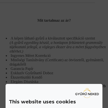
Mit tartalmaz az ár?
A képen látható gyűrű a kiválasztott specifikáciò szerint
(A gyűrű egyedileg készül, a honlapon feltüntetett grammsúly
tájékoztató jellegű, a végleges ékszer ára a méret függvényében
eltérhet.)
Ingyenes Méret Korrekció
Minőségi Tanúsítvány (Certificate) az ötvözetről, gyémántról,
drágakőről
Garancia Papír
Exkluzív Gyűrűtartó Doboz
Ékszertisztító Kendő
Elegáns Dísztáska
Ajándék kedvezmény kupon karikagyűrű pár, vagy egyéb
ékszer vásárláshoz
This website uses cookies