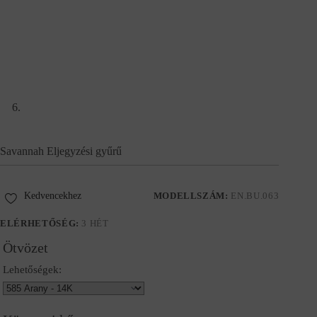
Savannah Eljegyzési gyűrű
Kedvencekhez
MODELLSZÁM:
EN.BU.063
ELÉRHETŐSÉG:
3 HÉT
Ötvözet
Lehetőségek: