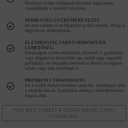
Ékszered eredeti csillogását bármikor ingyenesen
visszaállítjuk a vásárlást követően.
DÍJMENTES GYŰRŰMÉRETEZÉS
Ha nem találtad el az eljegyzési gyűrű méretét, utólag is
ingyenesen átméretezzük.
ÉLETHOSSZIG TARTÓ MÓDOSÍTÁSI
LEHETŐSÉG
Kívánságod szerint módosítjuk ékszered. A gyémántot
vagy drágakövet kicseréljük egy másik vagy nagyobb
gyémántra, de megváltoztathatod az ékszer anyagának
színét, vagy akár minőségét is.
PRÉMIUM UTÓGONDOZÁS
Ha a Gyűrű Neked üzletben vásárolsz, számíthatsz ránk
a vásárlás után is. Kollégáink mindig a rendelkezésedre
fognak állni.
TUDJ MEG TÖBBET A GYŰRŰ NEKED CARE+
CSOMAGRÓL