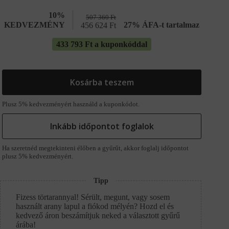
10%
507 360
Ft
KEDVEZMÉNY
27% ÁFA-t tartalmaz
456 624
Ft
433 793 Ft a kuponkóddal
Kosárba teszem
Plusz 5% kedvezményért használd a kuponkódot.
Inkább időpontot foglalok
Ha szeretnéd megtekinteni élőben a gyűrűt, akkor foglalj időpontot
plusz 5% kedvezményért.
Tipp
Fizess törtarannyal! Sérült, megunt, vagy sosem
használt arany lapul a fiókod mélyén? Hozd el és
kedvező áron beszámítjuk neked a választott gyűrű
árába!