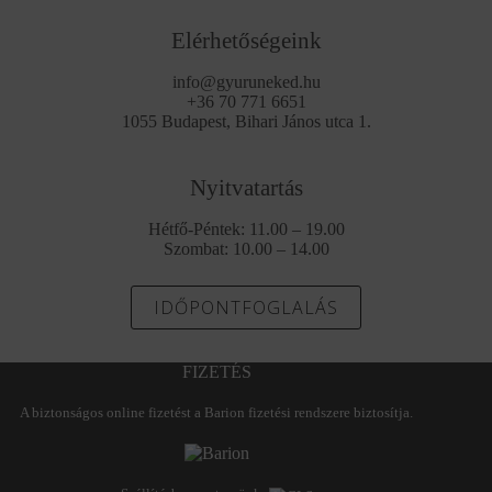
Elérhetőségeink
info@gyuruneked.hu
+36 70 771 6651
1055 Budapest, Bihari János utca 1.
Nyitvatartás
Hétfő-Péntek: 11.00 – 19.00
Szombat: 10.00 – 14.00
IDŐPONTFOGLALÁS
FIZETÉS
A biztonságos online fizetést a Barion fizetési rendszere biztosítja.