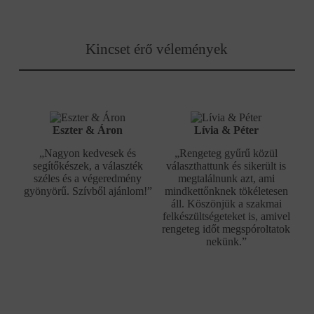
Kincset érő vélemények
Eszter & Áron
Lívia & Péter
„Nagyon kedvesek és
„Rengeteg gyűrű közül
segítőkészek, a választék
választhattunk és sikerült is
széles és a végeredmény
megtalálnunk azt, ami
gyönyörű. Szívből ajánlom!”
mindkettőnknek tökéletesen
áll. Köszönjük a szakmai
felkészültségeteket is, amivel
rengeteg időt megspóroltatok
nekünk.”