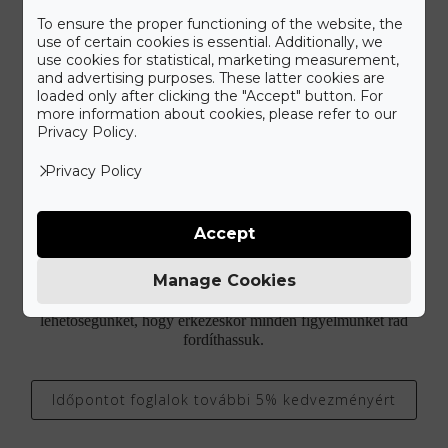
To ensure the proper functioning of the website, the
use of certain cookies is essential. Additionally, we
use cookies for statistical, marketing measurement,
and advertising purposes. These latter cookies are
IDŐPONTFOGLALÁS
loaded only after clicking the "Accept" button. For
more information about cookies, please refer to our
Privacy Policy.
Látogass el üzletünkbe!
Privacy Policy
Ismerd meg a Gyűrű Neked különleges ékszer kínálatát.
Accept
Elegáns, kétszintes szalonunkat a belváros patinás részén az
Alkotmány utcánál álmodtuk meg, hogy kellemes
Manage Cookies
környezetben válogathass kínálatunkból. Látogass el hozzánk,
amikor Neked kényelmes, vagy válaszd időpontfoglalási
lehetőségünket, hogy érkezéskor minden figyelmünket rád
fordíthassuk.
Időpontot foglalok további 5% kedvezményért