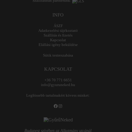
Szállításban partnerünk:
INFO
ÁSZF
Adatkezelési tájékoztató
Szállítás és fizetés
Kapcsolat
Elállási igény beküldése
Sütik testreszabása
KAPCSOLAT
+36 70 771 6651
info@gyuruneked.hu
Legfrissebb tartalmakért kövess minket:
Facebook
Instagram
Budapest szívében az Alkotmány utcánál