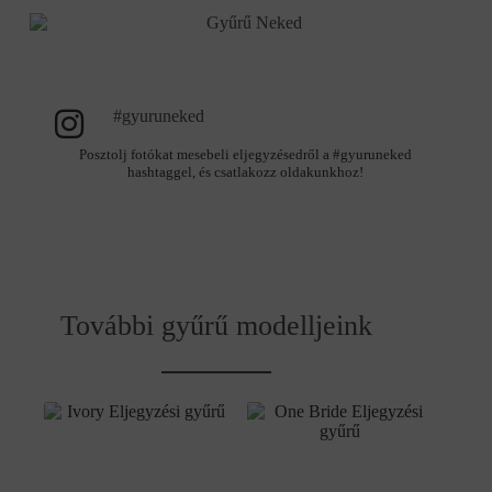
#gyuruneked
Posztolj fotókat mesebeli eljegyzésedről a #gyuruneked
hashtaggel, és csatlakozz oldakunkhoz!
További gyűrű modelljeink