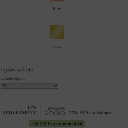
Rozé
Sárga
Gyűrű mérete
Lehetőségek:
10%
274 520
Ft
KEDVEZMÉNY
27% ÁFA-t tartalmaz
247 068
Ft
234 715 Ft a kuponkóddal