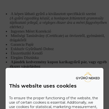
A képen látható gyűrű a kiválasztott specifikáciò szerint
(A gyűrű egyedileg készül, a honlapon feltüntetett grammsúly
tájékoztató jellegű, a végleges ékszer ára a méret függvényében
eltérhet.)
Ingyenes Méret Korrekció
Minőségi Tanúsítvány (Certificate) az ötvözetről, gyémántról,
drágakőről
Garancia Papír
Exkluzív Gyűrűtartó Doboz
Ékszertisztító Kendő
Elegáns Dísztáska
Ajándék kedvezmény kupon karikagyűrű pár, vagy egyéb
ékszer vásárláshoz
This website uses cookies
To ensure the proper functioning of the website, the
use of certain cookies is essential. Additionally, we
IDŐPONTFOGLALÁS
use cookies for statistical, marketing measurement,