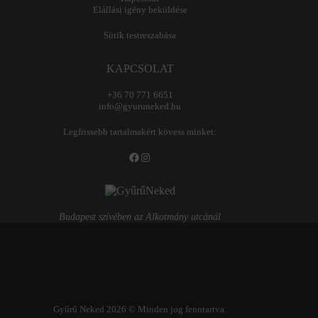
Elállási igény beküldése
Sütik testreszabása
KAPCSOLAT
+36 70 771 6651
info@gyuruneked.hu
Legfrissebb tartalmakért kövess minket:
Facebook
Instagram
Budapest szívében az Alkotmány utcánál
Gyűrű Neked 2026 © Minden jog fenntartva.