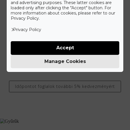
and advertising purposes. These latter cookies are
loaded only after clicking the "Accept" button. For
more information about cookies, please refer to our
Privacy Policy.
Látogass el üzletünkbe!
Privacy Policy
Ismerd meg a Gyűrű Neked különleges ékszer kínálatát.
Elegáns, kétszintes szalonunkat a belváros patinás részén az
Alkotmány utcánál álmodtuk meg, hogy kellemes
Accept
környezetben válogathass kínálatunkból. Látogass el hozzánk,
amikor Neked kényelmes, vagy válaszd időpontfoglalási
Manage Cookies
lehetőségünket, hogy érkezéskor minden figyelmünket rád
fordíthassuk.
Időpontot foglalok további 5% kedvezményért