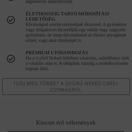
ingyenesen átméretezzük.
ÉLETHOSSZIG TARTÓ MÓDOSÍTÁSI
LEHETŐSÉG
Kívánságod szerint módosítjuk ékszered. A gyémántot
vagy drágakövet kicseréljük egy másik vagy nagyobb
gyémántra, de megváltoztathatod az ékszer anyagának
színét, vagy akár minőségét is.
PRÉMIUM UTÓGONDOZÁS
Ha a Gyűrű Neked üzletben vásárolsz, számíthatsz ránk
a vásárlás után is. Kollégáink mindig a rendelkezésedre
fognak állni.
TUDJ MEG TÖBBET A GYŰRŰ NEKED CARE+
CSOMAGRÓL
Kincset érő vélemények