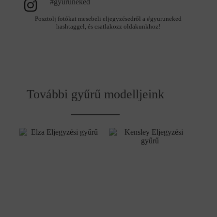
#gyuruneked
Posztolj fotókat mesebeli eljegyzésedről a #gyuruneked
hashtaggel, és csatlakozz oldakunkhoz!
További gyűrű modelljeink