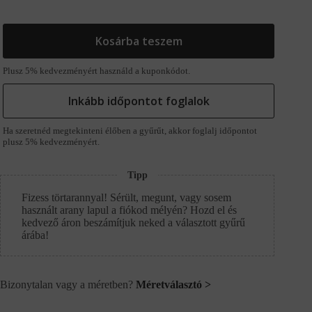
Kosárba teszem
Plusz 5% kedvezményért használd a kuponkódot.
Inkább időpontot foglalok
Ha szeretnéd megtekinteni élőben a gyűrűt, akkor foglalj időpontot
plusz 5% kedvezményért.
Tipp
Fizess törtarannyal! Sérült, megunt, vagy sosem
használt arany lapul a fiókod mélyén? Hozd el és
kedvező áron beszámítjuk neked a választott gyűrű
árába!
Bizonytalan vagy a méretben?
Méretválasztó >