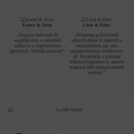
Eszter & Áron
Lívia & Péter
„Nagyon kedvesek és
„Rengeteg gyűrű közül
segítőkészek, a választék
választhattunk és sikerült is
széles és a végeredmény
megtalálnunk azt, ami
gyönyörű. Szívből ajánlom!”
mindkettőnknek tökéletesen
áll. Köszönjük a szakmai
felkészültségeteket is, amivel
rengeteg időt megspóroltatok
nekünk.”