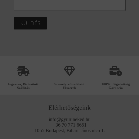
KÜLDÉS
Ingyenes, Biztosított
Személyre Szabható
100% Elégedettség
Szállítás
Ékszerek
Garancia
Elérhetőségeink
info@gyuruneked.hu
+36 70 771 6651
1055 Budapest, Bihari János utca 1.