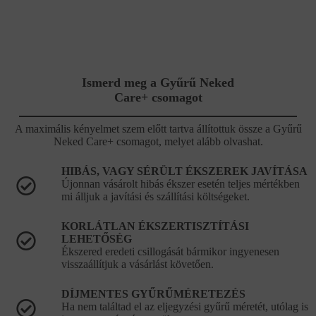
Ismerd meg a Gyűrű Neked
Care+ csomagot
A maximális kényelmet szem előtt tartva állítottuk össze a Gyűrű
Neked Care+ csomagot, melyet alább olvashat.
HIBÁS, VAGY SÉRÜLT ÉKSZEREK JAVÍTÁSA
Újonnan vásárolt hibás ékszer esetén teljes mértékben
mi álljuk a javítási és szállítási költségeket.
KORLÁTLAN ÉKSZERTISZTÍTÁSI
LEHETŐSÉG
Ékszered eredeti csillogását bármikor ingyenesen
visszaállítjuk a vásárlást követően.
DÍJMENTES GYŰRŰMÉRETEZÉS
Ha nem találtad el az eljegyzési gyűrű méretét, utólag is