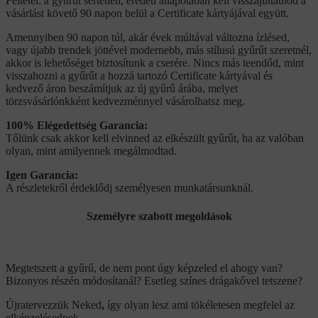
Feltétel: a gyűrűt sértetlen, eredeti állapotában kell visszajuttatnod a
vásárlást követő 90 napon belül a Certificate kártyájával együtt.
Amennyiben 90 napon túl, akár évek múltával változna ízlésed,
vagy újabb trendek jöttével modernebb, más stílusú gyűrűt szeretnél,
akkor is lehetőséget biztosítunk a cserére. Nincs más teendőd, mint
visszahozni a gyűrűt a hozzá tartozó Certificate kártyával és
kedvező áron beszámítjuk az új gyűrű árába, melyet
törzsvásárlónkként kedvezménnyel vásárolhatsz meg.
100% Elégedettség Garancia:
Tőlünk csak akkor kell elvinned az elkészült gyűrűt, ha az valóban
olyan, mint amilyennek megálmodtad.
Igen Garancia:
A részletekről érdeklődj személyesen munkatársunknál.
Személyre szabott megoldások
Megtetszett a gyűrű, de nem pont úgy képzeled el ahogy van?
Bizonyos részén módosítanál? Esetleg színes drágakővel tetszene?
Újratervezzük Neked
,
így olyan lesz ami tökéletesen megfelel az
elképzelésednek.