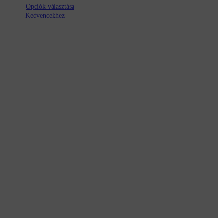
Opciók választása
Kedvencekhez