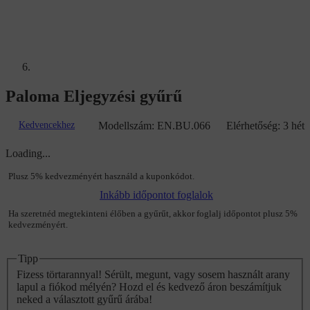
Paloma Eljegyzési gyűrű
Kedvencekhez
Modellszám:
EN.BU.066
Elérhetőség:
3 hét
Loading...
Plusz 5% kedvezményért használd a kuponkódot.
Inkább időpontot foglalok
Ha szeretnéd megtekinteni élőben a gyűrűt, akkor foglalj időpontot plusz 5%
kedvezményért.
Tipp
Fizess törtarannyal! Sérült, megunt, vagy sosem használt arany
lapul a fiókod mélyén? Hozd el és kedvező áron beszámítjuk
neked a választott gyűrű árába!