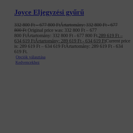
Joyce Eljegyzési gyűrű
332 800
Ft
–
677 800
Ft
Ártartomány: 332 800 Ft - 677
800 Ft
Original price was: 332 800 Ft – 677
800 FtÁrtartomány: 332 800 Ft - 677 800 Ft.
289 619
Ft
–
634 619
Ft
Ártartomány: 289 619 Ft - 634 619 Ft
Current price
is: 289 619 Ft – 634 619 FtÁrtartomány: 289 619 Ft - 634
619 Ft.
Opciók választása
Kedvencekhez