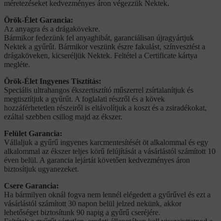
méretezéseket kedvezményes áron végezzük Nektek.
Örök-Élet Garancia:
Az anyagra és a drágakövekre.
Bármikor fedezünk fel anyaghibát, garanciálisan újragyártjuk
Nektek a gyűrűt. Bármikor veszünk észre fakulást, színvesztést a
drágaköveken, kicseréljük Nektek. Feltétel a Certificate kártya
megléte.
Örök-Élet Ingyenes Tisztítás:
Speciális ultrahangos ékszertisztító műszerrel zsírtalanítjuk és
megtisztítjuk a gyűrűt. A foglalati részről és a kövek
hozzáférhetetlen részeiről is eltávolítjuk a koszt és a zsiradékokat,
ezáltal szebben csillog majd az ékszer.
Felület Garancia:
Vállaljuk a gyűrű ingyenes karcmentesítését öt alkalommal és egy
alkalommal az ékszer teljes körű felújítását a vásárlástól számított 10
éven belül. A garancia lejártát követően kedvezményes áron
biztosítjuk ugyanezeket.
Csere Garancia:
Ha bármilyen oknál fogva nem lennél elégedett a gyűrűvel és ezt a
vásárlástól számított 30 napon belül jelzed nekünk, akkor
lehetőséget biztosítunk 90 napig a gyűrű cseréjére.