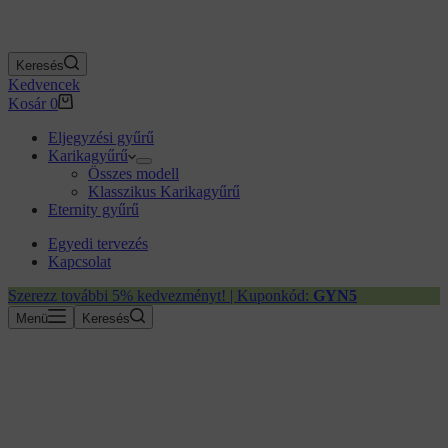
Keresés
Kedvencek
Kosár
0
Eljegyzési gyűrű
Karikagyűrű
Összes modell
Klasszikus Karikagyűrű
Eternity gyűrű
Egyedi tervezés
Kapcsolat
Szerezz további 5% kedvezményt! | Kuponkód:
GYN5
Menü
Keresés