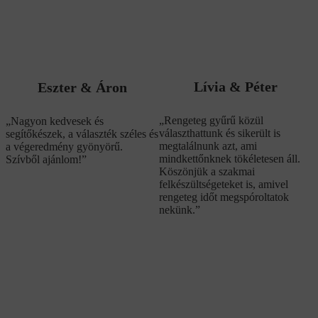
Lívia & Péter
Eszter & Áron
„Rengeteg gyűrű közül
„Nagyon kedvesek és
választhattunk és sikerült is
segítőkészek, a választék széles és
megtalálnunk azt, ami
a végeredmény gyönyörű.
mindkettőnknek tökéletesen áll.
Szívből ajánlom!”
Köszönjük a szakmai
felkészültségeteket is, amivel
rengeteg időt megspóroltatok
nekünk.”