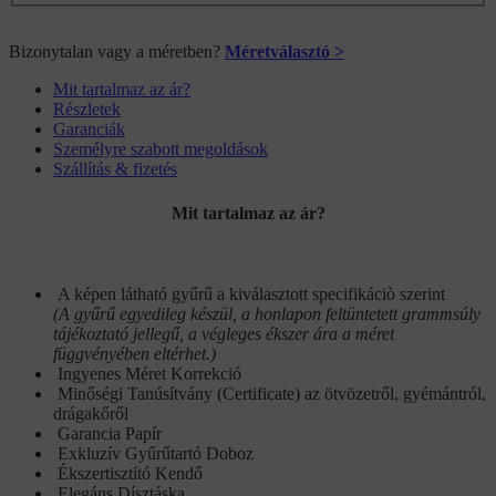
Bizonytalan vagy a méretben?
Méretválasztó >
Mit tartalmaz az ár?
Részletek
Garanciák
Személyre szabott megoldások
Szállítás & fizetés
Mit tartalmaz az ár?
A képen látható gyűrű a kiválasztott specifikáciò szerint
(A gyűrű egyedileg készül, a honlapon feltüntetett grammsúly
tájékoztató jellegű, a végleges ékszer ára a méret
függvényében eltérhet.)
Ingyenes Méret Korrekció
Minőségi Tanúsítvány (Certificate) az ötvözetről, gyémántról,
drágakőről
Garancia Papír
Exkluzív Gyűrűtartó Doboz
Ékszertisztító Kendő
Elegáns Dísztáska