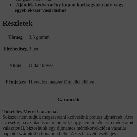
Ajándék kedvezmény kupon karikagyűrű pár, vagy
egyéb ékszer vásárláshoz
Részletek
Tömeg
3,5 gramm
Elérhetőség
3 hét
Stílus
Oldalt köves
Fémjelzés
Hivatalos magyar fémjellel ellátva
Garanciák
Tökéletes Méret Garancia:
Sokszor nem tudjuk megszerezni kedvesünk pontos ujjméretét. Arra
az esetre, ha az átadás után kiderül, hogy nem tökéletes a méret amit
választottál, biztosítunk egy díjmentes méretkorrekciót a vásárlás
napjától számított 6 hónapon belül. Az ezt követő esetleges