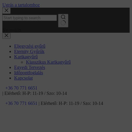
Ugrás a tartalomhoz
No results
Eljegyzési gyűrű
Eternity Gyűrűk
Karikagyűrű
Klasszikus Karikagyűrű
Egyedi Tervezés
Időpontfoglalás
Kapcsolat
+36 70 771 6651
| Elérhető: H-P: 11-19 / Szo: 10-14
+36 70 771 6651
| Elérhető: H-P: 11-19 / Szo: 10-14