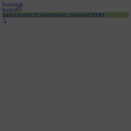
Kedvencek
Kosár
0
Szerezz további 5% kedvezményt! | Kuponkód:
GYN5
🔍