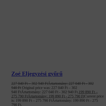
Zoé Eljegyzési gyűrű
227 040
Ft
–
302 940
Ft
Ártartomány: 227 040 Ft - 302
940 Ft
Original price was: 227 040 Ft – 302
940 FtÁrtartomány: 227 040 Ft - 302 940 Ft.
199 890
Ft
–
275 790
Ft
Ártartomány: 199 890 Ft - 275 790 Ft
Current price
is: 199 890 Ft – 275 790 FtÁrtartomány: 199 890 Ft - 275
790 Ft.