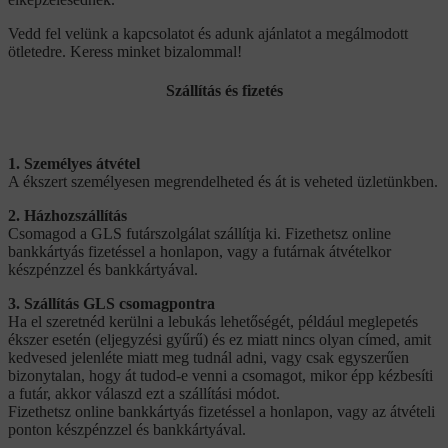
Vedd fel velünk a kapcsolatot és adunk ajánlatot a megálmodott
ötletedre. Keress minket bizalommal!
Szállítás és fizetés
1. Személyes átvétel
A ékszert személyesen megrendelheted és át is veheted üzletünkben.
2. Házhozszállítás
Csomagod a GLS futárszolgálat szállítja ki. Fizethetsz online
bankkártyás fizetéssel a honlapon, vagy a futárnak átvételkor
készpénzzel és bankkártyával.
3. Szállítás GLS csomagpontra
Ha el szeretnéd kerülni a lebukás lehetőségét, például meglepetés
ékszer esetén (eljegyzési gyűrű) és ez miatt nincs olyan címed, amit
kedvesed jelenléte miatt meg tudnál adni, vagy csak egyszerűen
bizonytalan, hogy át tudod-e venni a csomagot, mikor épp kézbesíti
a futár, akkor válaszd ezt a szállítási módot.
Fizethetsz online bankkártyás fizetéssel a honlapon, vagy az átvételi
ponton készpénzzel és bankkártyával.