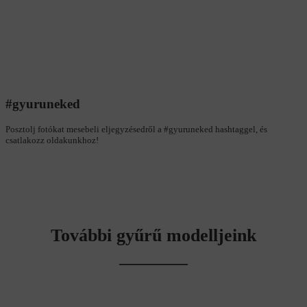
#gyuruneked
Posztolj fotókat mesebeli eljegyzésedről a #gyuruneked hashtaggel, és
csatlakozz oldakunkhoz!
További gyűrű modelljeink