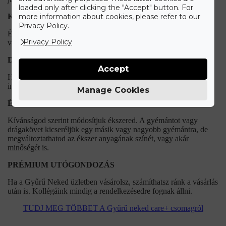
loaded only after clicking the "Accept" button. For
KORLÁTLAN ÉKSZERTISZTÍTÁSI LEHETŐSÉG
more information about cookies, please refer to our
Privacy Policy.
Ékszered eredeti csillogását bármikor ingyenesen visszaállítjuk a
Privacy Policy
vásárlást követően.
DÍJMENTES GYŰRŰMÉRETEZÉS
Accept
Ha nem találtad el az eljegyzési gyűrű méretét, utólag is
ingyenesen átméretezzük.
Manage Cookies
ÉLETHOSSZIG TARTÓ MÓDOSÍTÁSI LEHETŐSÉG
Kívánságod szerint módosítjuk ékszered. A gyémántot vagy
drágakövet kicseréljük egy másik vagy nagyobb gyémántra, de
megváltoztathatod az ékszer anyagának színét, vagy akár
minőségét is.
PRÉMIUM UTÓGONDOZÁS
Ha a Gyűrű Neked üzletben vásárolsz, számíthatsz ránk a vásárlás
után is. Kollégáink mindig a rendelkezésedre fognak állni.
TUDJ MEG TÖBBET A Gyűrű neked care+ csomagról