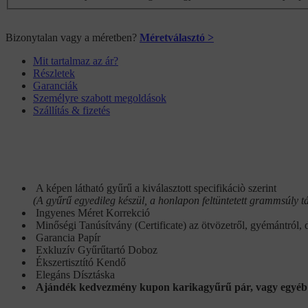
Bizonytalan vagy a méretben?
Méretválasztó >
Mit tartalmaz az ár?
Részletek
Garanciák
Személyre szabott megoldások
Szállítás & fizetés
A képen látható gyűrű a kiválasztott specifikáciò szerint
(A gyűrű egyedileg készül, a honlapon feltüntetett grammsúly tá
Ingyenes Méret Korrekció
Minőségi Tanúsítvány (Certificate) az ötvözetről, gyémántról, 
Garancia Papír
Exkluzív Gyűrűtartó Doboz
Ékszertisztító Kendő
Elegáns Dísztáska
Ajándék kedvezmény kupon karikagyűrű pár, vagy egyéb 