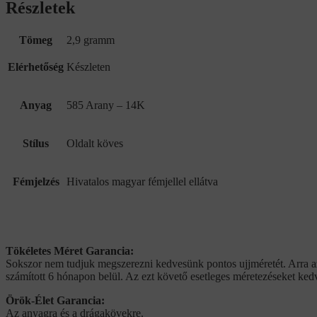
Részletek
Tömeg
2,9 gramm
Elérhetőség
Készleten
Anyag
585 Arany – 14K
Stílus
Oldalt köves
Fémjelzés
Hivatalos magyar fémjellel ellátva
Tökéletes Méret Garancia:
Sokszor nem tudjuk megszerezni kedvesünk pontos ujjméretét. Arra az e
számított 6 hónapon belül. Az ezt követő esetleges méretezéseket k
Örök-Élet Garancia:
Az anyagra és a drágakövekre.