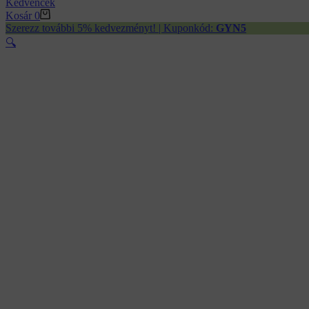
Kedvencek
Kosár
0
Szerezz további 5% kedvezményt! | Kuponkód:
GYN5
🔍