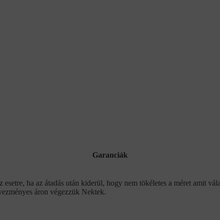
Garanciák
setre, ha az átadás után kiderül, hogy nem tökéletes a méret amit válas
edvezményes áron végezzük Nektek.