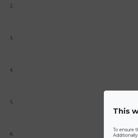
This w
To ensure t
Additionall