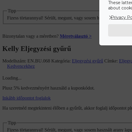
These latte
about cookie
Tipp
Privacy Po
Fizess törtarannyal! Sérült, megunt, vagy sosem használt arany lap
Bizonytalan vagy a méretben?
Méretválasztó >
Kelly Eljegyzési gyűrű
Modellszám:
EN.BU.068
Kategória:
Eljegyzési gyűrű
Címke:
Eljegy
Kedvencekhez
Loading...
Plusz 5% kedvezményért használd a kuponkódot.
Inkább időpontot foglalok
Ha szeretnéd megtekinteni élőben a gyűrűt, akkor foglalj időpontot 
Tipp
Fizess törtarannyal! Sérült, megunt, vagy sosem használt arany lap