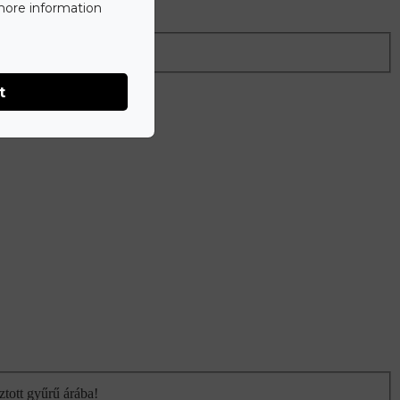
 more information
ztott gyűrű árába!
t
ztott gyűrű árába!