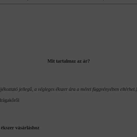
Mit tartalmaz az ár?
jékoztató jellegű, a végleges ékszer ára a méret függvényében eltérhet.
drágakőről
ékszer vásárláshoz