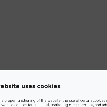
ebsite uses cookies
he proper functioning of the website, the use of certain cookies i
y, we use cookies for statistical, marketing measurement, and ad