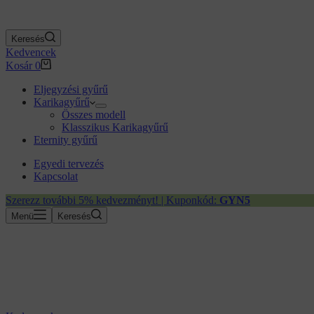
Keresés
Kedvencek
Kosár
0
Eljegyzési gyűrű
Karikagyűrű
Összes modell
Klasszikus Karikagyűrű
Eternity gyűrű
Egyedi tervezés
Kapcsolat
Szerezz további 5% kedvezményt! | Kuponkód:
GYN5
Menü
Keresés