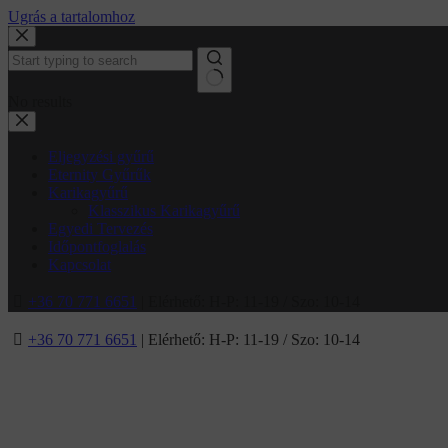
Ugrás a tartalomhoz
No results
Eljegyzési gyűrű
Eternity Gyűrűk
Karikagyűrű
Klasszikus Karikagyűrű
Egyedi Tervezés
Időpontfoglalás
Kapcsolat
+36 70 771 6651
| Elérhető: H-P: 11-19 / Szo: 10-14
+36 70 771 6651
| Elérhető: H-P: 11-19 / Szo: 10-14