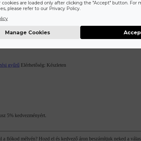
r cookies are loaded only after clicking the "Accept" button. For
s, please refer to our Privacy Policy.
licy
ul a fiókod mélyén? Hozd el és kedvező áron beszámítjuk neked a válas
Manage Cookies
Accep
zési gyűrű
Elérhetőség:
Készleten
plusz 5% kedvezményért.
ul a fiókod mélyén? Hozd el és kedvező áron beszámítjuk neked a válas