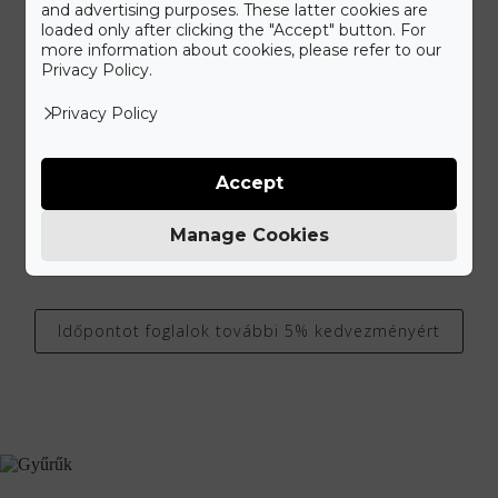
and advertising purposes. These latter cookies are
loaded only after clicking the "Accept" button. For
more information about cookies, please refer to our
Privacy Policy.
Látogass el üzletünkbe!
Privacy Policy
Ismerd meg a Gyűrű Neked különleges ékszer kínálatát.
Elegáns, kétszintes szalonunkat a belváros patinás részén az
Alkotmány utcánál álmodtuk meg, hogy kellemes
Accept
környezetben válogathass kínálatunkból. Látogass el hozzánk,
amikor Neked kényelmes, vagy válaszd időpontfoglalási
Manage Cookies
lehetőségünket, hogy érkezéskor minden figyelmünket rád
fordíthassuk.
Időpontot foglalok további 5% kedvezményért