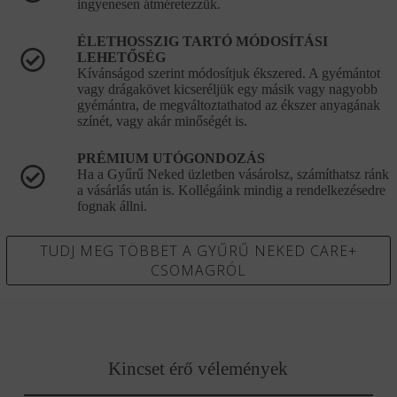
ingyenesen átméretezzük.
ÉLETHOSSZIG TARTÓ MÓDOSÍTÁSI
LEHETŐSÉG
Kívánságod szerint módosítjuk ékszered. A gyémántot
vagy drágakövet kicseréljük egy másik vagy nagyobb
gyémántra, de megváltoztathatod az ékszer anyagának
színét, vagy akár minőségét is.
PRÉMIUM UTÓGONDOZÁS
Ha a Gyűrű Neked üzletben vásárolsz, számíthatsz ránk
a vásárlás után is. Kollégáink mindig a rendelkezésedre
fognak állni.
TUDJ MEG TÖBBET A GYŰRŰ NEKED CARE+
CSOMAGRÓL
Kincset érő vélemények