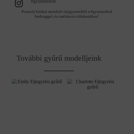
#gyuruneked
Posztolj fotókat mesebeli eljegyzésedről a #gyuruneked
hashtaggel, és csatlakozz oldakunkhoz!
További gyűrű modelljeink