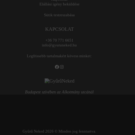
Elállási igény beküldése
Sütik testreszabása
KAPCSOLAT
+36 70 771 6651
info@gyuruneked.hu
Legfrissebb tartalmakért kövess minket:
Facebook
Instagram
Budapest szívében az Alkotmány utcánál
Gyűrű Neked 2026 © Minden jog fenntartva.