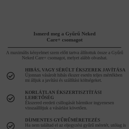
Ismerd meg a Gyűrű Neked
Care+ csomagot
A maximális kényelmet szem előtt tartva állítottuk össze a Gyűrű
Neked Care+ csomagot, melyet alább olvashat.
HIBÁS, VAGY SÉRÜLT ÉKSZEREK JAVÍTÁSA
Újonnan vásárolt hibás ékszer esetén teljes mértékben
mi álljuk a javítási és szállítási költségeket.
KORLÁTLAN ÉKSZERTISZTÍTÁSI
LEHETŐSÉG
Ékszered eredeti csillogását bármikor ingyenesen
visszaállítjuk a vásárlást követően.
DÍJMENTES GYŰRŰMÉRETEZÉS
Ha nem találtad el az eljegyzési gyűrű méretét, utólag is