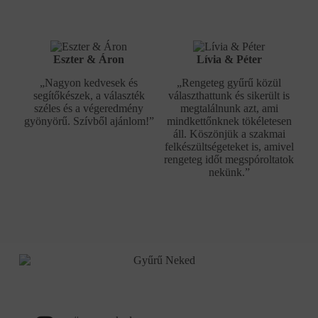
Eszter & Áron
Lívia & Péter
„Nagyon kedvesek és
„Rengeteg gyűrű közül
segítőkészek, a választék
választhattunk és sikerült is
széles és a végeredmény
megtalálnunk azt, ami
gyönyörű. Szívből ajánlom!”
mindkettőnknek tökéletesen
áll. Köszönjük a szakmai
felkészültségeteket is, amivel
rengeteg időt megspóroltatok
nekünk.”