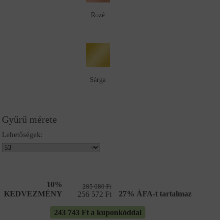
Rozé
Sárga
Gyűrű mérete
Lehetőségek:
10%
285 080
Ft
KEDVEZMÉNY
27% ÁFA-t tartalmaz
256 572
Ft
243 743 Ft a kuponkóddal