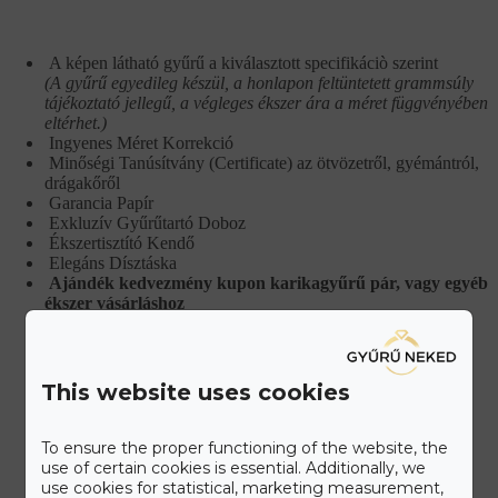
A képen látható gyűrű a kiválasztott specifikáciò szerint
(A gyűrű egyedileg készül, a honlapon feltüntetett grammsúly
tájékoztató jellegű, a végleges ékszer ára a méret függvényében
eltérhet.)
Ingyenes Méret Korrekció
Minőségi Tanúsítvány (Certificate) az ötvözetről, gyémántról,
drágakőről
Garancia Papír
Exkluzív Gyűrűtartó Doboz
Ékszertisztító Kendő
Elegáns Dísztáska
Ajándék kedvezmény kupon karikagyűrű pár, vagy egyéb
ékszer vásárláshoz
This website uses cookies
To ensure the proper functioning of the website, the
use of certain cookies is essential. Additionally, we
IDŐPONTFOGLALÁS
use cookies for statistical, marketing measurement,