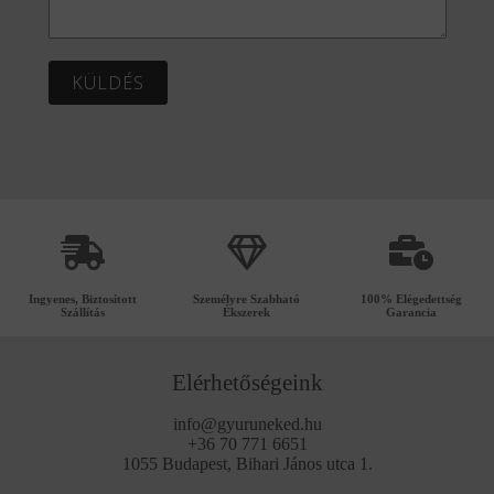
KÜLDÉS
Ingyenes, Biztosított
Személyre Szabható
100% Elégedettség
Szállítás
Ékszerek
Garancia
Elérhetőségeink
info@gyuruneked.hu
+36 70 771 6651
1055 Budapest, Bihari János utca 1.