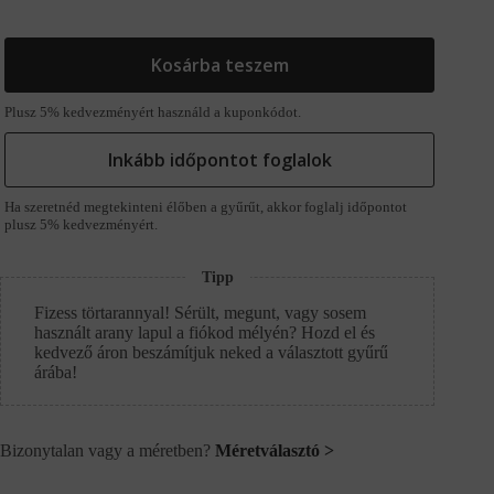
Kosárba teszem
Plusz 5% kedvezményért használd a kuponkódot.
Inkább időpontot foglalok
Ha szeretnéd megtekinteni élőben a gyűrűt, akkor foglalj időpontot
plusz 5% kedvezményért.
Tipp
Fizess törtarannyal! Sérült, megunt, vagy sosem
használt arany lapul a fiókod mélyén? Hozd el és
kedvező áron beszámítjuk neked a választott gyűrű
árába!
Bizonytalan vagy a méretben?
Méretválasztó >