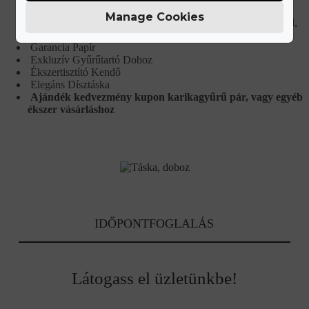
Ingyenes Méret Korrekció
Manage Cookies
Minőségi Tanúsítvány (Certificate) az ötvözetről, gyémántról,
drágakőről
Garancia Papír
Exkluzív Gyűrűtartó Doboz
Ékszertisztító Kendő
Elegáns Dísztáska
Ajándék kedvezmény kupon karikagyűrű pár, vagy egyéb
ékszer vásárláshoz
IDŐPONTFOGLALÁS
Látogass el üzletünkbe!