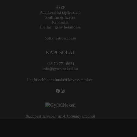
ÁSZF
Adatkezelési tájékoztató
Szállítás és fizetés
Kapcsolat
Elállási igény beküldése
Sütik testreszabása
KAPCSOLAT
+36 70 771 6651
info@gyuruneked.hu
Legfrissebb tartalmakért kövess minket:
Facebook
Instagram
Budapest szívében az Alkotmány utcánál