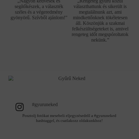
„Nagyon kedvesek és
„Rengeteg gyűrű közül
segítőkészek, a választék
választhattunk és sikerült is
széles és a végeredmény
megtalálnunk azt, ami
gyönyörű. Szívből ajánlom!”
mindkettőnknek tökéletesen
áll. Köszönjük a szakmai
felkészültségeteket is, amivel
rengeteg időt megspóroltatok
nekünk.”
#gyuruneked
Posztolj fotókat mesebeli eljegyzésedről a #gyuruneked
hashtaggel, és csatlakozz oldakunkhoz!