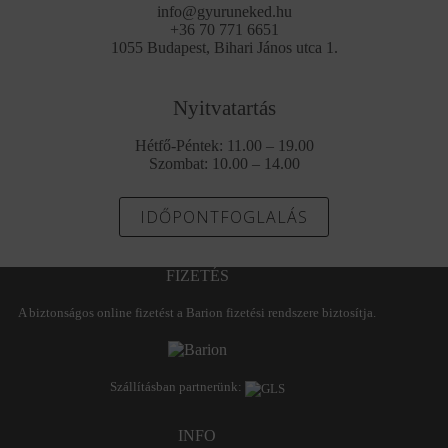
info@gyuruneked.hu
+36 70 771 6651
1055 Budapest, Bihari János utca 1.
Nyitvatartás
Hétfő-Péntek: 11.00 – 19.00
Szombat: 10.00 – 14.00
IDŐPONTFOGLALÁS
FIZETÉS
A biztonságos online fizetést a Barion fizetési rendszere biztosítja.
Szállításban partnerünk:
INFO