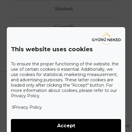
Részletek
Garanciák
Személyre szabott megoldások
This website uses cookies
Szállítás & fizetés
To ensure the proper functioning of the website, the
use of certain cookies is essential. Additionally, we
use cookies for statistical, marketing measurement,
and advertising purposes. These latter cookies are
loaded only after clicking the "Accept" button. For
more information about cookies, please refer to our
Mit tartalmaz az ár?
Privacy Policy.
Privacy Policy
A képen látható gyűrű a kiválasztott specifikáciò szerint
(A gyűrű egyedileg készül, a honlapon feltüntetett grammsúly
Accept
tájékoztató jellegű, a végleges ékszer ára a méret függvényében
eltérhet.)