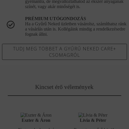
gyémántra, de megváltoztathatod az ékszer anyagának
színét, vagy akár minőségét is.
PRÉMIUM UTÓGONDOZÁS
Ha a Gyűrű Neked üzletben vásárolsz, számíthatsz ránk
a vásárlás után is. Kollégáink mindig a rendelkezésedre
fognak állni.
TUDJ MEG TÖBBET A GYŰRŰ NEKED CARE+
CSOMAGRÓL
Kincset érő vélemények
Eszter & Áron
Lívia & Péter