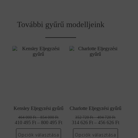
További gyűrű modelljeink
Kensley Eljegyzési gyűrű
Charlotte Eljegyzési gyűrű
Ártartomány:
Ártartomány:
464 000
Ft
–
854 000
Ft
352 720
Ft
–
494 720
Ft
464
Ártartomány:
352
Ártartom
410 495
Ft
–
Original
Current
800 495
Ft
314 626
Ft
–
Original
Current
456 626
Ft
000 Ft
720 Ft
410
314
price
price
price
price
-
-
495 Ft
626 Ft
was:
is:
was:
is:
Opciók választása
Opciók választása
854
494