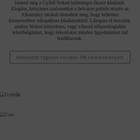
Ismerd meg a Gyűrű Neked különleges ékszer kínálatát.
Elegáns, kétszintes szalonunkat a belváros patinás részén az
Alkotmány utcánál álmodtuk meg, hogy kellemes
környezetben válogathass kínálatunkból. Látogass el hozzánk,
amikor Neked kényelmes, vagy válaszd időpontfoglalási
lehetőségünket, hogy érkezéskor minden figyelmünket rád
fordíthassuk.
Időpontot foglalok további 5% kedvezményért