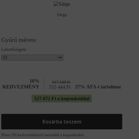
Sárga
Gyűrű mérete
Lehetőségek:
10%
617 160
Ft
KEDVEZMÉNY
27% ÁFA-t tartalmaz
555 444
Ft
527 672 Ft a kuponkóddal
Kosárba teszem
Plusz 5% kedvezményért használd a kuponkódot.