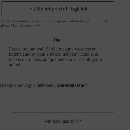
Inkább időpontot foglalok
Ha szeretnéd megtekinteni élőben a gyűrűt, akkor foglalj időpontot
plusz 5% kedvezményért.
Tipp
Fizess törtarannyal! Sérült, megunt, vagy sosem
használt arany lapul a fiókod mélyén? Hozd el és
kedvező áron beszámítjuk neked a választott gyűrű
árába!
Bizonytalan vagy a méretben?
Méretválasztó >
Mit tartalmaz az ár?