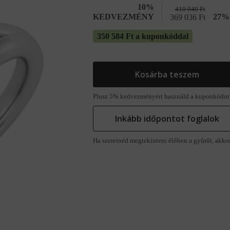
10%
410 040
Ft
KEDVEZMÉNY
27% 
369 036
Ft
350 584 Ft a kuponkóddal
Kosárba teszem
Plusz 5% kedvezményért használd a kuponkódot
Inkább időpontot foglalok
Ha szeretnéd megtekinteni élőben a gyűrűt, akko