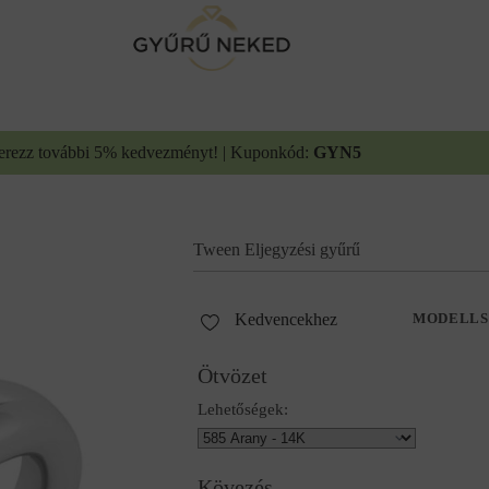
erezz további 5% kedvezményt! | Kuponkód:
GYN5
Tween Eljegyzési gyűrű
Kedvencekhez
MODELLS
Ötvözet
Lehetőségek:
Kövezés