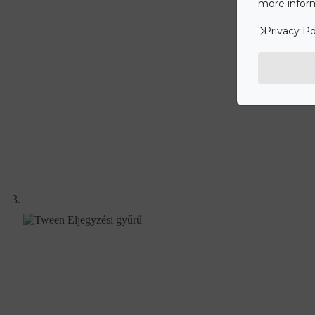
more inform
Privacy Po