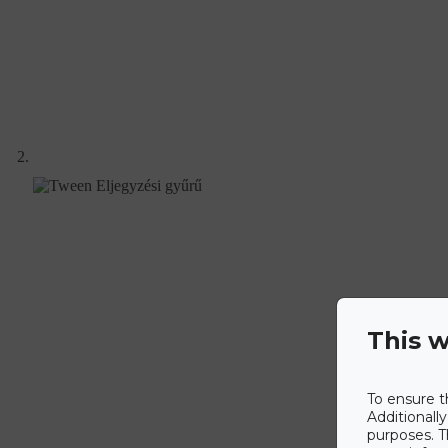
This w
To ensure t
Additionall
purposes. T