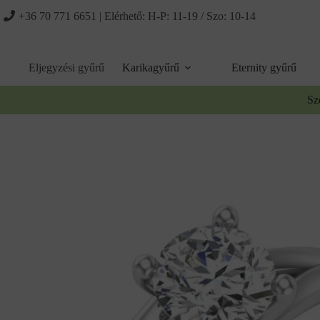
Ugrás
+36 70 771 6651
| Elérhető: H-P: 11-19 / Szo: 10-14
a
tartalomhoz
Eljegyzési gyűrű
Karikagyűrű
Eternity gyűrű
Sz