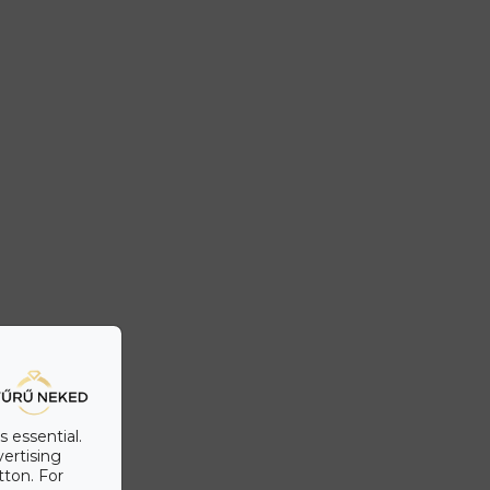
s essential.
vertising
tton. For