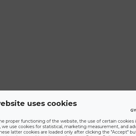
ebsite uses cookies
he proper functioning of the website, the use of certain cookies i
y, we use cookies for statistical, marketing measurement, and ad
hese latter cookies are loaded only after clicking the "Accept" bu