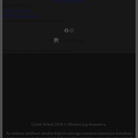
Sütik testreszabása
KAPCSOLAT
+36 70 771 6651
info@gyuruneked.hu
Legfrissebb tartalmakért kövess minket:
Facebook
Instagram
Budapest szívében az Alkotmány utcánál
Gyűrű Neked 2026 © Minden jog fenntartva.
Az oldalon található minden képi és szöveges tartalom bármilyen formában,