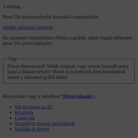
Loading...
Plusz 5% kedvezményért használd a kuponkódot.
Inkább időpontot foglalok
Ha szeretnéd megtekinteni élőben a gyűrűt, akkor foglalj időpontot
plusz 5% kedvezményért.
Tipp
Fizess törtarannyal! Sérült, megunt, vagy sosem használt arany
lapul a fiókod mélyén? Hozd el és kedvező áron beszámítjuk
neked a választott gyűrű árába!
Bizonytalan vagy a méretben?
Méretválasztó >
Mit tartalmaz az ár?
Részletek
Garanciák
Személyre szabott megoldások
Szállítás & fizetés