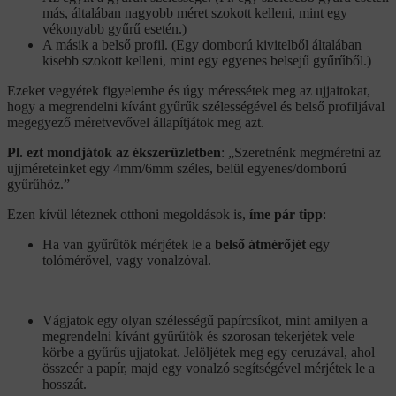
más, általában nagyobb méret szokott kelleni, mint egy
vékonyabb gyűrű esetén.)
A másik a belső profil. (Egy domború kivitelből általában
kisebb szokott kelleni, mint egy egyenes belsejű gyűrűből.)
Ezeket vegyétek figyelembe és úgy méressétek meg az ujjaitokat,
hogy a megrendelni kívánt gyűrűk szélességével és belső profiljával
megegyező méretvevővel állapítjátok meg azt.
Pl. ezt mondjátok az ékszerüzletben
: „Szeretnénk megméretni az
ujjméreteinket egy 4mm/6mm széles, belül egyenes/domború
gyűrűhöz.”
Ezen kívül léteznek otthoni megoldások is,
íme pár tipp
:
Ha van gyűrűtök mérjétek le a
belső átmérőjét
egy
tolómérővel, vagy vonalzóval.
Vágjatok egy olyan szélességű papírcsíkot, mint amilyen a
megrendelni kívánt gyűrűtök és szorosan tekerjétek vele
körbe a gyűrűs ujjatokat. Jelöljétek meg egy ceruzával, ahol
összeér a papír, majd egy vonalzó segítségével mérjétek le a
hosszát.