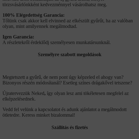
törzsvásárlónkként kedvezménnyel vásárolhatsz meg.
100% Elégedettség Garancia:
Tőlünk csak akkor kell elvinned az elkészült gyűrűt, ha az valóban
olyan, mint amilyennek megálmodtad.
Igen Garancia:
A részletekről érdeklődj személyesen munkatársunknál.
Személyre szabott megoldások
Megtetszett a gyűrű, de nem pont úgy képzeled el ahogy van?
Bizonyos részén módosítanál? Esetleg színes drágakővel tetszene?
Újratervezzük Neked
,
így olyan lesz ami tökéletesen megfelel az
elképzelésednek.
Vedd fel velünk a kapcsolatot és adunk ajánlatot a megálmodott
ötletedre. Keress minket bizalommal!
Szállítás és fizetés