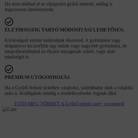
Ha nem találtad el az eljegyzési gyűrű méretét, utólag is
ingyenesen átméretezzük.
ÉLETHOSSZIG TARTÓ MÓDOSÍTÁSI LEHETŐSÉG
Kívánságod szerint módosítjuk ékszered. A gyémántot vagy
drágakövet kicseréljük egy másik vagy nagyobb gyémántra, de
megváltoztathatod az ékszer anyagának színét, vagy akár
minőségét is.
PRÉMIUM UTÓGONDOZÁS
Ha a Gyűrű Neked üzletben vásárolsz, számíthatsz ránk a vásárlás
után is. Kollégáink mindig a rendelkezésedre fognak állni.
TUDJ MEG TÖBBET A Gyűrű neked care+ csomagról