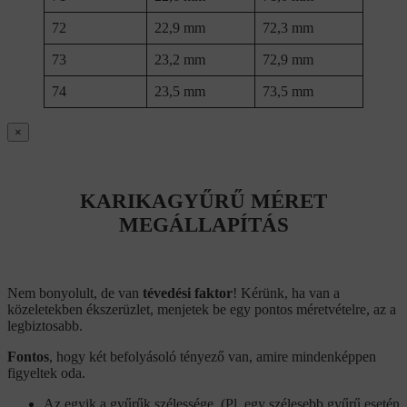
72
22,9 mm
72,3 mm
73
23,2 mm
72,9 mm
74
23,5 mm
73,5 mm
×
KARIKAGYŰRŰ MÉRET
MEGÁLLAPÍTÁS
Nem bonyolult, de van
tévedési faktor
! Kérünk, ha van a
közeletekben ékszerüzlet, menjetek be egy pontos méretvételre, az a
legbiztosabb.
Fontos
, hogy két befolyásoló tényező van, amire mindenképpen
figyeltek oda.
Az egyik a gyűrűk szélessége. (Pl. egy szélesebb gyűrű esetén