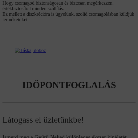
Hogy csomagod biztonságosan és biztosan megérkezzen,
értékbiztosított minden szállítás.
Ez mellett a diszkrécióra is ügyelünk, szolid csomagolásban küldjük
termékeinket.
IDŐPONTFOGLALÁS
Látogass el üzletünkbe!
Ismerd meg a Gyűrű Neked különleges ékszer kínálatát.