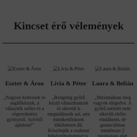
Kincset érő vélemények
Eszter & Áron
Lívia & Péter
Laura & Belián
„Nagyon kedvesek és
„Rengeteg gyűrű
„Maximálisan meg
segítőkészek, a
közül választhattunk
vagyok elégedve. A
választék széles és a
és sikerült is
gyűrű méretét nem
végeredmény
megtalálnunk azt, ami
sikerült elsőre
gyönyörű. Szívből
mindkettőnknek
eltalálnom, de
ajánlom!”
tökéletesen áll.
garanciálisan
Köszönjük a szakmai
mindössze 2
felkészültségeteket is,
munkanap alatt