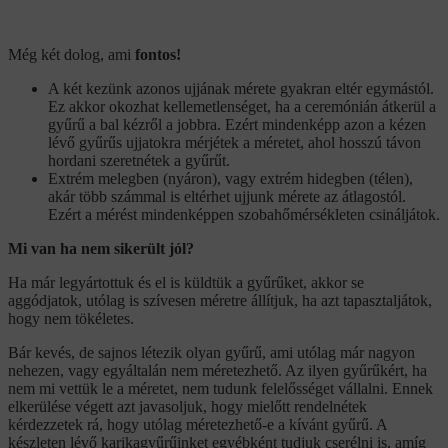
Még két dolog, ami
fontos!
A két kezünk azonos ujjának mérete gyakran eltér egymástól.
Ez akkor okozhat kellemetlenséget, ha a ceremónián átkerül a
gyűrű a bal kézről a jobbra. Ezért mindenképp azon a kézen
lévő gyűrűs ujjatokra mérjétek a méretet, ahol hosszú távon
hordani szeretnétek a gyűrűt.
Extrém melegben (nyáron), vagy extrém hidegben (télen),
akár több számmal is eltérhet ujjunk mérete az átlagostól.
Ezért a mérést mindenképpen szobahőmérsékleten csináljátok.
Mi van ha nem sikerült jól?
Ha már legyártottuk és el is küldtük a gyűrűket, akkor se
aggódjatok, utólag is szívesen méretre állítjuk, ha azt tapasztaljátok,
hogy nem tökéletes.
Bár kevés, de sajnos létezik olyan gyűrű, ami utólag már nagyon
nehezen, vagy egyáltalán nem méretezhető. Az ilyen gyűrűkért, ha
nem mi vettük le a méretet, nem tudunk felelősséget vállalni. Ennek
elkerülése végett azt javasoljuk, hogy mielőtt rendelnétek
kérdezzetek rá, hogy utólag méretezhető-e a kívánt gyűrű. A
készleten lévő karikagyűrűinket egyébként tudjuk cserélni is, amíg