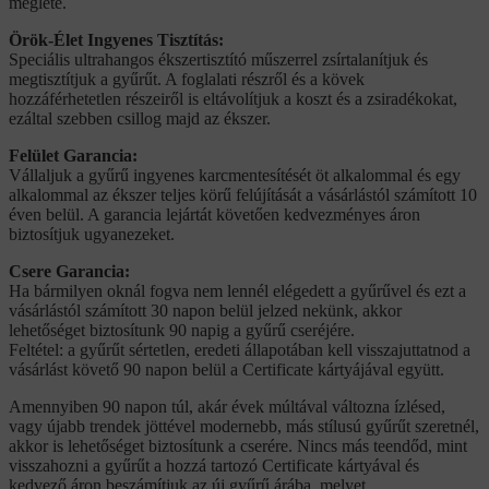
megléte.
Örök-Élet Ingyenes Tisztítás:
Speciális ultrahangos ékszertisztító műszerrel zsírtalanítjuk és
megtisztítjuk a gyűrűt. A foglalati részről és a kövek
hozzáférhetetlen részeiről is eltávolítjuk a koszt és a zsiradékokat,
ezáltal szebben csillog majd az ékszer.
Felület Garancia:
Vállaljuk a gyűrű ingyenes karcmentesítését öt alkalommal és egy
alkalommal az ékszer teljes körű felújítását a vásárlástól számított 10
éven belül. A garancia lejártát követően kedvezményes áron
biztosítjuk ugyanezeket.
Csere Garancia:
Ha bármilyen oknál fogva nem lennél elégedett a gyűrűvel és ezt a
vásárlástól számított 30 napon belül jelzed nekünk, akkor
lehetőséget biztosítunk 90 napig a gyűrű cseréjére.
Feltétel: a gyűrűt sértetlen, eredeti állapotában kell visszajuttatnod a
vásárlást követő 90 napon belül a Certificate kártyájával együtt.
Amennyiben 90 napon túl, akár évek múltával változna ízlésed,
vagy újabb trendek jöttével modernebb, más stílusú gyűrűt szeretnél,
akkor is lehetőséget biztosítunk a cserére. Nincs más teendőd, mint
visszahozni a gyűrűt a hozzá tartozó Certificate kártyával és
kedvező áron beszámítjuk az új gyűrű árába, melyet