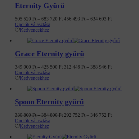
Eternity Gyűrű
Ártartomány:
Original
Ártartomány:
Current
505 520
Ft
–
683 720
Ft
456 493
Ft
–
634 693
Ft
505
price
456
price
Opciók választása
520 Ft
was:
493 Ft
is:
Kedvencekhez
-
505
-
456
683
520 Ft
634
493 Ft
720 Ft
–
693 Ft
–
683
634
Grace Eternity gyűrű
720 FtÁrtartomány:
693 FtÁrtart
505
456
Ártartomány:
Original
Ártartomány:
Current
349 000
Ft
–
425 500
Ft
312 446
Ft
–
388 946
Ft
520 Ft
493 Ft
349
price
312
price
Opciók választása
-
-
000 Ft
was:
446 Ft
is:
Kedvencekhez
683
634
-
349
-
312
720 Ft.
693 Ft.
425
000 Ft
388
446 Ft
500 Ft
–
946 Ft
–
425
388
Spoon Eternity gyűrű
500 FtÁrtartomány:
946 FtÁrtart
349
312
Ártartomány:
Original
Ártartomány:
Current
330 800
Ft
–
384 800
Ft
292 752
Ft
–
346 752
Ft
000 Ft
446 Ft
330
price
292
price
Opciók választása
-
-
800 Ft
was:
752 Ft
is:
Kedvencekhez
425
388
-
330
-
292
500 Ft.
946 Ft.
384
800 Ft
346
752 Ft