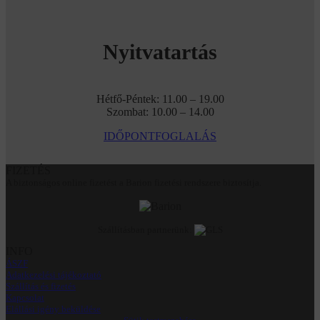
Nyitvatartás
Hétfő-Péntek: 11.00 – 19.00
Szombat: 10.00 – 14.00
IDŐPONTFOGLALÁS
FIZETÉS
A biztonságos online fizetést a Barion fizetési rendszere biztosítja.
Szállításban partnerünk:
INFO
ÁSZF
Adatkezelési tájékoztató
Szállítás és fizetés
Kapcsolat
Elállási igény beküldése