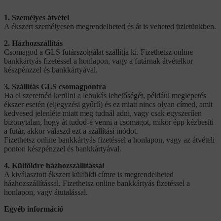
1. Személyes átvétel
A ékszert személyesen megrendelheted és át is veheted üzletünkben.
2. Házhozszállítás
Csomagod a GLS futárszolgálat szállítja ki. Fizethetsz online
bankkártyás fizetéssel a honlapon, vagy a futárnak átvételkor
készpénzzel és bankkártyával.
3. Szállítás GLS csomagpontra
Ha el szeretnéd kerülni a lebukás lehetőségét, például meglepetés
ékszer esetén (eljegyzési gyűrű) és ez miatt nincs olyan címed, amit
kedvesed jelenléte miatt meg tudnál adni, vagy csak egyszerűen
bizonytalan, hogy át tudod-e venni a csomagot, mikor épp kézbesíti
a futár, akkor válaszd ezt a szállítási módot.
Fizethetsz online bankkártyás fizetéssel a honlapon, vagy az átvételi
ponton készpénzzel és bankkártyával.
4. Külföldre házhozszállítással
A kiválasztott ékszert külföldi címre is megrendelheted
házhozszállítással. Fizethetsz online bankkártyás fizetéssel a
honlapon, vagy átutalással.
Egyéb információ