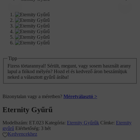
Tipp
Fizess törtarannyal! Sérült, megunt, vagy sosem használt arany
lapul a fiókod mélyén? Hozd el és kedvező áron beszámítjuk
neked a választott gyűrű árába!
Bizonytalan vagy a méretben?
Méretválasztó >
Eternity Gyűrű
Modellszám:
ET.023
Kategória:
Eternity Gyűrűk
Címke:
Eternity
gyűrű
Elérhetőség:
3 hét
Kedvencekhez