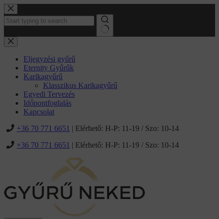
Ugrás
a
tartalomhoz
No
results
Eljegyzési gyűrű
Eternity Gyűrűk
Karikagyűrű
Klasszikus Karikagyűrű
Egyedi Tervezés
Időpontfoglalás
Kapcsolat
+36 70 771 6651
| Elérhető: H-P: 11-19 / Szo: 10-14
+36 70 771 6651
| Elérhető: H-P: 11-19 / Szo: 10-14