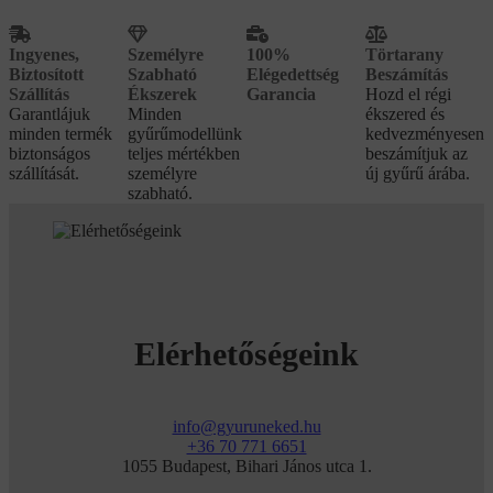
Ingyenes,
Személyre
100%
Törtarany
Biztosított
Szabható
Elégedettség
Beszámítás
Szállítás
Ékszerek
Garancia
Hozd el régi
Garantlájuk
Minden
ékszered és
minden termék
gyűrűmodellünk
kedvezményesen
biztonságos
teljes mértékben
beszámítjuk az
szállítását.
személyre
új gyűrű árába.
szabható.
Elérhetőségeink
info@gyuruneked.hu
+36 70 771 6651
1055 Budapest, Bihari János utca 1.