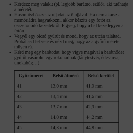
Kérdezz meg valakit (pl. legjobb barátnő, szülő), aki tudhatja
a méretét.
Hasonlítsd össze az ujjadat az ő ujjával. Ha nem akarsz a
memóriádra hagyatkozni, akkor készíts egy fotót az
összefonódó kezeitekről. Figyelj, hogy a bal keze legyen a
fotón.
Vegyél egy olcsó gyűrűt és mond, hogy az utcán találtad.
Próbáltasd fel vele és nézd meg, hogy az a gyűrű mérete
milyen rá.
Kérd meg egy barátodat, hogy vigye magával a barátnődet
gyűrűt vásárolni egy rokonodnak (lánytestvér, édesanya,
unokahúg…)
Gyűrűméret
Belső átmérő
Belső kerület
41
13,0 mm
41,0 mm
42
13,4 mm
41,6 mm
43
13,7 mm
42,9 mm
44
14,0 mm
44,2 mm
45
14,3 mm
44,8 mm