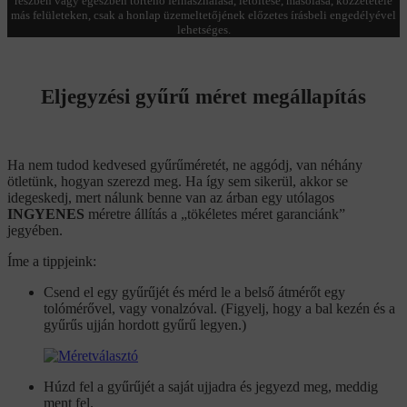
részben vagy egészben történő felhasználása, letöltése, másolása, közzététele
más felületeken, csak a honlap üzemeltetőjének előzetes írásbeli engedélyével
lehetséges.
Eljegyzési gyűrű méret megállapítás
Ha nem tudod kedvesed gyűrűméretét, ne aggódj, van néhány
ötletünk, hogyan szerezd meg. Ha így sem sikerül, akkor se
idegeskedj, mert nálunk benne van az árban egy utólagos
INGYENES
méretre állítás a „tökéletes méret garanciánk”
jegyében.
Íme a tippjeink:
Csend el egy gyűrűjét és mérd le a belső átmérőt egy
tolómérővel, vagy vonalzóval. (Figyelj, hogy a bal kezén és a
gyűrűs ujján hordott gyűrű legyen.)
Húzd fel a gyűrűjét a saját ujjadra és jegyezd meg, meddig
ment fel.