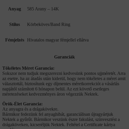
Anyag
585 Arany – 14K
Stílus
Körbeköves/Band Ring
Fémjelzés
Hivatalos magyar fémjellel ellátva
Garanciák
Tökéletes Méret Garancia:
Sokszor nem tudjuk megszerezni kedvesünk pontos ujjméretét. Arra
az esetre, ha az átadás után kiderül, hogy nem tökéletes a méret amit
választottál, biztosítunk egy díjmentes méretkorrekciót a vásárlás
napjától számított 6 hónapon belül. Az ezt követő esetleges
méretezéseket kedvezményes áron végezzük Nektek.
Örök-Élet Garancia:
Az anyagra és a drágakövekre.
Bármikor fedezünk fel anyaghibát, garanciálisan újragyártjuk
Nektek a gyűrűt. Bármikor veszünk észre fakulást, színvesztést a
drágaköveken, kicseréljük Nektek. Feltétel a Certificate kártya