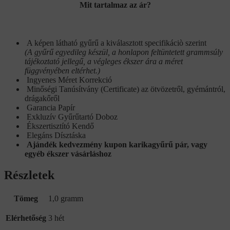
Mit tartalmaz az ár?
A képen látható gyűrű a kiválasztott specifikáciò szerint
(A gyűrű egyedileg készül, a honlapon feltüntetett grammsúly
tájékoztató jellegű, a végleges ékszer ára a méret
függvényében eltérhet.)
Ingyenes Méret Korrekció
Minőségi Tanúsítvány (Certificate) az ötvözetről, gyémántról,
drágakőről
Garancia Papír
Exkluzív Gyűrűtartó Doboz
Ékszertisztító Kendő
Elegáns Dísztáska
Ajándék kedvezmény kupon karikagyűrű pár, vagy
egyéb ékszer vásárláshoz
Részletek
Tömeg
1,0 gramm
Elérhetőség
3 hét