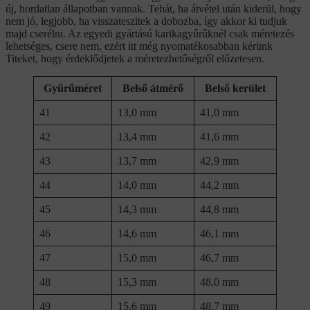
új, hordatlan állapotban vannak. Tehát, ha átvétel után kiderül, hogy
nem jó, legjobb, ha visszateszitek a dobozba, így akkor ki tudjuk
majd cserélni. Az egyedi gyártású karikagyűrűknél csak méretezés
lehetséges, csere nem, ezért itt még nyomatékosabban kérünk
Titeket, hogy érdeklődjetek a méretezhetőségről előzetesen.
Gyűrűméret
Belső átmérő
Belső kerület
41
13,0 mm
41,0 mm
42
13,4 mm
41,6 mm
43
13,7 mm
42,9 mm
44
14,0 mm
44,2 mm
45
14,3 mm
44,8 mm
46
14,6 mm
46,1 mm
47
15,0 mm
46,7 mm
48
15,3 mm
48,0 mm
49
15,6 mm
48,7 mm