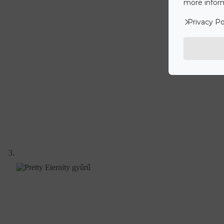
more inform
Privacy Po