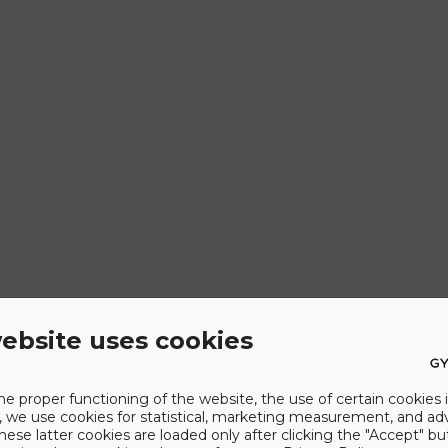
ebsite uses cookies
he proper functioning of the website, the use of certain cookies i
y, we use cookies for statistical, marketing measurement, and ad
hese latter cookies are loaded only after clicking the "Accept" bu