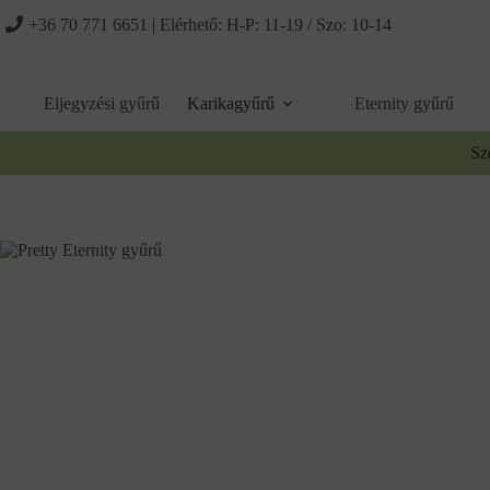
Ugrás
+36 70 771 6651
| Elérhető: H-P: 11-19 / Szo: 10-14
a
tartalomhoz
Eljegyzési gyűrű
Karikagyűrű
Eternity gyűrű
Sz