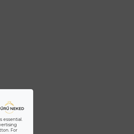
s essential.
vertising
tton. For