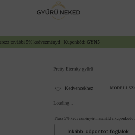
erezz további 5% kedvezményt! | Kuponkód:
GYN5
Pretty Eternity gyűrű
Kedvencekhez
MODELLSZ
Loading...
Plusz 5% kedvezményért használd a kuponkódot
Inkább időpontot foglalok