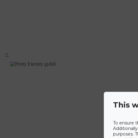
This w
To ensure t
Additionall
purposes. T