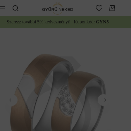
Ugrás
a
Kosár
tartalomhoz
Szerezz további 5% kedvezményt! | Kuponkód:
GYN5