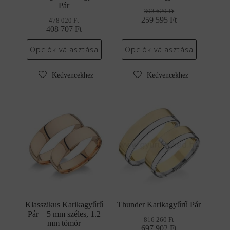
Pár
303 620
Ft
259 595
Original
Current
Ft
478 020
Ft
408 707
Original
Current
Ft
price
price
price
price
was:
is:
was:
is:
303
259
Opciók választása
Opciók választása
478
408
620 Ft.
595 Ft.
020 Ft.
707 Ft.
Kedvencekhez
Kedvencekhez
Klasszikus Karikagyűrű
Thunder Karikagyűrű Pár
Pár – 5 mm széles, 1.2
816 260
Ft
mm tömör
697 902
Original
Current
Ft