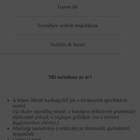
Garanciák
Személyre szabott megoldások
Szállítás & fizetés
Mit tartalmaz az ár?
A képen látható karikagyűrű pár a kiválasztott specifikáció
szerint
(Az ékszer egyedileg készül, a honlapon feltüntetett grammsúly
tájékoztató jellegű, a végleges gyűrűpár ára a méretek
függvényében eltérhet.)
Minőségi tanúsítvány (certificate) az ötvözetről, gyémántról,
drágakőről
Garancia papír