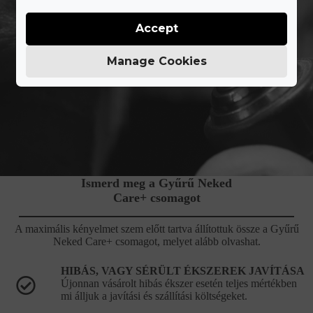
Accept
Manage Cookies
Ismerd meg a Gyűrű Neked
Care+ csomagot
A maximális kényelmet szem előtt tartva állítottuk össze a Gyűrű
Neked Care+ csomagot, melyet alább olvashat.
HIBÁS, VAGY SÉRÜLT ÉKSZEREK JAVÍTÁSA
Újonnan vásárolt hibás ékszer esetén teljes mértékben
mi álljuk a javítási és szállítási költségeket.