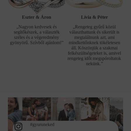
Eszter & Áron
Lívia & Péter
„Nagyon kedvesek és
„Rengeteg gyűrű közül
segítőkészek, a választék
választhattunk és sikerült is
széles és a végeredmény
megtalálnunk azt, ami
gyönyörű. Szívből ajánlom!”
mindkettőnknek tökéletesen
áll. Köszönjük a szakmai
felkészültségeteket is, amivel
rengeteg időt megspóroltatok
nekünk.”
#gyuruneked