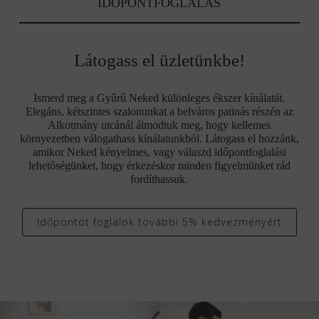
IDŐPONTFOGLALÁS
Látogass el üzletünkbe!
Ismerd meg a Gyűrű Neked különleges ékszer kínálatát.
Elegáns, kétszintes szalonunkat a belváros patinás részén az
Alkotmány utcánál álmodtuk meg, hogy kellemes
környezetben válogathass kínálatunkból. Látogass el hozzánk,
amikor Neked kényelmes, vagy válaszd időpontfoglalási
lehetőségünket, hogy érkezéskor minden figyelmünket rád
fordíthassuk.
Időpontot foglalok további 5% kedvezményért