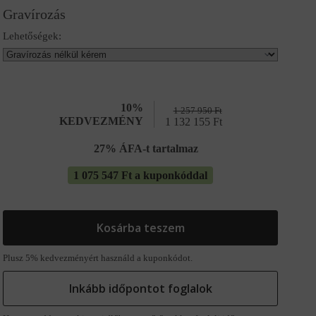
Gravírozás
Lehetőségek:
10%
1 257 950
Ft
KEDVEZMÉNY
1 132 155
Ft
27% ÁFA-t tartalmaz
1 075 547 Ft a kuponkóddal
Kosárba teszem
Plusz 5% kedvezményért használd a kuponkódot.
Inkább időpontot foglalok