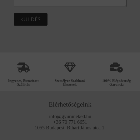
KÜLDÉS
Ingyenes, Biztosított
Személyre Szabható
100% Elégedettség
Szállítás
Ékszerek
Garancia
Elérhetőségeink
info@gyuruneked.hu
+36 70 771 6651
1055 Budapest, Bihari János utca 1.