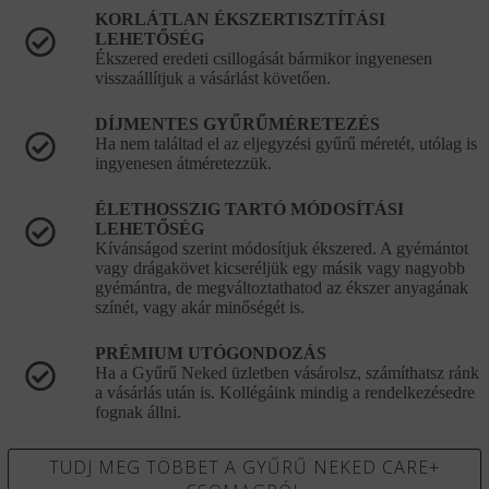
KORLÁTLAN ÉKSZERTISZTÍTÁSI
LEHETŐSÉG
Ékszered eredeti csillogását bármikor ingyenesen
visszaállítjuk a vásárlást követően.
DÍJMENTES GYŰRŰMÉRETEZÉS
Ha nem találtad el az eljegyzési gyűrű méretét, utólag is
ingyenesen átméretezzük.
ÉLETHOSSZIG TARTÓ MÓDOSÍTÁSI
LEHETŐSÉG
Kívánságod szerint módosítjuk ékszered. A gyémántot
vagy drágakövet kicseréljük egy másik vagy nagyobb
gyémántra, de megváltoztathatod az ékszer anyagának
színét, vagy akár minőségét is.
PRÉMIUM UTÓGONDOZÁS
Ha a Gyűrű Neked üzletben vásárolsz, számíthatsz ránk
a vásárlás után is. Kollégáink mindig a rendelkezésedre
fognak állni.
TUDJ MEG TÖBBET A GYŰRŰ NEKED CARE+