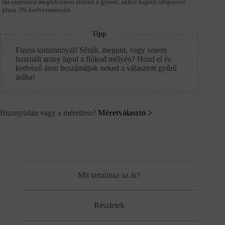
Ha szeretnéd megtekinteni élőben a gyűrűt, akkor foglalj időpontot
plusz 5% kedvezményért.
Tipp
Fizess törtarannyal! Sérült, megunt, vagy sosem
használt arany lapul a fiókod mélyén? Hozd el és
kedvező áron beszámítjuk neked a választott gyűrű
árába!
Bizonytalan vagy a méretben?
Méretválasztó >
Mit tartalmaz az ár?
Részletek