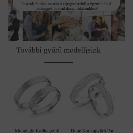
Posztolj fotókat mesebeli eljegyzésedről a #gyuruneked
hashtaggel, és csatlakozz oldakunkhoz!
További gyűrű modelljeink
Moonlight Karikagyűrű
Dune Karikagyűrű Pár