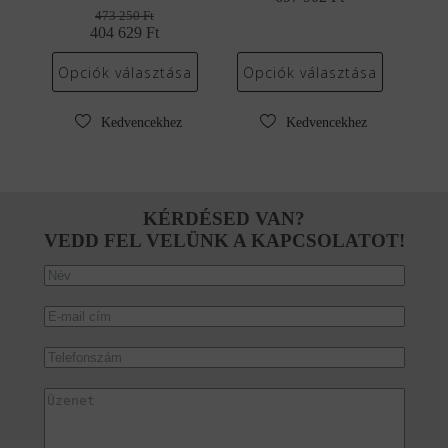
price
price
473 250
Ft
404 629
Original
Current
Ft
was:
is:
price
price
816
697
was:
is:
260 Ft.
902 Ft.
Opciók választása
Opciók választása
473
404
250 Ft.
629 Ft.
Kedvencekhez
Kedvencekhez
KÉRDÉSED VAN?
VEDD FEL VELÜNK A KAPCSOLATOT!