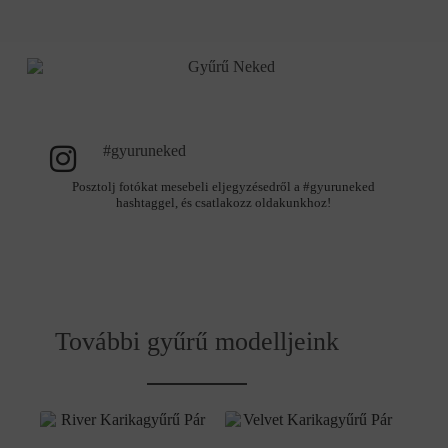
#gyuruneked
Posztolj fotókat mesebeli eljegyzésedről a #gyuruneked
hashtaggel, és csatlakozz oldakunkhoz!
További gyűrű modelljeink