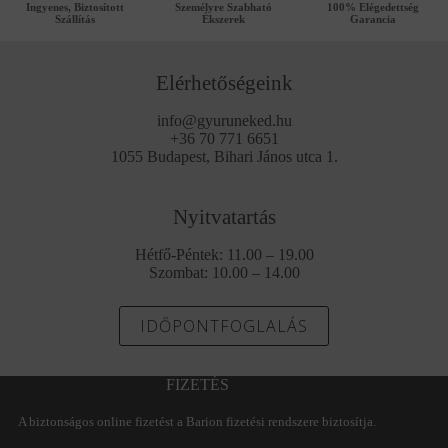
Ingyenes, Biztosított
Személyre Szabható
100% Elégedettség
Szállítás
Ékszerek
Garancia
Elérhetőségeink
info@gyuruneked.hu
+36 70 771 6651
1055 Budapest, Bihari János utca 1.
Nyitvatartás
Hétfő-Péntek: 11.00 – 19.00
Szombat: 10.00 – 14.00
IDŐPONTFOGLALÁS
FIZETÉS
A biztonságos online fizetést a Barion fizetési rendszere biztosítja.