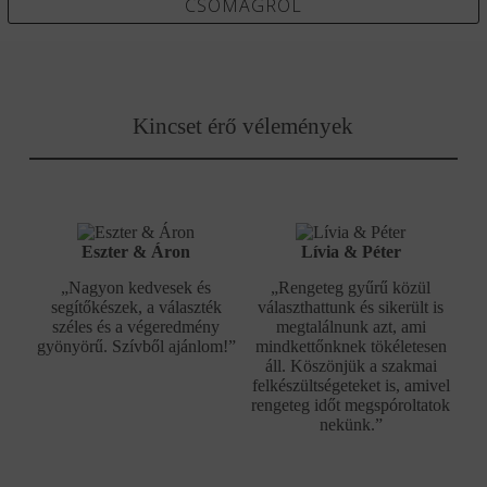
CSOMAGRÓL
Kincset érő vélemények
Eszter & Áron
Lívia & Péter
„Nagyon kedvesek és
„Rengeteg gyűrű közül
segítőkészek, a választék
választhattunk és sikerült is
széles és a végeredmény
megtalálnunk azt, ami
gyönyörű. Szívből ajánlom!”
mindkettőnknek tökéletesen
áll. Köszönjük a szakmai
felkészültségeteket is, amivel
rengeteg időt megspóroltatok
nekünk.”