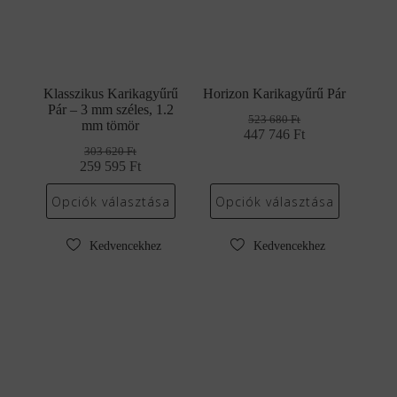
Klasszikus Karikagyűrű
Horizon Karikagyűrű Pár
Pár – 3 mm széles, 1.2
523 680
Ft
mm tömör
447 746
Original
Current
Ft
price
price
303 620
Ft
259 595
Original
Current
Ft
was:
is:
price
price
523
447
was:
is:
680 Ft.
746 Ft.
Opciók választása
Opciók választása
303
259
620 Ft.
595 Ft.
Kedvencekhez
Kedvencekhez