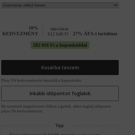
10%
680 720
Ft
KEDVEZMÉNY
27% ÁFA-t tartalmaz
612 648
Ft
582 016 Ft a kuponkóddal
Kosárba teszem
Plusz 5% kedvezményért használd a kuponkódot.
Inkább időpontot foglalok
Ha szeretnéd megtekinteni élőben a gyűrűt, akkor foglalj időpontot
plusz 5% kedvezményért.
Tipp