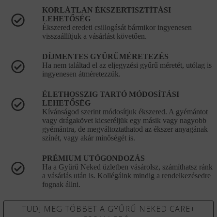
KORLÁTLAN ÉKSZERTISZTÍTÁSI
LEHETŐSÉG
Ékszered eredeti csillogását bármikor ingyenesen
visszaállítjuk a vásárlást követően.
DÍJMENTES GYŰRŰMÉRETEZÉS
Ha nem találtad el az eljegyzési gyűrű méretét, utólag is
ingyenesen átméretezzük.
ÉLETHOSSZIG TARTÓ MÓDOSÍTÁSI
LEHETŐSÉG
Kívánságod szerint módosítjuk ékszered. A gyémántot
vagy drágakövet kicseréljük egy másik vagy nagyobb
gyémántra, de megváltoztathatod az ékszer anyagának
színét, vagy akár minőségét is.
PRÉMIUM UTÓGONDOZÁS
Ha a Gyűrű Neked üzletben vásárolsz, számíthatsz ránk
a vásárlás után is. Kollégáink mindig a rendelkezésedre
fognak állni.
TUDJ MEG TÖBBET A GYŰRŰ NEKED CARE+