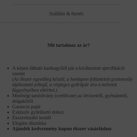
Szállítás & fizetés
Mit tartalmaz az ár?
A képen látható karikagyűrű pár a kiválasztott specifikáció
szerint
(Az ékszer egyedileg készül, a honlapon feltüntetett grammsúly
tájékoztató jellegű, a végleges gyűrűpár ára a méretek
függvényében eltérhet.)
Minőségi tanúsítvány (certificate) az ötvözetről, gyémántról,
drágakőről
Garancia papír
Exkluzív gyűrűtartó doboz
Ékszertisztító kendő
Elegáns dísztáska
Ajándék kedvezmény kupon ékszer vásárláshoz