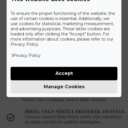
To ensure the proper functioning of the website, the
use of certain cookies is essential. Additionally, we
use cookies for statistical, marketing measurement,
and advertising purposes. These latter cookies are
loaded only after clicking the "Accept" button. For
more information about cookies, please refer to our
Privacy Policy.
Privacy Policy
Accept
Ismerd meg a Gyűrű Neked
Care+ csomagot
Manage Cookies
A maximális kényelmet szem előtt tartva állítottuk össze a Gyűrű
Neked Care+ csomagot, melyet alább olvashat.
HIBÁS, VAGY SÉRÜLT ÉKSZEREK JAVÍTÁSA
Újonnan vásárolt hibás ékszer esetén teljes mértékben
mi álljuk a javítási és szállítási költségeket.