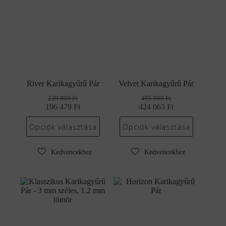
River Karikagyűrű Pár
Velvet Karikagyűrű Pár
229 800
Ft
495 980
Ft
196 479
Original
Current
Ft
424 063
Original
Current
Ft
price
price
price
price
was:
is:
was:
is:
Opciók választása
Opciók választása
229
196
495
424
800 Ft.
479 Ft.
980 Ft.
063 Ft.
Kedvencekhez
Kedvencekhez