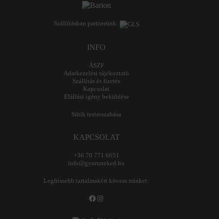
Szállításban partnerünk:
INFO
ÁSZF
Adatkezelési tájékoztató
Szállítás és fizetés
Kapcsolat
Elállási igény beküldése
Sütik testreszabása
KAPCSOLAT
+36 70 771 6651
info@gyuruneked.hu
Legfrissebb tartalmakért kövess minket:
Facebook
Instagram