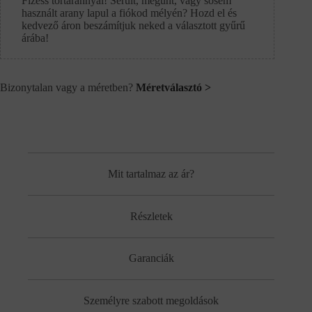
Fizess törtarannyal! Sérült, megunt, vagy sosem
használt arany lapul a fiókod mélyén? Hozd el és
kedvező áron beszámítjuk neked a választott gyűrű
árába!
Bizonytalan vagy a méretben?
Méretválasztó >
Mit tartalmaz az ár?
Részletek
Garanciák
Személyre szabott megoldások