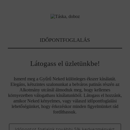
IDŐPONTFOGLALÁS
Látogass el üzletünkbe!
Ismerd meg a Gyűrű Neked különleges ékszer kínálatát.
Elegáns, kétszintes szalonunkat a belváros patinás részén az
Alkotmány utcánál álmodtuk meg, hogy kellemes
környezetben válogathass kínálatunkból. Látogass el hozzánk,
amikor Neked kényelmes, vagy válaszd időpontfoglalási
lehetőségünket, hogy érkezéskor minden figyelmünket rád
fordíthassuk.
Időpontot foglalok további 5% kedvezményért