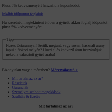
Plusz 5% kedvezményért használd a kuponkódot.
Inkább időpontot foglalok
Ha szeretnéd megtekinteni élőben a gyűrűt, akkor foglalj időpontot
plusz 5% kedvezményért.
Tipp
Fizess törtarannyal! Sérült, megunt, vagy sosem használt arany
lapul a fiókod mélyén? Hozd el és kedvező áron beszámítjuk
neked a választott gyűrű árába!
Bizonytalan vagy a méretben?
Méretválasztó >
Mit tartalmaz az ár?
Részletek
Garanciák
Személyre szabott megoldások
Szállítás & fizetés
Mit tartalmaz az ár?