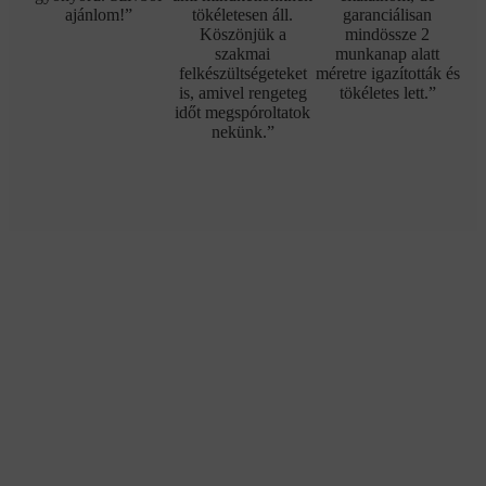
ajánlom!”
tökéletesen áll.
garanciálisan
Köszönjük a
mindössze 2
szakmai
munkanap alatt
felkészültségeteket
méretre igazították és
is, amivel rengeteg
tökéletes lett.”
időt megspóroltatok
nekünk.”