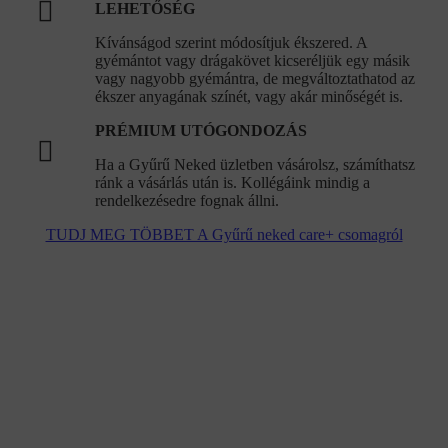
LEHETŐSÉG
Kívánságod szerint módosítjuk ékszered. A
gyémántot vagy drágakövet kicseréljük egy másik
vagy nagyobb gyémántra, de megváltoztathatod az
ékszer anyagának színét, vagy akár minőségét is.
PRÉMIUM UTÓGONDOZÁS
Ha a Gyűrű Neked üzletben vásárolsz, számíthatsz
ránk a vásárlás után is. Kollégáink mindig a
rendelkezésedre fognak állni.
TUDJ MEG TÖBBET A Gyűrű neked care+ csomagról