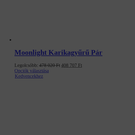
Moonlight Karikagyűrű Pár
Original
Current
Legolcsóbb:
478 020
Ft
408 707
Ft
price
price
Opciók választása
was:
is:
Kedvencekhez
478
408
020 Ft.
707 Ft.