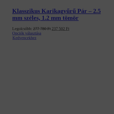
Klasszikus Karikagyűrű Pár – 2.5
mm széles, 1.2 mm tömör
Original
Current
Legolcsóbb:
277 780
Ft
237 502
Ft
price
price
Opciók választása
was:
is:
Kedvencekhez
277
237
780 Ft.
502 Ft.