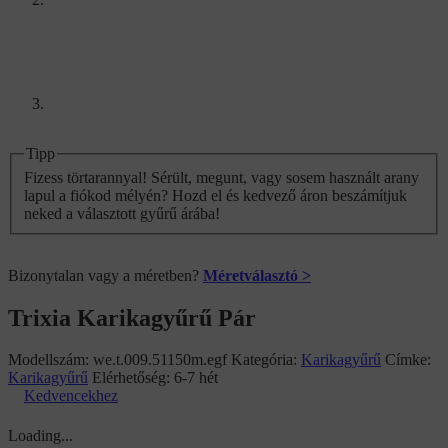
Tipp
Fizess törtarannyal! Sérült, megunt, vagy sosem használt arany
lapul a fiókod mélyén? Hozd el és kedvező áron beszámítjuk
neked a választott gyűrű árába!
Bizonytalan vagy a méretben?
Méretválasztó >
Trixia Karikagyűrű Pár
Modellszám:
we.t.009.51150m.egf
Kategória:
Karikagyűrű
Címke:
Karikagyűrű
Elérhetőség:
6-7 hét
Kedvencekhez
Loading...