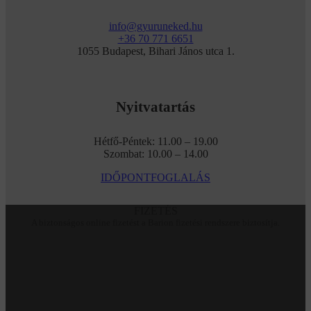
info@gyuruneked.hu
+36 70 771 6651
1055 Budapest, Bihari János utca 1.
Nyitvatartás
Hétfő-Péntek: 11.00 – 19.00
Szombat: 10.00 – 14.00
IDŐPONTFOGLALÁS
FIZETÉS
A biztonságos online fizetést a Barion fizetési rendszere biztosítja.