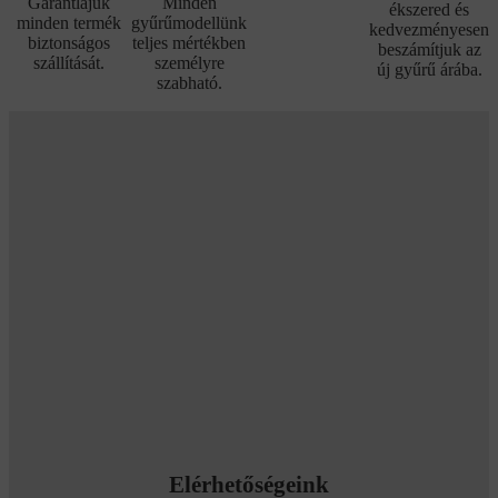
Garantlájuk
Minden
ékszered és
minden termék
gyűrűmodellünk
kedvezményesen
biztonságos
teljes mértékben
beszámítjuk az
szállítását.
személyre
új gyűrű árába.
szabható.
Elérhetőségeink