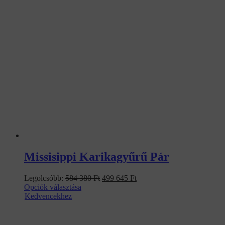
Missisippi Karikagyűrű Pár
Original
Current
Legolcsóbb:
584 380
Ft
499 645
Ft
price
price
Opciók választása
was:
is:
Kedvencekhez
584
499
380 Ft.
645 Ft.