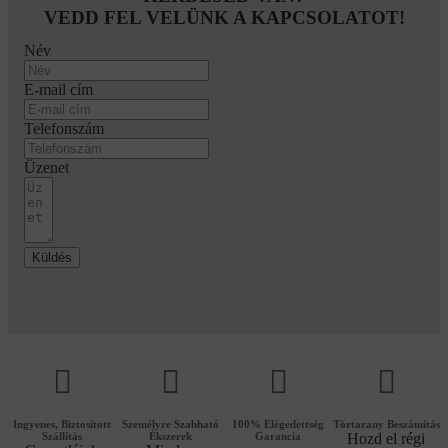
VEDD FEL VELÜNK A KAPCSOLATOT!
Név
E-mail cím
Telefonszám
Üzenet
Küldés
Ingyenes, Biztosított
Személyre Szabható
100% Elégedettség
Törtarany
Beszámítás
Szállítás
Ékszerek
Garancia
Hozd el régi