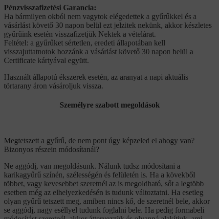
Pénzvisszafizetési Garancia:
Ha bármilyen okból nem vagytok elégedettek a gyűrűkkel és a
vásárlást követő 30 napon belül ezt jelzitek nekünk, akkor készletes
gyűrűink esetén visszafizetjük Nektek a vételárat.
Feltétel: a gyűrűket sértetlen, eredeti állapotában kell
visszajuttatnotok hozzánk a vásárlást követő 30 napon belül a
Certificate kártyával együtt.
Használt állapotú ékszerek esetén, az aranyat a napi aktuális
törtarany áron vásároljuk vissza.
Személyre szabott megoldások
Megtetszett a gyűrű, de nem pont úgy képzeled el ahogy van?
Bizonyos részein módosítanál?
Ne aggódj, van megoldásunk. Nálunk tudsz módosítani a
karikagyűrű színén, szélességén és felületén is. Ha a kövekből
többet, vagy kevesebbet szeretnél az is megoldható, sőt a legtöbb
esetben még az elhelyezkedésén is tudunk változtatni. Ha esetleg
olyan gyűrű tetszett meg, amiben nincs kő, de szeretnél bele, akkor
se aggódj, nagy eséllyel tudunk foglalni bele. Ha pedig formabeli
módosítást szeretnél, akkor áttervezzük és olyanná alakítjuk, ami