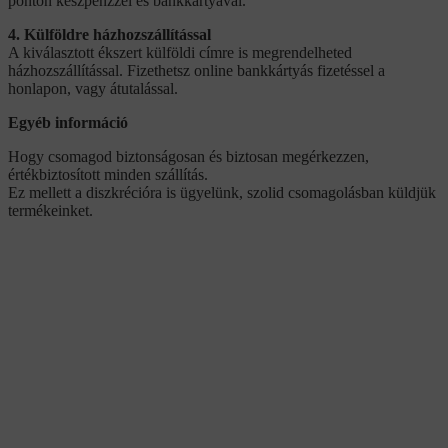
ponton készpénzzel és bankkártyával.
4. Külföldre házhozszállítással
A kiválasztott ékszert külföldi címre is megrendelheted
házhozszállítással. Fizethetsz online bankkártyás fizetéssel a
honlapon, vagy átutalással.
Egyéb információ
Hogy csomagod biztonságosan és biztosan megérkezzen,
értékbiztosított minden szállítás.
Ez mellett a diszkrécióra is ügyelünk, szolid csomagolásban küldjük
termékeinket.