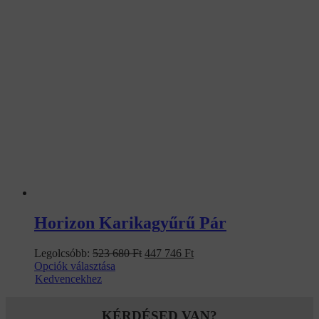
Horizon Karikagyűrű Pár
Original
Current
Legolcsóbb:
523 680
Ft
447 746
Ft
price
price
Opciók választása
was:
is:
Kedvencekhez
523
447
680 Ft.
746 Ft.
KÉRDÉSED VAN?