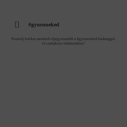
#gyuruneked
Posztolj fotókat mesebeli eljegyzésedről a #gyuruneked hashtaggel,
és csatlakozz oldakunkhoz!