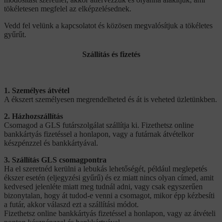
tökéletesen megfelel az elképzelésednek.
Vedd fel velünk a kapcsolatot és közösen megvalósítjuk a tökéletes
gyűrűt.
Szállítás és fizetés
1. Személyes átvétel
A ékszert személyesen megrendelheted és át is veheted üzletünkben.
2. Házhozszállítás
Csomagod a GLS futárszolgálat szállítja ki. Fizethetsz online
bankkártyás fizetéssel a honlapon, vagy a futárnak átvételkor
készpénzzel és bankkártyával.
3. Szállítás GLS csomagpontra
Ha el szeretnéd kerülni a lebukás lehetőségét, például meglepetés
ékszer esetén (eljegyzési gyűrű) és ez miatt nincs olyan címed, amit
kedvesed jelenléte miatt meg tudnál adni, vagy csak egyszerűen
bizonytalan, hogy át tudod-e venni a csomagot, mikor épp kézbesíti
a futár, akkor válaszd ezt a szállítási módot.
Fizethetsz online bankkártyás fizetéssel a honlapon, vagy az átvételi