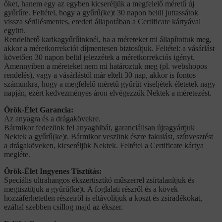
őket, hanem egy az egyben kicseréljük a megfelelő méretű új
gyűrűre. Feltétel, hogy a gyűrű(ke)t 30 napon belül juttassátok
vissza sérülésmentes, eredeti állapotában a Certificate kártyával
együtt.
Rendelhető karikagyűrűinknél, ha a méreteket mi állapítottuk meg,
akkor a méretkorrekciót díjmentesen biztosítjuk. Feltétel: a vásárlást
követően 30 napon belül jelezzétek a méretkorrekciós igényt.
Amennyiben a méreteket nem mi határoztuk meg (pl. webshopos
rendelés), vagy a vásárlástól már eltelt 30 nap, akkor is fontos
számunkra, hogy a megfelelő méretű gyűrűt viseljétek életetek nagy
napján, ezért kedvezményes áron elvégezzük Nektek a méretezést.
Örök-Élet Garancia:
Az anyagra és a drágakövekre.
Bármikor fedezünk fel anyaghibát, garanciálisan újragyártjuk
Nektek a gyűrű(ke)t. Bármikor veszünk észre fakulást, színvesztést
a drágaköveken, kicseréljük Nektek. Feltétel a Certificate kártya
megléte.
Örök-Élet Ingyenes Tisztítás:
Speciális ultrahangos ékszertisztító műszerrel zsírtalanítjuk és
megtisztítjuk a gyűrű(ke)t. A foglalati részről és a kövek
hozzáférhetetlen részeiről is eltávolítjuk a koszt és zsiradékokat,
ezáltal szebben csillog majd az ékszer.