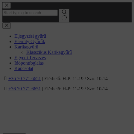
Ugrás
a
tartalomhoz
No
results
Eljegyzési gyűrű
Eternity Gyűrűk
Karikagyűrű
Klasszikus Karikagyűrű
Egyedi Tervezés
Időpontfoglalás
Kapcsolat
+36 70 771 6651
| Elérhető: H-P: 11-19 / Szo: 10-14
+36 70 771 6651
| Elérhető: H-P: 11-19 / Szo: 10-14