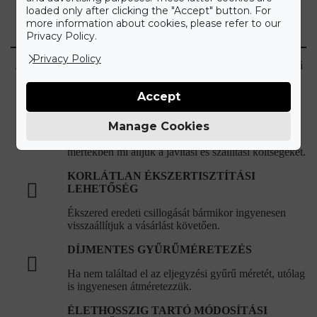
loaded only after clicking the "Accept" button. For
Ismerd meg a Gyűrű Neked
more information about cookies, please refer to our
Care+ csomagot
Privacy Policy.
Privacy Policy
A maximális kényelmet szem előtt tartva állítottuk össze a Gyűrű
Neked Care+ csomagot, melyet alább olvashat.
Accept
HIBÁS, VAGY SÉRÜLT ÉKSZEREK
JAVÍTÁSA
Manage Cookies
Újonnan vásárolt hibás ékszer esetén teljes
mértékben mi álljuk a javítási és szállítási költségeket.
KORLÁTLAN ÉKSZERTISZTÍTÁSI
LEHETŐSÉG
Ékszered eredeti csillogását bármikor ingyenesen
visszaállítjuk a vásárlást követően.
DÍJMENTES GYŰRŰMÉRETEZÉS
Ha nem találtad el az eljegyzési gyűrű méretét, utólag
is ingyenesen átméretezzük.
ÉLETHOSSZIG TARTÓ MÓDOSÍTÁSI