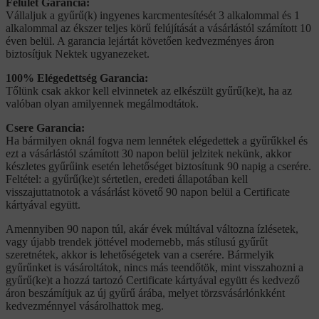
Felület Garancia:
Vállaljuk a gyűrű(k) ingyenes karcmentesítését 3 alkalommal és 1
alkalommal az ékszer teljes körű felújítását a vásárlástól számított 10
éven belül. A garancia lejártát követően kedvezményes áron
biztosítjuk Nektek ugyanezeket.
100% Elégedettség Garancia:
Tőlünk csak akkor kell elvinnetek az elkészült gyűrű(ke)t, ha az
valóban olyan amilyennek megálmodtátok.
Csere Garancia:
Ha bármilyen oknál fogva nem lennétek elégedettek a gyűrűkkel és
ezt a vásárlástól számított 30 napon belül jelzitek nekünk, akkor
készletes gyűrűink esetén lehetőséget biztosítunk 90 napig a cserére.
Feltétel: a gyűrű(ke)t sértetlen, eredeti állapotában kell
visszajuttatnotok a vásárlást követő 90 napon belül a Certificate
kártyával együtt.
Amennyiben 90 napon túl, akár évek múltával változna ízlésetek,
vagy újabb trendek jöttével modernebb, más stílusú gyűrűt
szeretnétek, akkor is lehetőségetek van a cserére. Bármelyik
gyűrűnket is vásároltátok, nincs más teendőtök, mint visszahozni a
gyűrű(ke)t a hozzá tartozó Certificate kártyával együtt és kedvező
áron beszámítjuk az új gyűrű árába, melyet törzsvásárlónkként
kedvezménnyel vásárolhattok meg.