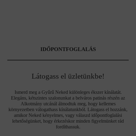
IDŐPONTFOGLALÁS
Látogass el üzletünkbe!
Ismerd meg a Gyűrű Neked különleges ékszer kínálatát.
Elegáns, kétszintes szalonunkat a belváros patinás részén az
Alkotmány utcánál álmodtuk meg, hogy kellemes
környezetben válogathass kínálatunkból. Látogass el hozzánk,
amikor Neked kényelmes, vagy válaszd időpontfoglalási
lehetőségünket, hogy érkezéskor minden figyelmünket rád
fordíthassuk.