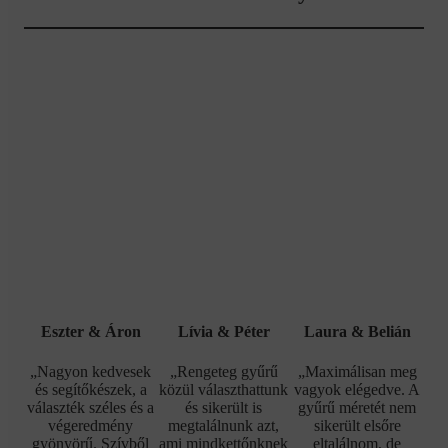
Eszter & Áron
Lívia & Péter
Laura & Belián
„Nagyon kedvesek
„Rengeteg gyűrű
„Maximálisan meg
és segítőkészek, a
közül választhattunk
vagyok elégedve. A
választék széles és a
és sikerült is
gyűrű méretét nem
végeredmény
megtalálnunk azt,
sikerült elsőre
gyönyörű. Szívből
ami mindkettőnknek
eltalálnom, de