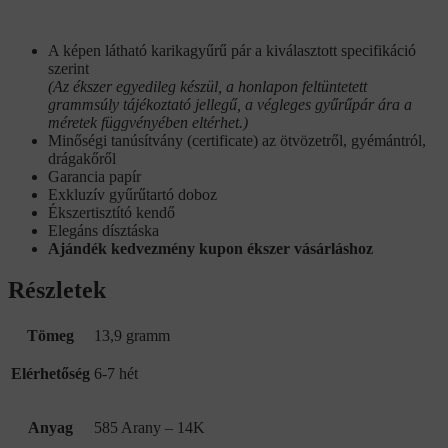
A képen látható karikagyűrű pár a kiválasztott specifikáció
szerint
(Az ékszer egyedileg készül, a honlapon feltüntetett
grammsúly tájékoztató jellegű, a végleges gyűrűpár ára a
méretek függvényében eltérhet.)
Minőségi tanúsítvány (certificate) az ötvözetről, gyémántról,
drágakőről
Garancia papír
Exkluzív gyűrűtartó doboz
Ékszertisztító kendő
Elegáns dísztáska
Ajándék kedvezmény kupon ékszer vásárláshoz
Részletek
Tömeg
13,9 gramm
Elérhetőség
6-7 hét
Anyag
585 Arany – 14K