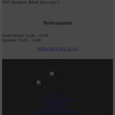
1055 Budapest, Bihari János utca 1.
Nyitvatartás
Hétfő-Péntek: 11.00 – 19.00
Szombat: 10.00 – 14.00
IDŐPONTFOGLALÁS
FIZETÉS
A biztonságos online fizetést a Barion fizetési rendszere biztosítja.
Szállításban partnerünk:
INFO
ÁSZF
Adatkezelési tájékoztató
Szállítás és fizetés
Kapcsolat
Elállási igény beküldése