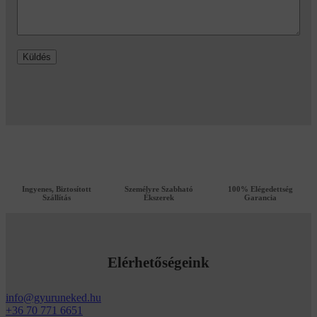
Küldés
Ingyenes, Biztosított
Személyre Szabható
100% Elégedettség
Szállítás
Ékszerek
Garancia
Elérhetőségeink
info@gyuruneked.hu
+36 70 771 6651