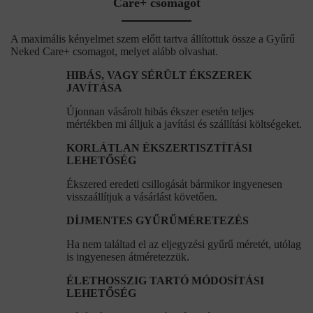
Care+ csomagot
A maximális kényelmet szem előtt tartva állítottuk össze a Gyűrű
Neked Care+ csomagot, melyet alább olvashat.
HIBÁS, VAGY SÉRÜLT ÉKSZEREK
JAVÍTÁSA
Újonnan vásárolt hibás ékszer esetén teljes
mértékben mi álljuk a javítási és szállítási költségeket.
KORLÁTLAN ÉKSZERTISZTÍTÁSI
LEHETŐSÉG
Ékszered eredeti csillogását bármikor ingyenesen
visszaállítjuk a vásárlást követően.
DÍJMENTES GYŰRŰMÉRETEZÉS
Ha nem találtad el az eljegyzési gyűrű méretét, utólag
is ingyenesen átméretezzük.
ÉLETHOSSZIG TARTÓ MÓDOSÍTÁSI
LEHETŐSÉG