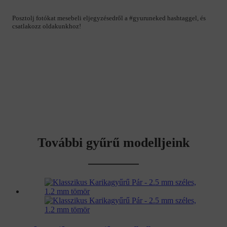
Posztolj fotókat mesebeli eljegyzésedről a #gyuruneked hashtaggel, és
csatlakozz oldakunkhoz!
További gyűrű modelljeink