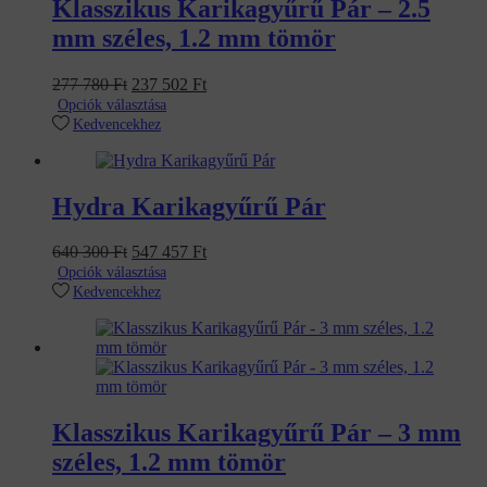
Klasszikus Karikagyűrű Pár – 2.5
mm széles, 1.2 mm tömör
Original
Current
277 780
Ft
237 502
Ft
price
price
Opciók választása
was:
is:
Kedvencekhez
277
237
780 Ft.
502 Ft.
Hydra Karikagyűrű Pár
Original
Current
640 300
Ft
547 457
Ft
price
price
Opciók választása
was:
is:
Kedvencekhez
640
547
300 Ft.
457 Ft.
Klasszikus Karikagyűrű Pár – 3 mm
széles, 1.2 mm tömör