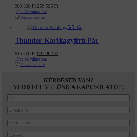
Original
Current
303 620
Ft
259 595
Ft
price
price
Opciók választása
was:
is:
Kedvencekhez
303
259
620 Ft.
595 Ft.
Thunder Karikagyűrű Pár
Original
Current
816 260
Ft
697 902
Ft
price
price
Opciók választása
was:
is:
Kedvencekhez
816
697
260 Ft.
902 Ft.
KÉRDÉSED VAN?
VEDD FEL VELÜNK A KAPCSOLATOT!