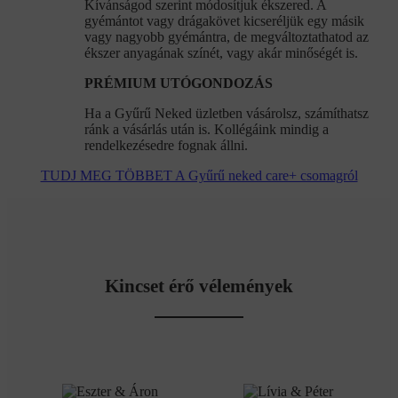
Kívánságod szerint módosítjuk ékszered. A
gyémántot vagy drágakövet kicseréljük egy másik
vagy nagyobb gyémántra, de megváltoztathatod az
ékszer anyagának színét, vagy akár minőségét is.
PRÉMIUM UTÓGONDOZÁS
Ha a Gyűrű Neked üzletben vásárolsz, számíthatsz
ránk a vásárlás után is. Kollégáink mindig a
rendelkezésedre fognak állni.
TUDJ MEG TÖBBET A Gyűrű neked care+ csomagról
Kincset érő vélemények