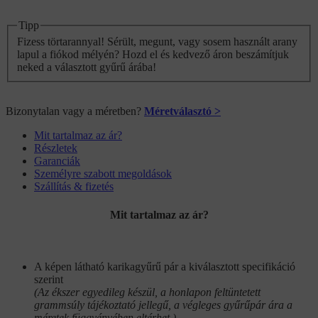
Tipp
Fizess törtarannyal! Sérült, megunt, vagy sosem használt arany
lapul a fiókod mélyén? Hozd el és kedvező áron beszámítjuk
neked a választott gyűrű árába!
Bizonytalan vagy a méretben?
Méretválasztó >
Mit tartalmaz az ár?
Részletek
Garanciák
Személyre szabott megoldások
Szállítás & fizetés
Mit tartalmaz az ár?
A képen látható karikagyűrű pár a kiválasztott specifikáció
szerint
(Az ékszer egyedileg készül, a honlapon feltüntetett
grammsúly tájékoztató jellegű, a végleges gyűrűpár ára a
méretek függvényében eltérhet.)