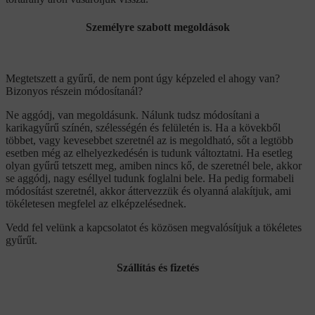
Személyre szabott megoldások
Megtetszett a gyűrű, de nem pont úgy képzeled el ahogy van?
Bizonyos részein módosítanál?
Ne aggódj, van megoldásunk. Nálunk tudsz módosítani a
karikagyűrű színén, szélességén és felületén is. Ha a kövekből
többet, vagy kevesebbet szeretnél az is megoldható, sőt a legtöbb
esetben még az elhelyezkedésén is tudunk változtatni. Ha esetleg
olyan gyűrű tetszett meg, amiben nincs kő, de szeretnél bele, akkor
se aggódj, nagy eséllyel tudunk foglalni bele. Ha pedig formabeli
módosítást szeretnél, akkor áttervezzük és olyanná alakítjuk, ami
tökéletesen megfelel az elképzelésednek.
Vedd fel velünk a kapcsolatot és közösen megvalósítjuk a tökéletes
gyűrűt.
Szállítás és fizetés