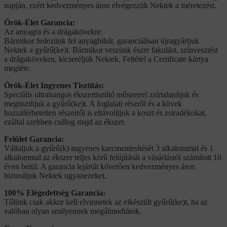
napján, ezért kedvezményes áron elvégezzük Nektek a méretezést.
Örök-Élet Garancia:
Az anyagra és a drágakövekre.
Bármikor fedezünk fel anyaghibát, garanciálisan újragyártjuk
Nektek a gyűrű(ke)t. Bármikor veszünk észre fakulást, színvesztést
a drágaköveken, kicseréljük Nektek. Feltétel a Certificate kártya
megléte.
Örök-Élet Ingyenes Tisztítás:
Speciális ultrahangos ékszertisztító műszerrel zsírtalanítjuk és
megtisztítjuk a gyűrű(ke)t. A foglalati részről és a kövek
hozzáférhetetlen részeiről is eltávolítjuk a koszt és zsiradékokat,
ezáltal szebben csillog majd az ékszer.
Felület Garancia:
Vállaljuk a gyűrű(k) ingyenes karcmentesítését 3 alkalommal és 1
alkalommal az ékszer teljes körű felújítását a vásárlástól számított 10
éven belül. A garancia lejártát követően kedvezményes áron
biztosítjuk Nektek ugyanezeket.
100% Elégedettség Garancia:
Tőlünk csak akkor kell elvinnetek az elkészült gyűrű(ke)t, ha az
valóban olyan amilyennek megálmodtátok.