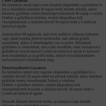
Csere Garancia:
Ha bármilyen oknál fogva nem lennétek elégedettek a gyűrűkkel és
ezt a vásárlástól számított 30 napon belül jelzitek nekünk, akkor
készletes gyűrűink esetén lehetőséget biztosítunk 90 napig a cserére.
Feltétel: a gyűrű(ke)t sértetlen, eredeti állapotában kell
visszajuttatnotok a vásárlást követő 90 napon belül a Certificate
kártyával együtt.
Amennyiben 90 napon túl, akár évek múltával változna ízlésetek,
vagy újabb trendek jöttével modernebb, más stílusú gyűrűt
szeretnétek, akkor is lehetőségetek van a cserére. Bármelyik
gyűrűnket is vásároltátok, nincs más teendőtök, mint visszahozni a
gyűrű(ke)t a hozzá tartozó Certificate kártyával együtt és kedvező
áron beszámítjuk az új gyűrű árába, melyet törzsvásárlónkként
kedvezménnyel vásárolhattok meg.
Pénzvisszafizetési Garancia:
Ha bármilyen okból nem vagytok elégedettek a gyűrűkkel és a
vásárlást követő 30 napon belül ezt jelzitek nekünk, akkor készletes
gyűrűink esetén visszafizetjük Nektek a vételárat.
Feltétel: a gyűrűket sértetlen, eredeti állapotában kell
visszajuttatnotok hozzánk a vásárlást követő 30 napon belül a
Certificate kártyával együtt.
Használt állapotú ékszerek esetén, az aranyat a napi aktuális
törtarany áron vásároljuk vissza.