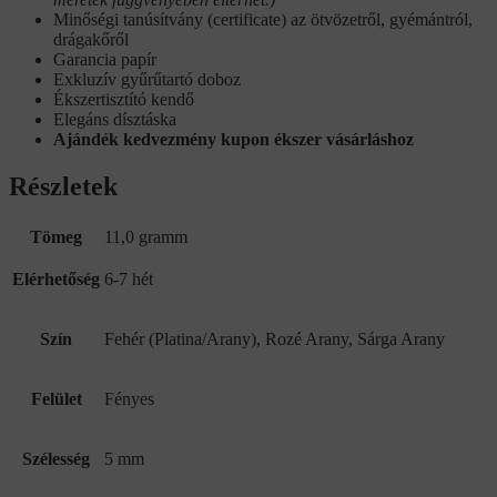
Minőségi tanúsítvány (certificate) az ötvözetről, gyémántról,
drágakőről
Garancia papír
Exkluzív gyűrűtartó doboz
Ékszertisztító kendő
Elegáns dísztáska
Ajándék kedvezmény kupon ékszer vásárláshoz
Részletek
Tömeg
11,0 gramm
Elérhetőség
6-7 hét
Szín
Fehér (Platina/Arany), Rozé Arany, Sárga Arany
Felület
Fényes
Szélesség
5 mm