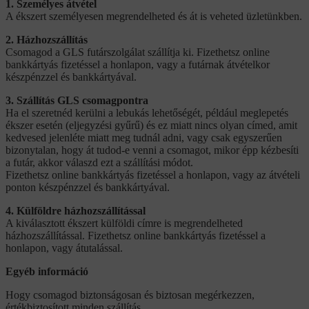
1. Személyes átvétel
A ékszert személyesen megrendelheted és át is veheted üzletünkben.
2. Házhozszállítás
Csomagod a GLS futárszolgálat szállítja ki. Fizethetsz online
bankkártyás fizetéssel a honlapon, vagy a futárnak átvételkor
készpénzzel és bankkártyával.
3. Szállítás GLS csomagpontra
Ha el szeretnéd kerülni a lebukás lehetőségét, például meglepetés
ékszer esetén (eljegyzési gyűrű) és ez miatt nincs olyan címed, amit
kedvesed jelenléte miatt meg tudnál adni, vagy csak egyszerűen
bizonytalan, hogy át tudod-e venni a csomagot, mikor épp kézbesíti
a futár, akkor válaszd ezt a szállítási módot.
Fizethetsz online bankkártyás fizetéssel a honlapon, vagy az átvételi
ponton készpénzzel és bankkártyával.
4. Külföldre házhozszállítással
A kiválasztott ékszert külföldi címre is megrendelheted
házhozszállítással. Fizethetsz online bankkártyás fizetéssel a
honlapon, vagy átutalással.
Egyéb információ
Hogy csomagod biztonságosan és biztosan megérkezzen,
értékbiztosított minden szállítás.