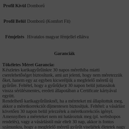
Profil Kívül
Domború
Profil Belül
Domború (Komfort Fit)
Fémjelzés
Hivatalos magyar fémjellel ellátva
Garanciák
Tökéletes Méret Garancia:
Készletes karikagyűrűinkre 30 napos mérethiba miatti
cserelehetőséget biztosítunk, ami azt jelenti, hogy nem méretezzük
őket, hanem egy az egyben kicseréljük a megfelelő méretű új
gyűrűre. Feltétel, hogy a gyűrű(ke)t 30 napon belül juttassátok
vissza sérülésmentes, eredeti állapotában a Certificate kártyával
együtt.
Rendelhető karikagyűrűinknél, ha a méreteket mi állapítottuk meg,
akkor a méretkorrekciót díjmentesen biztosítjuk. Feltétel: a vásárlást
követően 30 napon belül jelezzétek a méretkorrekciós igényt.
Amennyiben a méreteket nem mi határoztuk meg (pl. webshopos
rendelés), vagy a vásárlástól már eltelt 30 nap, akkor is fontos
számunkra, hogy a megfelelő méretű gyűrűt viseljétek életetek nagy