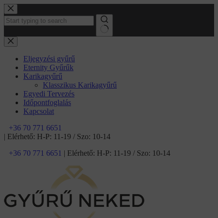
Ugrás
a
tartalomhoz
No
results
Eljegyzési gyűrű
Eternity Gyűrűk
Karikagyűrű
Klasszikus Karikagyűrű
Egyedi Tervezés
Időpontfoglalás
Kapcsolat
+36 70 771 6651
| Elérhető: H-P: 11-19 / Szo: 10-14
+36 70 771 6651
| Elérhető: H-P: 11-19 / Szo: 10-14