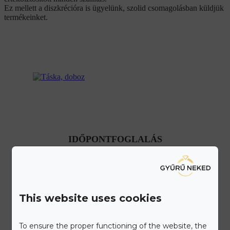
Ez mellett a diszkrécióra is ügyelünk, szolid csomagolásban küldjük
termékeinket.
IDŐPONTFOGLALÁS
Látogass el üzletünkbe!
This website uses cookies
Ismerd meg a Gyűrű Neked különleges ékszer kínálatát.
Elegáns, kétszintes szalonunkat a belváros patinás részén az
To ensure the proper functioning of the website, the