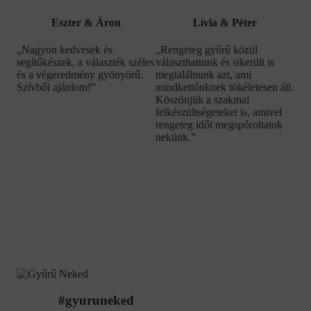
Eszter & Áron
Lívia & Péter
„Nagyon kedvesek és
„Rengeteg gyűrű közül
segítőkészek, a választék széles
választhattunk és sikerült is
és a végeredmény gyönyörű.
megtalálnunk azt, ami
Szívből ajánlom!”
mindkettőnknek tökéletesen áll.
Köszönjük a szakmai
felkészültségeteket is, amivel
rengeteg időt megspóroltatok
nekünk.”
#gyuruneked