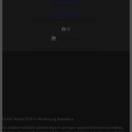
Sütik testreszabása
KAPCSOLAT
+36 70 771 6651
info@gyuruneked.hu
Legfrissebb tartalmakért kövess minket:
Facebook
Instagram
Budapest szívében az Alkotmány utcánál
Gyűrű Neked 2026 © Minden jog fenntartva.
Az oldalon található minden képi és szöveges tartalom bármilyen formában,