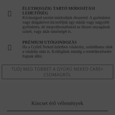
ÉLETHOSSZIG TARTÓ MÓDOSÍTÁSI
LEHETŐSÉG
Kívánságod szerint módosítjuk ékszered. A gyémántot
vagy drágakövet kicseréljük egy másik vagy nagyobb
gyémántra, de megváltoztathatod az ékszer anyagának
színét, vagy akár minőségét is.
PRÉMIUM UTÓGONDOZÁS
Ha a Gyűrű Neked üzletben vásárolsz, számíthatsz ránk
a vásárlás után is. Kollégáink mindig a rendelkezésedre
fognak állni.
TUDJ MEG TÖBBET A GYŰRŰ NEKED CARE+
CSOMAGRÓL
Kincset érő vélemények