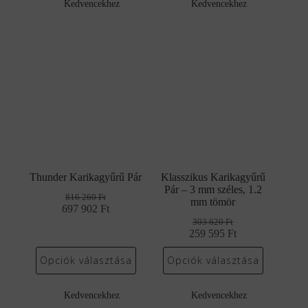
Kedvencekhez
Kedvencekhez
Thunder Karikagyűrű Pár
Klasszikus Karikagyűrű
Pár – 3 mm széles, 1.2
816 260
Ft
mm tömör
697 902
Original
Current
Ft
price
price
303 620
Ft
was:
is:
259 595
Original
Current
Ft
816
697
price
price
260 Ft.
902 Ft.
was:
is:
Opciók választása
Opciók választása
303
259
620 Ft.
595 Ft.
Kedvencekhez
Kedvencekhez