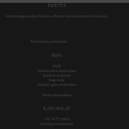
FIZETÉS
A biztonságos online fizetést a Barion fizetési rendszere biztosítja.
Szállításban partnerünk:
INFO
ÁSZF
Adatkezelési tájékoztató
Szállítás és fizetés
Kapcsolat
Elállási igény beküldése
Sütik testreszabása
KAPCSOLAT
+36 70 771 6651
info@gyuruneked.hu