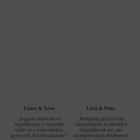
Eszter & Áron
Lívia & Péter
„Nagyon kedvesek és
„Rengeteg gyűrű közül
segítőkészek, a választék
választhattunk és sikerült is
széles és a végeredmény
megtalálnunk azt, ami
gyönyörű. Szívből ajánlom!”
mindkettőnknek tökéletesen