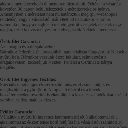
akkor a méretkorrekciót díjmentesen biztosítjuk. Feltétel: a vásárlást
követően 30 napon belül jelezzétek a méretkorrekciós igényt.
Amennyiben a méreteket nem mi határoztuk meg (pl. webshopos
rendelés), vagy a vásárlástól már eltelt 30 nap, akkor is fontos
számunkra, hogy a megfelelő méretű gyűrűt viseljétek életetek nagy
napján, ezért kedvezményes áron elvégezzük Nektek a méretezést.
Örök-Élet Garancia:
Az anyagra és a drágakövekre.
Bármikor fedezünk fel anyaghibát, garanciálisan újragyártjuk Nektek a
gyűrű(ke)t. Bármikor veszünk észre fakulást, színvesztést a
drágaköveken, kicseréljük Nektek. Feltétel a Certificate kártya
megléte.
Örök-Élet Ingyenes Tisztítás:
Speciális ultrahangos ékszertisztító műszerrel zsírtalanítjuk és
megtisztítjuk a gyűrű(ke)t. A foglalati részről és a kövek
hozzáférhetetlen részeiről is eltávolítjuk a koszt és zsiradékokat, ezáltal
szebben csillog majd az ékszer.
Felület Garancia:
Vállaljuk a gyűrű(k) ingyenes karcmentesítését 3 alkalommal és 1
alkalommal az ékszer teljes körű felújítását a vásárlástól számított 10
éven belül. A garancia lejártát követően kedvezményes áron biztosítjuk