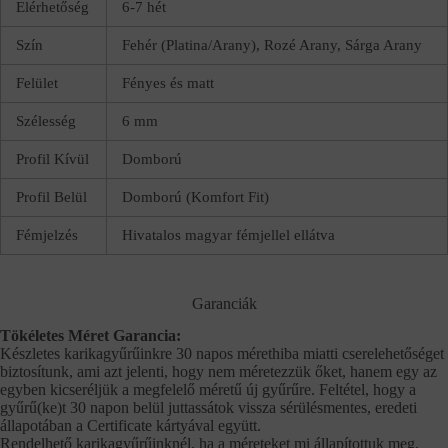
Elérhetőség
6-7 hét
Szín
Fehér (Platina/Arany), Rozé Arany, Sárga Arany
Felület
Fényes és matt
Szélesség
6 mm
Profil Kívül
Domború
Profil Belül
Domború (Komfort Fit)
Fémjelzés
Hivatalos magyar fémjellel ellátva
Garanciák
Tökéletes Méret Garancia:
Készletes karikagyűrűinkre 30 napos mérethiba miatti cserelehetőséget
biztosítunk, ami azt jelenti, hogy nem méretezzük őket, hanem egy az
egyben kicseréljük a megfelelő méretű új gyűrűre. Feltétel, hogy a
gyűrű(ke)t 30 napon belül juttassátok vissza sérülésmentes, eredeti
állapotában a Certificate kártyával együtt.
Rendelhető karikagyűrűinknél, ha a méreteket mi állapítottuk meg,