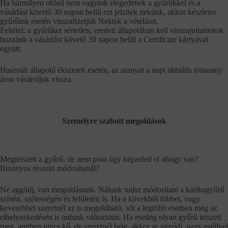
Ha bármilyen okból nem vagytok elégedettek a gyűrűkkel és a
vásárlást követő 30 napon belül ezt jelzitek nekünk, akkor készletes
gyűrűink esetén visszafizetjük Nektek a vételárat.
Feltétel: a gyűrűket sértetlen, eredeti állapotában kell visszajuttatnotok
hozzánk a vásárlást követő 30 napon belül a Certificate kártyával
együtt.
Használt állapotú ékszerek esetén, az aranyat a napi aktuális törtarany
áron vásároljuk vissza.
Személyre szabott megoldások
Megtetszett a gyűrű, de nem pont úgy képzeled el ahogy van?
Bizonyos részein módosítanál?
Ne aggódj, van megoldásunk. Nálunk tudsz módosítani a karikagyűrű
színén, szélességén és felületén is. Ha a kövekből többet, vagy
kevesebbet szeretnél az is megoldható, sőt a legtöbb esetben még az
elhelyezkedésén is tudunk változtatni. Ha esetleg olyan gyűrű tetszett
meg, amiben nincs kő, de szeretnél bele, akkor se aggódj, nagy eséllyel