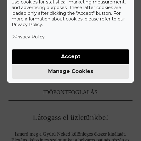
use cookies for statistical, marketing measurement,
and advertising purposes. These latter cookies are
loaded only after clicking the "Accept" button. For
more information about cookies, please refer to our
Privacy Policy.
Privacy Policy
Accept
Manage Cookies
IDŐPONTFOGLALÁS
Látogass el üzletünkbe!
Ismerd meg a Gyűrű Neked különleges ékszer kínálatát.
Elegáns, kétszintes szalonunkat a belváros patinás részén az