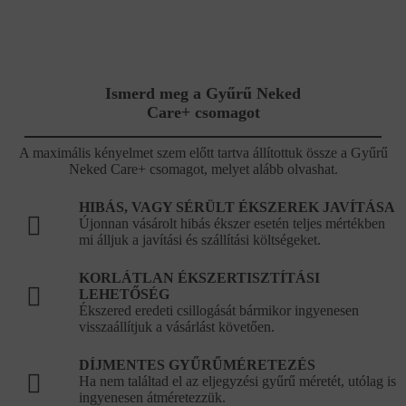
Ismerd meg a Gyűrű Neked
Care+ csomagot
A maximális kényelmet szem előtt tartva állítottuk össze a Gyűrű
Neked Care+ csomagot, melyet alább olvashat.
HIBÁS, VAGY SÉRÜLT ÉKSZEREK JAVÍTÁSA
Újonnan vásárolt hibás ékszer esetén teljes mértékben
mi álljuk a javítási és szállítási költségeket.
KORLÁTLAN ÉKSZERTISZTÍTÁSI
LEHETŐSÉG
Ékszered eredeti csillogását bármikor ingyenesen
visszaállítjuk a vásárlást követően.
DÍJMENTES GYŰRŰMÉRETEZÉS
Ha nem találtad el az eljegyzési gyűrű méretét, utólag is
ingyenesen átméretezzük.