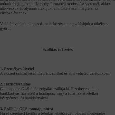
tudunk foglalni bele. Ha pedig formabeli módosítást szeretnél, akkor
áttervezzük és olyanná alakítjuk, ami tökéletesen megfelel az
elképzelésednek.
Vedd fel velünk a kapcsolatot és közösen megvalósítjuk a tökéletes
gyűrűt.
Szállítás és fizetés
1. Személyes átvétel
A ékszert személyesen megrendelheted és át is veheted üzletünkben.
2. Házhozszállítás
Csomagod a GLS futárszolgálat szállítja ki. Fizethetsz online
bankkártyás fizetéssel a honlapon, vagy a futárnak átvételkor
készpénzzel és bankkártyával.
3. Szállítás GLS csomagpontra
Ha el szeretnéd kerülni a lebukás lehetőségét, például meglepetés