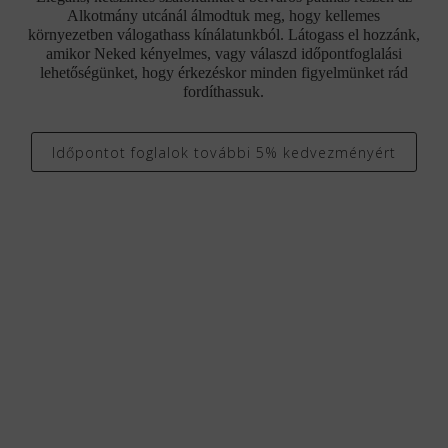
Alkotmány utcánál álmodtuk meg, hogy kellemes
környezetben válogathass kínálatunkból. Látogass el hozzánk,
amikor Neked kényelmes, vagy válaszd időpontfoglalási
lehetőségünket, hogy érkezéskor minden figyelmünket rád
fordíthassuk.
Időpontot foglalok további 5% kedvezményért