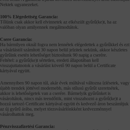
Nektek ugyanezeket.
100% Elégedettség Garancia:
Tőlünk csak akkor kell elvinnetek az elkészült gyűrű(ke)t, ha az
valóban olyan amilyennek megálmodtátok.
Csere Garancia:
Ha bármilyen oknál fogva nem lennétek elégedettek a gyűrűkkel és ezt
a vásárlástól számított 30 napon belül jelzitek nekünk, akkor készletes
gyűrűink esetén lehetőséget biztosítunk 90 napig a cserére.
Feltétel: a gyűrű(ke)t sértetlen, eredeti állapotában kell
visszajuttatnotok a vásárlást követő 90 napon belül a Certificate
kártyával együtt.
Amennyiben 90 napon túl, akár évek múltával változna ízlésetek, vagy
újabb trendek jöttével modernebb, más stílusú gyűrűt szeretnétek,
akkor is lehetőségetek van a cserére. Bármelyik gyűrűnket is
vásároltátok, nincs más teendőtök, mint visszahozni a gyűrű(ke)t a
hozzá tartozó Certificate kártyával együtt és kedvező áron beszámítjuk
az új gyűrű árába, melyet törzsvásárlónkként kedvezménnyel
vásárolhattok meg.
Pénzvisszafizetési Garancia: