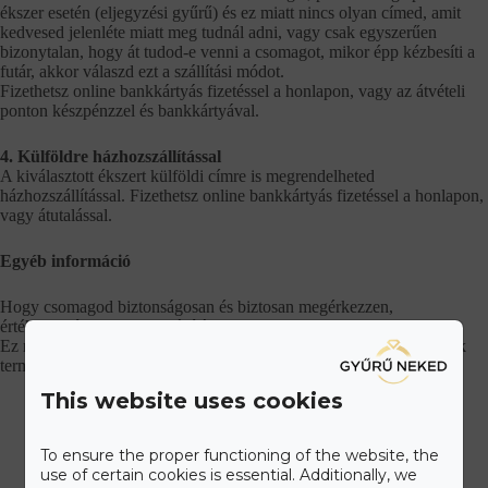
ékszer esetén (eljegyzési gyűrű) és ez miatt nincs olyan címed, amit
kedvesed jelenléte miatt meg tudnál adni, vagy csak egyszerűen
bizonytalan, hogy át tudod-e venni a csomagot, mikor épp kézbesíti a
futár, akkor válaszd ezt a szállítási módot.
Fizethetsz online bankkártyás fizetéssel a honlapon, vagy az átvételi
ponton készpénzzel és bankkártyával.
4. Külföldre házhozszállítással
A kiválasztott ékszert külföldi címre is megrendelheted
házhozszállítással. Fizethetsz online bankkártyás fizetéssel a honlapon,
vagy átutalással.
Egyéb információ
Hogy csomagod biztonságosan és biztosan megérkezzen,
értékbiztosított minden szállítás.
Ez mellett a diszkrécióra is ügyelünk, szolid csomagolásban küldjük
termékeinket.
This website uses cookies
To ensure the proper functioning of the website, the
use of certain cookies is essential. Additionally, we