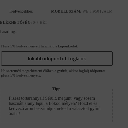
Kedvencekhez
MODELLSZÁM:
WE.T.95012ALM
ELÉRHETŐSÉG:
6-7 HÉT
Loading...
Plusz 5% kedvezményért használd a kuponkódot.
Inkább időpontot foglalok
Ha szeretnéd megtekinteni élőben a gyűrűt, akkor foglalj időpontot
plusz 5% kedvezményért.
Tipp
Fizess törtarannyal! Sérült, megunt, vagy sosem
használt arany lapul a fiókod mélyén? Hozd el és
kedvező áron beszámítjuk neked a választott gyűrű
árába!