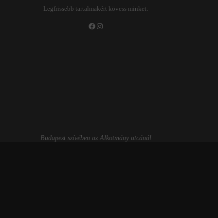
Legfrissebb tartalmakért kövess minket:
Facebook
Instagram
Budapest szívében az Alkotmány utcánál