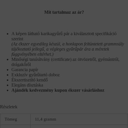
Mit tartalmaz az ár?
A képen látható karikagyűrű pár a kiválasztott specifikáció
szerint
(Az ékszer egyedileg készül, a honlapon feltüntetett grammsúly
tájékoztató jellegű, a végleges gyűrűpár ára a méretek
függvényében eltérhet.)
Minőségi tanúsítvány (certificate) az ötvözetről, gyémántról,
drágakőről
Garancia papír
Exkluzív gyűrűtartó doboz
Ékszertisztító kendő
Elegáns dísztáska
Ajándék kedvezmény kupon ékszer vásárláshoz
Részletek
Tömeg
11,4 gramm