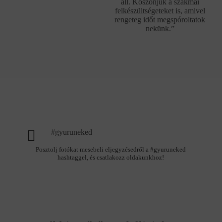
áll. Köszönjük a szakmai
felkészültségeteket is, amivel
rengeteg időt megspóroltatok
nekünk.”
#gyuruneked
Posztolj fotókat mesebeli eljegyzésedről a #gyuruneked
hashtaggel, és csatlakozz oldakunkhoz!