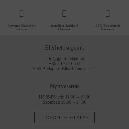
Ingyenes, Biztosított
Személyre Szabható
100% Elégedettség
Szállítás
Ékszerek
Garancia
Elérhetőségeink
info@gyuruneked.hu
+36 70 771 6651
1055 Budapest, Bihari János utca 1.
Nyitvatartás
Hétfő-Péntek: 11.00 – 19.00
Szombat: 10.00 – 14.00
IDŐPONTFOGLALÁS