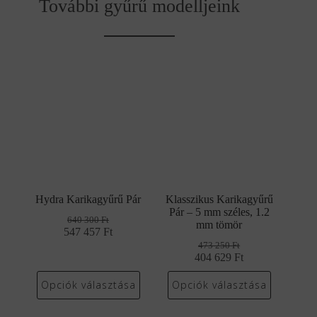
További gyűrű modelljeink
Hydra Karikagyűrű Pár
Klasszikus Karikagyűrű
Pár – 5 mm széles, 1.2
640 300
Ft
mm tömör
547 457
Original
Current
Ft
price
price
473 250
Ft
was:
is:
404 629
Original
Current
Ft
640
547
price
price
300 Ft.
457 Ft.
was:
is:
Opciók választása
Opciók választása
473
404
250 Ft.
629 Ft.