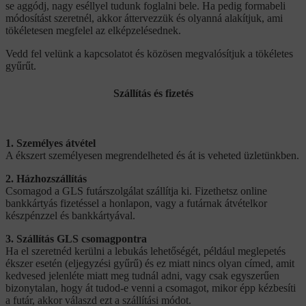
se aggódj, nagy eséllyel tudunk foglalni bele. Ha pedig formabeli
módosítást szeretnél, akkor áttervezzük és olyanná alakítjuk, ami
tökéletesen megfelel az elképzelésednek.
Vedd fel velünk a kapcsolatot és közösen megvalósítjuk a tökéletes
gyűrűt.
Szállítás és fizetés
1. Személyes átvétel
A ékszert személyesen megrendelheted és át is veheted üzletünkben.
2. Házhozszállítás
Csomagod a GLS futárszolgálat szállítja ki. Fizethetsz online
bankkártyás fizetéssel a honlapon, vagy a futárnak átvételkor
készpénzzel és bankkártyával.
3. Szállítás GLS csomagpontra
Ha el szeretnéd kerülni a lebukás lehetőségét, például meglepetés
ékszer esetén (eljegyzési gyűrű) és ez miatt nincs olyan címed, amit
kedvesed jelenléte miatt meg tudnál adni, vagy csak egyszerűen
bizonytalan, hogy át tudod-e venni a csomagot, mikor épp kézbesíti
a futár, akkor válaszd ezt a szállítási módot.