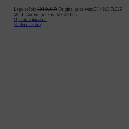
Legolcsóbb:
384 910
Ft
Original price was: 384 910 Ft.
329
098
Ft
Current price is: 329 098 Ft.
Opciók választása
Kedvencekhez