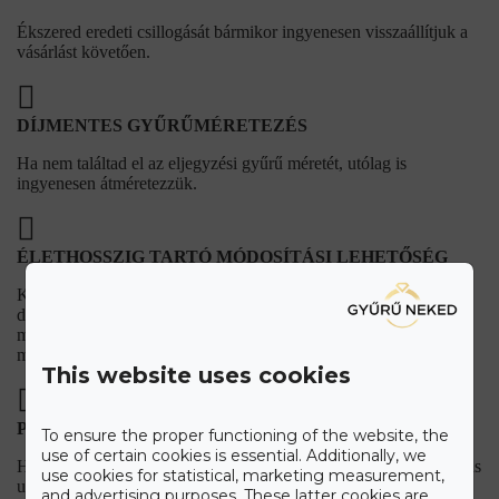
Ékszered eredeti csillogását bármikor ingyenesen visszaállítjuk a
vásárlást követően.
DÍJMENTES GYŰRŰMÉRETEZÉS
Ha nem találtad el az eljegyzési gyűrű méretét, utólag is
ingyenesen átméretezzük.
ÉLETHOSSZIG TARTÓ MÓDOSÍTÁSI LEHETŐSÉG
Kívánságod szerint módosítjuk ékszered. A gyémántot vagy
drágakövet kicseréljük egy másik vagy nagyobb gyémántra, de
megváltoztathatod az ékszer anyagának színét, vagy akár
minőségét is.
This website uses cookies
PRÉMIUM UTÓGONDOZÁS
To ensure the proper functioning of the website, the
use of certain cookies is essential. Additionally, we
Ha a Gyűrű Neked üzletben vásárolsz, számíthatsz ránk a vásárlás
use cookies for statistical, marketing measurement,
után is. Kollégáink mindig a rendelkezésedre fognak állni.
and advertising purposes. These latter cookies are