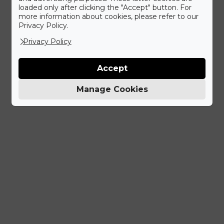
loaded only after clicking the "Accept" button. For
TUDJ MEG TÖBBET A Gyűrű neked care+ csomagról
more information about cookies, please refer to our
Privacy Policy.
Privacy Policy
Accept
Manage Cookies