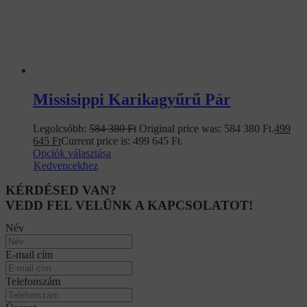
Missisippi Karikagyűrű Pár
Legolcsóbb:
584 380
Ft
Original price was: 584 380 Ft.
499
645
Ft
Current price is: 499 645 Ft.
Opciók választása
Kedvencekhez
KÉRDÉSED VAN?
VEDD FEL VELÜNK A KAPCSOLATOT!
Név
E-mail cím
Telefonszám