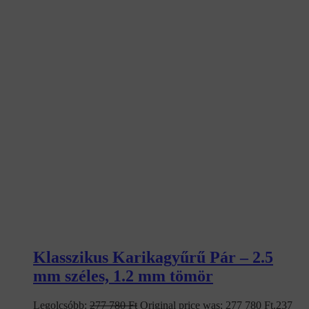
Klasszikus Karikagyűrű Pár – 2.5
mm széles, 1.2 mm tömör
Legolcsóbb:
277 780
Ft
Original price was: 277 780 Ft.
237