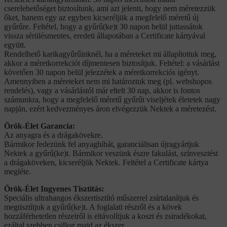
cserelehetőséget biztosítunk, ami azt jelenti, hogy nem méretezzük
őket, hanem egy az egyben kicseréljük a megfelelő méretű új
gyűrűre. Feltétel, hogy a gyűrű(ke)t 30 napon belül juttassátok
vissza sérülésmentes, eredeti állapotában a Certificate kártyával
együtt.
Rendelhető karikagyűrűinknél, ha a méreteket mi állapítottuk meg,
akkor a méretkorrekciót díjmentesen biztosítjuk. Feltétel: a vásárlást
követően 30 napon belül jelezzétek a méretkorrekciós igényt.
Amennyiben a méreteket nem mi határoztuk meg (pl. webshopos
rendelés), vagy a vásárlástól már eltelt 30 nap, akkor is fontos
számunkra, hogy a megfelelő méretű gyűrűt viseljétek életetek nagy
napján, ezért kedvezményes áron elvégezzük Nektek a méretezést.
Örök-Élet Garancia:
Az anyagra és a drágakövekre.
Bármikor fedezünk fel anyaghibát, garanciálisan újragyártjuk
Nektek a gyűrű(ke)t. Bármikor veszünk észre fakulást, színvesztést
a drágaköveken, kicseréljük Nektek. Feltétel a Certificate kártya
megléte.
Örök-Élet Ingyenes Tisztítás:
Speciális ultrahangos ékszertisztító műszerrel zsírtalanítjuk és
megtisztítjuk a gyűrű(ke)t. A foglalati részről és a kövek
hozzáférhetetlen részeiről is eltávolítjuk a koszt és zsiradékokat,
ezáltal szebben csillog majd az ékszer.