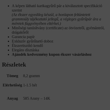
A képen látható karikagyűrű pár a kiválasztott specifikáció
szerint
(Az ékszer egyedileg készül, a honlapon feltüntetett
grammsúly tájékoztató jellegű, a végleges gyűrűpár ára a
méretek függvényében eltérhet.)
Minőségi tanúsítvány (certificate) az ötvözetről, gyémántról,
drágakőről
Garancia papír
Exkluzív gyűrűtartó doboz
Ékszertisztító kendő
Elegáns dísztáska
Ajándék kedvezmény kupon ékszer vásárláshoz
Részletek
Tömeg
8,2 gramm
Elérhetőség
1-1.5 hét
Anyag
585 Arany – 14K