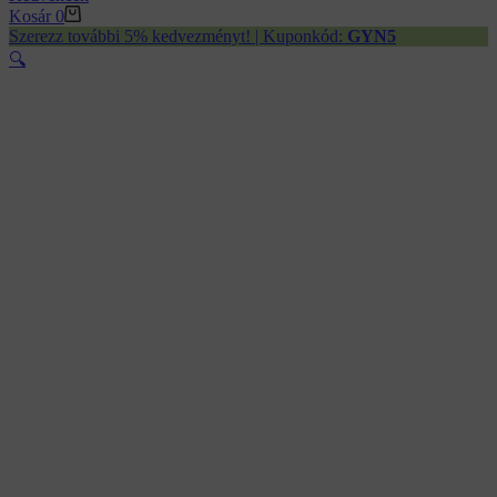
Kosár
0
Szerezz további 5% kedvezményt! | Kuponkód:
GYN5
🔍