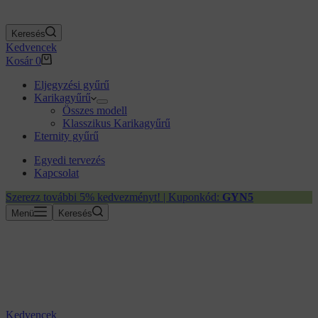
Keresés
Kedvencek
Kosár
0
Eljegyzési gyűrű
Karikagyűrű
Összes modell
Klasszikus Karikagyűrű
Eternity gyűrű
Egyedi tervezés
Kapcsolat
Szerezz további 5% kedvezményt! | Kuponkód:
GYN5
Menü
Keresés
Kedvencek