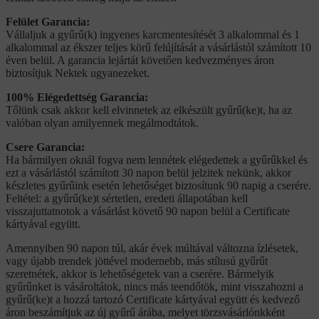
Felület Garancia:
Vállaljuk a gyűrű(k) ingyenes karcmentesítését 3 alkalommal és 1
alkalommal az ékszer teljes körű felújítását a vásárlástól számított 10
éven belül. A garancia lejártát követően kedvezményes áron
biztosítjuk Nektek ugyanezeket.
100% Elégedettség Garancia:
Tőlünk csak akkor kell elvinnetek az elkészült gyűrű(ke)t, ha az
valóban olyan amilyennek megálmodtátok.
Csere Garancia:
Ha bármilyen oknál fogva nem lennétek elégedettek a gyűrűkkel és
ezt a vásárlástól számított 30 napon belül jelzitek nekünk, akkor
készletes gyűrűink esetén lehetőséget biztosítunk 90 napig a cserére.
Feltétel: a gyűrű(ke)t sértetlen, eredeti állapotában kell
visszajuttatnotok a vásárlást követő 90 napon belül a Certificate
kártyával együtt.
Amennyiben 90 napon túl, akár évek múltával változna ízlésetek,
vagy újabb trendek jöttével modernebb, más stílusú gyűrűt
szeretnétek, akkor is lehetőségetek van a cserére. Bármelyik
gyűrűnket is vásároltátok, nincs más teendőtök, mint visszahozni a
gyűrű(ke)t a hozzá tartozó Certificate kártyával együtt és kedvező
áron beszámítjuk az új gyűrű árába, melyet törzsvásárlónkként