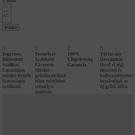
Üzenet
Küldés
Ingyenes,
Személyre
100%
Törtarany
Biztosított
Szabható
Elégedettség
Beszámítás
Szállítás
Ékszerek
Garancia
Hozd el régi
Garantlájuk
Minden
ékszered és
minden termék
gyűrűmodellünk
kedvezményesen
biztonságos
teljes mértékben
beszámítjuk az
szállítását.
személyre
új gyűrű árába.
szabható.