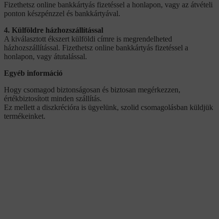
Fizethetsz online bankkártyás fizetéssel a honlapon, vagy az átvételi
ponton készpénzzel és bankkártyával.
4. Külföldre házhozszállítással
A kiválasztott ékszert külföldi címre is megrendelheted
házhozszállítással. Fizethetsz online bankkártyás fizetéssel a
honlapon, vagy átutalással.
Egyéb információ
Hogy csomagod biztonságosan és biztosan megérkezzen,
értékbiztosított minden szállítás.
Ez mellett a diszkrécióra is ügyelünk, szolid csomagolásban küldjük
termékeinket.