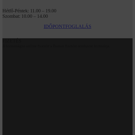
Hétfő-Péntek: 11.00 – 19.00
Szombat: 10.00 – 14.00
IDŐPONTFOGLALÁS
FIZETÉS
A biztonságos online fizetést a Barion fizetési rendszere biztosítja.