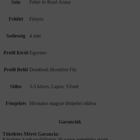
Szín
Fehér és Rozé Arany
Felület
Fényes
Szélesség
4 mm
Profil Kívül
Egyenes
Profil Belül
Domború (Komfort Fit)
Stílus
3-5 köves, Lapos, Vésett
Fémjelzés
Hivatalos magyar fémjellel ellátva
Garanciák
Tökéletes Méret Garancia:
Készletes karikagyűrűinkre 30 napos mérethiba miatti