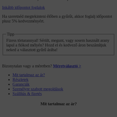
Inkább időpontot foglalok
Ha szeretnéd megtekinteni élőben a gyűrűt, akkor foglalj időpontot
plusz 5% kedvezményért.
Tipp
Fizess törtarannyal! Sérült, megunt, vagy sosem használt arany
lapul a fiókod mélyén? Hozd el és kedvező áron beszámítjuk
neked a választott gyűrű árába!
Bizonytalan vagy a méretben?
Méretválasztó >
Mit tartalmaz az ár?
Részletek
Garanciák
Személyre szabott megoldások
Szállítás & fizetés
Mit tartalmaz az ár?