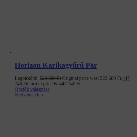
Horizon Karikagyűrű Pár
Legolcsóbb:
523 680
Ft
Original price was: 523 680 Ft.
447
746
Ft
Current price is: 447 746 Ft.
Opciók választása
Kedvencekhez