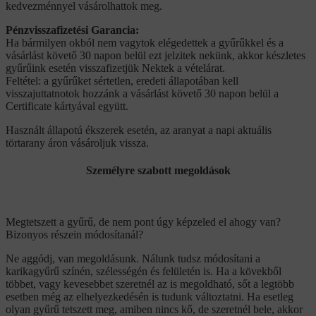
kedvezménnyel vásárolhattok meg.
Pénzvisszafizetési Garancia:
Ha bármilyen okból nem vagytok elégedettek a gyűrűkkel és a
vásárlást követő 30 napon belül ezt jelzitek nekünk, akkor készletes
gyűrűink esetén visszafizetjük Nektek a vételárat.
Feltétel: a gyűrűket sértetlen, eredeti állapotában kell
visszajuttatnotok hozzánk a vásárlást követő 30 napon belül a
Certificate kártyával együtt.
Használt állapotú ékszerek esetén, az aranyat a napi aktuális
törtarany áron vásároljuk vissza.
Személyre szabott megoldások
Megtetszett a gyűrű, de nem pont úgy képzeled el ahogy van?
Bizonyos részein módosítanál?
Ne aggódj, van megoldásunk. Nálunk tudsz módosítani a
karikagyűrű színén, szélességén és felületén is. Ha a kövekből
többet, vagy kevesebbet szeretnél az is megoldható, sőt a legtöbb
esetben még az elhelyezkedésén is tudunk változtatni. Ha esetleg
olyan gyűrű tetszett meg, amiben nincs kő, de szeretnél bele, akkor