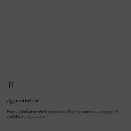
#gyuruneked
Posztolj fotókat mesebeli eljegyzésedről a #gyuruneked hashtaggel, és
csatlakozz oldakunkhoz!