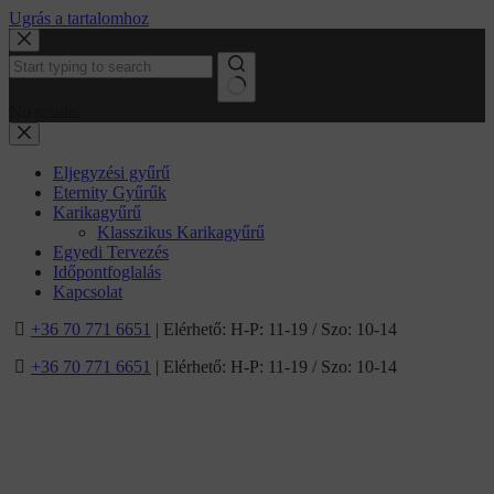
Ugrás a tartalomhoz
No results
Eljegyzési gyűrű
Eternity Gyűrűk
Karikagyűrű
Klasszikus Karikagyűrű
Egyedi Tervezés
Időpontfoglalás
Kapcsolat
+36 70 771 6651
| Elérhető: H-P: 11-19 / Szo: 10-14
+36 70 771 6651
| Elérhető: H-P: 11-19 / Szo: 10-14