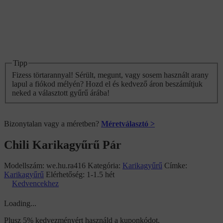
Tipp
Fizess törtarannyal! Sérült, megunt, vagy sosem használt arany
lapul a fiókod mélyén? Hozd el és kedvező áron beszámítjuk
neked a választott gyűrű árába!
Bizonytalan vagy a méretben?
Méretválasztó >
Chili Karikagyűrű Pár
Modellszám:
we.hu.ra416
Kategória:
Karikagyűrű
Címke:
Karikagyűrű
Elérhetőség:
1-1.5 hét
Kedvencekhez
Loading...
Plusz 5% kedvezményért használd a kuponkódot.