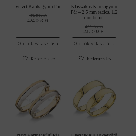
Velvet Karikagyűrű Pár
Klasszikus Karikagyűrű
Pár – 2.5 mm széles, 1.2
495 980
Ft
mm tömör
424 063
Original
Current
Ft
price
price
277 780
Ft
was:
is:
237 502
Original
Current
Ft
495
424
price
price
980 Ft.
063 Ft.
was:
is:
Opciók választása
Opciók választása
277
237
780 Ft.
502 Ft.
Kedvencekhez
Kedvencekhez
Navi Karikagyűrű Pár
Klasszikus Karikagyűrű