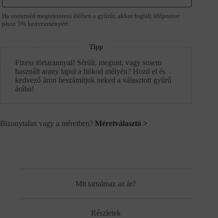
Ha szeretnéd megtekinteni élőben a gyűrűt, akkor foglalj időpontot
plusz 5% kedvezményért.
Tipp
Fizess törtarannyal! Sérült, megunt, vagy sosem
használt arany lapul a fiókod mélyén? Hozd el és
kedvező áron beszámítjuk neked a választott gyűrű
árába!
Bizonytalan vagy a méretben?
Méretválasztó >
Mit tartalmaz az ár?
Részletek