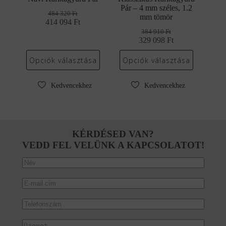
Pár – 4 mm széles, 1.2
484 320
Ft
mm tömör
414 094
Original
Current
Ft
price
price
384 910
Ft
was:
is:
329 098
Original
Current
Ft
484
414
price
price
320 Ft.
094 Ft.
was:
is:
Opciók választása
Opciók választása
384
329
910 Ft.
098 Ft.
Kedvencekhez
Kedvencekhez
KÉRDÉSED VAN?
VEDD FEL VELÜNK A KAPCSOLATOT!