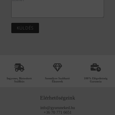
KÜLDÉS
Ingyenes, Biztosított
Személyre Szabható
100% Elégedettség
Szállítás
Ékszerek
Garancia
Elérhetőségeink
info@gyuruneked.hu
+36 70 771 6651