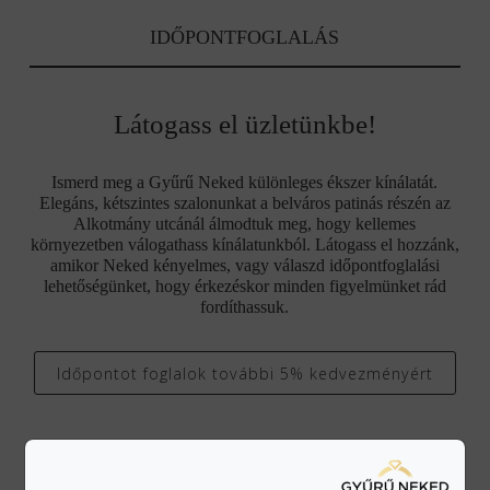
IDŐPONTFOGLALÁS
Látogass el üzletünkbe!
Ismerd meg a Gyűrű Neked különleges ékszer kínálatát.
Elegáns, kétszintes szalonunkat a belváros patinás részén az
Alkotmány utcánál álmodtuk meg, hogy kellemes
környezetben válogathass kínálatunkból. Látogass el hozzánk,
amikor Neked kényelmes, vagy válaszd időpontfoglalási
lehetőségünket, hogy érkezéskor minden figyelmünket rád
fordíthassuk.
Időpontot foglalok további 5% kedvezményért