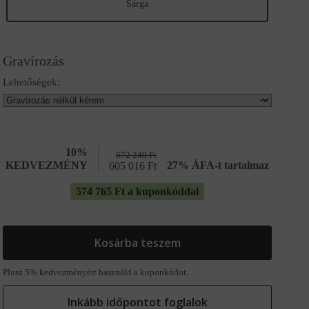
Sárga
Gravírozás
Lehetőségek:
10%
672 240
Ft
KEDVEZMÉNY
27% ÁFA-t tartalmaz
605 016
Ft
574 765 Ft a kuponkóddal
Kosárba teszem
Plusz 5% kedvezményért használd a kuponkódot.
Inkább időpontot foglalok