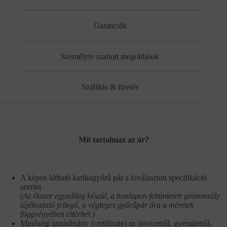
Garanciák
Személyre szabott megoldások
Szállítás & fizetés
Mit tartalmaz az ár?
A képen látható karikagyűrű pár a kiválasztott specifikáció
szerint
(Az ékszer egyedileg készül, a honlapon feltüntetett grammsúly
tájékoztató jellegű, a végleges gyűrűpár ára a méretek
függvényében eltérhet.)
Minőségi tanúsítvány (certificate) az ötvözetről, gyémántról,