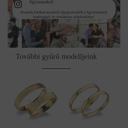
#gyuruneked
Posztolj fotókat mesebeli eljegyzésedről a #gyuruneked
hashtaggel, és csatlakozz oldakunkhoz!
További gyűrű modelljeink