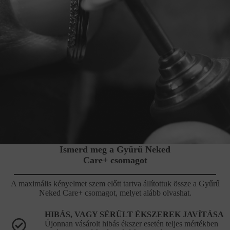
Ismerd meg a Gyűrű Neked
Care+ csomagot
A maximális kényelmet szem előtt tartva állítottuk össze a Gyűrű
Neked Care+ csomagot, melyet alább olvashat.
HIBÁS, VAGY SÉRÜLT ÉKSZEREK JAVÍTÁSA
Újonnan vásárolt hibás ékszer esetén teljes mértékben