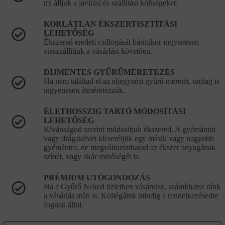
mi álljuk a javítási és szállítási költségeket.
KORLÁTLAN ÉKSZERTISZTÍTÁSI
LEHETŐSÉG
Ékszered eredeti csillogását bármikor ingyenesen
visszaállítjuk a vásárlást követően.
DÍJMENTES GYŰRŰMÉRETEZÉS
Ha nem találtad el az eljegyzési gyűrű méretét, utólag is
ingyenesen átméretezzük.
ÉLETHOSSZIG TARTÓ MÓDOSÍTÁSI
LEHETŐSÉG
Kívánságod szerint módosítjuk ékszered. A gyémántot
vagy drágakövet kicseréljük egy másik vagy nagyobb
gyémántra, de megváltoztathatod az ékszer anyagának
színét, vagy akár minőségét is.
PRÉMIUM UTÓGONDOZÁS
Ha a Gyűrű Neked üzletben vásárolsz, számíthatsz ránk
a vásárlás után is. Kollégáink mindig a rendelkezésedre
fognak állni.