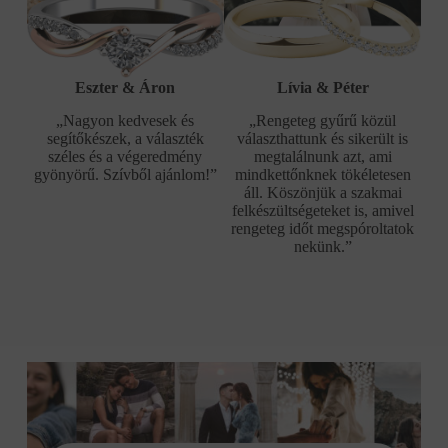
Eszter & Áron
Lívia & Péter
„Nagyon kedvesek és
„Rengeteg gyűrű közül
segítőkészek, a választék
választhattunk és sikerült is
széles és a végeredmény
megtalálnunk azt, ami
gyönyörű. Szívből ajánlom!”
mindkettőnknek tökéletesen
áll. Köszönjük a szakmai
felkészültségeteket is, amivel
rengeteg időt megspóroltatok
nekünk.”