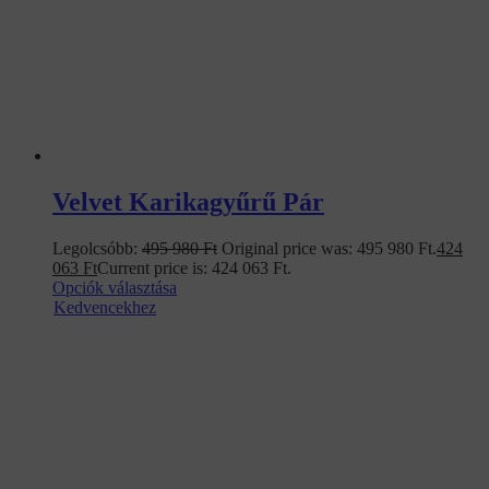
Velvet Karikagyűrű Pár
Legolcsóbb:
495 980
Ft
Original price was: 495 980 Ft.
424
063
Ft
Current price is: 424 063 Ft.
Opciók választása
Kedvencekhez