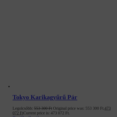
Tokyo Karikagyűrű Pár
Legolcsóbb:
553 300
Ft
Original price was: 553 300 Ft.
473
072
Ft
Current price is: 473 072 Ft.