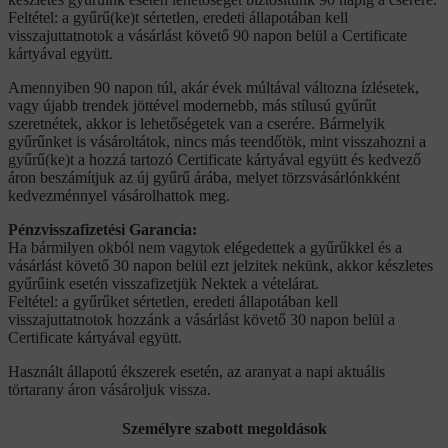
Feltétel: a gyűrű(ke)t sértetlen, eredeti állapotában kell
visszajuttatnotok a vásárlást követő 90 napon belül a Certificate
kártyával együtt.
Amennyiben 90 napon túl, akár évek múltával változna ízlésetek,
vagy újabb trendek jöttével modernebb, más stílusú gyűrűt
szeretnétek, akkor is lehetőségetek van a cserére. Bármelyik
gyűrűnket is vásároltátok, nincs más teendőtök, mint visszahozni a
gyűrű(ke)t a hozzá tartozó Certificate kártyával együtt és kedvező
áron beszámítjuk az új gyűrű árába, melyet törzsvásárlónkként
kedvezménnyel vásárolhattok meg.
Pénzvisszafizetési Garancia:
Ha bármilyen okból nem vagytok elégedettek a gyűrűkkel és a
vásárlást követő 30 napon belül ezt jelzitek nekünk, akkor készletes
gyűrűink esetén visszafizetjük Nektek a vételárat.
Feltétel: a gyűrűket sértetlen, eredeti állapotában kell
visszajuttatnotok hozzánk a vásárlást követő 30 napon belül a
Certificate kártyával együtt.
Használt állapotú ékszerek esetén, az aranyat a napi aktuális
törtarany áron vásároljuk vissza.
Személyre szabott megoldások