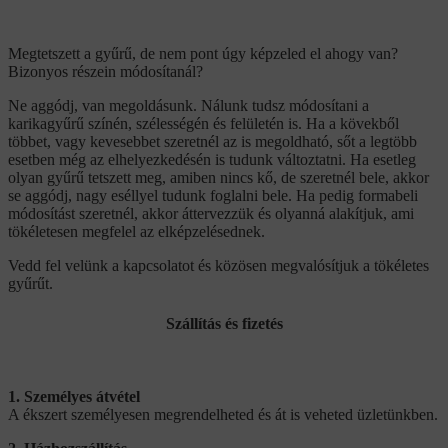
Megtetszett a gyűrű, de nem pont úgy képzeled el ahogy van?
Bizonyos részein módosítanál?
Ne aggódj, van megoldásunk. Nálunk tudsz módosítani a
karikagyűrű színén, szélességén és felületén is. Ha a kövekből
többet, vagy kevesebbet szeretnél az is megoldható, sőt a legtöbb
esetben még az elhelyezkedésén is tudunk változtatni. Ha esetleg
olyan gyűrű tetszett meg, amiben nincs kő, de szeretnél bele, akkor
se aggódj, nagy eséllyel tudunk foglalni bele. Ha pedig formabeli
módosítást szeretnél, akkor áttervezzük és olyanná alakítjuk, ami
tökéletesen megfelel az elképzelésednek.
Vedd fel velünk a kapcsolatot és közösen megvalósítjuk a tökéletes
gyűrűt.
Szállítás és fizetés
1. Személyes átvétel
A ékszert személyesen megrendelheted és át is veheted üzletünkben.