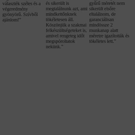
és sikerült is
gyűrű méretét nem
választék széles és a
megtalálnunk azt, ami
sikerült elsőre
végeredmény
mindkettőnknek
eltalálnom, de
gyönyörű. Szívből
tökéletesen áll.
garanciálisan
ajánlom!”
Köszönjük a szakmai
mindössze 2
felkészültségeteket is,
munkanap alatt
amivel rengeteg időt
méretre igazították és
megspóroltatok
tökéletes lett.”
nekünk.”