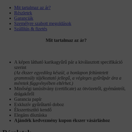
Mit tartalmaz az ár?
Részletek
Garanciák
Személyre szabott megoldások
Szállítás & fizetés
Mit tartalmaz az ár?
A képen látható karikagyűrű pár a kiválasztott specifikáció
szerint
(Az ékszer egyedileg készül, a honlapon feltüntetett
grammsúly tájékoztató jellegű, a végleges gyűrűpár ára a
méretek függvényében eltérhet.)
Minőségi tanúsítvány (certificate) az ötvözetről, gyémántról,
drágakőről
Garancia papír
Exkluzív gyűrűtartó doboz
Ékszertisztító kendő
Elegáns dísztáska
Ajándék kedvezmény kupon ékszer vásárláshoz