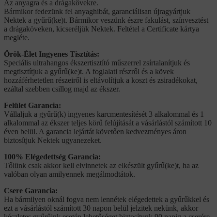
Az anyagra és a drágakövekre.
Bármikor fedezünk fel anyaghibát, garanciálisan újragyártjuk
Nektek a gyűrű(ke)t. Bármikor veszünk észre fakulást, színvesztést
a drágaköveken, kicseréljük Nektek. Feltétel a Certificate kártya
megléte.
Örök-Élet Ingyenes Tisztítás:
Speciális ultrahangos ékszertisztító műszerrel zsírtalanítjuk és
megtisztítjuk a gyűrű(ke)t. A foglalati részről és a kövek
hozzáférhetetlen részeiről is eltávolítjuk a koszt és zsiradékokat,
ezáltal szebben csillog majd az ékszer.
Felület Garancia:
Vállaljuk a gyűrű(k) ingyenes karcmentesítését 3 alkalommal és 1
alkalommal az ékszer teljes körű felújítását a vásárlástól számított 10
éven belül. A garancia lejártát követően kedvezményes áron
biztosítjuk Nektek ugyanezeket.
100% Elégedettség Garancia:
Tőlünk csak akkor kell elvinnetek az elkészült gyűrű(ke)t, ha az
valóban olyan amilyennek megálmodtátok.
Csere Garancia:
Ha bármilyen oknál fogva nem lennétek elégedettek a gyűrűkkel és
ezt a vásárlástól számított 30 napon belül jelzitek nekünk, akkor
készletes gyűrűink esetén lehetőséget biztosítunk 90 napig a cserére.