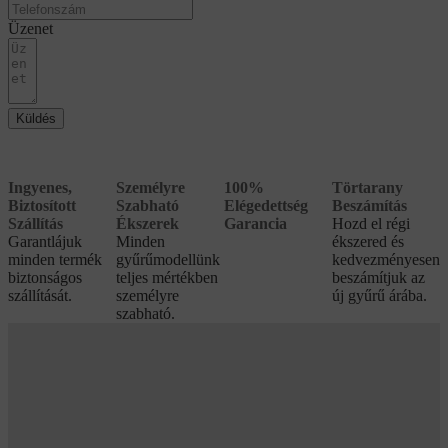
Üzenet
Küldés
Ingyenes,
Személyre
100%
Törtarany
Biztosított
Szabható
Elégedettség
Beszámítás
Szállítás
Ékszerek
Garancia
Hozd el régi
Garantlájuk
Minden
ékszered és
minden termék
gyűrűmodellünk
kedvezményesen
biztonságos
teljes mértékben
beszámítjuk az
szállítását.
személyre
új gyűrű árába.
szabható.