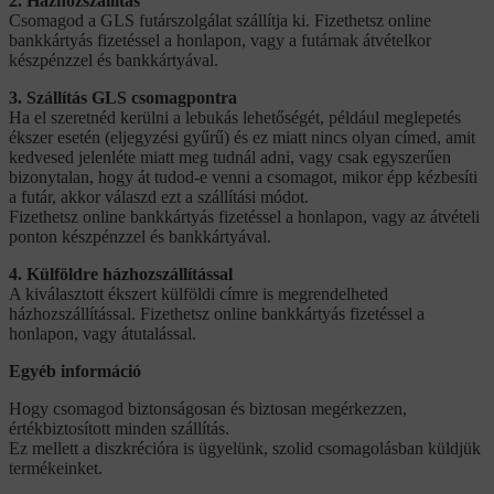
2. Házhozszállítás
Csomagod a GLS futárszolgálat szállítja ki. Fizethetsz online
bankkártyás fizetéssel a honlapon, vagy a futárnak átvételkor
készpénzzel és bankkártyával.
3. Szállítás GLS csomagpontra
Ha el szeretnéd kerülni a lebukás lehetőségét, például meglepetés
ékszer esetén (eljegyzési gyűrű) és ez miatt nincs olyan címed, amit
kedvesed jelenléte miatt meg tudnál adni, vagy csak egyszerűen
bizonytalan, hogy át tudod-e venni a csomagot, mikor épp kézbesíti
a futár, akkor válaszd ezt a szállítási módot.
Fizethetsz online bankkártyás fizetéssel a honlapon, vagy az átvételi
ponton készpénzzel és bankkártyával.
4. Külföldre házhozszállítással
A kiválasztott ékszert külföldi címre is megrendelheted
házhozszállítással. Fizethetsz online bankkártyás fizetéssel a
honlapon, vagy átutalással.
Egyéb információ
Hogy csomagod biztonságosan és biztosan megérkezzen,
értékbiztosított minden szállítás.
Ez mellett a diszkrécióra is ügyelünk, szolid csomagolásban küldjük
termékeinket.