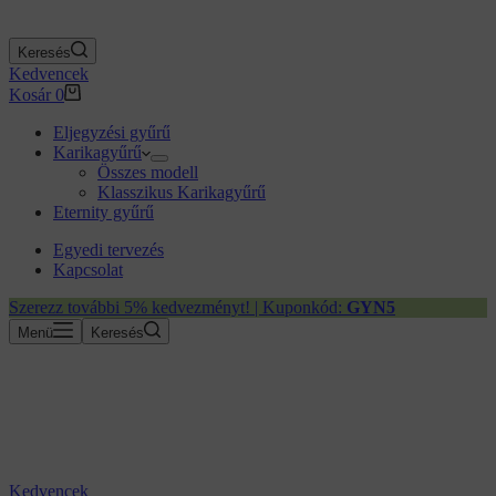
Keresés
Kedvencek
Kosár
0
Eljegyzési gyűrű
Karikagyűrű
Összes modell
Klasszikus Karikagyűrű
Eternity gyűrű
Egyedi tervezés
Kapcsolat
Szerezz további 5% kedvezményt! | Kuponkód:
GYN5
Menü
Keresés
Kedvencek