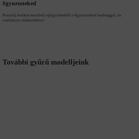
#gyuruneked
Posztolj fotókat mesebeli eljegyzésedről a #gyuruneked hashtaggel, és
csatlakozz oldakunkhoz!
További gyűrű modelljeink