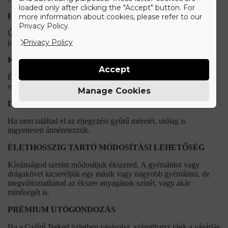
loaded only after clicking the "Accept" button. For
HIBÁS, VAGY SÉRÜLT ÉKSZEREK JAVÍTÁSA
more information about cookies, please refer to our
Privacy Policy.
Újonnan vásárolt hibás ékszer esetén teljes mértékben mi álljuk a
Privacy Policy
javítási és szállítási költségeket.
KORLÁTLAN ÉKSZERTISZTÍTÁSI LEHETŐSÉG
Accept
Ékszered eredeti csillogását bármikor ingyenesen visszaállítjuk a
vásárlást követően.
Manage Cookies
DÍJMENTES GYŰRŰMÉRETEZÉS
Ha nem találtad el az eljegyzési gyűrű méretét, utólag is
ingyenesen átméretezzük.
ÉLETHOSSZIG TARTÓ MÓDOSÍTÁSI LEHETŐSÉG
Kívánságod szerint módosítjuk ékszered. A gyémántot vagy
drágakövet kicseréljük egy másik vagy nagyobb gyémántra, de
megváltoztathatod az ékszer anyagának színét, vagy akár
minőségét is.
PRÉMIUM UTÓGONDOZÁS
Ha a Gyűrű Neked üzletben vásárolsz, számíthatsz ránk a vásárlás