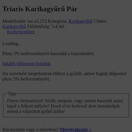
Triaris Karikagyűrű Pár
Modellszám:
we.a3.153
Kategória:
Karikagyűrű
Címke:
Karikagyűrű
Elérhetőség:
3-4 hét
Kedvencekhez
Loading...
Plusz 5% kedvezményért használd a kuponkódot.
Inkább időpontot foglalok
Ha szeretnéd megtekinteni élőben a gyűrűt, akkor foglalj időpontot
plusz 5% kedvezményért.
Tipp
Fizess törtarannyal! Sérült, megunt, vagy sosem használt arany
lapul a fiókod mélyén? Hozd el és kedvező áron beszámítjuk
neked a választott gyűrű árába!
Bizonytalan vagy a méretben?
Méretválasztó >