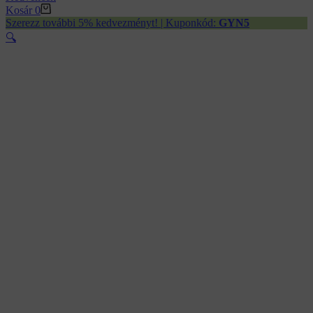
Kosár
0
Szerezz további 5% kedvezményt! | Kuponkód:
GYN5
🔍