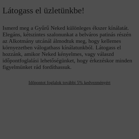
Látogass el üzletünkbe!
Ismerd meg a Gyűrű Neked különleges ékszer kínálatát.
Elegáns, kétszintes szalonunkat a belváros patinás részén
az Alkotmány utcánál álmodtuk meg, hogy kellemes
környezetben válogathass kínálatunkból. Látogass el
hozzánk, amikor Neked kényelmes, vagy válaszd
időpontfoglalási lehetőségünket, hogy érkezéskor minden
figyelmünket rád fordíthassuk.
Időpontot foglalok további 5% kedvezményért