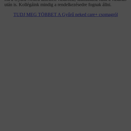
után is. Kollégáink mindig a rendelkezésedre fognak állni.
TUDJ MEG TÖBBET A Gyűrű neked care+ csomagról