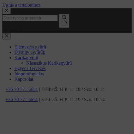
Ugrás a tartalomhoz
No results
Eljegyzési gyűrű
Eternity Gyűrűk
Karikagyűrű
Klasszikus Karikagyűrű
Egyedi Tervezés
Időpontfoglalás
Kapcsolat
+36 70 771 6651
| Elérhető: H-P: 11-19 / Szo: 10-14
+36 70 771 6651
| Elérhető: H-P: 11-19 / Szo: 10-14