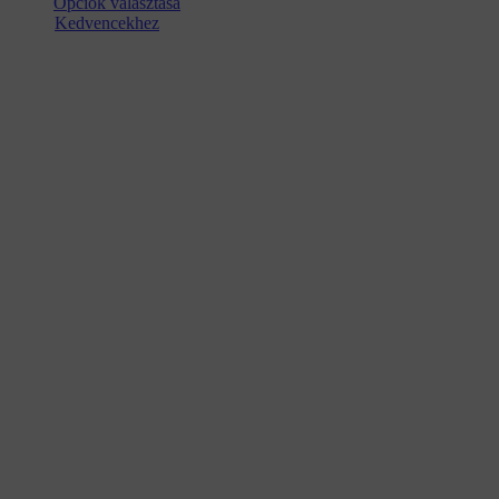
Opciók választása
Kedvencekhez