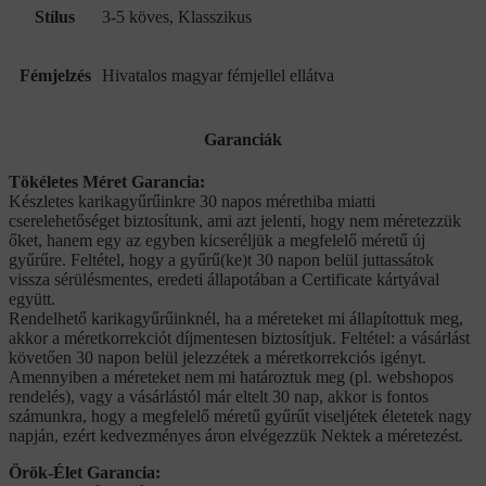
Stílus
3-5 köves, Klasszikus
Fémjelzés
Hivatalos magyar fémjellel ellátva
Garanciák
Tökéletes Méret Garancia:
Készletes karikagyűrűinkre 30 napos mérethiba miatti
cserelehetőséget biztosítunk, ami azt jelenti, hogy nem méretezzük
őket, hanem egy az egyben kicseréljük a megfelelő méretű új
gyűrűre. Feltétel, hogy a gyűrű(ke)t 30 napon belül juttassátok
vissza sérülésmentes, eredeti állapotában a Certificate kártyával
együtt.
Rendelhető karikagyűrűinknél, ha a méreteket mi állapítottuk meg,
akkor a méretkorrekciót díjmentesen biztosítjuk. Feltétel: a vásárlást
követően 30 napon belül jelezzétek a méretkorrekciós igényt.
Amennyiben a méreteket nem mi határoztuk meg (pl. webshopos
rendelés), vagy a vásárlástól már eltelt 30 nap, akkor is fontos
számunkra, hogy a megfelelő méretű gyűrűt viseljétek életetek nagy
napján, ezért kedvezményes áron elvégezzük Nektek a méretezést.
Örök-Élet Garancia: