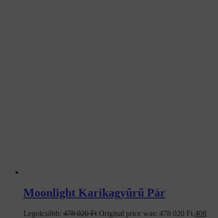
Moonlight Karikagyűrű Pár
Legolcsóbb:
478 020
Ft
Original price was: 478 020 Ft.
408