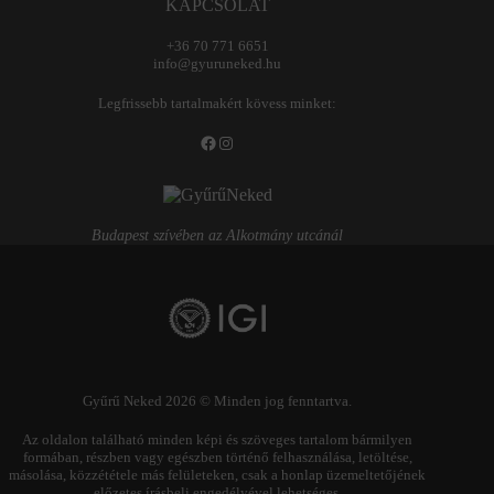
KAPCSOLAT
+36 70 771 6651
info@gyuruneked.hu
Legfrissebb tartalmakért kövess minket:
Facebook
Instagram
Budapest szívében az Alkotmány utcánál
Gyűrű Neked 2026 © Minden jog fenntartva.
Az oldalon található minden képi és szöveges tartalom bármilyen
formában, részben vagy egészben történő felhasználása, letöltése,
másolása, közzététele más felületeken, csak a honlap üzemeltetőjének
előzetes írásbeli engedélyével lehetséges.