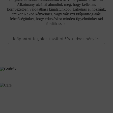
Alkotmány utcánál álmodtuk meg, hogy kellemes
környezetben válogathass kínálatunkból. Látogass el hozzánk,
amikor Neked kényelmes, vagy válaszd időpontfoglalási
lehetőségünket, hogy érkezéskor minden figyelmünket rád
fordíthassuk.
Időpontot foglalok további 5% kedvezményért