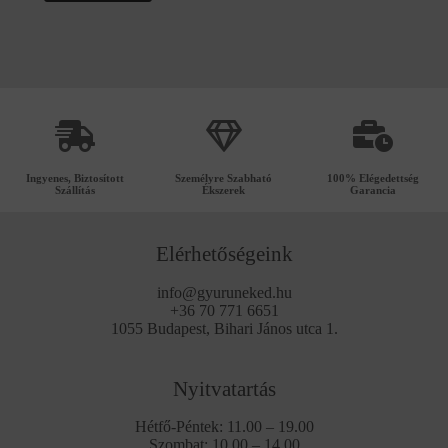
Ingyenes, Biztosított
Személyre Szabható
100% Elégedettség
Szállítás
Ékszerek
Garancia
Elérhetőségeink
info@gyuruneked.hu
+36 70 771 6651
1055 Budapest, Bihari János utca 1.
Nyitvatartás
Hétfő-Péntek: 11.00 – 19.00
Szombat: 10.00 – 14.00