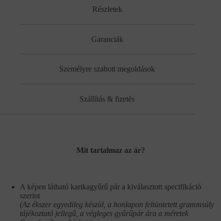
Részletek
Garanciák
Személyre szabott megoldások
Szállítás & fizetés
Mit tartalmaz az ár?
A képen látható karikagyűrű pár a kiválasztott specifikáció
szerint
(Az ékszer egyedileg készül, a honlapon feltüntetett grammsúly
tájékoztató jellegű, a végleges gyűrűpár ára a méretek