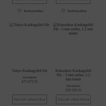
380 Ft.
645 Ft.
473
404
250 Ft.
629 Ft.
Kedvencekhez
Kedvencekhez
Tokyo Karikagyűrű Pár
Klasszikus Karikagyűrű
Pár – 3 mm széles, 1.2
553 300
Ft
mm tömör
473 072
Original
Current
Ft
price
price
303 620
Ft
was:
is:
259 595
Original
Current
Ft
553
473
price
price
300 Ft.
072 Ft.
was:
is:
Opciók választása
Opciók választása
303
259