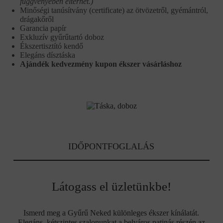
függvényében eltérhet.)
Minőségi tanúsítvány (certificate) az ötvözetről, gyémántról,
drágakőről
Garancia papír
Exkluzív gyűrűtartó doboz
Ékszertisztító kendő
Elegáns dísztáska
Ajándék kedvezmény kupon ékszer vásárláshoz
IDŐPONTFOGLALÁS
Látogass el üzletünkbe!
Ismerd meg a Gyűrű Neked különleges ékszer kínálatát.
Elegáns, kétszintes szalonunkat a belváros patinás részén az