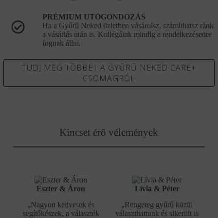
PRÉMIUM UTÓGONDOZÁS
Ha a Gyűrű Neked üzletben vásárolsz, számíthatsz ránk
a vásárlás után is. Kollégáink mindig a rendelkezésedre
fognak állni.
TUDJ MEG TÖBBET A GYŰRŰ NEKED CARE+
CSOMAGRÓL
Kincset érő vélemények
Eszter & Áron
Lívia & Péter
„Nagyon kedvesek és
„Rengeteg gyűrű közül
segítőkészek, a választék
választhattunk és sikerült is