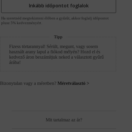
Inkább időpontot foglalok
Ha szeretnéd megtekinteni élőben a gyűrűt, akkor foglalj időpontot
plusz 5% kedvezményért.
Tipp
Fizess törtarannyal! Sérült, megunt, vagy sosem
használt arany lapul a fiókod mélyén? Hozd el és
kedvező áron beszámítjuk neked a választott gyűrű
árába!
Bizonytalan vagy a méretben?
Méretválasztó >
Mit tartalmaz az ár?