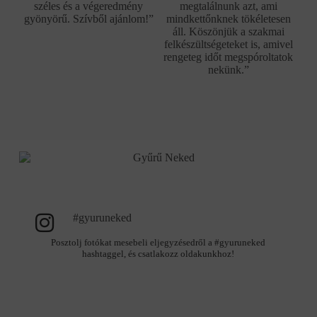
széles és a végeredmény
megtalálnunk azt, ami
gyönyörű. Szívből ajánlom!”
mindkettőnknek tökéletesen
áll. Köszönjük a szakmai
felkészültségeteket is, amivel
rengeteg időt megspóroltatok
nekünk.”
#gyuruneked
Posztolj fotókat mesebeli eljegyzésedről a #gyuruneked
hashtaggel, és csatlakozz oldakunkhoz!