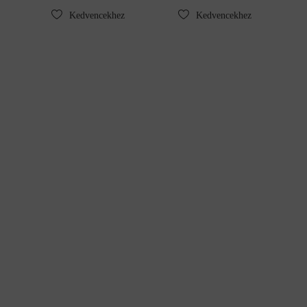
620 Ft.
595 Ft.
Kedvencekhez
Kedvencekhez