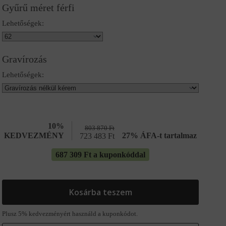
Gyűrű méret férfi
Lehetőségek:
Gravírozás
Lehetőségek:
10%
803 870
Ft
KEDVEZMÉNY
27% ÁFA-t tartalmaz
723 483
Ft
687 309 Ft a kuponkóddal
Kosárba teszem
Plusz 5% kedvezményért használd a kuponkódot.