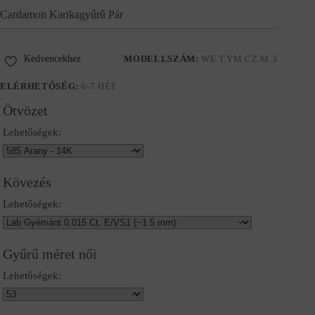
Cardamon Karikagyűrű Pár
Kedvencekhez
MODELLSZÁM:
WE.T.YM.CZ.M.3
ELÉRHETŐSÉG:
6-7 HÉT
Ötvözet
Lehetőségek:
Kövezés
Lehetőségek:
Gyűrű méret női
Lehetőségek: