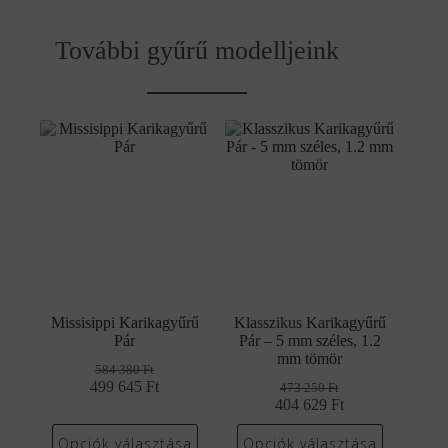
További gyűrű modelljeink
Missisippi Karikagyűrű
Klasszikus Karikagyűrű
Pár
Pár – 5 mm széles, 1.2
mm tömör
584 380
Ft
499 645
Original
Current
Ft
473 250
Ft
price
price
404 629
Original
Current
Ft
was:
is:
price
price
584
499
was:
is:
Opciók választása
Opciók választása