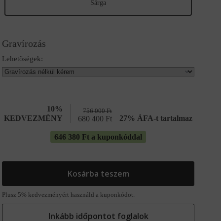
Sárga
Gravírozás
Lehetőségek:
10%
756 000
Ft
KEDVEZMÉNY
27% ÁFA-t tartalmaz
680 400
Ft
646 380 Ft a kuponkóddal
Kosárba teszem
Plusz 5% kedvezményért használd a kuponkódot.
Inkább időpontot foglalok