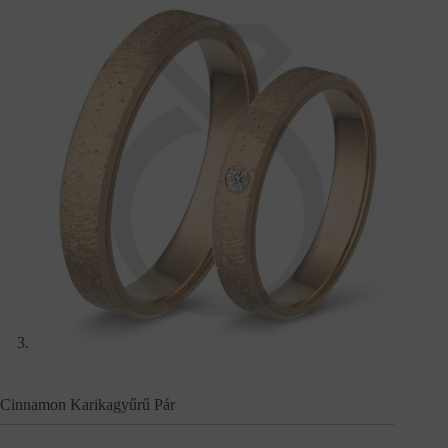
Cinnamon Karikagyűrű Pár