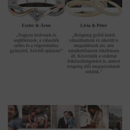
Eszter & Áron
Lívia & Péter
„Nagyon kedvesek és
„Rengeteg gyűrű közül
segítőkészek, a választék
választhattunk és sikerült is
széles és a végeredmény
megtalálnunk azt, ami
gyönyörű. Szívből ajánlom!”
mindkettőnknek tökéletesen
áll. Köszönjük a szakmai
felkészültségeteket is, amivel
rengeteg időt megspóroltatok
nekünk.”