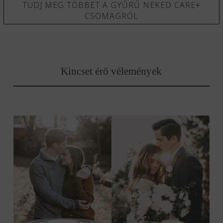
TUDJ MEG TÖBBET A GYŰRŰ NEKED CARE+
CSOMAGRÓL
Kincset érő vélemények