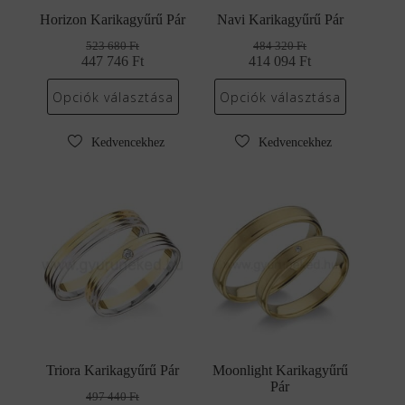
Horizon Karikagyűrű Pár
Navi Karikagyűrű Pár
523 680
Ft
484 320
Ft
447 746
Original
Current
Ft
414 094
Original
Current
Ft
price
price
price
price
was:
is:
was:
is:
Opciók választása
Opciók választása
523
447
484
414
680 Ft.
746 Ft.
320 Ft.
094 Ft.
Kedvencekhez
Kedvencekhez
Triora Karikagyűrű Pár
Moonlight Karikagyűrű
Pár
497 440
Ft