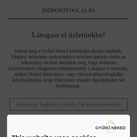
IDŐPONTFOGLALÁS
Látogass el üzletünkbe!
Ismerd meg a Gyűrű Neked különleges ékszer kínálatát.
Elegáns, kétszintes szalonunkat a belváros patinás részén az
Alkotmány utcánál álmodtuk meg, hogy kellemes
környezetben válogathass kínálatunkból. Látogass el hozzánk,
amikor Neked kényelmes, vagy válaszd időpontfoglalási
lehetőségünket, hogy érkezéskor minden figyelmünket rád
fordíthassuk.
Időpontot foglalok további 5% kedvezményért