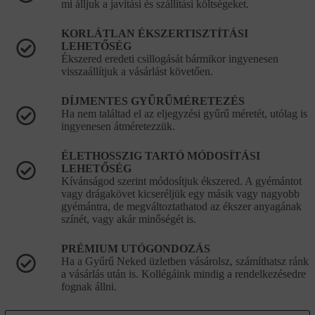
mi álljuk a javítási és szállítási költségeket.
KORLÁTLAN ÉKSZERTISZTÍTÁSI
LEHETŐSÉG
Ékszered eredeti csillogását bármikor ingyenesen
visszaállítjuk a vásárlást követően.
DÍJMENTES GYŰRŰMÉRETEZÉS
Ha nem találtad el az eljegyzési gyűrű méretét, utólag is
ingyenesen átméretezzük.
ÉLETHOSSZIG TARTÓ MÓDOSÍTÁSI
LEHETŐSÉG
Kívánságod szerint módosítjuk ékszered. A gyémántot
vagy drágakövet kicseréljük egy másik vagy nagyobb
gyémántra, de megváltoztathatod az ékszer anyagának
színét, vagy akár minőségét is.
PRÉMIUM UTÓGONDOZÁS
Ha a Gyűrű Neked üzletben vásárolsz, számíthatsz ránk
a vásárlás után is. Kollégáink mindig a rendelkezésedre
fognak állni.