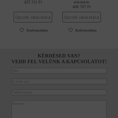
425 311
Original
Current
Ft
478 020
Ft
price
price
408 707
Original
Current
Ft
was:
is:
price
price
497
425
was:
is:
Opciók választása
Opciók választása
440 Ft.
311 Ft.
478
408
020 Ft.
707 Ft.
Kedvencekhez
Kedvencekhez
KÉRDÉSED VAN?
VEDD FEL VELÜNK A KAPCSOLATOT!