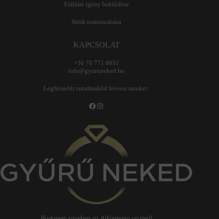
Elállási igény beküldése
Sütik testreszabása
KAPCSOLAT
+36 70 771 6651
info@gyuruneked.hu
Legfrissebb tartalmakért kövess minket:
Facebook
Instagram
Budapest szívében az Alkotmány utcánál