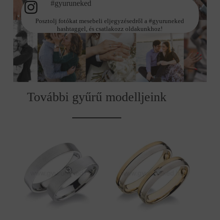
#gyuruneked
Posztolj fotókat mesebeli eljegyzésedről a #gyuruneked
hashtaggel, és csatlakozz oldakunkhoz!
További gyűrű modelljeink