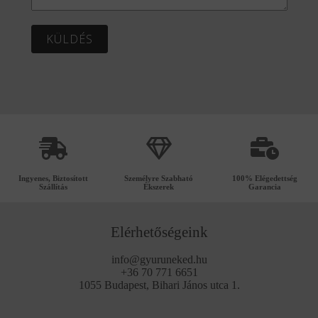
KÜLDÉS
Ingyenes, Biztosított
Személyre Szabható
100% Elégedettség
Szállítás
Ékszerek
Garancia
Elérhetőségeink
info@gyuruneked.hu
+36 70 771 6651
1055 Budapest, Bihari János utca 1.