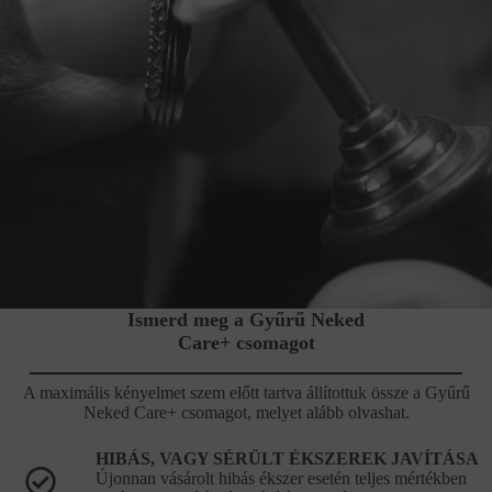
Ismerd meg a Gyűrű Neked
Care+ csomagot
A maximális kényelmet szem előtt tartva állítottuk össze a Gyűrű
Neked Care+ csomagot, melyet alább olvashat.
HIBÁS, VAGY SÉRÜLT ÉKSZEREK JAVÍTÁSA
Újonnan vásárolt hibás ékszer esetén teljes mértékben