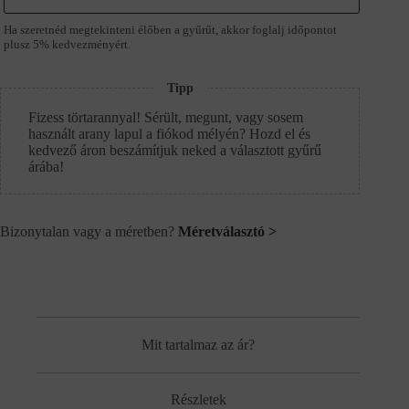
Ha szeretnéd megtekinteni élőben a gyűrűt, akkor foglalj időpontot
plusz 5% kedvezményért.
Tipp
Fizess törtarannyal! Sérült, megunt, vagy sosem
használt arany lapul a fiókod mélyén? Hozd el és
kedvező áron beszámítjuk neked a választott gyűrű
árába!
Bizonytalan vagy a méretben?
Méretválasztó >
Mit tartalmaz az ár?
Részletek