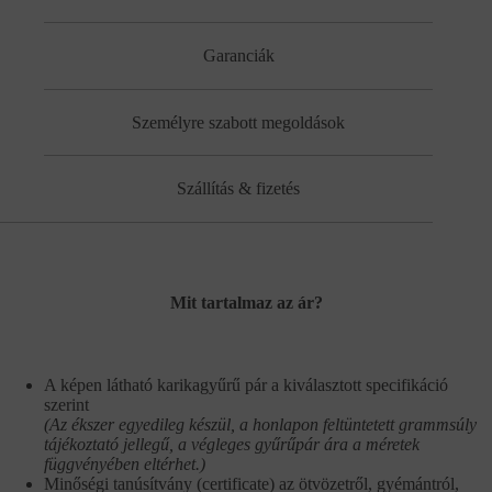
Garanciák
Személyre szabott megoldások
Szállítás & fizetés
Mit tartalmaz az ár?
A képen látható karikagyűrű pár a kiválasztott specifikáció
szerint
(Az ékszer egyedileg készül, a honlapon feltüntetett grammsúly
tájékoztató jellegű, a végleges gyűrűpár ára a méretek
függvényében eltérhet.)
Minőségi tanúsítvány (certificate) az ötvözetről, gyémántról,