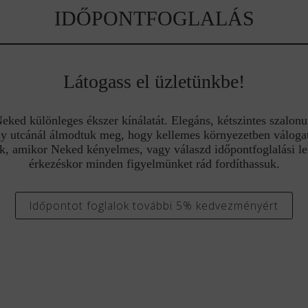
IDŐPONTFOGLALÁS
Látogass el üzletünkbe!
ed különleges ékszer kínálatát. Elegáns, kétszintes szalonu
y utcánál álmodtuk meg, hogy kellemes környezetben válogat
k, amikor Neked kényelmes, vagy válaszd időpontfoglalási l
érkezéskor minden figyelmünket rád fordíthassuk.
Időpontot foglalok további 5% kedvezményért