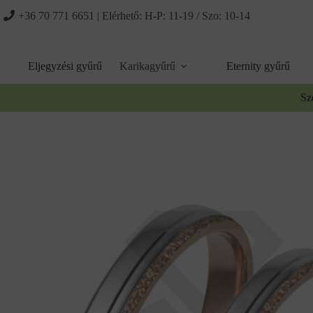
Ugrás
+36 70 771 6651
| Elérhető: H-P: 11-19 / Szo: 10-14
a
tartalomhoz
Eljegyzési gyűrű
Karikagyűrű
Eternity gyűrű
Sz