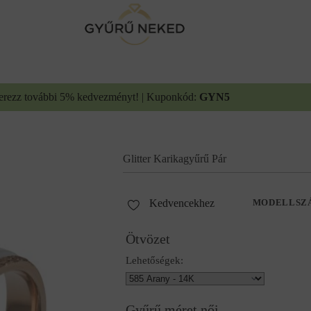
erezz további 5% kedvezményt! | Kuponkód:
GYN5
Glitter Karikagyűrű Pár
Kedvencekhez
MODELLSZ
Ötvözet
Lehetőségek:
Gyűrű méret női