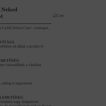
 Neked
t
ze a Gyűrű Neked Care+ csomagot,
AVÍTÁSA
tékben mi álljuk a javítási és
EHETŐSÉG
en visszaállítjuk a vásárlást
, utólag is ingyenesen
 LEHETŐSÉG
gyémántot vagy drágakövet
a, de megváltoztathatod az ékszer