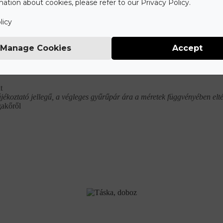
ation about cookies, please refer to our Privacy Policy.
licy
Manage Cookies
Accept
Mit tartalmaz az ár?
t
ájékoztató jellegű, a végleges gyűrűpár ára a méretek függvényében elté
gakőről