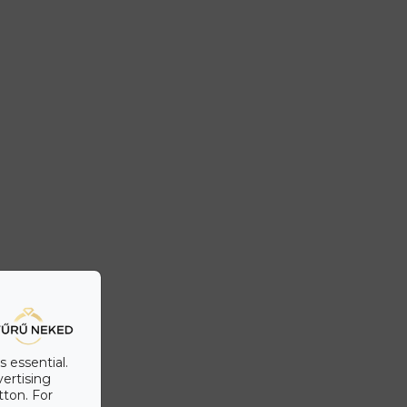
s essential.
vertising
tton. For
zállítás & fizetés