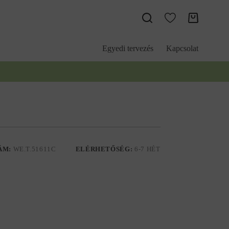
Kosár
Egyedi tervezés
Kapcsolat
ÁM:
WE.T.51611C
ELÉRHETŐSÉG:
6-7 HÉT