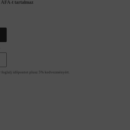
ÁFA-t tartalmaz
.
r foglalj időpontot plusz 5% kedvezményért.