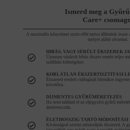
Ismerd meg a Gyűrű
Care+ csomago
A maximális kényelmet szem előtt tartva állítottuk öss
melyet alább olvashat.
HIBÁS, VAGY SÉRÜLT ÉKSZEREK J
Újonnan vásárolt hibás ékszer esetén teljes mér
szállítási költségeket.
KORLÁTLAN ÉKSZERTISZTÍTÁSI L
Ékszered eredeti csillogását bármikor ingyenes
követően.
DÍJMENTES GYŰRŰMÉRETEZÉS
Ha nem találtad el az eljegyzési gyűrű méretét
átméretezzük.
ÉLETHOSSZIG TARTÓ MÓDOSÍTÁSI
Kívánságod szerint módosítjuk ékszered. A 
kicseréljük egy másik vagy nagyobb gyémántr