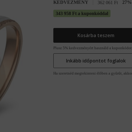
KEDVEZMÉNY
27% 
362 061
Ft
343 958 Ft a kuponkóddal
Kosárba teszem
Plusz 5% kedvezményért használd a kuponkódot
Inkább időpontot foglalok
Ha szeretnéd megtekinteni élőben a gyűrűt, akko