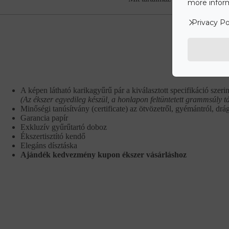
more inform
Privacy Po
A képen látható karikagyűrű pár a kiválasztott specifikáció szerin
(Az ékszer egyedileg készül, a honlapon feltüntetett grammsúly t
Minőségi tanúsítvány (certificate) az ötvözetről, gyémántról, drá
Garancia papír
Exkluzív gyűrűtartó doboz
Ékszertisztító kendő
Elegáns dísztáska
Ajándék kedvezmény kupon ékszer vásárláshoz