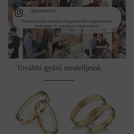
#gyuruneked
Posztolj fotókat mesebeli eljegyzésedről a #gyuruneked
hashtaggel, és csatlakozz oldakunkhoz!
További gyűrű modelljeink