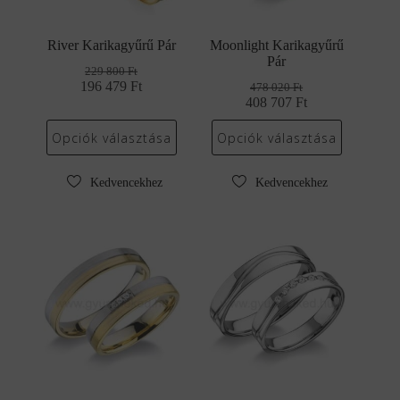
River Karikagyűrű Pár
Moonlight Karikagyűrű
Pár
229 800
Ft
196 479
Original
Current
Ft
478 020
Ft
price
price
408 707
Original
Current
Ft
was:
is:
price
price
229
196
was:
is:
Opciók választása
Opciók választása
800 Ft.
479 Ft.
478
408
020 Ft.
707 Ft.
Kedvencekhez
Kedvencekhez