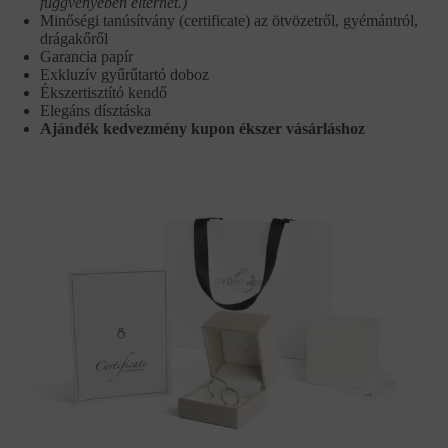
függvényében eltérhet.)
Minőségi tanúsítvány (certificate) az ötvözetről, gyémántról,
drágakőről
Garancia papír
Exkluzív gyűrűtartó doboz
Ékszertisztító kendő
Elegáns dísztáska
Ajándék kedvezmény kupon ékszer vásárláshoz