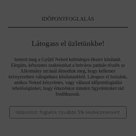
IDŐPONTFOGLALÁS
Látogass el üzletünkbe!
Ismerd meg a Gyűrű Neked különleges ékszer kínálatát.
Elegáns, kétszintes szalonunkat a belváros patinás részén az
Alkotmány utcánál álmodtuk meg, hogy kellemes
környezetben válogathass kínálatunkból. Látogass el hozzánk,
amikor Neked kényelmes, vagy válaszd időpontfoglalási
lehetőségünket, hogy érkezéskor minden figyelmünket rád
fordíthassuk.
Időpontot foglalok további 5% kedvezményért