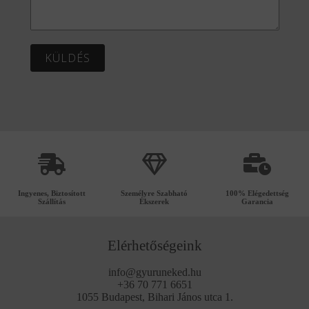
KÜLDÉS
Ingyenes, Biztosított
Személyre Szabható
100% Elégedettség
Szállítás
Ékszerek
Garancia
Elérhetőségeink
info@gyuruneked.hu
+36 70 771 6651
1055 Budapest, Bihari János utca 1.