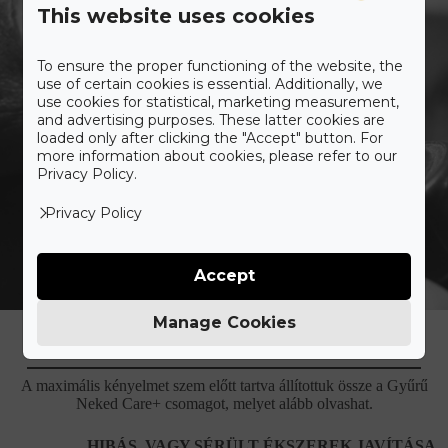
This website uses cookies
To ensure the proper functioning of the website, the
use of certain cookies is essential. Additionally, we
use cookies for statistical, marketing measurement,
and advertising purposes. These latter cookies are
loaded only after clicking the "Accept" button. For
more information about cookies, please refer to our
Privacy Policy.
Privacy Policy
Accept
Ismerd meg a Gyűrű Neked
Manage Cookies
Care+ csomagot
A maximális kényelmet szem előtt tartva állítottuk össze a Gyűrű
Neked Care+ csomagot, melyet alább olvashat.
HIBÁS, VAGY SÉRÜLT ÉKSZEREK JAVÍTÁSA