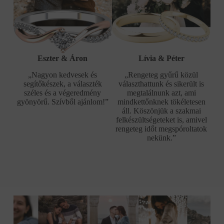
Eszter & Áron
Lívia & Péter
„Nagyon kedvesek és
„Rengeteg gyűrű közül
segítőkészek, a választék
választhattunk és sikerült is
széles és a végeredmény
megtalálnunk azt, ami
gyönyörű. Szívből ajánlom!”
mindkettőnknek tökéletesen
áll. Köszönjük a szakmai
felkészültségeteket is, amivel
rengeteg időt megspóroltatok
nekünk.”