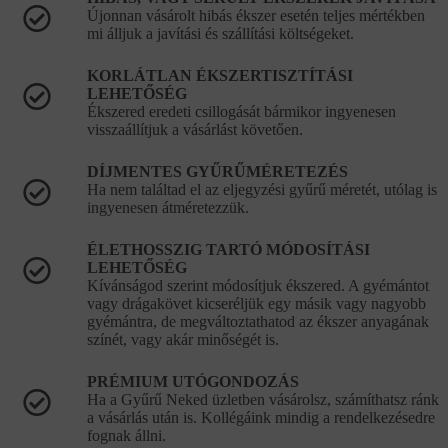
Újonnan vásárolt hibás ékszer esetén teljes mértékben
mi álljuk a javítási és szállítási költségeket.
KORLÁTLAN ÉKSZERTISZTÍTÁSI
LEHETŐSÉG
Ékszered eredeti csillogását bármikor ingyenesen
visszaállítjuk a vásárlást követően.
DÍJMENTES GYŰRŰMÉRETEZÉS
Ha nem találtad el az eljegyzési gyűrű méretét, utólag is
ingyenesen átméretezzük.
ÉLETHOSSZIG TARTÓ MÓDOSÍTÁSI
LEHETŐSÉG
Kívánságod szerint módosítjuk ékszered. A gyémántot
vagy drágakövet kicseréljük egy másik vagy nagyobb
gyémántra, de megváltoztathatod az ékszer anyagának
színét, vagy akár minőségét is.
PRÉMIUM UTÓGONDOZÁS
Ha a Gyűrű Neked üzletben vásárolsz, számíthatsz ránk
a vásárlás után is. Kollégáink mindig a rendelkezésedre
fognak állni.