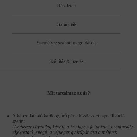
Részletek
Garanciák
Személyre szabott megoldások
Szállítás & fizetés
Mit tartalmaz az ár?
A képen látható karikagyűrű pár a kiválasztott specifikáció
szerint
(Az ékszer egyedileg készül, a honlapon feltüntetett grammsúly
tájékoztató jellegű, a végleges gyűrűpár ára a méretek