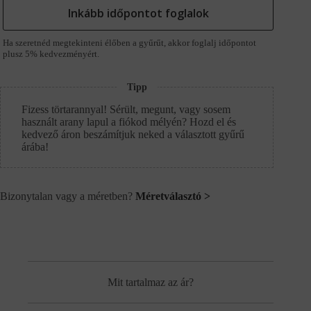
Inkább időpontot foglalok
Ha szeretnéd megtekinteni élőben a gyűrűt, akkor foglalj időpontot
plusz 5% kedvezményért.
Tipp
Fizess törtarannyal! Sérült, megunt, vagy sosem
használt arany lapul a fiókod mélyén? Hozd el és
kedvező áron beszámítjuk neked a választott gyűrű
árába!
Bizonytalan vagy a méretben?
Méretválasztó >
Mit tartalmaz az ár?