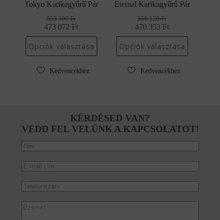
Tokyo Karikagyűrű Pár
Eternal Karikagyűrű Pár
553 300
Ft
550 120
Ft
473 072
Original
Current
Ft
470 353
Original
Current
Ft
price
price
price
price
was:
is:
was:
is:
Opciók választása
Opciók választása
553
473
550
470
300 Ft.
072 Ft.
120 Ft.
353 Ft.
Kedvencekhez
Kedvencekhez
KÉRDÉSED VAN?
VEDD FEL VELÜNK A KAPCSOLATOT!