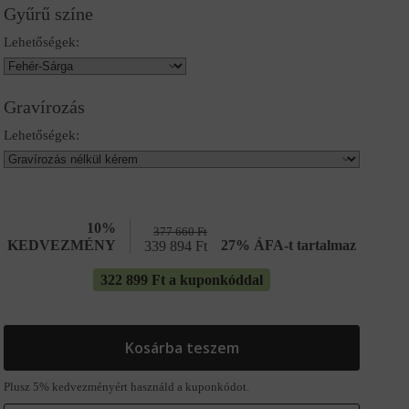
Gyűrű színe
Lehetőségek:
Gravírozás
Lehetőségek:
10%
377 660
Ft
KEDVEZMÉNY
27% ÁFA-t tartalmaz
339 894
Ft
322 899 Ft a kuponkóddal
Kosárba teszem
Plusz 5% kedvezményért használd a kuponkódot.