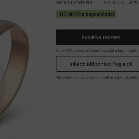
KEDVEZMÉNY
27% 
332 505
Ft
315 880 Ft a kuponkóddal
Kosárba teszem
Plusz 5% kedvezményért használd a kuponkódot
Inkább időpontot foglalok
Ha szeretnéd megtekinteni élőben a gyűrűt, akko