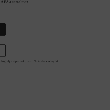
ÁFA-t tartalmaz
.
r foglalj időpontot plusz 5% kedvezményért.