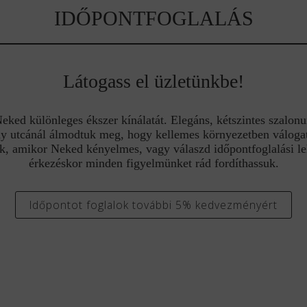
IDŐPONTFOGLALÁS
Látogass el üzletünkbe!
ed különleges ékszer kínálatát. Elegáns, kétszintes szalonu
y utcánál álmodtuk meg, hogy kellemes környezetben válogat
k, amikor Neked kényelmes, vagy válaszd időpontfoglalási l
érkezéskor minden figyelmünket rád fordíthassuk.
Időpontot foglalok további 5% kedvezményért