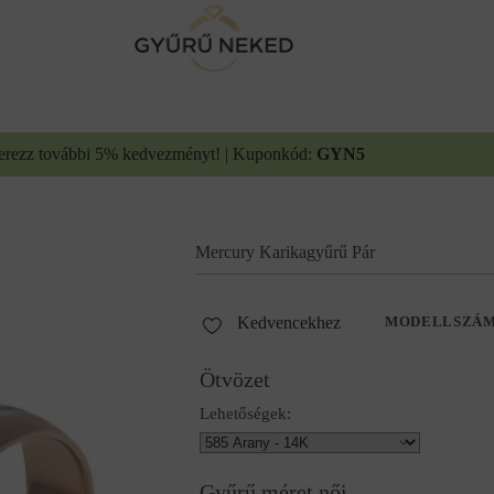
erezz további 5% kedvezményt! | Kuponkód:
GYN5
Mercury Karikagyűrű Pár
Kedvencekhez
MODELLSZÁ
Ötvözet
Lehetőségek:
Gyűrű méret női