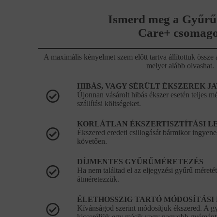
Ismerd meg a Gyűrű
Care+ csomago
A maximális kényelmet szem előtt tartva állítottuk öss
melyet alább olvashat.
HIBÁS, VAGY SÉRÜLT ÉKSZEREK J
Újonnan vásárolt hibás ékszer esetén teljes mér
szállítási költségeket.
KORLÁTLAN ÉKSZERTISZTÍTÁSI L
Ékszered eredeti csillogását bármikor ingyenes
követően.
DÍJMENTES GYŰRŰMÉRETEZÉS
Ha nem találtad el az eljegyzési gyűrű méretét
átméretezzük.
ÉLETHOSSZIG TARTÓ MÓDOSÍTÁSI
Kívánságod szerint módosítjuk ékszered. A 
kicseréljük egy másik vagy nagyobb gyémántr