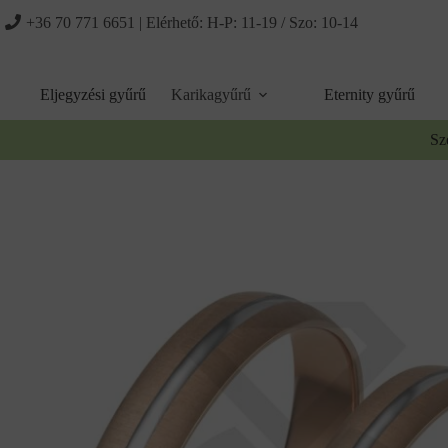
Ugrás
+36 70 771 6651
| Elérhető: H-P: 11-19 / Szo: 10-14
a
tartalomhoz
Eljegyzési gyűrű
Karikagyűrű
Eternity gyűrű
Sz