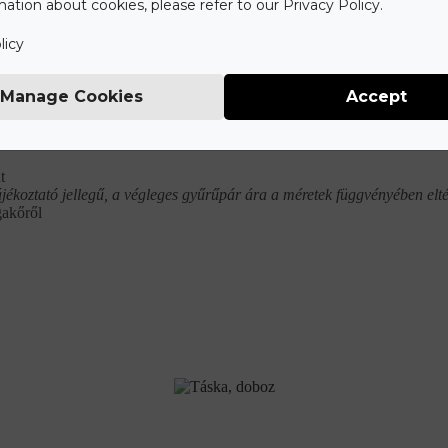
ation about cookies, please refer to our Privacy Policy.
licy
Manage Cookies
Accept
Mit tartalmaz az ár?
t
ájékoztató jellegű, a végleges gyűrűpár ára a méretek függvényében elté
gakőről