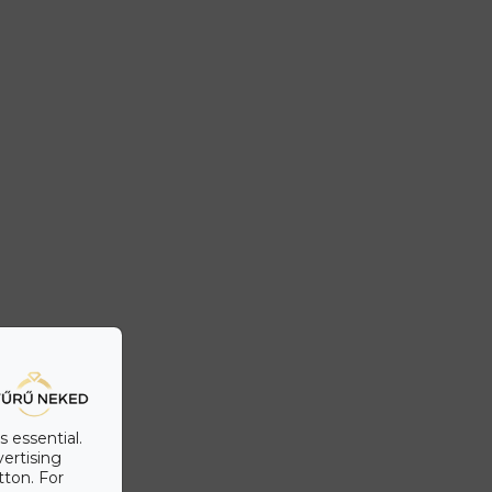
s essential.
vertising
tton. For
zállítás & fizetés