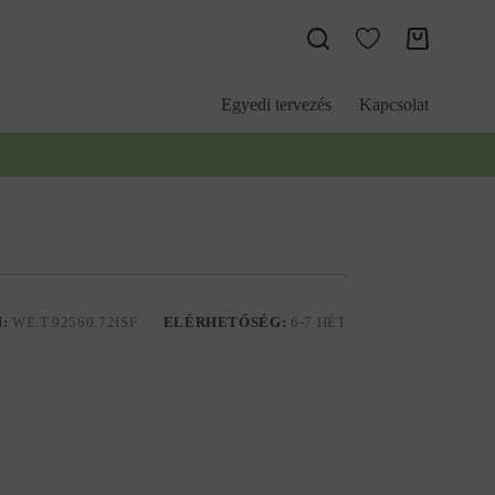
Kosár
Egyedi tervezés
Kapcsolat
M:
WE.T.92560.72ISF
ELÉRHETŐSÉG:
6-7 HÉT