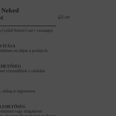
 Neked
t
ze a Gyűrű Neked Care+ csomagot,
AVÍTÁSA
tékben mi álljuk a javítási és
EHETŐSÉG
en visszaállítjuk a vásárlást
, utólag is ingyenesen
 LEHETŐSÉG
gyémántot vagy drágakövet
a, de megváltoztathatod az ékszer