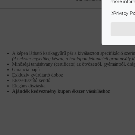
more inform
Privacy Po
A képen látható karikagyűrű pár a kiválasztott specifikáció szerin
(Az ékszer egyedileg készül, a honlapon feltüntetett grammsúly t
Minőségi tanúsítvány (certificate) az ötvözetről, gyémántról, drá
Garancia papír
Exkluzív gyűrűtartó doboz
Ékszertisztító kendő
Elegáns dísztáska
Ajándék kedvezmény kupon ékszer vásárláshoz