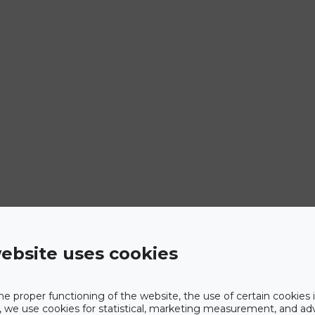
ebsite uses cookies
he proper functioning of the website, the use of certain cookies i
y, we use cookies for statistical, marketing measurement, and ad