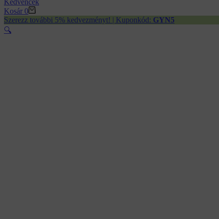
Kedvencek
Kosár
0
Szerezz további 5% kedvezményt! | Kuponkód:
GYN5
🔍