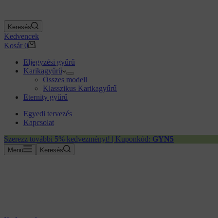
Keresés
Kedvencek
Kosár
0
Eljegyzési gyűrű
Karikagyűrű
Összes modell
Klasszikus Karikagyűrű
Eternity gyűrű
Egyedi tervezés
Kapcsolat
Szerezz további 5% kedvezményt! | Kuponkód:
GYN5
Menü
Keresés