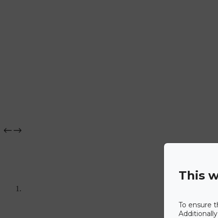
This w
To ensure t
Additionall