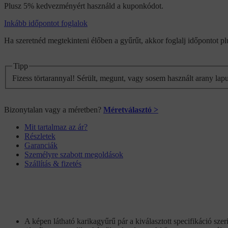
Plusz 5% kedvezményért használd a kuponkódot.
Inkább időpontot foglalok
Ha szeretnéd megtekinteni élőben a gyűrűt, akkor foglalj időpontot 
Tipp
Fizess törtarannyal! Sérült, megunt, vagy sosem használt arany lap
Bizonytalan vagy a méretben?
Méretválasztó >
Mit tartalmaz az ár?
Részletek
Garanciák
Személyre szabott megoldások
Szállítás & fizetés
A képen látható karikagyűrű pár a kiválasztott specifikáció szer