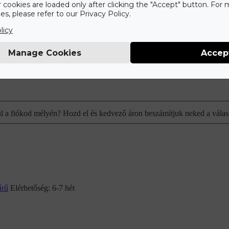
r cookies are loaded only after clicking the "Accept" button. For
s, please refer to our Privacy Policy.
licy
Manage Cookies
Accep
ul a fiókod mélyén? Hozd el és kedvező áron beszámítjuk neked a válas
űrű
Elérhetőség:
6-7 hét