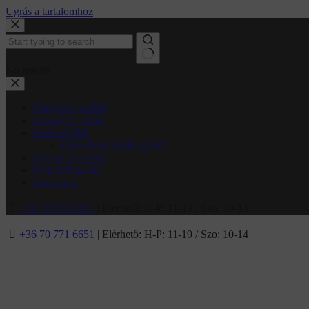
Ugrás a tartalomhoz
No results
Eljegyzési gyűrű
Eternity Gyűrűk
Karikagyűrű
Klasszikus Karikagyűrű
Egyedi Tervezés
Időpontfoglalás
Kapcsolat
+36 70 771 6651
| Elérhető: H-P: 11-19 / Szo: 10-14
+36 70 771 6651
| Elérhető: H-P: 11-19 / Szo: 10-14