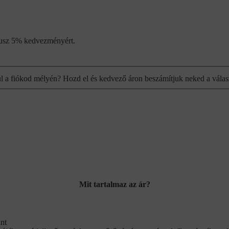
plusz 5% kedvezményért.
ul a fiókod mélyén? Hozd el és kedvező áron beszámítjuk neked a válas
Mit tartalmaz az ár?
int