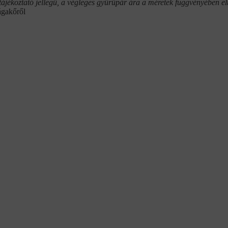
tájékoztató jellegű, a végleges gyűrűpár ára a méretek függvényében elt
ágakőről