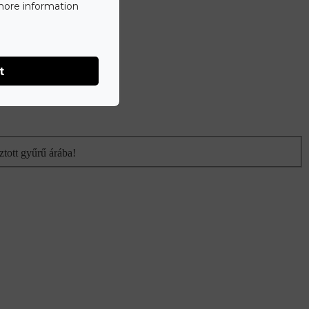
 more information
t
ztott gyűrű árába!