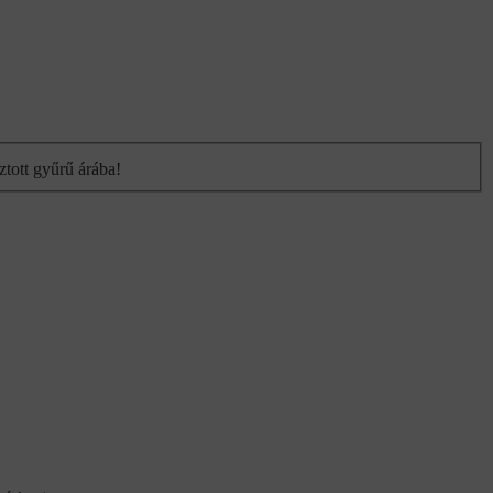
ztott gyűrű árába!