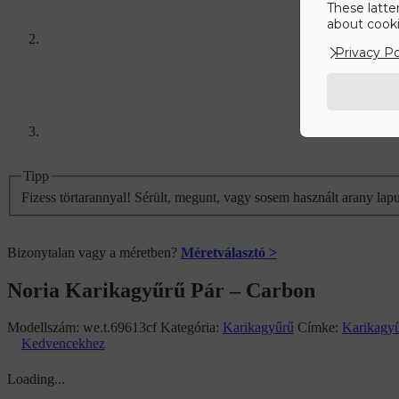
These latte
about cookie
Privacy Po
Tipp
Fizess törtarannyal! Sérült, megunt, vagy sosem használt arany lap
Bizonytalan vagy a méretben?
Méretválasztó >
Noria Karikagyűrű Pár – Carbon
Modellszám:
we.t.69613cf
Kategória:
Karikagyűrű
Címke:
Karikagy
Kedvencekhez
Loading...