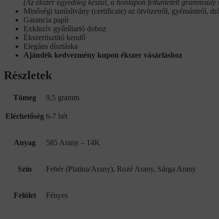
(Az ékszer egyedileg készül, a honlapon feltüntetett grammsúly 
Minőségi tanúsítvány (certificate) az ötvözetről, gyémántról, dr
Garancia papír
Exkluzív gyűrűtartó doboz
Ékszertisztító kendő
Elegáns dísztáska
Ajándék kedvezmény kupon ékszer vásárláshoz
Részletek
Tömeg
9,5 gramm
Elérhetőség
6-7 hét
Anyag
585 Arany – 14K
Szín
Fehér (Platina/Arany), Rozé Arany, Sárga Arany
Felület
Fényes