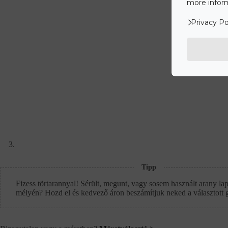
more inform
Privacy Po
Tipp
Fizess törtarannyal! Sérült, megunt, vagy sosem használt arany lap
mélyén? Hozd el és kedvező áron beszámítjuk neked a választott 