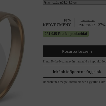
10%
329 760
Ft
KEDVEZMÉNY
27% 
296 784
Ft
281 945 Ft a kuponkóddal
Kosárba teszem
Plusz 5% kedvezményért használd a kuponkódot
Inkább időpontot foglalok
Ha szeretnéd megtekinteni élőben a gyűrűt, akko