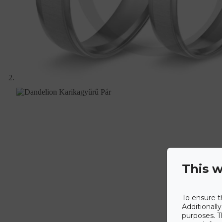
This w
To ensure t
Additionall
purposes. T