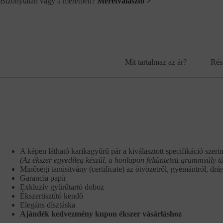
Bizonytalan vagy a méretben?
Méretválasztó >
Mit tartalmaz az ár?
Rés
A képen látható karikagyűrű pár a kiválasztott specifikáció szerin
(Az ékszer egyedileg készül, a honlapon feltüntetett grammsúly t
Minőségi tanúsítvány (certificate) az ötvözetről, gyémántról, drá
Garancia papír
Exkluzív gyűrűtartó doboz
Ékszertisztító kendő
Elegáns dísztáska
Ajándék kedvezmény kupon ékszer vásárláshoz