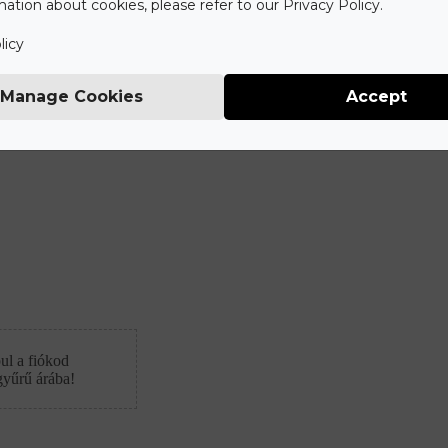
ation about cookies, please refer to our Privacy Policy.
licy
Manage Cookies
Accept
ul a fiókod
gyűrű árába!