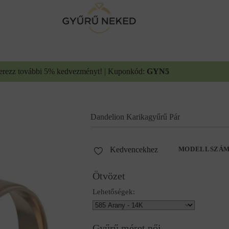
erezz további 5% kedvezményt! | Kuponkód:
GYN5
Dandelion Karikagyűrű Pár
Kedvencekhez
MODELLSZÁ
Ötvözet
Lehetőségek:
Gyűrű méret női