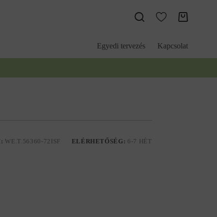
Kosár
Egyedi tervezés
Kapcsolat
M:
WE.T.56360-72ISF
ELÉRHETŐSÉG:
6-7 HÉT