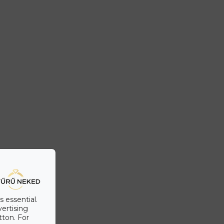
s essential.
vertising
tton. For