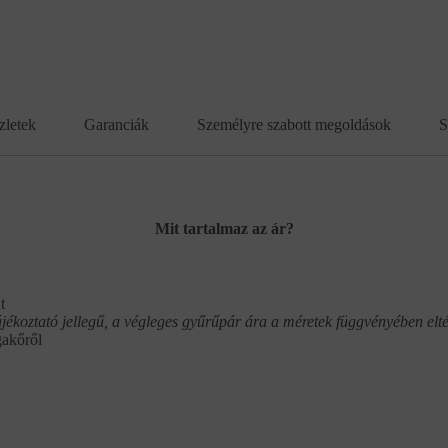
zletek
Garanciák
Személyre szabott megoldások
S
Mit tartalmaz az ár?
t
ájékoztató jellegű, a végleges gyűrűpár ára a méretek függvényében elté
gakőről