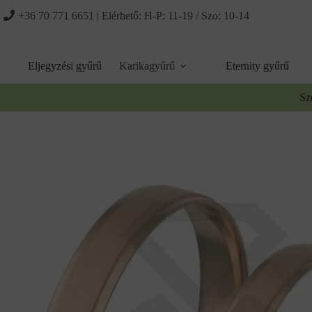
Ugrás
+36 70 771 6651
| Elérhető: H-P: 11-19 / Szo: 10-14
a
tartalomhoz
Eljegyzési gyűrű
Karikagyűrű
Eternity gyűrű
Sz