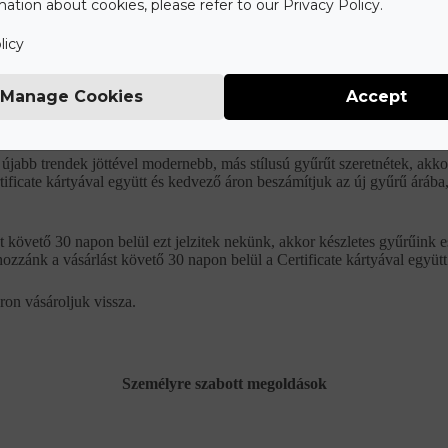
ation about cookies, please refer to our Privacy Policy.
óban olyan amilyennek megálmodtátok.
licy
Manage Cookies
Accept
 vásárlástól számított 30 napon belül jelzitek nekünk, akkor készletes 
ok a vásárlást követő 90 napon belül a Certificate kártyával együtt.
jabb trendek jöttével modernebb, más stílusú gyűrűt szeretnétek, akkor
rtificate kártyával együtt és kedvező áron beszámítjuk az új gyűrű árá
követő 30 napon belül ezt jelzitek nekünk, akkor készletes gyűrűink es
k hozzánk a vásárlást követő 30 napon belül a Certificate kártyával együtt
áron vásároljuk vissza.
Személyre szabott megoldások