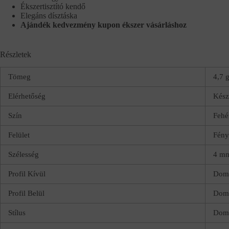
Ékszertisztító kendő
Elegáns dísztáska
Ajándék kedvezmény kupon ékszer vásárláshoz
Részletek
Tömeg
4,7 
Elérhetőség
Kész
Szín
Fehé
Felület
Fény
Szélesség
4 m
Profil Kívül
Dom
Profil Belül
Domb
Stílus
Domb