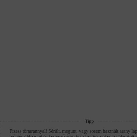
Tipp
Fizess törtarannyal! Sérült, megunt, vagy sosem használt arany lap
mélyén? Hozd el és kedvező áron beszámítjuk neked a választott 