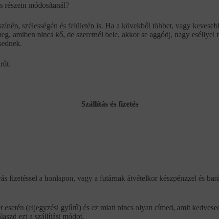
s részein módosítanál?
nén, szélességén és felületén is. Ha a kövekből többet, vagy kevesebbe
meg, amiben nincs kő, de szeretnél bele, akkor se aggódj, nagy eséllyel 
ésednek.
rűt.
Szállítás és fizetés
ás fizetéssel a honlapon, vagy a futárnak átvételkor készpénzzel és ban
r esetén (eljegyzési gyűrű) és ez miatt nincs olyan címed, amit kedvese
aszd ezt a szállítási módot.