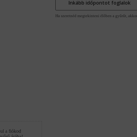
Inkább időpontot foglalok
Ha szeretnéd megtekinteni élőben a gyűrűt, akko
ul a fiókod
gyűrű árába!