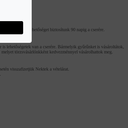
gyűrűink esetén lehetőséget biztosítunk 90 napig a cserére.
 is lehetőségetek van a cserére. Bármelyik gyűrűnket is vásároltátok,
ba, melyet törzsvásárlónkként kedvezménnyel vásárolhattok meg.
etén visszafizetjük Nektek a vételárat.
.