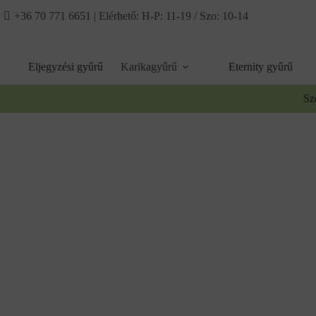
Ugrás
+36 70 771 6651
| Elérhető: H-P: 11-19 / Szo: 10-14
a
tartalomhoz
Eljegyzési gyűrű
Karikagyűrű
Eternity gyűrű
Sz