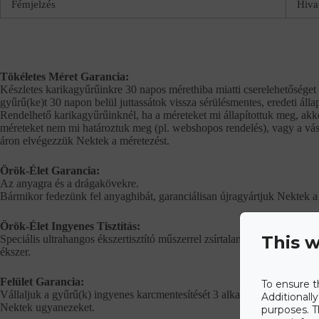
Fémjelzés
Hiva
Tökéletes Méret Garancia:
Készletes karikagyűrűinkre 30 napos mérethiba miatti cserelehetőséget 
gyűrű(ke)t 30 napon belül juttassátok vissza sérülésmentes, eredeti álla
Rendelhető karikagyűrűinknél, ha a méreteket mi állapítottuk meg, akko
méreteket nem mi határoztuk meg (pl. webshopos rendelés), vagy a vásá
áron elvégezzük Nektek a méretezést.
Örök-Élet Garancia:
Az anyagra és a drágakövekre.
Bármikor fedezünk fel anyaghibát, garanciálisan újragyártjuk Nektek a 
Örök-Élet Ingyenes Tisztítás:
This w
Speciális ultrahangos ékszertisztító műszerrel zsírtalanítjuk és megtisztí
ékszer.
Felület Garancia:
To ensure t
Vállaljuk a gyűrű(k) ingyenes karcmentesítését 3 alkalommal és 1 alkalo
Additionall
Nektek ugyanezeket.
purposes. T