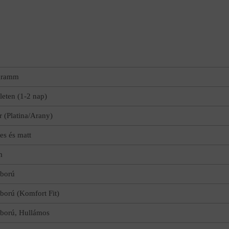
gramm
leten (1-2 nap)
r (Platina/Arany)
es és matt
m
ború
orú (Komfort Fit)
orú, Hullámos