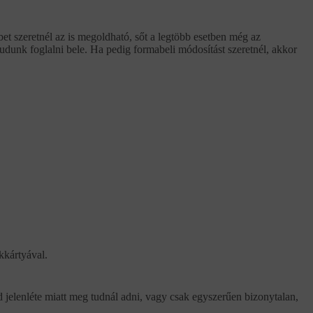
t szeretnél az is megoldható, sőt a legtöbb esetben még az
tudunk foglalni bele. Ha pedig formabeli módosítást szeretnél, akkor
kkártyával.
d jelenléte miatt meg tudnál adni, vagy csak egyszerűen bizonytalan,