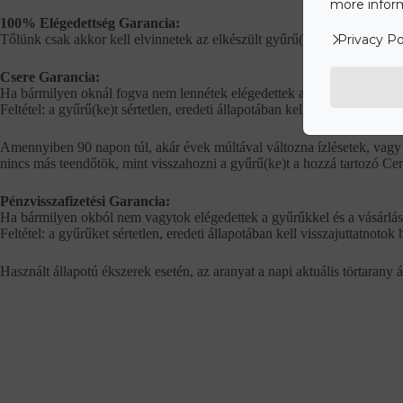
more inform
100% Elégedettség Garancia:
Tőlünk csak akkor kell elvinnetek az elkészült gyűrű(ke)t, ha az val
Privacy Po
Csere Garancia:
Ha bármilyen oknál fogva nem lennétek elégedettek a gyűrűkkel és ezt a
Feltétel: a gyűrű(ke)t sértetlen, eredeti állapotában kell visszajuttatnot
Amennyiben 90 napon túl, akár évek múltával változna ízlésetek, vagy ú
nincs más teendőtök, mint visszahozni a gyűrű(ke)t a hozzá tartozó Ce
Pénzvisszafizetési Garancia:
Ha bármilyen okból nem vagytok elégedettek a gyűrűkkel és a vásárlást 
Feltétel: a gyűrűket sértetlen, eredeti állapotában kell visszajuttatnoto
Használt állapotú ékszerek esetén, az aranyat a napi aktuális törtarany 