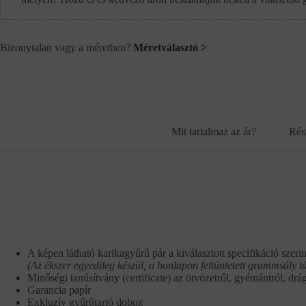
Bizonytalan vagy a méretben?
Méretválasztó >
Mit tartalmaz az ár?
Rés
A képen látható karikagyűrű pár a kiválasztott specifikáció szerin
(Az ékszer egyedileg készül, a honlapon feltüntetett grammsúly t
Minőségi tanúsítvány (certificate) az ötvözetről, gyémántról, drá
Garancia papír
Exkluzív gyűrűtartó doboz