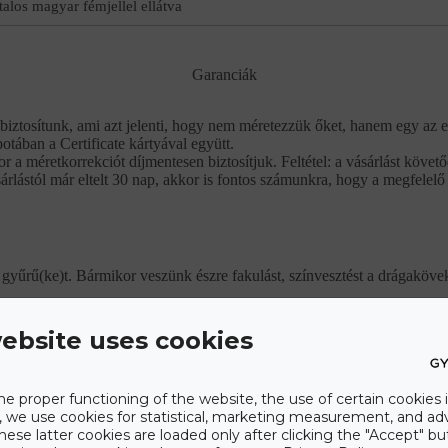
talos magyar fémjellel ellátva
Garanciák
biztosítunk, ami azt jelenti, hogy nem méretezzük őket, hanem egy az e
potában a Certificate kártyával együtt.
r a méretkorrekciót díjmentesen biztosítjuk. Feltétel: a vásárlást köve
rlástól már eltelt 30 nap, akkor is fontos számunkra, hogy a megfelelő
gyűrű(ke)t. Bármikor veszünk észre fakulást, színvesztést a drágaköveke
ebsite uses cookies
tjuk a gyűrű(ke)t. A foglalati részről és a kövek hozzáférhetetlen részeirő
he proper functioning of the website, the use of certain cookies i
mmal az ékszer teljes körű felújítását a vásárlástól számított 10 éven b
y, we use cookies for statistical, marketing measurement, and ad
hese latter cookies are loaded only after clicking the "Accept" bu