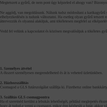
Megtetszett a gyűrű, de nem pont úgy képzeled el ahogy van? Bizonyo
Ne aggódj, van megoldásunk. Nálunk tudsz módosítani a karikagyűrű szí
elhelyezkedésén is tudunk változtatni. Ha esetleg olyan gyűrű tetszett 
áttervezzük és olyanná alakítjuk, ami tökéletesen megfelel az elképzel
Vedd fel velünk a kapcsolatot és közösen megvalósítjuk a tökéletes gyű
1. Személyes átvétel
A ékszert személyesen megrendelheted és át is veheted üzletünkben.
2. Házhozszállítás
Csomagod a GLS futárszolgálat szállítja ki. Fizethetsz online bankkárty
3. Szállítás GLS csomagpontra
Ha el szeretnéd kerülni a lebukás lehetőségét, például meglepetés éksze
hogy át tudod-e venni a csomagot, mikor épp kézbesíti a futár, akkor vál