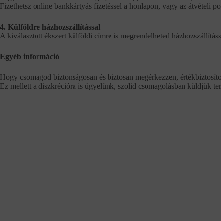
Fizethetsz online bankkártyás fizetéssel a honlapon, vagy az átvételi 
4. Külföldre házhozszállítással
A kiválasztott ékszert külföldi címre is megrendelheted házhozszállításs
Egyéb információ
Hogy csomagod biztonságosan és biztosan megérkezzen, értékbiztosítot
Ez mellett a diszkrécióra is ügyelünk, szolid csomagolásban küldjük te