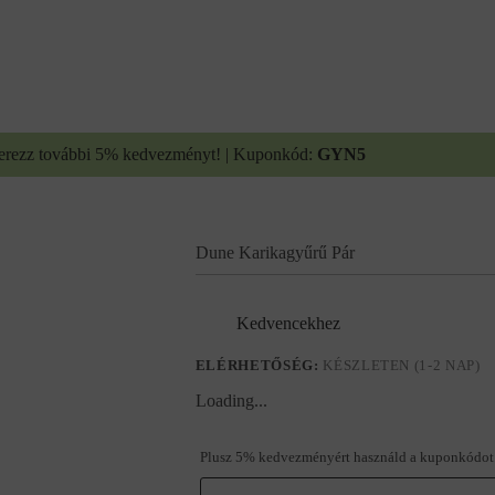
erezz további 5% kedvezményt! | Kuponkód:
GYN5
Dune Karikagyűrű Pár
Kedvencekhez
ELÉRHETŐSÉG:
KÉSZLETEN (1-2 NAP)
Loading...
Plusz 5% kedvezményért használd a kuponkódot