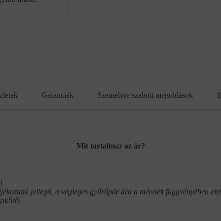
zletek
Garanciák
Személyre szabott megoldások
S
Mit tartalmaz az ár?
t
ájékoztató jellegű, a végleges gyűrűpár ára a méretek függvényében elté
gakőről