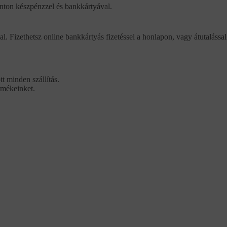
ponton készpénzzel és bankkártyával.
al. Fizethetsz online bankkártyás fizetéssel a honlapon, vagy átutalással
t minden szállítás.
rmékeinket.