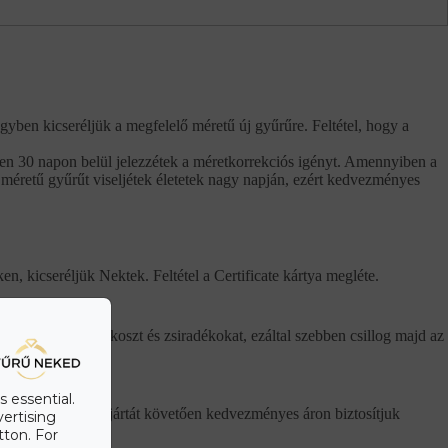
gyben kicseréljük a megfelelő méretű új gyűrűre. Feltétel, hogy a
tően 30 napon belül jelezzétek a méretkorrekciós igényt. Amennyiben a
 méretű gyűrűt viseljétek életetek nagy napján, ezért kedvezményes
n, kicseréljük Nektek. Feltétel a Certificate kártya megléte.
l is eltávolítjuk a koszt és zsiradékokat, ezáltal szebben csillog majd az
s essential.
elül. A garancia lejártát követően kedvezményes áron biztosítjuk
vertising
tton. For