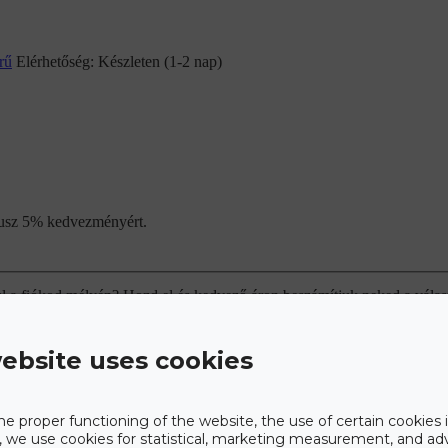
rű
Elérhetőség:
Készleten (1-2 nap)
plusz 5% kedvezményért.
ul a fiókod mélyén? Hozd el és kedvező áron beszámítjuk neked a válas
ebsite uses cookies
he proper functioning of the website, the use of certain cookies i
y, we use cookies for statistical, marketing measurement, and ad