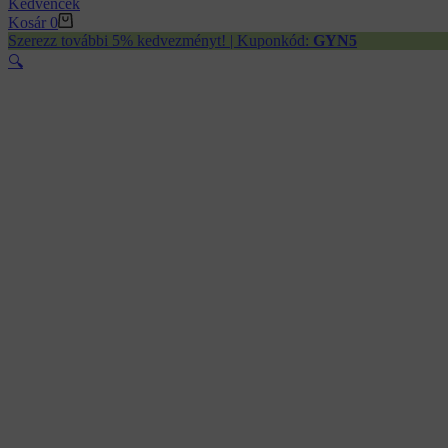
Kedvencek
Kosár
0
Szerezz további 5% kedvezményt! | Kuponkód:
GYN5
🔍