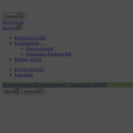
Keresés
Kedvencek
Kosár
0
Eljegyzési gyűrű
Karikagyűrű
Összes modell
Klasszikus Karikagyűrű
Eternity gyűrű
Egyedi tervezés
Kapcsolat
Szerezz további 5% kedvezményt! | Kuponkód:
GYN5
Menü
Keresés