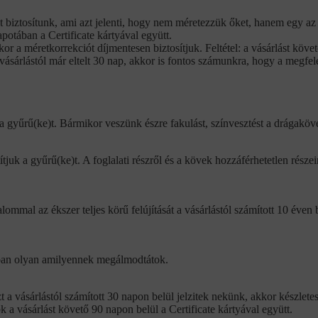
 biztosítunk, ami azt jelenti, hogy nem méretezzük őket, hanem egy az 
apotában a Certificate kártyával együtt.
or a méretkorrekciót díjmentesen biztosítjuk. Feltétel: a vásárlást kö
ásárlástól már eltelt 30 nap, akkor is fontos számunkra, hogy a megfel
 gyűrű(ke)t. Bármikor veszünk észre fakulást, színvesztést a drágakövek
ítjuk a gyűrű(ke)t. A foglalati részről és a kövek hozzáférhetetlen részei
ommal az ékszer teljes körű felújítását a vásárlástól számított 10 éven
lóban olyan amilyennek megálmodtátok.
a vásárlástól számított 30 napon belül jelzitek nekünk, akkor készletes
tok a vásárlást követő 90 napon belül a Certificate kártyával együtt.