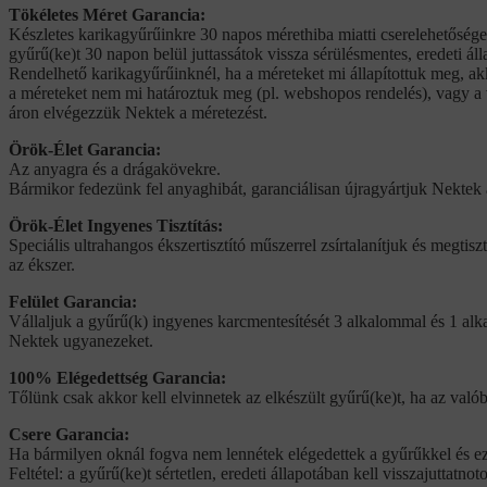
Tökéletes Méret Garancia:
Készletes karikagyűrűinkre 30 napos mérethiba miatti cserelehetőséget
gyűrű(ke)t 30 napon belül juttassátok vissza sérülésmentes, eredeti áll
Rendelhető karikagyűrűinknél, ha a méreteket mi állapítottuk meg, akk
a méreteket nem mi határoztuk meg (pl. webshopos rendelés), vagy a v
áron elvégezzük Nektek a méretezést.
Örök-Élet Garancia:
Az anyagra és a drágakövekre.
Bármikor fedezünk fel anyaghibát, garanciálisan újragyártjuk Nektek a
Örök-Élet Ingyenes Tisztítás:
Speciális ultrahangos ékszertisztító műszerrel zsírtalanítjuk és megtiszt
az ékszer.
Felület Garancia:
Vállaljuk a gyűrű(k) ingyenes karcmentesítését 3 alkalommal és 1 alkal
Nektek ugyanezeket.
100% Elégedettség Garancia:
Tőlünk csak akkor kell elvinnetek az elkészült gyűrű(ke)t, ha az va
Csere Garancia:
Ha bármilyen oknál fogva nem lennétek elégedettek a gyűrűkkel és ezt 
Feltétel: a gyűrű(ke)t sértetlen, eredeti állapotában kell visszajuttatno