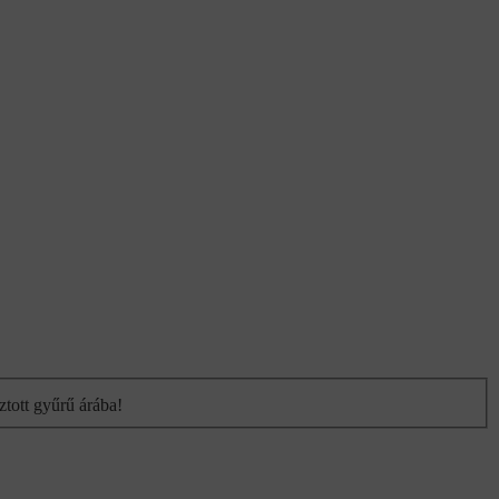
ztott gyűrű árába!