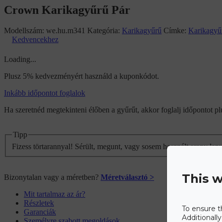
Crown Karikagyűrű Pár
Modellszám:
we.hu.m341
Kategória:
Karikagyűrű
Címke:
Karikagyű
Kedvencekhez
Loading...
Plusz 5% kedvezményért használd a kuponkódot.
Inkább időpontot foglalok
Ha szeretnéd megtekinteni élőben a gyűrűt, akkor foglalj időpontot 
Tipp
Fizess törtarannyal! Sérült, megunt, vagy sosem használt arany lap
This w
Bizonytalan vagy a méretben?
Méretválasztó >
Mit tartalmaz az ár?
Részletek
To ensure t
Garanciák
Additionall
Személyre szabott megoldások