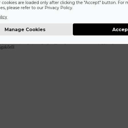
r cookies are loaded only after clicking the "Accept" button. For
s, please refer to our Privacy Policy.
Mit tartalmaz az ár?
licy
Manage Cookies
Accep
int
tájékoztató jellegű, a végleges gyűrűpár ára a méretek függvényében elt
ágakőről