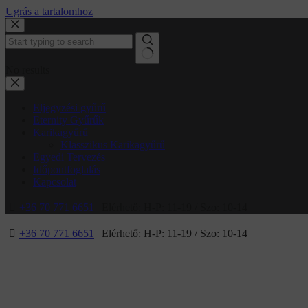
Ugrás a tartalomhoz
No results
Eljegyzési gyűrű
Eternity Gyűrűk
Karikagyűrű
Klasszikus Karikagyűrű
Egyedi Tervezés
Időpontfoglalás
Kapcsolat
+36 70 771 6651
| Elérhető: H-P: 11-19 / Szo: 10-14
+36 70 771 6651
| Elérhető: H-P: 11-19 / Szo: 10-14