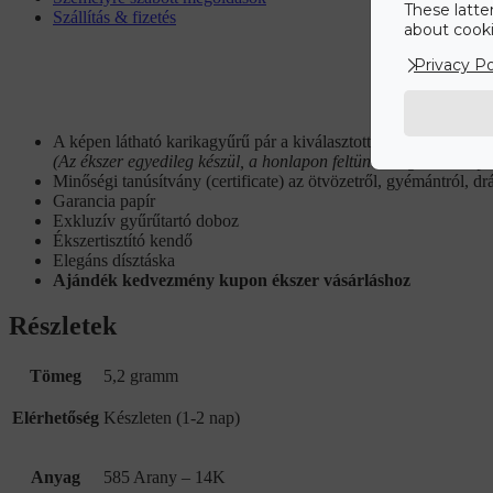
These latte
Szállítás & fizetés
about cookie
Privacy Po
A képen látható karikagyűrű pár a kiválasztott specifikáció szer
(Az ékszer egyedileg készül, a honlapon feltüntetett grammsúly 
Minőségi tanúsítvány (certificate) az ötvözetről, gyémántról, dr
Garancia papír
Exkluzív gyűrűtartó doboz
Ékszertisztító kendő
Elegáns dísztáska
Ajándék kedvezmény kupon ékszer vásárláshoz
Részletek
Tömeg
5,2 gramm
Elérhetőség
Készleten (1-2 nap)
Anyag
585 Arany – 14K