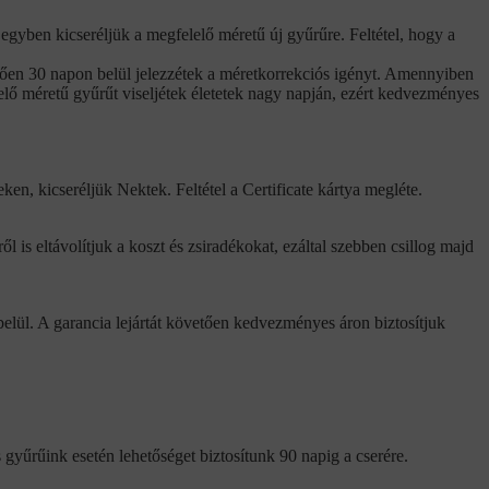
egyben kicseréljük a megfelelő méretű új gyűrűre. Feltétel, hogy a
vetően 30 napon belül jelezzétek a méretkorrekciós igényt. Amennyiben
elő méretű gyűrűt viseljétek életetek nagy napján, ezért kedvezményes
en, kicseréljük Nektek. Feltétel a Certificate kártya megléte.
ről is eltávolítjuk a koszt és zsiradékokat, ezáltal szebben csillog majd
 belül. A garancia lejártát követően kedvezményes áron biztosítjuk
 gyűrűink esetén lehetőséget biztosítunk 90 napig a cserére.