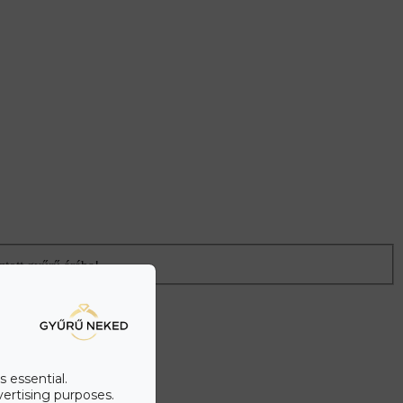
ztott gyűrű árába!
s essential.
vertising purposes.