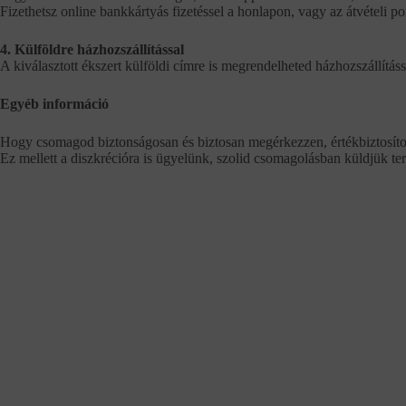
Fizethetsz online bankkártyás fizetéssel a honlapon, vagy az átvételi 
4. Külföldre házhozszállítással
A kiválasztott ékszert külföldi címre is megrendelheted házhozszállításs
Egyéb információ
Hogy csomagod biztonságosan és biztosan megérkezzen, értékbiztosítot
Ez mellett a diszkrécióra is ügyelünk, szolid csomagolásban küldjük te