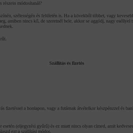
s részein módosítanál?
nén, szélességén és felületén is. Ha a kövekből többet, vagy kevesebbe
meg, amiben nincs kő, de szeretnél bele, akkor se aggódj, nagy eséllyel 
ésednek.
rűt.
Szállítás és fizetés
ás fizetéssel a honlapon, vagy a futárnak átvételkor készpénzzel és ban
r esetén (eljegyzési gyűrű) és ez miatt nincs olyan címed, amit kedvese
aszd ezt a szállítási módot.