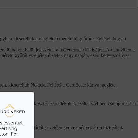
gyben kicseréljük a megfelelő méretű új gyűrűre. Feltétel, hogy a
tően 30 napon belül jelezzétek a méretkorrekciós igényt. Amennyiben a
 méretű gyűrűt viseljétek életetek nagy napján, ezért kedvezményes
n, kicseréljük Nektek. Feltétel a Certificate kártya megléte.
l is eltávolítjuk a koszt és zsiradékokat, ezáltal szebben csillog majd az
s essential.
elül. A garancia lejártát követően kedvezményes áron biztosítjuk
vertising
tton. For