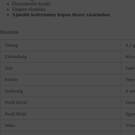
Ékszertisztító kendő
Elegáns dísztáska
Ajándék kedvezmény kupon ékszer vásárláshoz
Részletek
Tömeg
4,1 
Elérhetőség
Kész
Szín
Fehé
Felület
Fény
Szélesség
4 m
Profil Kívül
Dom
Profil Belül
Egye
Stílus
Vése