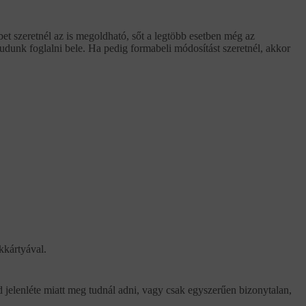
t szeretnél az is megoldható, sőt a legtöbb esetben még az
tudunk foglalni bele. Ha pedig formabeli módosítást szeretnél, akkor
kkártyával.
d jelenléte miatt meg tudnál adni, vagy csak egyszerűen bizonytalan,