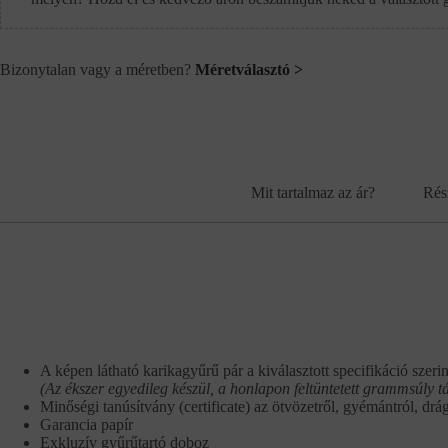
Bizonytalan vagy a méretben?
Méretválasztó >
Mit tartalmaz az ár?
Rés
A képen látható karikagyűrű pár a kiválasztott specifikáció szerin
(Az ékszer egyedileg készül, a honlapon feltüntetett grammsúly t
Minőségi tanúsítvány (certificate) az ötvözetről, gyémántról, drá
Garancia papír
Exkluzív gyűrűtartó doboz