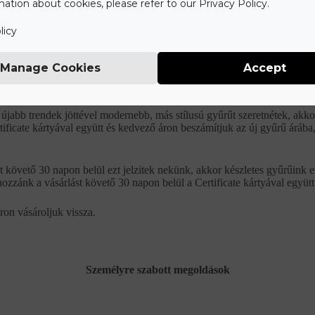
ation about cookies, please refer to our Privacy Policy.
óban olyan amilyennek megálmodtátok.
licy
Manage Cookies
Accept
 vásárlástól számított 30 napon belül jelzitek nekünk, akkor készletes 
ok a vásárlást követő 90 napon belül a Certificate kártyával együtt.
jabb trendek jöttével modernebb, más stílusú gyűrűt szeretnétek, akkor
rtificate kártyával együtt és kedvező áron beszámítjuk az új gyűrű árá
követő 30 napon belül ezt jelzitek nekünk, akkor készletes gyűrűink es
k hozzánk a vásárlást követő 30 napon belül a Certificate kártyával együtt
áron vásároljuk vissza.
Személyre szabott megoldások