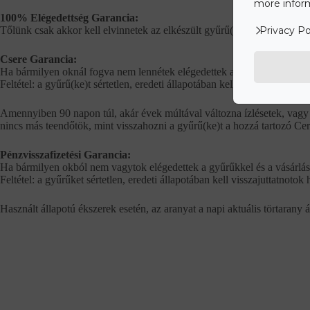
more inform
100% Elégedettség Garancia:
Tőlünk csak akkor kell elvinnetek az elkészült gyűrű(ke)t, ha az val
Privacy Po
Csere Garancia:
Ha bármilyen oknál fogva nem lennétek elégedettek a gyűrűkkel és ezt a
Feltétel: a gyűrű(ke)t sértetlen, eredeti állapotában kell visszajuttatnot
Amennyiben 90 napon túl, akár évek múltával változna ízlésetek, vagy ú
nincs más teendőtök, mint visszahozni a gyűrű(ke)t a hozzá tartozó Ce
Pénzvisszafizetési Garancia:
Ha bármilyen okból nem vagytok elégedettek a gyűrűkkel és a vásárlást 
Feltétel: a gyűrűket sértetlen, eredeti állapotában kell visszajuttatnoto
Használt állapotú ékszerek esetén, az aranyat a napi aktuális törtarany 