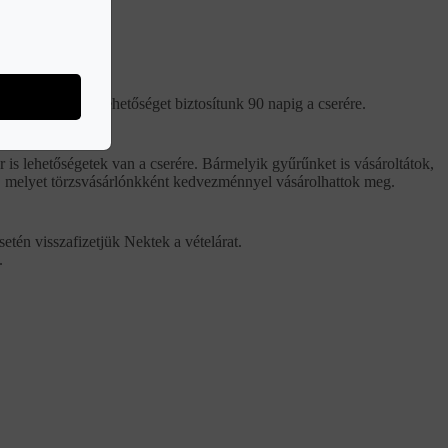
gyűrűink esetén lehetőséget biztosítunk 90 napig a cserére.
 is lehetőségetek van a cserére. Bármelyik gyűrűnket is vásároltátok,
ba, melyet törzsvásárlónkként kedvezménnyel vásárolhattok meg.
etén visszafizetjük Nektek a vételárat.
.