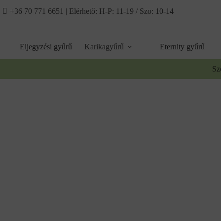
Ugrás
+36 70 771 6651
| Elérhető: H-P: 11-19 / Szo: 10-14
a
tartalomhoz
Eljegyzési gyűrű
Karikagyűrű
Eternity gyűrű
Sz