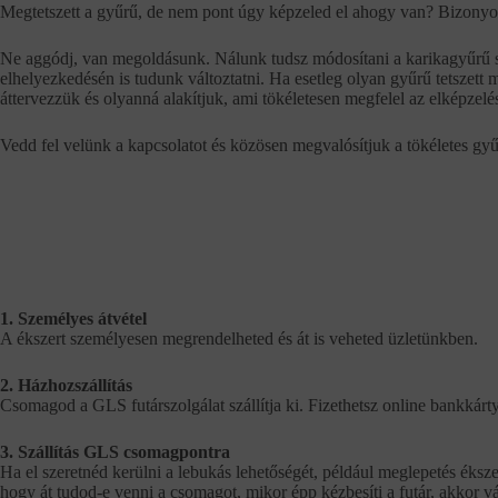
Megtetszett a gyűrű, de nem pont úgy képzeled el ahogy van? Bizonyo
Ne aggódj, van megoldásunk. Nálunk tudsz módosítani a karikagyűrű szí
elhelyezkedésén is tudunk változtatni. Ha esetleg olyan gyűrű tetszett 
áttervezzük és olyanná alakítjuk, ami tökéletesen megfelel az elképzel
Vedd fel velünk a kapcsolatot és közösen megvalósítjuk a tökéletes gyű
1. Személyes átvétel
A ékszert személyesen megrendelheted és át is veheted üzletünkben.
2. Házhozszállítás
Csomagod a GLS futárszolgálat szállítja ki. Fizethetsz online bankkárty
3. Szállítás GLS csomagpontra
Ha el szeretnéd kerülni a lebukás lehetőségét, például meglepetés éksze
hogy át tudod-e venni a csomagot, mikor épp kézbesíti a futár, akkor vál