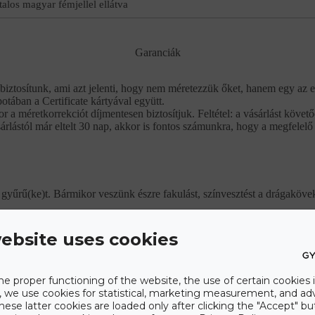
talos magyar fémjellel ellátva
Garanciák
biztosítunk, ami azt jelenti, hogy nem méretezzük őket, hanem egy az e
potában a Certificate kártyával együtt.
r a méretkorrekciót díjmentesen biztosítjuk. Feltétel: a vásárlást köve
rlástól már eltelt 30 nap, akkor is fontos számunkra, hogy a megfelelő
gyűrű(ke)t. Bármikor veszünk észre fakulást, színvesztést a drágaköveke
ebsite uses cookies
tjuk a gyűrű(ke)t. A foglalati részről és a kövek hozzáférhetetlen részeirő
he proper functioning of the website, the use of certain cookies i
mmal az ékszer teljes körű felújítását a vásárlástól számított 10 éven b
y, we use cookies for statistical, marketing measurement, and ad
hese latter cookies are loaded only after clicking the "Accept" bu