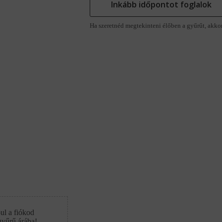
Inkább időpontot foglalok
Ha szeretnéd megtekinteni élőben a gyűrűt, akko
ul a fiókod
gyűrű árába!