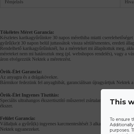
Fémjelzés
Hiva
Tökéletes Méret Garancia:
Készletes karikagyűrűinkre 30 napos mérethiba miatti cserelehetőséget 
gyűrű(ke)t 30 napon belül juttassátok vissza sérülésmentes, eredeti álla
Rendelhető karikagyűrűinknél, ha a méreteket mi állapítottuk meg, akko
méreteket nem mi határoztuk meg (pl. webshopos rendelés), vagy a vásá
áron elvégezzük Nektek a méretezést.
Örök-Élet Garancia:
Az anyagra és a drágakövekre.
Bármikor fedezünk fel anyaghibát, garanciálisan újragyártjuk Nektek a 
Örök-Élet Ingyenes Tisztítás:
This w
Speciális ultrahangos ékszertisztító műszerrel zsírtalanítjuk és megtisztí
ékszer.
Felület Garancia:
To ensure t
Vállaljuk a gyűrű(k) ingyenes karcmentesítését 3 alkalommal és 1 alkalo
Additionall
Nektek ugyanezeket.
purposes. T