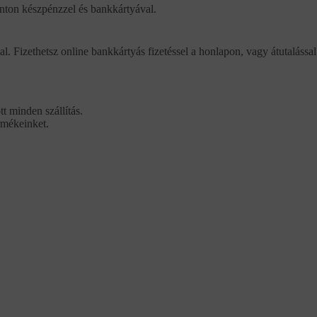
ponton készpénzzel és bankkártyával.
al. Fizethetsz online bankkártyás fizetéssel a honlapon, vagy átutalással
t minden szállítás.
rmékeinket.