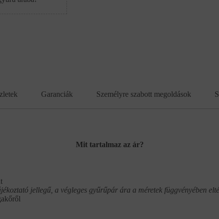
zletek
Garanciák
Személyre szabott megoldások
S
Mit tartalmaz az ár?
t
ájékoztató jellegű, a végleges gyűrűpár ára a méretek függvényében elté
gakőről