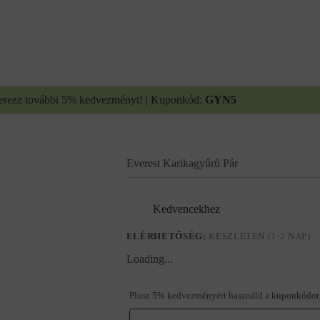
erezz további 5% kedvezményt! | Kuponkód:
GYN5
Everest Karikagyűrű Pár
Kedvencekhez
ELÉRHETŐSÉG:
KÉSZLETEN (1-2 NAP)
Loading...
Plusz 5% kedvezményért használd a kuponkódot