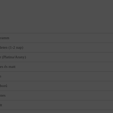
gramm
leten (1-2 nap)
r (Platina/Arany)
es és matt
m
ború
nes
tt