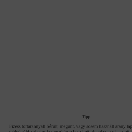
Tipp
Fizess törtarannyal! Sérült, megunt, vagy sosem használt arany lap
mélyén? Hozd el és kedvező áron beszámítjuk neked a választott 