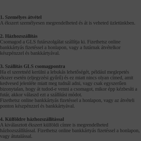
1. Személyes átvétel
A ékszert személyesen megrendelheted és át is veheted üzletünkben.
2. Házhozszállítás
Csomagod a GLS futárszolgálat szállítja ki. Fizethetsz online
bankkártyás fizetéssel a honlapon, vagy a futárnak átvételkor
készpénzzel és bankkártyával.
3. Szállítás GLS csomagpontra
Ha el szeretnéd kerülni a lebukás lehetőségét, például meglepetés
ékszer esetén (eljegyzési gyűrű) és ez miatt nincs olyan címed, amit
kedvesed jelenléte miatt meg tudnál adni, vagy csak egyszerűen
bizonytalan, hogy át tudod-e venni a csomagot, mikor épp kézbesíti a
futár, akkor válaszd ezt a szállítási módot.
Fizethetsz online bankkártyás fizetéssel a honlapon, vagy az átvételi
ponton készpénzzel és bankkártyával.
4. Külföldre házhozszállítással
A kiválasztott ékszert külföldi címre is megrendelheted
házhozszállítással. Fizethetsz online bankkártyás fizetéssel a honlapon,
vagy átutalással.