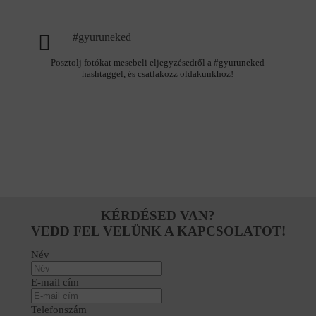
#gyuruneked
Posztolj fotókat mesebeli eljegyzésedről a #gyuruneked
hashtaggel, és csatlakozz oldakunkhoz!
KÉRDÉSED VAN?
VEDD FEL VELÜNK A KAPCSOLATOT!
Név
E-mail cím
Telefonszám