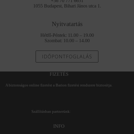
+36 70 771 6651
1055 Budapest, Bihari János utca 1.
Nyitvatartás
Hétfő-Péntek: 11.00 – 19.00
Szombat: 10.00 – 14.00
IDŐPONTFOGLALÁS
FIZETÉS
A biztonságos online fizetést a Barion fizetési rendszere biztosítja.
Szállításban partnerünk:
INFO