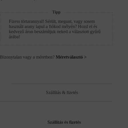
Tipp
Fizess törtarannyal! Sérült, megunt, vagy sosem
használt arany lapul a fiókod mélyén? Hozd el és
kedvező áron beszámítjuk neked a választott gyűrű
árába!
Bizonytalan vagy a méretben?
Méretválasztó >
Szállítás & fizetés
Szállítás és fizetés