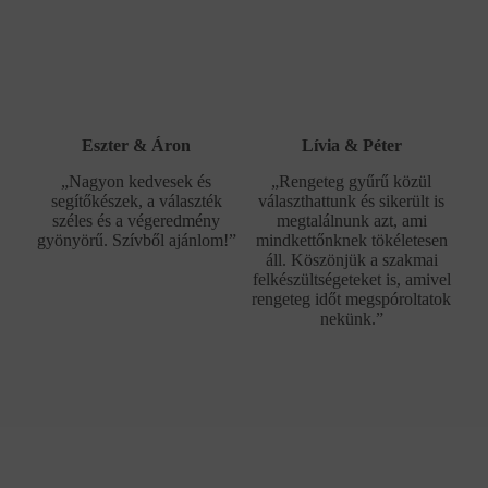
Eszter & Áron
Lívia & Péter
„Nagyon kedvesek és
„Rengeteg gyűrű közül
segítőkészek, a választék
választhattunk és sikerült is
széles és a végeredmény
megtalálnunk azt, ami
gyönyörű. Szívből ajánlom!”
mindkettőnknek tökéletesen
áll. Köszönjük a szakmai
felkészültségeteket is, amivel
rengeteg időt megspóroltatok
nekünk.”