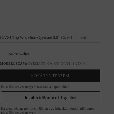
G/VS1 Top Wesselton Gyémánt 0.01 Ct. (~1.25 mm)
Kedvencekhez
MODELLSZÁM:
GYEMANT_0.01CT_G/VS1_1.25MM
KOSÁRBA TESZEM
Plusz 5% kedvezményért használd a kuponkódot.
Inkább időpontot foglalok
Ha szeretnéd megtekinteni élőben a gyűrűt, akkor foglalj időpontot
plusz 5% kedvezményért.