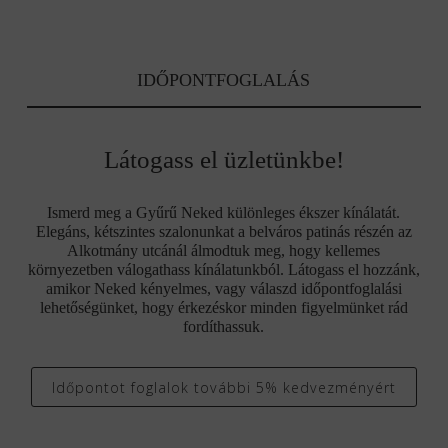
IDŐPONTFOGLALÁS
Látogass el üzletünkbe!
Ismerd meg a Gyűrű Neked különleges ékszer kínálatát.
Elegáns, kétszintes szalonunkat a belváros patinás részén az
Alkotmány utcánál álmodtuk meg, hogy kellemes
környezetben válogathass kínálatunkból. Látogass el hozzánk,
amikor Neked kényelmes, vagy válaszd időpontfoglalási
lehetőségünket, hogy érkezéskor minden figyelmünket rád
fordíthassuk.
Időpontot foglalok további 5% kedvezményért