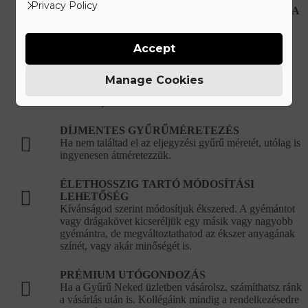
Privacy Policy
HIBÁS, VAGY SÉRÜLT ÉKSZEREK JAVÍTÁSA
Újonnan vásárolt hibás ékszer esetén teljes mértékben
mi álljuk a javítási és szállítási költségeket.
Accept
KORLÁTLAN ÉKSZERTISZTÍTÁSI
LEHETŐSÉG
Manage Cookies
Ékszered eredeti csillogását bármikor ingyenesen
visszaállítjuk a vásárlást követően.
DÍJMENTES GYŰRŰMÉRETEZÉS
Ha nem találtad el az eljegyzési gyűrű méretét, utólag is
ingyenesen átméretezzük.
ÉLETHOSSZIG TARTÓ MÓDOSÍTÁSI
LEHETŐSÉG
Kívánságod szerint módosítjuk ékszered. A gyémántot
vagy drágakövet kicseréljük egy másik vagy nagyobb
gyémántra, de megváltoztathatod az ékszer anyagának
színét, vagy akár minőségét is.
PRÉMIUM UTÓGONDOZÁS
Ha a Gyűrű Neked üzletben vásárolsz, számíthatsz ránk
a vásárlás után is. Kollégáink mindig a rendelkezésedre