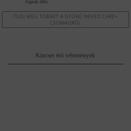
fognak állni.
TUDJ MEG TÖBBET A GYŰRŰ NEKED CARE+
CSOMAGRÓL
Kincset érő vélemények