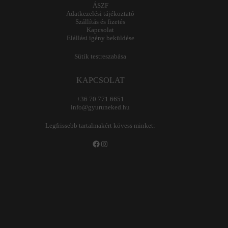
ÁSZF
Adatkezelési tájékoztató
Szállítás és fizetés
Kapcsolat
Elállási igény beküldése
Sütik testreszabása
KAPCSOLAT
+36 70 771 6651
info@gyuruneked.hu
Legfrissebb tartalmakért kövess minket:
Facebook
Instagram