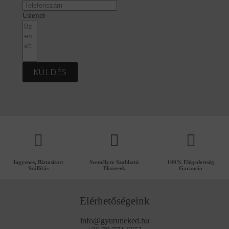
Üzenet
KÜLDÉS
Ingyenes, Biztosított
Személyre Szabható
100% Elégedettség
Szállítás
Ékszerek
Garancia
Elérhetőségeink
info@gyuruneked.hu