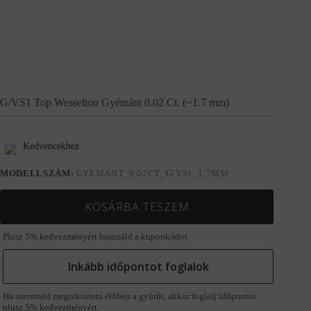
G/VS1 Top Wesselton Gyémánt 0.02 Ct. (~1.7 mm)
Kedvencekhez
MODELLSZÁM:
GYEMANT_0.02CT_G/VS1_1.7MM
KOSÁRBA TESZEM
Plusz 5% kedvezményért használd a kuponkódot.
Inkább időpontot foglalok
Ha szeretnéd megtekinteni élőben a gyűrűt, akkor foglalj időpontot
plusz 5% kedvezményért.