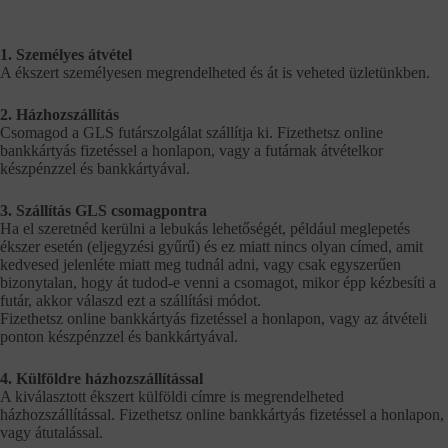
1. Személyes átvétel
A ékszert személyesen megrendelheted és át is veheted üzletünkben.
2. Házhozszállítás
Csomagod a GLS futárszolgálat szállítja ki. Fizethetsz online
bankkártyás fizetéssel a honlapon, vagy a futárnak átvételkor
készpénzzel és bankkártyával.
3. Szállítás GLS csomagpontra
Ha el szeretnéd kerülni a lebukás lehetőségét, például meglepetés
ékszer esetén (eljegyzési gyűrű) és ez miatt nincs olyan címed, amit
kedvesed jelenléte miatt meg tudnál adni, vagy csak egyszerűen
bizonytalan, hogy át tudod-e venni a csomagot, mikor épp kézbesíti a
futár, akkor válaszd ezt a szállítási módot.
Fizethetsz online bankkártyás fizetéssel a honlapon, vagy az átvételi
ponton készpénzzel és bankkártyával.
4. Külföldre házhozszállítással
A kiválasztott ékszert külföldi címre is megrendelheted
házhozszállítással. Fizethetsz online bankkártyás fizetéssel a honlapon,
vagy átutalással.