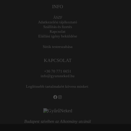
INFO
ÁSZF
Adatkezelési tájékoztató
Szállítás és fizetés
Kapcsolat
Elállási igény beküldése
Sütik testreszabása
KAPCSOLAT
+36 70 771 6651
info@gyuruneked.hu
Legfrissebb tartalmakért kövess minket:
Facebook
Instagram
Budapest szívében az Alkotmány utcánál