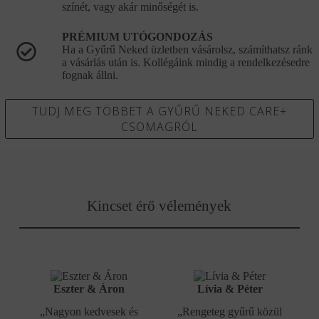
színét, vagy akár minőségét is.
PRÉMIUM UTÓGONDOZÁS
Ha a Gyűrű Neked üzletben vásárolsz, számíthatsz ránk
a vásárlás után is. Kollégáink mindig a rendelkezésedre
fognak állni.
TUDJ MEG TÖBBET A GYŰRŰ NEKED CARE+
CSOMAGRÓL
Kincset érő vélemények
Eszter & Áron
Lívia & Péter
„Nagyon kedvesek és
„Rengeteg gyűrű közül