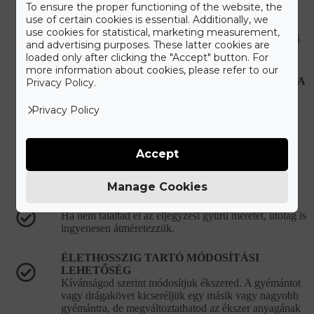
Care+ csomagot
To ensure the proper functioning of the website, the
use of certain cookies is essential. Additionally, we
use cookies for statistical, marketing measurement,
A maximális kényelmet szem előtt tartva állítottuk össze a Gyűrű
and advertising purposes. These latter cookies are
Neked Care+ csomagot, melyet alább olvashat.
loaded only after clicking the "Accept" button. For
more information about cookies, please refer to our
HIBÁS, VAGY SÉRÜLT ÉKSZEREK JAVÍTÁSA
Privacy Policy.
Újonnan vásárolt hibás ékszer esetén teljes mértékben
mi álljuk a javítási és szállítási költségeket.
Privacy Policy
KORLÁTLAN ÉKSZERTISZTÍTÁSI
LEHETŐSÉG
Accept
Ékszered eredeti csillogását bármikor ingyenesen
visszaállítjuk a vásárlást követően.
Manage Cookies
DÍJMENTES GYŰRŰMÉRETEZÉS
Ha nem találtad el az eljegyzési gyűrű méretét, utólag is
ingyenesen átméretezzük.
ÉLETHOSSZIG TARTÓ MÓDOSÍTÁSI
LEHETŐSÉG
Kívánságod szerint módosítjuk ékszered. A gyémántot
vagy drágakövet kicseréljük egy másik vagy nagyobb
gyémántra, de megváltoztathatod az ékszer anyagának