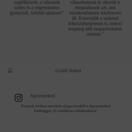
segítőkészek, a választék
választhattunk és sikerült is
széles és a végeredmény
megtalálnunk azt, ami
gyönyörű. Szívből ajánlom!”
mindkettőnknek tökéletesen
áll. Köszönjük a szakmai
felkészültségeteket is, amivel
rengeteg időt megspóroltatok
nekünk.”
#gyuruneked
Posztolj fotókat mesebeli eljegyzésedről a #gyuruneked
hashtaggel, és csatlakozz oldakunkhoz!