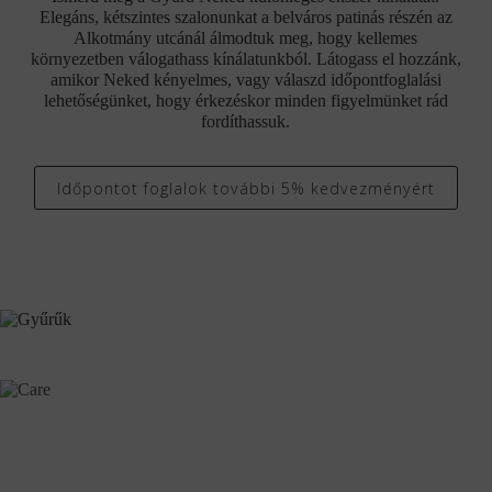
Elegáns, kétszintes szalonunkat a belváros patinás részén az
Alkotmány utcánál álmodtuk meg, hogy kellemes
környezetben válogathass kínálatunkból. Látogass el hozzánk,
amikor Neked kényelmes, vagy válaszd időpontfoglalási
lehetőségünket, hogy érkezéskor minden figyelmünket rád
fordíthassuk.
Időpontot foglalok további 5% kedvezményért