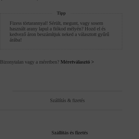
Tipp
Fizess törtarannyal! Sérült, megunt, vagy sosem
használt arany lapul a fiókod mélyén? Hozd el és
kedvező áron beszámítjuk neked a választott gyűrű
árába!
Bizonytalan vagy a méretben?
Méretválasztó >
Szállítás & fizetés
Szállítás és fizetés