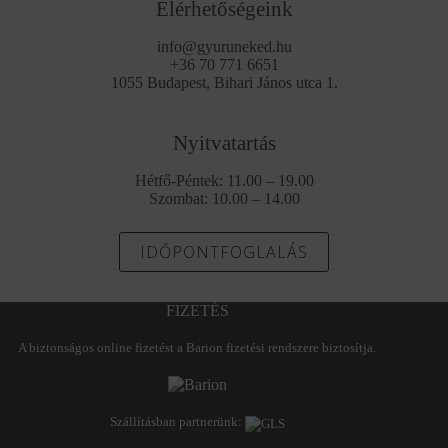
Elérhetőségeink
info@gyuruneked.hu
+36 70 771 6651
1055 Budapest, Bihari János utca 1.
Nyitvatartás
Hétfő-Péntek: 11.00 – 19.00
Szombat: 10.00 – 14.00
IDŐPONTFOGLALÁS
FIZETÉS
A biztonságos online fizetést a Barion fizetési rendszere biztosítja.
Szállításban partnerünk: