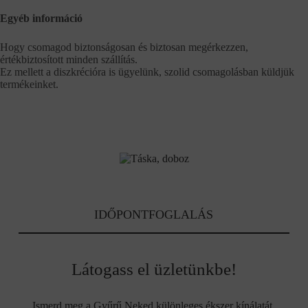
Egyéb információ
Hogy csomagod biztonságosan és biztosan megérkezzen,
értékbiztosított minden szállítás.
Ez mellett a diszkrécióra is ügyelünk, szolid csomagolásban küldjük
termékeinket.
IDŐPONTFOGLALÁS
Látogass el üzletünkbe!
Ismerd meg a Gyűrű Neked különleges ékszer kínálatát.