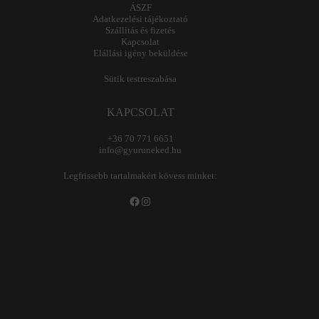
ÁSZF
Adatkezelési tájékoztató
Szállítás és fizetés
Kapcsolat
Elállási igény beküldése
Sütik testreszabása
KAPCSOLAT
+36 70 771 6651
info@gyuruneked.hu
Legfrissebb tartalmakért kövess minket:
Facebook
Instagram