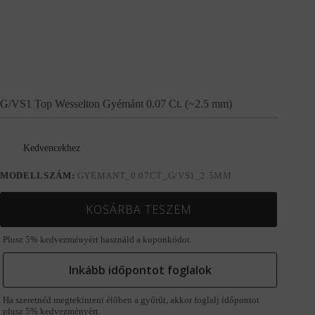
G/VS1 Top Wesselton Gyémánt 0.07 Ct. (~2.5 mm)
Kedvencekhez
MODELLSZÁM:
GYEMANT_0.07CT_G/VS1_2.5MM
KOSÁRBA TESZEM
Plusz 5% kedvezményért használd a kuponkódot.
Inkább időpontot foglalok
Ha szeretnéd megtekinteni élőben a gyűrűt, akkor foglalj időpontot
plusz 5% kedvezményért.