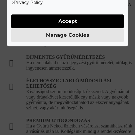
Privacy Policy
HIBÁS, VAGY SÉRÜLT ÉKSZEREK JAVÍTÁSA
Újonnan vásárolt hibás ékszer esetén teljes mértékben
mi álljuk a javítási és szállítási költségeket.
Accept
KORLÁTLAN ÉKSZERTISZTÍTÁSI
LEHETŐSÉG
Manage Cookies
Ékszered eredeti csillogását bármikor ingyenesen
visszaállítjuk a vásárlást követően.
DÍJMENTES GYŰRŰMÉRETEZÉS
Ha nem találtad el az eljegyzési gyűrű méretét, utólag is
ingyenesen átméretezzük.
ÉLETHOSSZIG TARTÓ MÓDOSÍTÁSI
LEHETŐSÉG
Kívánságod szerint módosítjuk ékszered. A gyémántot
vagy drágakövet kicseréljük egy másik vagy nagyobb
gyémántra, de megváltoztathatod az ékszer anyagának
színét, vagy akár minőségét is.
PRÉMIUM UTÓGONDOZÁS
Ha a Gyűrű Neked üzletben vásárolsz, számíthatsz ránk
a vásárlás után is. Kollégáink mindig a rendelkezésedre