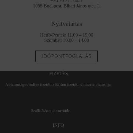
+36 70 771 6651
1055 Budapest, Bihari János utca 1.
Nyitvatartás
Hétfő-Péntek: 11.00 – 19.00
Szombat: 10.00 – 14.00
IDŐPONTFOGLALÁS
FIZETÉS
A biztonságos online fizetést a Barion fizetési rendszere biztosítja.
Szállításban partnerünk:
INFO