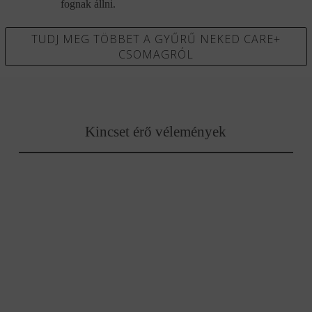
fognak állni.
TUDJ MEG TÖBBET A GYŰRŰ NEKED CARE+
CSOMAGRÓL
Kincset érő vélemények