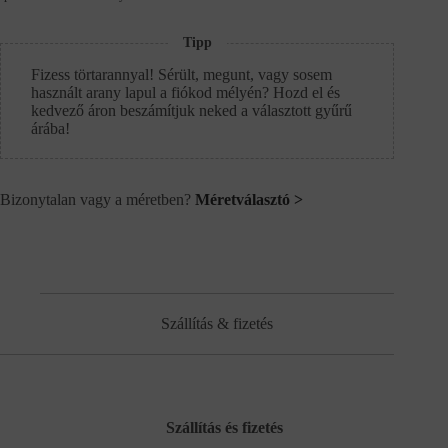
Tipp
Fizess törtarannyal! Sérült, megunt, vagy sosem
használt arany lapul a fiókod mélyén? Hozd el és
kedvező áron beszámítjuk neked a választott gyűrű
árába!
Bizonytalan vagy a méretben?
Méretválasztó >
Szállítás & fizetés
Szállítás és fizetés