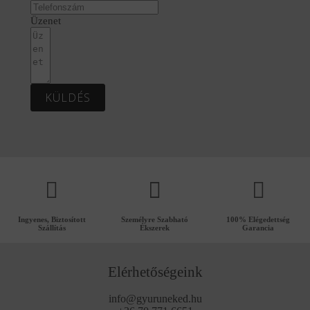
Üzenet
KÜLDÉS
Ingyenes, Biztosított
Személyre Szabható
100% Elégedettség
Szállítás
Ékszerek
Garancia
Elérhetőségeink
info@gyuruneked.hu