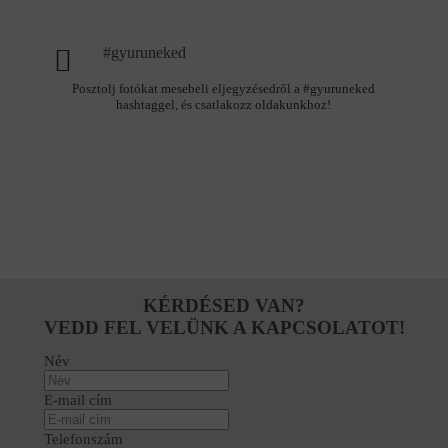
#gyuruneked
Posztolj fotókat mesebeli eljegyzésedről a #gyuruneked
hashtaggel, és csatlakozz oldakunkhoz!
KÉRDÉSED VAN?
VEDD FEL VELÜNK A KAPCSOLATOT!
Név
E-mail cím
Telefonszám