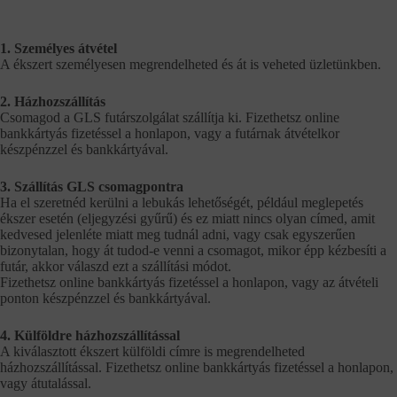
1. Személyes átvétel
A ékszert személyesen megrendelheted és át is veheted üzletünkben.
2. Házhozszállítás
Csomagod a GLS futárszolgálat szállítja ki. Fizethetsz online
bankkártyás fizetéssel a honlapon, vagy a futárnak átvételkor
készpénzzel és bankkártyával.
3. Szállítás GLS csomagpontra
Ha el szeretnéd kerülni a lebukás lehetőségét, például meglepetés
ékszer esetén (eljegyzési gyűrű) és ez miatt nincs olyan címed, amit
kedvesed jelenléte miatt meg tudnál adni, vagy csak egyszerűen
bizonytalan, hogy át tudod-e venni a csomagot, mikor épp kézbesíti a
futár, akkor válaszd ezt a szállítási módot.
Fizethetsz online bankkártyás fizetéssel a honlapon, vagy az átvételi
ponton készpénzzel és bankkártyával.
4. Külföldre házhozszállítással
A kiválasztott ékszert külföldi címre is megrendelheted
házhozszállítással. Fizethetsz online bankkártyás fizetéssel a honlapon,
vagy átutalással.