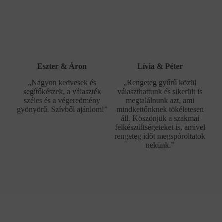
Eszter & Áron
Lívia & Péter
„Nagyon kedvesek és
„Rengeteg gyűrű közül
segítőkészek, a választék
választhattunk és sikerült is
széles és a végeredmény
megtalálnunk azt, ami
gyönyörű. Szívből ajánlom!”
mindkettőnknek tökéletesen
áll. Köszönjük a szakmai
felkészültségeteket is, amivel
rengeteg időt megspóroltatok
nekünk.”