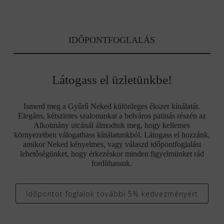
IDŐPONTFOGLALÁS
Látogass el üzletünkbe!
Ismerd meg a Gyűrű Neked különleges ékszer kínálatát.
Elegáns, kétszintes szalonunkat a belváros patinás részén az
Alkotmány utcánál álmodtuk meg, hogy kellemes
környezetben válogathass kínálatunkból. Látogass el hozzánk,
amikor Neked kényelmes, vagy válaszd időpontfoglalási
lehetőségünket, hogy érkezéskor minden figyelmünket rád
fordíthassuk.
Időpontot foglalok további 5% kedvezményért